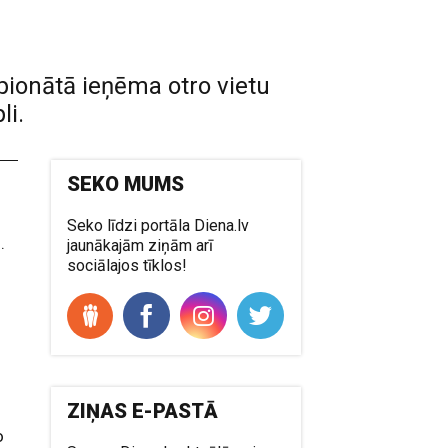
pionātā ieņēma otro vietu
li.
SEKO MUMS
Seko līdzi portāla Diena.lv
.
jaunākajām ziņām arī
sociālajos tīklos!
ZIŅAS E-PASTĀ
o