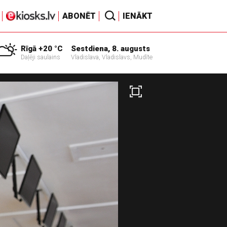
ABONĒT
IENĀKT
Rīgā +20 °C
Sestdiena, 8. augusts
Daļēji saulains
Vladislava, Vladislavs, Mudīte