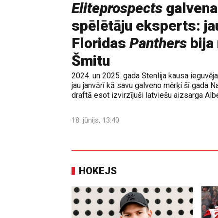
Eliteprospects
galvena
spēlētāju eksperts: ja
Floridas
Panthers
bija
Šmitu
2024. un 2025. gada Stenlija kausa ieguvē
jau janvārī kā savu galveno mērķi šī gada N
draftā esot izvirzījuši latviešu aizsarga Albe
18. jūnijs, 13:40
HOKEJS