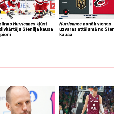
olīnas
Hurricanes
kļūst
Hurricanes
nonāk vienas
divkārtēju Stenlija kausa
uzvaras attālumā no Sten
pioni
kausa