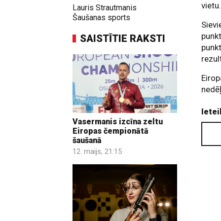
vietu
Lauris Strautmanis
Šaušanas sports
Sievi
punkt
SAISTĪTIE RAKSTI
punkt
rezul
Eirop
nedē
Ietei
Vasermanis izcīna zeltu
Eiropas čempionātā
šaušanā
12. maijs, 21:15