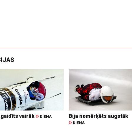
CIJAS
 gaidīts vairāk
Bija nomērķēts augstāk
©
DIENA
©
DIENA