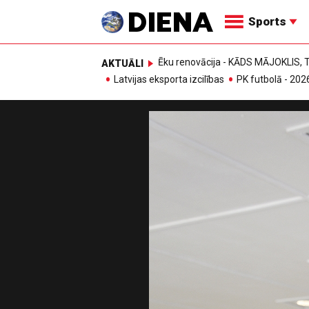
Sports
Ēku renovācija - KĀDS MĀJOKLIS
AKTUĀLI
Latvijas eksporta izcilības
PK futbolā - 202