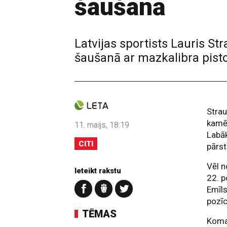
šaušanā
Latvijas sportists Lauris S
šaušanā ar mazkalibra pisto
Strau
kamēr
11. maijs, 18:19
Labāk
CITI
pārst
Vēl n
Ieteikt rakstu
22. p
Emīl
pozīc
TĒMAS
Koma