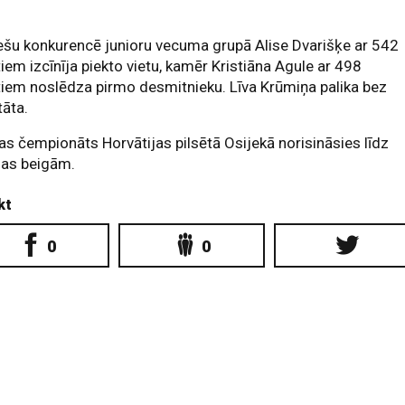
.
ešu konkurencē junioru vecuma grupā Alise Dvarišķe ar 542
iem izcīnīja piekto vietu, kamēr Kristiāna Agule ar 498
iem noslēdza pirmo desmitnieku. Līva Krūmiņa palika bez
tāta.
as čempionāts Horvātijas pilsētā Osijekā norisināsies līdz
ļas beigām.
kt
0
0