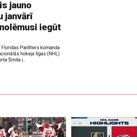
is jauno
u janvārī
 nolēmusi iegūt
ja Floridas Panthers komanda
acionālās hokeja līgas (NHL)
rta Šmita i...