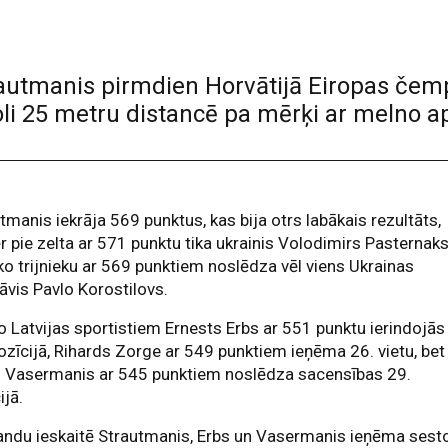
trautmanis pirmdien Horvātijā Eiropas čem
li 25 metru distancē pa mērķi ar melno ap
tmanis iekrāja 569 punktus, kas bija otrs labākais rezultāts,
 pie zelta ar 571 punktu tika ukrainis Volodimirs Pasternaks
o trijnieku ar 569 punktiem noslēdza vēl viens Ukrainas
āvis Pavlo Korostilovs.
o Latvijas sportistiem Ernests Erbs ar 551 punktu ierindojās
ozīcijā, Rihards Zorge ar 549 punktiem ieņēma 26. vietu, bet
s Vasermanis ar 545 punktiem noslēdza sacensības 29.
ijā.
ndu ieskaitē Strautmanis, Erbs un Vasermanis ieņēma sest