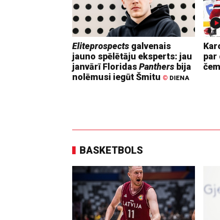
Eliteprospects
galvenais
Kar
jauno spēlētāju eksperts: jau
par 
janvārī Floridas
Panthers
bija
čem
nolēmusi iegūt Šmitu
©
DIENA
BASKETBOLS