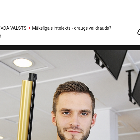
, TĀDA VALSTS
Mākslīgais intelekts - draugs vai drauds?
6