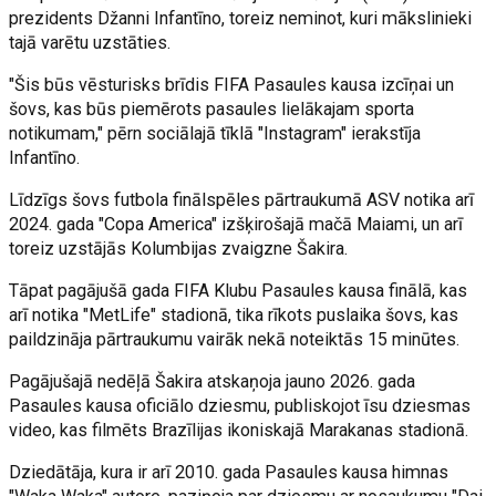
prezidents Džanni Infantīno, toreiz neminot, kuri mākslinieki
tajā varētu uzstāties.
"Šis būs vēsturisks brīdis FIFA Pasaules kausa izcīņai un
šovs, kas būs piemērots pasaules lielākajam sporta
notikumam," pērn sociālajā tīklā "Instagram" ierakstīja
Infantīno.
Līdzīgs šovs futbola finālspēles pārtraukumā ASV notika arī
2024. gada "Copa America" izšķirošajā mačā Maiami, un arī
toreiz uzstājās Kolumbijas zvaigzne Šakira.
Tāpat pagājušā gada FIFA Klubu Pasaules kausa finālā, kas
arī notika "MetLife" stadionā, tika rīkots puslaika šovs, kas
paildzināja pārtraukumu vairāk nekā noteiktās 15 minūtes.
Pagājušajā nedēļā Šakira atskaņoja jauno 2026. gada
Pasaules kausa oficiālo dziesmu, publiskojot īsu dziesmas
video, kas filmēts Brazīlijas ikoniskajā Marakanas stadionā.
Dziedātāja, kura ir arī 2010. gada Pasaules kausa himnas