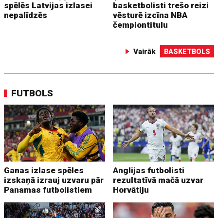
spēlēs Latvijas izlasei
basketbolisti trešo reizi
nepalīdzēs
vēsturē izcīna NBA
čempiontitulu
Vairāk
BASKETBOLS
FUTBOLS
Ganas izlase spēles
Anglijas futbolisti
izskaņā izrauj uzvaru pār
rezultatīvā mačā uzvar
Panamas futbolistiem
Horvātiju