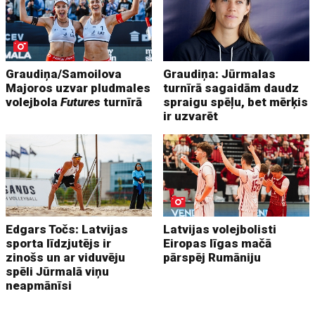
Graudiņa/Samoilova
Graudiņa: Jūrmalas
Majoros uzvar pludmales
turnīrā sagaidām daudz
volejbola
Futures
turnīrā
spraigu spēļu, bet mērķis
ir uzvarēt
Edgars Točs: Latvijas
Latvijas volejbolisti
sporta līdzjutējs ir
Eiropas līgas mačā
zinošs un ar viduvēju
pārspēj Rumāniju
spēli Jūrmalā viņu
neapmānīsi