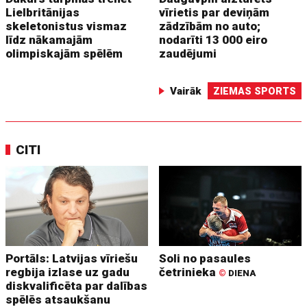
Lielbritānijas
vīrietis par deviņām
skeletonistus vismaz
zādzībām no auto;
līdz nākamajām
nodarīti 13 000 eiro
olimpiskajām spēlēm
zaudējumi
Vairāk
ZIEMAS SPORTS
CITI
Portāls: Latvijas vīriešu
Soli no pasaules
regbija izlase uz gadu
četrinieka
©
DIENA
diskvalificēta par dalības
spēlēs atsaukšanu