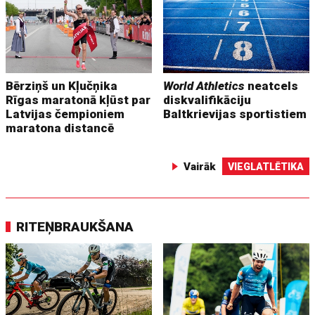
Bērziņš un Kļučņika
World Athletics
neatcels
Rīgas maratonā kļūst par
diskvalifikāciju
Latvijas čempioniem
Baltkrievijas sportistiem
maratona distancē
Vairāk
VIEGLATLĒTIKA
RITEŅBRAUKŠANA