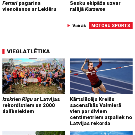
Ferrari
pagarina
Sesku ekipāža uzvar
vienošanos ar Leklēru
rallijā
Kurzeme
Vairāk
MOTORU SPORTS
VIEGLATLĒTIKA
Izskrien Rīgu
ar Latvijas
Kārtslēcējs Kreišs
rekordistiem un 2000
sacensībās Valmierā
dalībniekiem
vien par diviem
centimetriem atpaliek no
Latvijas rekorda