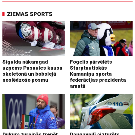
ZIEMAS SPORTS
Sigulda nākamgad
Fogelis pārvēlēts
uzņems Pasaules kausa
Starptautiskās
skeletonā un bobslejā
Kamaniņu sporta
noslēdzošo posmu
federācijas prezidenta
amatā
Dukurs turpinās trenēt
Daugavpilī aizturēts