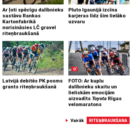
Ar ļoti spēcīgu dalībnieku
Pluto Igaunijā izcīna
sastāvu Rankas
karjeras līdz šim lielāko
Kartonfabrikā
uzvaru
norisināsies LČ gravel
riteņbraukšanā
Latvijā debitēs PK posms
FOTO: Ar kuplu
grants riteņbraukšanā
dalībnieku skaitu un
lieliskām emocijām
aizvadīts
Toyota
Rīgas
velomaratons
Vairāk
RITEŅBRAUKŠANA