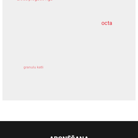
meliorācijas darbi
octa
dziļurbums
kravu apdrošināšana
granulu katli
siltumsūknis