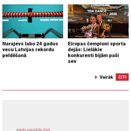
Narajevs labo 24 gadus
Eiropas čempioni sporta
vecu Latvijas rekordu
dejās: Lielākie
peldēšanā
konkurenti bijām paši
sev
Vairāk
CITI
ziedu piegāde rīgā