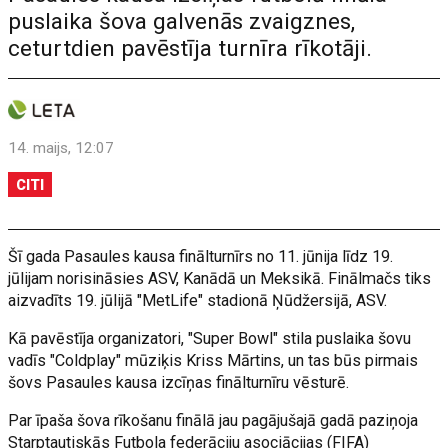
puslaika šova galvenās zvaigznes,
ceturtdien pavēstīja turnīra rīkotāji.
14. maijs, 12:07
CITI
Šī gada Pasaules kausa finālturnīrs no 11. jūnija līdz 19.
jūlijam norisināsies ASV, Kanādā un Meksikā. Finālmačs tiks
aizvadīts 19. jūlijā "MetLife" stadionā Ņūdžersijā, ASV.
Kā pavēstīja organizatori, "Super Bowl" stila puslaika šovu
vadīs "Coldplay" mūziķis Kriss Mārtins, un tas būs pirmais
šovs Pasaules kausa izcīņas finālturnīru vēsturē.
Par īpaša šova rīkošanu finālā jau pagājušajā gadā paziņoja
Starptautiskās Futbola federāciju asociācijas (FIFA)