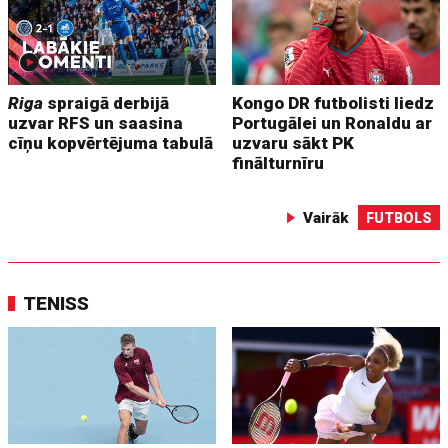
Riga
spraigā derbijā
Kongo DR futbolisti liedz
uzvar RFS un saasina
Portugālei un Ronaldu ar
cīņu kopvērtējuma tabulā
uzvaru sākt PK
finālturnīru
Vairāk
FUTBOLS
TENISS