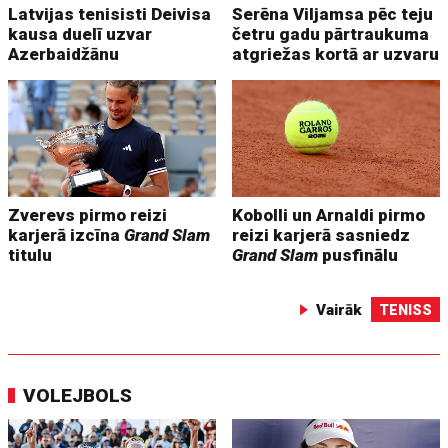
Latvijas tenisisti Deivisa
Serēna Viljamsa pēc teju
kausa duelī uzvar
četru gadu pārtraukuma
Azerbaidžānu
atgriežas kortā ar uzvaru
Zverevs pirmo reizi
Kobolli un Arnaldi pirmo
karjerā izcīna
Grand Slam
reizi karjerā sasniedz
titulu
Grand Slam
pusfinālu
Vairāk
TENISS
VOLEJBOLS