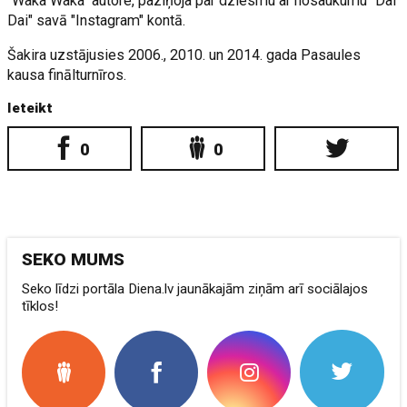
"Waka Waka" autore, paziņoja par dziesmu ar nosaukumu "Dai
Dai" savā "Instagram" kontā.
Šakira uzstājusies 2006., 2010. un 2014. gada Pasaules
kausa finālturnīros.
Ieteikt
0
0
SEKO MUMS
Seko līdzi portāla Diena.lv jaunākajām ziņām arī sociālajos
tīklos!