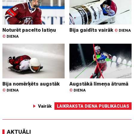
Noturēt pacelto latiņu
Bija gaidīts vairāk
©
DIENA
©
DIENA
Bija nomērķēts augstāk
Augstākā līmeņa ātrumā
©
DIENA
©
DIENA
Vairāk
LAIKRAKSTA DIENA PUBLIKĀCIJAS
AKTUĀLI