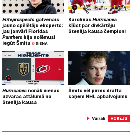
Eliteprospects
galvenais
Karolīnas
Hurricanes
jauno spēlētāju eksperts:
kļūst par divkārtēju
jau janvārī Floridas
Stenlija kausa čempioni
Panthers
bija nolēmusi
iegūt Šmitu
©
DIENA
Hurricanes
nonāk vienas
Šmits vēl pirms drafta
uzvaras attālumā no
saņem NHL apbalvojumu
Stenlija kausa
Vairāk
HOKEJS