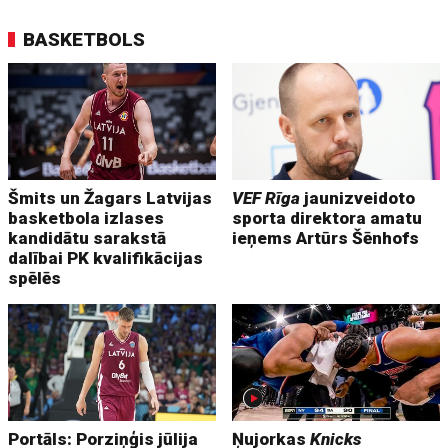
BASKETBOLS
Šmits un Žagars Latvijas
VEF Rīga
jaunizveidoto
basketbola izlases
sporta direktora amatu
kandidātu sarakstā
ieņems Artūrs Šēnhofs
dalībai PK kvalifikācijas
spēlēs
Portāls: Porziņģis jūlija
Ņujorkas
Knicks