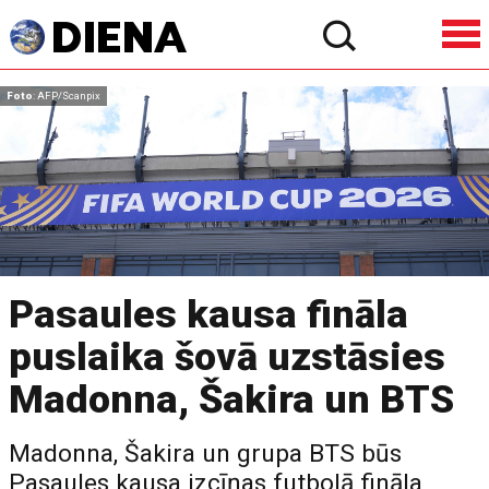
Foto
: AFP/Scanpix
Pasaules kausa fināla
puslaika šovā uzstāsies
Madonna, Šakira un BTS
Madonna, Šakira un grupa BTS būs
Pasaules kausa izcīņas futbolā fināla