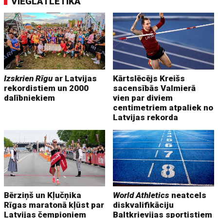
VIEGLATLĒTIKA
Izskrien Rīgu
ar Latvijas
Kārtslēcējs Kreišs
rekordistiem un 2000
sacensībās Valmierā
dalībniekiem
vien par diviem
centimetriem atpaliek no
Latvijas rekorda
Bērziņš un Kļučņika
World Athletics
neatcels
Rīgas maratonā kļūst par
diskvalifikāciju
Latvijas čempioniem
Baltkrievijas sportistiem