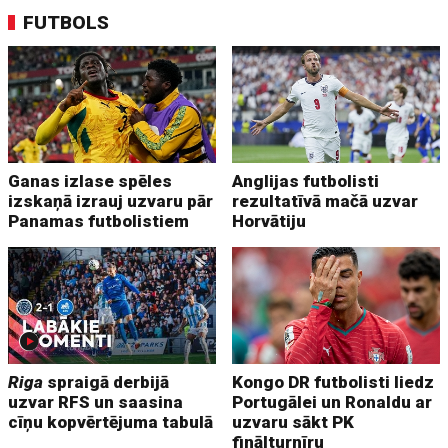
FUTBOLS
Ganas izlase spēles
Anglijas futbolisti
izskaņā izrauj uzvaru pār
rezultatīvā mačā uzvar
Panamas futbolistiem
Horvātiju
Riga
spraigā derbijā
Kongo DR futbolisti liedz
uzvar RFS un saasina
Portugālei un Ronaldu ar
cīņu kopvērtējuma tabulā
uzvaru sākt PK
finālturnīru