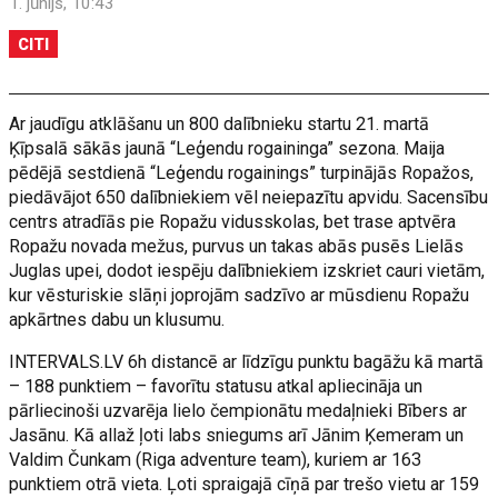
1. jūnijs, 10:43
CITI
Ar jaudīgu atklāšanu un 800 dalībnieku startu 21. martā
Ķīpsalā sākās jaunā “Leģendu rogaininga” sezona. Maija
pēdējā sestdienā “Leģendu rogainings” turpinājās Ropažos,
piedāvājot 650 dalībniekiem vēl neiepazītu apvidu. Sacensību
centrs atradīās pie Ropažu vidusskolas, bet trase aptvēra
Ropažu novada mežus, purvus un takas abās pusēs Lielās
Juglas upei, dodot iespēju dalībniekiem izskriet cauri vietām,
kur vēsturiskie slāņi joprojām sadzīvo ar mūsdienu Ropažu
apkārtnes dabu un klusumu.
INTERVALS.LV 6h distancē ar līdzīgu punktu bagāžu kā martā
– 188 punktiem – favorītu statusu atkal apliecināja un
pārliecinoši uzvarēja lielo čempionātu medaļnieki Bībers ar
Jasānu. Kā allaž ļoti labs sniegums arī Jānim Ķemeram un
Valdim Čunkam (Riga adventure team), kuriem ar 163
punktiem otrā vieta. Ļoti spraigajā cīņā par trešo vietu ar 159