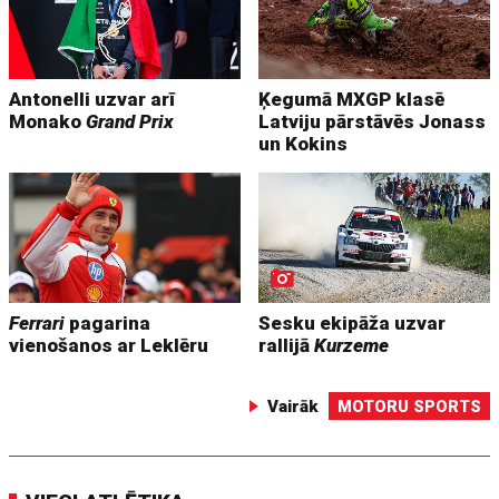
Antonelli uzvar arī
Ķegumā MXGP klasē
Monako
Grand Prix
Latviju pārstāvēs Jonass
un Kokins
Ferrari
pagarina
Sesku ekipāža uzvar
vienošanos ar Leklēru
rallijā
Kurzeme
Vairāk
MOTORU SPORTS