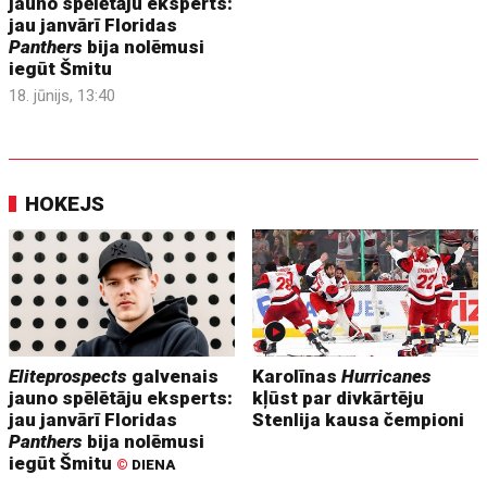
jauno spēlētāju eksperts:
jau janvārī Floridas
Panthers
bija nolēmusi
iegūt Šmitu
18. jūnijs, 13:40
HOKEJS
Eliteprospects
galvenais
Karolīnas
Hurricanes
jauno spēlētāju eksperts:
kļūst par divkārtēju
jau janvārī Floridas
Stenlija kausa čempioni
Panthers
bija nolēmusi
iegūt Šmitu
©
DIENA