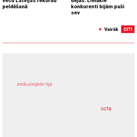
vecu Latvijas rekordu
dejās: Lielākie
peldēšanā
konkurenti bijām paši
sev
Vairāk
CITI
ziedu piegāde rīgā
meliorācijas darbi
octa
dziļurbums
kravu apdrošināšana