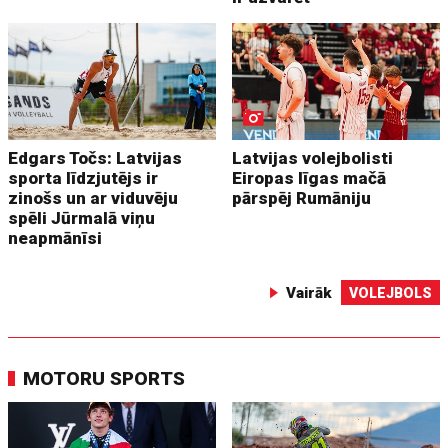
Edgars Točs: Latvijas
Latvijas volejbolisti
sporta līdzjutējs ir
Eiropas līgas mačā
zinošs un ar viduvēju
pārspēj Rumāniju
spēli Jūrmalā viņu
neapmānīsi
Vairāk
VOLEJBOLS
MOTORU SPORTS