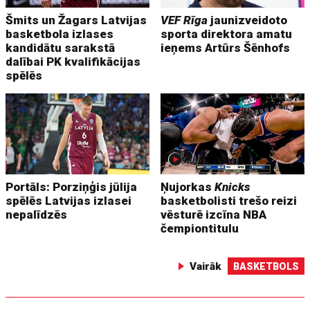
Šmits un Žagars Latvijas
VEF Rīga
jaunizveidoto
basketbola izlases
sporta direktora amatu
kandidātu sarakstā
ieņems Artūrs Šēnhofs
dalībai PK kvalifikācijas
spēlēs
Portāls: Porziņģis jūlija
Ņujorkas
Knicks
spēlēs Latvijas izlasei
basketbolisti trešo reizi
nepalīdzēs
vēsturē izcīna NBA
čempiontitulu
Vairāk
BASKETBOLS