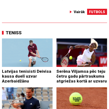
Vairāk
FUTBOLS
TENISS
Latvijas tenisisti Deivisa
Serēna Viljamsa pēc teju
kausa duelī uzvar
četru gadu pārtraukuma
Azerbaidžānu
atgriežas kortā ar uzvaru