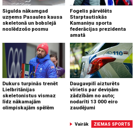
Sigulda nākamgad
Fogelis pārvēlēts
uzņems Pasaules kausa
Starptautiskās
skeletonā un bobslejā
Kamaniņu sporta
noslēdzošo posmu
federācijas prezidenta
amatā
Dukurs turpinās trenēt
Daugavpilī aizturēts
Lielbritānijas
vīrietis par deviņām
skeletonistus vismaz
zādzībām no auto;
līdz nākamajām
nodarīti 13 000 eiro
olimpiskajām spēlēm
zaudējumi
Vairāk
ZIEMAS SPORTS