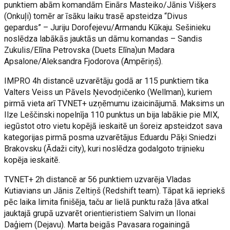
punktiem abām komandām Einārs Masteiko/Jānis Višķers
(Onkuļi) tomēr ar īsāku laiku trasē apsteidza “Divus
gepardus” – Juriju Dorofejevu/Armandu Kūkaju. Sešinieku
noslēdza labākās jauktās un dāmu komandas – Sandis
Zukulis/Elīna Petrovska (Duets Elīna)un Madara
Apsalone/Aleksandra Fjodorova (Ampēriņš).
IMPRO 4h distancē uzvarētāju godā ar 115 punktiem tika
Valters Veiss un Pāvels Ņevodņičenko (Wellman), kuriem
pirmā vieta arī TVNET+ uzņēmumu izaicinājumā. Maksims un
Ilze Leščinski nopelnīja 110 punktus un bija labākie pie MIX,
iegūstot otro vietu kopējā ieskaitē un šoreiz apsteidzot sava
kategorijas pirmā posma uzvarētājus Eduardu Pāķi Sniedzi
Brakovsku (Ādaži city), kuri noslēdza godalgoto trijnieku
kopēja ieskaitē.
TVNET+ 2h distancē ar 56 punktiem uzvarēja Vladas
Kutiavians un Jānis Zeltiņš (Redshift team). Tāpat kā iepriekš
pēc laika limita finišēja, taču ar lielā punktu raža ļāva atkal
jauktajā grupā uzvarēt orientieristiem Salvim un Ilonai
Daģiem (Dejavu). Marta beigās Pavasara rogainingā