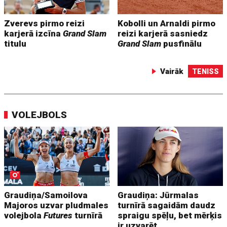
Zverevs pirmo reizi
Kobolli un Arnaldi pirmo
karjerā izcīna
Grand Slam
reizi karjerā sasniedz
titulu
Grand Slam
pusfinālu
Vairāk
TENISS
VOLEJBOLS
Graudiņa/Samoilova
Graudiņa: Jūrmalas
Majoros uzvar pludmales
turnīrā sagaidām daudz
volejbola
Futures
turnīrā
spraigu spēļu, bet mērķis
ir uzvarēt