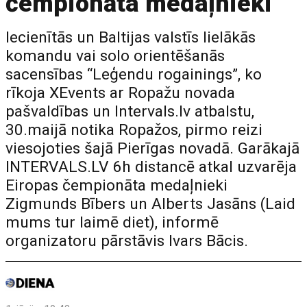
čempionāta medaļnieki
Iecienītās un Baltijas valstīs lielākās
komandu vai solo orientēšanās
sacensības “Leģendu rogainings”, ko
rīkoja XEvents ar Ropažu novada
pašvaldības un Intervals.lv atbalstu,
30.maijā notika Ropažos, pirmo reizi
viesojoties šajā Pierīgas novadā. Garākajā
INTERVALS.LV 6h distancē atkal uzvarēja
Eiropas čempionāta medaļnieki
Zigmunds Bībers un Alberts Jasāns (Laid
mums tur laimē diet), informē
organizatoru pārstāvis Ivars Bācis.