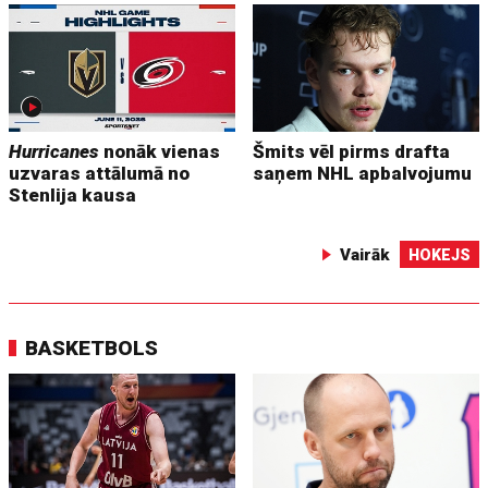
Hurricanes
nonāk vienas
Šmits vēl pirms drafta
uzvaras attālumā no
saņem NHL apbalvojumu
Stenlija kausa
Vairāk
HOKEJS
BASKETBOLS