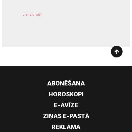
granulu katli
siltumsūknis
ABONĒŠANA
HOROSKOPI
E-AVĪZE
ZIŅAS E-PASTĀ
REKLĀMA