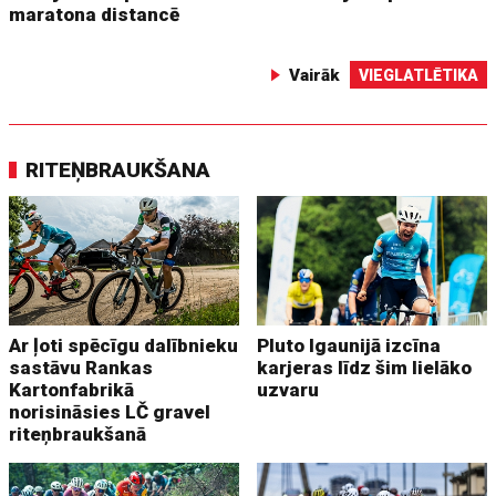
maratona distancē
Vairāk
VIEGLATLĒTIKA
RITEŅBRAUKŠANA
Ar ļoti spēcīgu dalībnieku
Pluto Igaunijā izcīna
sastāvu Rankas
karjeras līdz šim lielāko
Kartonfabrikā
uzvaru
norisināsies LČ gravel
riteņbraukšanā