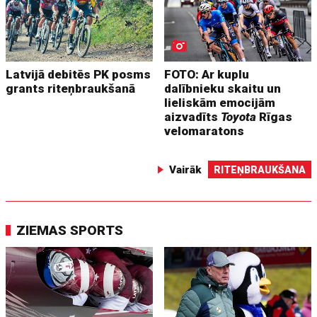
Latvijā debitēs PK posms
FOTO: Ar kuplu
grants riteņbraukšanā
dalībnieku skaitu un
lieliskām emocijām
aizvadīts
Toyota
Rīgas
velomaratons
Vairāk
RITEŅBRAUKŠANA
ZIEMAS SPORTS