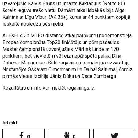
uzvarējušie Kalvis Brūns un Imants Kaktabulis (Route 86)
šoreiz ieguva trešo vietu. Dāmām atkal labākās bija Aiga
Kalniņa ar Līgu Vīburi (AK 35+), kuras ar 44 punktiem kopējā
ieskaitē noslēdza sešinieku.
ALEXELA 3h MTBO distancē atkal pārākumu nodemonstrēja
Eiropas čempionāta Top20 finišētājs un pērn pasaules
Master čempionātā uzvarējušais Mārtiņš Linde ar 170
punktiem, bet sievietēm vēlreiz nepārspēta palika Dina
Zobena. Magnesium Solo rogainingā pamainījās uzvarētāji.
Nestartējot Oskaram Cimermanim un Dainai Saltumai, šoreiz
pirmās vietas izcīnīja Jānis Dūka un Dace Zumberga.
Rezultātus un info var meklēt rogainings.lv.
Ieteikt
0
0