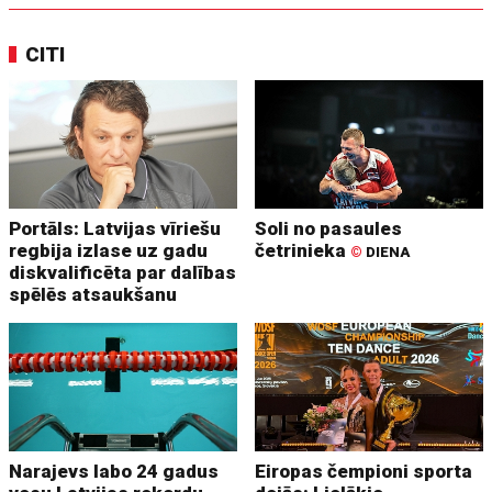
CITI
Portāls: Latvijas vīriešu
Soli no pasaules
regbija izlase uz gadu
četrinieka
©
DIENA
diskvalificēta par dalības
spēlēs atsaukšanu
Narajevs labo 24 gadus
Eiropas čempioni sporta