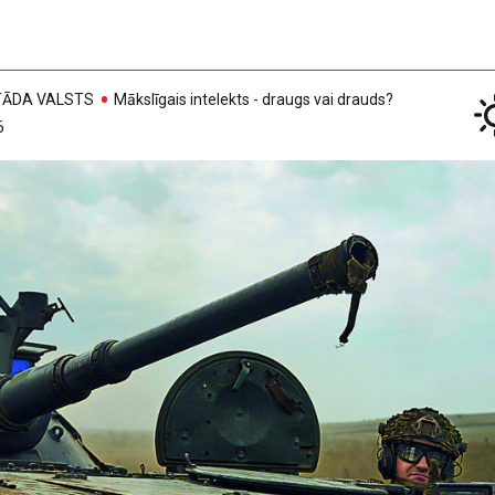
, TĀDA VALSTS
Mākslīgais intelekts - draugs vai drauds?
6