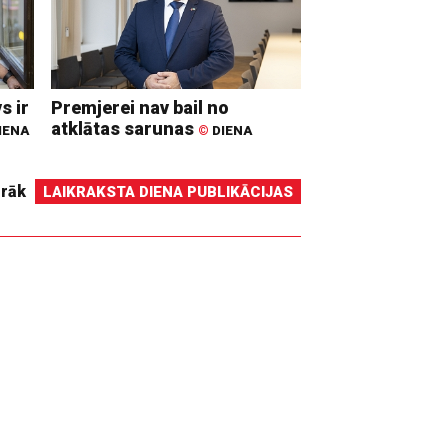
s ir
Premjerei nav bail no
atklātas sarunas
IENA
©
DIENA
irāk
LAIKRAKSTA DIENA PUBLIKĀCIJAS