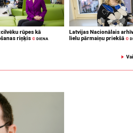
zcilvēku rūpes kā
Latvijas Nacionālais arhīv
bšanas riņķis
lielu pārmaiņu priekšā
©
DIENA
©
D
Va