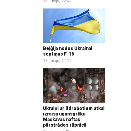
18. jūnijs, 12:42
Beļģija nodos Ukrainai
septiņus F-16
18. jūnijs, 11:12
Ukraiņi ar lidrobotiem atkal
izraisa ugunsgrēku
Maskavas naftas
pārstrādes rūpnīcā