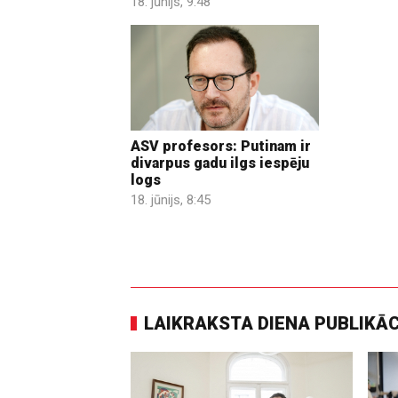
18. jūnijs, 9:48
ASV profesors: Putinam ir
divarpus gadu ilgs iespēju
logs
18. jūnijs, 8:45
LAIKRAKSTA DIENA PUBLIKĀ