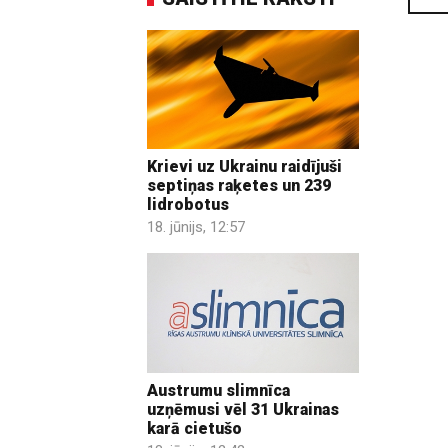
Krievi uz Ukrainu raidījuši
septiņas raķetes un 239
lidrobotus
18. jūnijs, 12:57
Austrumu slimnīca
uzņēmusi vēl 31 Ukrainas
karā cietušo