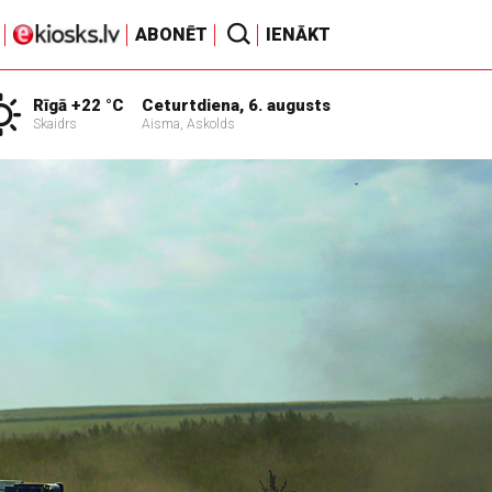
ABONĒT
IENĀKT
Rīgā +22 °C
Ceturtdiena, 6. augusts
Skaidrs
Aisma, Askolds