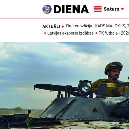
Saturs
Ēku renovācija - KĀDS MĀJOKLIS
AKTUĀLI
Latvijas eksporta izcilības
PK futbolā - 202