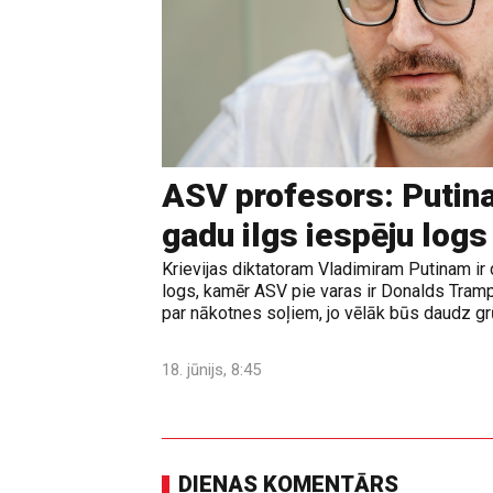
ASV profesors: Putina
gadu ilgs iespēju logs
Krievijas diktatoram Vladimiram Putinam ir 
logs, kamēr ASV pie varas ir Donalds Tramps
par nākotnes soļiem, jo vēlāk būs daudz grūt
18. jūnijs, 8:45
DIENAS KOMENTĀRS