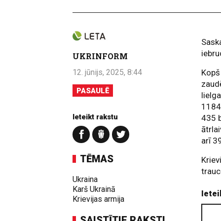
Saska
iebru
UKRINFORM
12. jūnijs, 2025, 8:44
Kopš 
zaudē
PASAULĒ
lielg
1184 
Ieteikt rakstu
435 b
ātrla
arī 3
TĒMAS
Kriev
trauc
Ukraina
Karš Ukrainā
Ietei
Krievijas armija
SAISTĪTIE RAKSTI