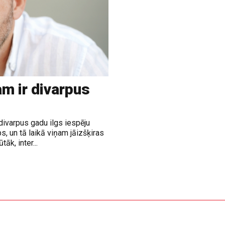
m ir divarpus
divarpus gadu ilgs iespēju
, un tā laikā viņam jāizšķiras
āk, inter...