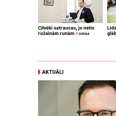
Cilvēki satraucas, jo netic
Līd
rožainām runām
glā
©
DIENA
AKTUĀLI