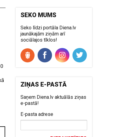
SEKO MUMS
Seko līdzi portāla Diena.lv
jaunākajām ziņām arī
sociālajos tīklos!
40
kā
ZIŅAS E-PASTĀ
Saņem Diena.lv aktuālās ziņas
i
e-pastā!
E-pasta adrese