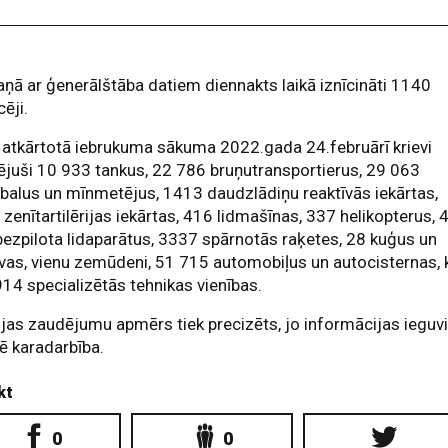
ņā ar ģenerālštāba datiem diennakts laikā iznīcināti 1140
cēji.
atkārtotā iebrukuma sākuma 2022.gada 24.februārī krievi
juši 10 933 tankus, 22 786 bruņutransportierus, 29 063
abalus un mīnmetējus, 1413 daudzlādiņu reaktīvās iekārtas,
zenītartilērijas iekārtas, 416 lidmašīnas, 337 helikopterus, 
ezpilota lidaparātus, 3337 spārnotās raķetes, 28 kuģus un
ivas, vienu zemūdeni, 51 715 automobiļus un autocisternas, 
914 specializētās tehnikas vienības.
ijas zaudējumu apmērs tiek precizēts, jo informācijas ieguv
ē karadarbība.
kt
0
0