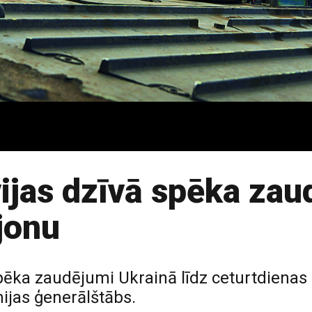
vijas dzīvā spēka za
jonu
pēka zaudējumi Ukrainā līdz ceturtdienas
mijas ģenerālštābs.