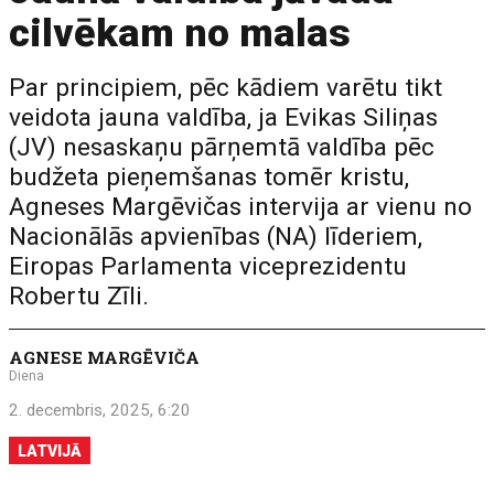
cilvēkam no malas
Par principiem, pēc kādiem varētu tikt
veidota jauna valdība, ja Evikas Siliņas
(JV) nesaskaņu pārņemtā valdība pēc
budžeta pieņemšanas tomēr kristu,
Agneses Margēvičas intervija ar vienu no
Nacionālās apvienības (NA) līderiem,
Eiropas Parlamenta viceprezidentu
Robertu Zīli.
AGNESE MARGĒVIČA
Diena
2. decembris, 2025, 6:20
LATVIJĀ