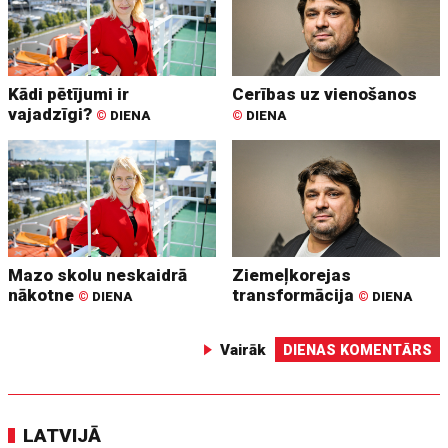
Kādi pētījumi ir
Cerības uz vienošanos
vajadzīgi?
©
DIENA
©
DIENA
Mazo skolu neskaidrā
Ziemeļkorejas
nākotne
transformācija
©
DIENA
©
DIENA
Vairāk
DIENAS KOMENTĀRS
LATVIJĀ