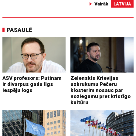
Vairāk
LATVIJĀ
PASAULĒ
ASV profesors: Putinam
Zelenskis Krievijas
ir divarpus gadu ilgs
uzbrukumu Pečeru
iespēju logs
klosterim nosauc par
noziegumu pret kristīgo
kultūru