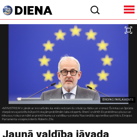
EIROPAS PARLAMENTS
«MINISTRIEM ir jānāk ar iniciatīvām, ka «mēs redzam šo situāciju tādu», un vismaz Švinkas un Sprūda
starpā nevajadzētu būt politiskajām problēmām labu ekspertu līmenī izvērtēt šīs problēmas plusus un
mīnusus, riskus un nākt ar priekšlikumu uz valdību,» uzskata Nacionālās apvienības politiķis, Eiropas
Parlamenta viceprezidents Roberts Zīle.
Jaunā valdība jāvada