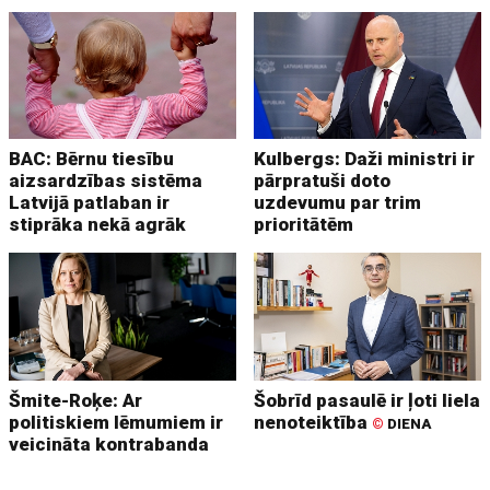
BAC: Bērnu tiesību
Kulbergs: Daži ministri ir
aizsardzības sistēma
pārpratuši doto
Latvijā patlaban ir
uzdevumu par trim
stiprāka nekā agrāk
prioritātēm
Šmite-Roķe: Ar
Šobrīd pasaulē ir ļoti liela
politiskiem lēmumiem ir
nenoteiktība
©
DIENA
veicināta kontrabanda