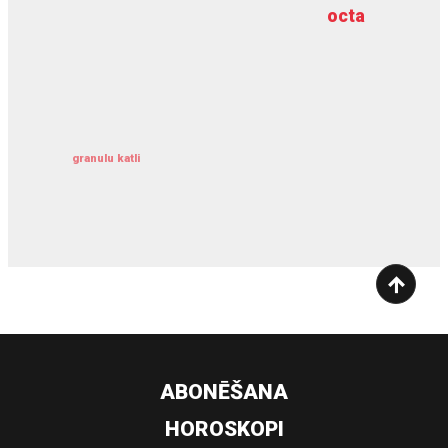
octa
dziļurbums
kravu apdrošināšana
granulu katli
siltumsūknis
ABONĒŠANA
HOROSKOPI