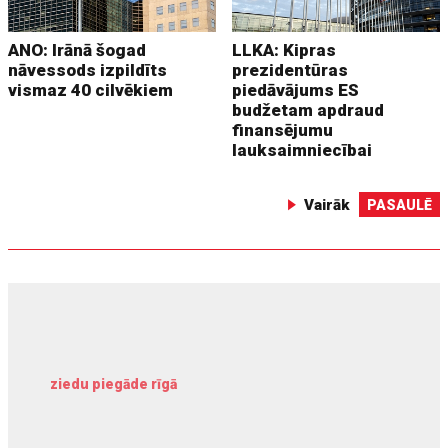
ANO: Irānā šogad
LLKA: Kipras
nāvessods izpildīts
prezidentūras
vismaz 40 cilvēkiem
piedāvājums ES
budžetam apdraud
finansējumu
lauksaimniecībai
Vairāk
PASAULĒ
ziedu piegāde rīgā
meliorācijas darbi