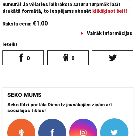
numurā! Ja vēlaties laikraksta saturu turpmāk lasīt
drukātā formātā, to iespējams abonēt
klikšķinot šeit!
€1.00
Raksta cena:
Vairāk informācijas
Ieteikt
0
0
SEKO MUMS
Seko līdzi portāla Diena.lv jaunākajām ziņām arī
sociālajos tīklos!