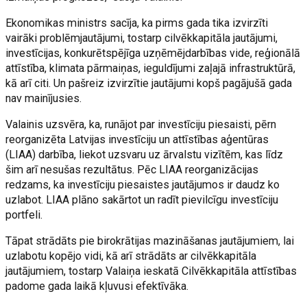
Ekonomikas ministrs sacīja, ka pirms gada tika izvirzīti
vairāki problēmjautājumi, tostarp cilvēkkapitāla jautājumi,
investīcijas, konkurētspējīga uzņēmējdarbības vide, reģionālā
attīstība, klimata pārmaiņas, ieguldījumi zaļajā infrastruktūrā,
kā arī citi. Un pašreiz izvirzītie jautājumi kopš pagājušā gada
nav mainījusies.
Valainis uzsvēra, ka, runājot par investīciju piesaisti, pērn
reorganizēta Latvijas investīciju un attīstības aģentūras
(LIAA) darbība, liekot uzsvaru uz ārvalstu vizītēm, kas līdz
šim arī nesušas rezultātus. Pēc LIAA reorganizācijas
redzams, ka investīciju piesaistes jautājumos ir daudz ko
uzlabot. LIAA plāno sakārtot un radīt pievilcīgu investīciju
portfeli.
Tāpat strādāts pie birokrātijas mazināšanas jautājumiem, lai
uzlabotu kopējo vidi, kā arī strādāts ar cilvēkkapitāla
jautājumiem, tostarp Valaiņa ieskatā Cilvēkkapitāla attīstības
padome gada laikā kļuvusi efektīvāka.