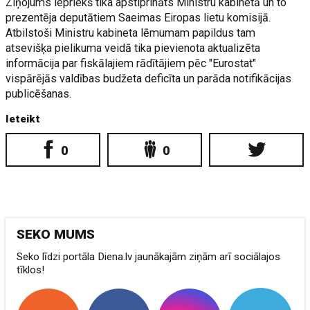
Ziņojums iepriekš tika apstiprināts Ministru kabinetā un to
prezentēja deputātiem Saeimas Eiropas lietu komisijā.
Atbilstoši Ministru kabineta lēmumam papildus tam
atsevišķa pielikuma veidā tika pievienota aktualizēta
informācija par fiskālajiem rādītājiem pēc "Eurostat"
vispārējās valdības budžeta deficīta un parāda notifikācijas
publicēšanas.
Ieteikt
0
0
SEKO MUMS
Seko līdzi portāla Diena.lv jaunākajām ziņām arī sociālajos
tīklos!