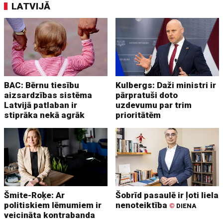
LATVIJĀ
BAC: Bērnu tiesību
Kulbergs: Daži ministri ir
aizsardzības sistēma
pārpratuši doto
Latvijā patlaban ir
uzdevumu par trim
stiprāka nekā agrāk
prioritātēm
Šmite-Roķe: Ar
Šobrīd pasaulē ir ļoti liela
politiskiem lēmumiem ir
nenoteiktība
©
DIENA
veicināta kontrabanda