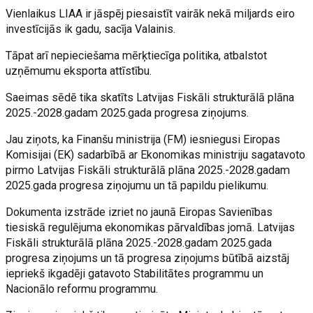
Vienlaikus LIAA ir jāspēj piesaistīt vairāk nekā miljards eiro
investīcijās ik gadu, sacīja Valainis.
Tāpat arī nepieciešama mērķtiecīga politika, atbalstot
uzņēmumu eksporta attīstību.
Saeimas sēdē tika skatīts Latvijas Fiskāli strukturālā plāna
2025.-2028.gadam 2025.gada progresa ziņojums.
Jau ziņots, ka Finanšu ministrija (FM) iesniegusi Eiropas
Komisijai (EK) sadarbībā ar Ekonomikas ministriju sagatavoto
pirmo Latvijas Fiskāli strukturālā plāna 2025.-2028.gadam
2025.gada progresa ziņojumu un tā papildu pielikumu.
Dokumenta izstrāde izriet no jaunā Eiropas Savienības
tiesiskā regulējuma ekonomikas pārvaldības jomā. Latvijas
Fiskāli strukturālā plāna 2025.-2028.gadam 2025.gada
progresa ziņojums un tā progresa ziņojums būtībā aizstāj
iepriekš ikgadēji gatavoto Stabilitātes programmu un
Nacionālo reformu programmu.