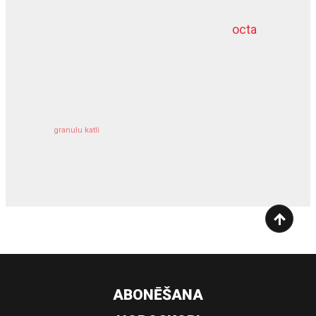
octa
dziļurbums
kravu apdrošināšana
granulu katli
siltumsūknis
ABONĒŠANA