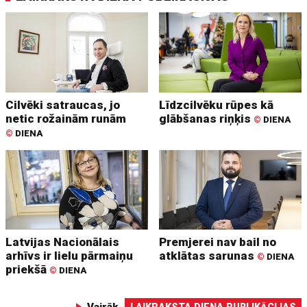
Cilvēki satraucas, jo
Līdzcilvēku rūpes kā
netic rožainām runām
glābšanas riņķis
©
DIENA
©
DIENA
Latvijas Nacionālais
Premjerei nav bail no
arhīvs ir lielu pārmaiņu
atklātas sarunas
©
DIENA
priekšā
©
DIENA