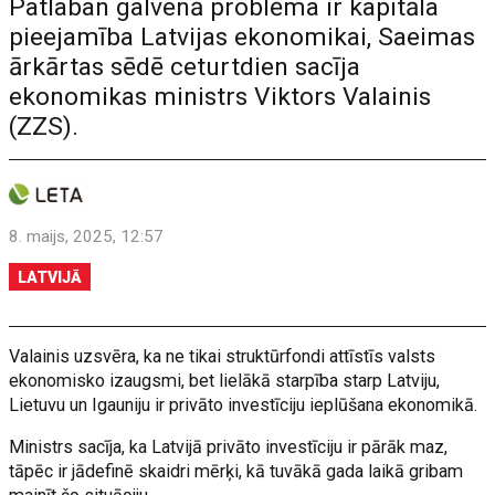
Patlaban galvenā problēma ir kapitāla
pieejamība Latvijas ekonomikai, Saeimas
ārkārtas sēdē ceturtdien sacīja
ekonomikas ministrs Viktors Valainis
(ZZS).
8. maijs, 2025, 12:57
LATVIJĀ
Valainis uzsvēra, ka ne tikai struktūrfondi attīstīs valsts
ekonomisko izaugsmi, bet lielākā starpība starp Latviju,
Lietuvu un Igauniju ir privāto investīciju ieplūšana ekonomikā.
Ministrs sacīja, ka Latvijā privāto investīciju ir pārāk maz,
tāpēc ir jādefinē skaidri mērķi, kā tuvākā gada laikā gribam