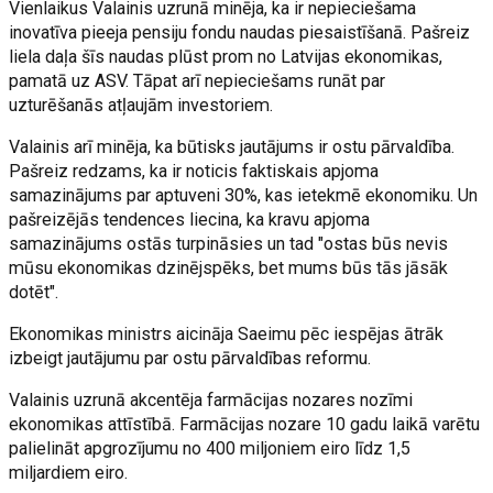
Vienlaikus Valainis uzrunā minēja, ka ir nepieciešama
inovatīva pieeja pensiju fondu naudas piesaistīšanā. Pašreiz
liela daļa šīs naudas plūst prom no Latvijas ekonomikas,
pamatā uz ASV. Tāpat arī nepieciešams runāt par
uzturēšanās atļaujām investoriem.
Valainis arī minēja, ka būtisks jautājums ir ostu pārvaldība.
Pašreiz redzams, ka ir noticis faktiskais apjoma
samazinājums par aptuveni 30%, kas ietekmē ekonomiku. Un
pašreizējās tendences liecina, ka kravu apjoma
samazinājums ostās turpināsies un tad "ostas būs nevis
mūsu ekonomikas dzinējspēks, bet mums būs tās jāsāk
dotēt".
Ekonomikas ministrs aicināja Saeimu pēc iespējas ātrāk
izbeigt jautājumu par ostu pārvaldības reformu.
Valainis uzrunā akcentēja farmācijas nozares nozīmi
ekonomikas attīstībā. Farmācijas nozare 10 gadu laikā varētu
palielināt apgrozījumu no 400 miljoniem eiro līdz 1,5
miljardiem eiro.