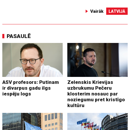
Vairāk
LATVIJĀ
PASAULĒ
ASV profesors: Putinam
Zelenskis Krievijas
ir divarpus gadu ilgs
uzbrukumu Pečeru
iespēju logs
klosterim nosauc par
noziegumu pret kristīgo
kultūru