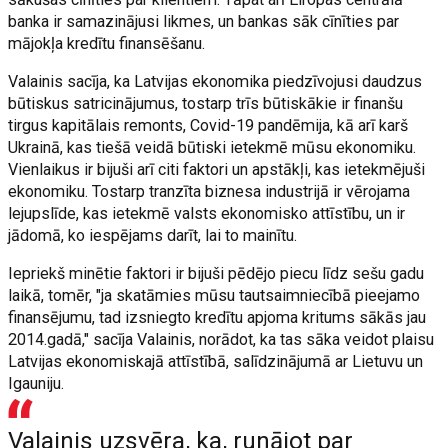
banka ir samazinājusi likmes, un bankas sāk cīnīties par
mājokļa kredītu finansēšanu.
Valainis sacīja, ka Latvijas ekonomika piedzīvojusi daudzus
būtiskus satricinājumus, tostarp trīs būtiskākie ir finanšu
tirgus kapitālais remonts, Covid-19 pandēmija, kā arī karš
Ukrainā, kas tiešā veidā būtiski ietekmē mūsu ekonomiku.
Vienlaikus ir bijuši arī citi faktori un apstākļi, kas ietekmējuši
ekonomiku. Tostarp tranzīta biznesa industrijā ir vērojama
lejupslīde, kas ietekmē valsts ekonomisko attīstību, un ir
jādomā, ko iespējams darīt, lai to mainītu.
Iepriekš minētie faktori ir bijuši pēdējo piecu līdz sešu gadu
laikā, tomēr, "ja skatāmies mūsu tautsaimniecībā pieejamo
finansējumu, tad izsniegto kredītu apjoma kritums sākās jau
2014.gadā," sacīja Valainis, norādot, ka tas sāka veidot plaisu
Latvijas ekonomiskajā attīstībā, salīdzinājumā ar Lietuvu un
Igauniju.
Valainis uzsvēra, ka, runājot par