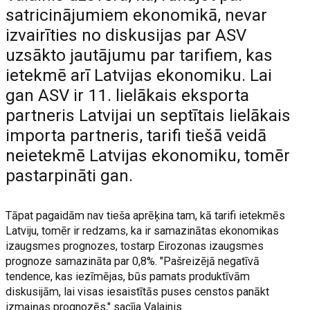
satricinājumiem ekonomikā, nevar
izvairīties no diskusijas par ASV
uzsākto jautājumu par tarifiem, kas
ietekmē arī Latvijas ekonomiku. Lai
gan ASV ir 11. lielākais eksporta
partneris Latvijai un septītais lielākais
importa partneris, tarifi tiešā veidā
neietekmē Latvijas ekonomiku, tomēr
pastarpināti gan.
Tāpat pagaidām nav tieša aprēķina tam, kā tarifi ietekmēs
Latviju, tomēr ir redzams, ka ir samazinātas ekonomikas
izaugsmes prognozes, tostarp Eirozonas izaugsmes
prognoze samazināta par 0,8%. "Pašreizējā negatīvā
tendence, kas iezīmējas, būs pamats produktīvām
diskusijām, lai visas iesaistītās puses censtos panākt
izmaiņas prognozēs," sacīja Valainis.