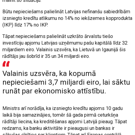
mainīt šo situāciju.
Būtu nepieciešams palielināt Latvijas nefinanšu sabiedrībām
izsniegto kredītu atlikumu no 14% no iekšzemes kopprodukta
(IKP) līdz 17% no IKP.
Tāpat nepieciešams palielināt uzkrāto ārvalstu tiešo
investīciju apjomu Latvijas uzņēmumu pašu kapitālā līdz 32
miljardiem eiro. Valainis uzsvēra, ka Lietuvā un Igaunijā šis
rādītājs jau šobrīd ir 35 un 34 miljardi eiro.
Valainis uzsvēra, ka kopumā
nepieciešami 3,7 miljardi eiro, lai sāktu
runāt par ekonomisko attīstību.
Ministrs arī norādīja, ka izsniegto kredītu apjoms 10 gadu
laikā bija samazinājies, tomēr šā gada pirmā ceturkšņa
rādītāji liecina, ka kreditēšanas apjomi Latvijā pieaug. Tāpat
redzams, ka banku aktivitāte ir pieaugusi un bankas ir
sākušas cīnīties par klientiem. Tāpat arī Eiropas centrālā