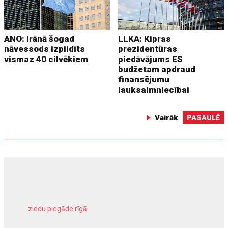
ANO: Irānā šogad
LLKA: Kipras
nāvessods izpildīts
prezidentūras
vismaz 40 cilvēkiem
piedāvājums ES
budžetam apdraud
finansējumu
lauksaimniecībai
Vairāk
PASAULĒ
ziedu piegāde rīgā
meliorācijas darbi