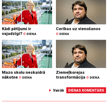
Kādi pētījumi ir
Cerības uz vienošanos
vajadzīgi?
©
DIENA
©
DIENA
Mazo skolu neskaidrā
Ziemeļkorejas
nākotne
transformācija
©
DIENA
©
DIENA
Vairāk
DIENAS KOMENTĀRS