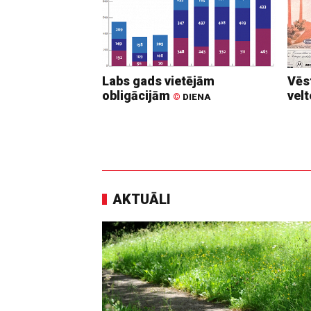
Labs gads vietējām
Vēs
obligācijām
vel
©
DIENA
AKTUĀLI