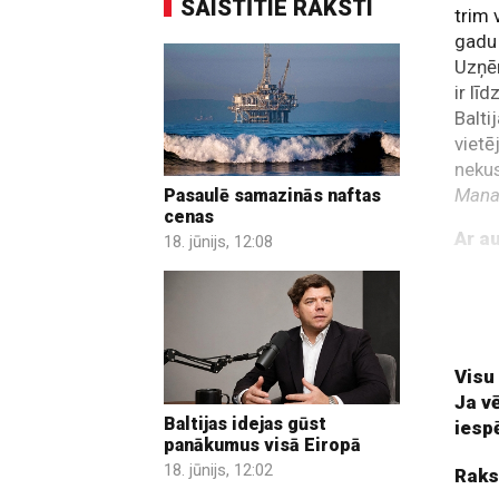
SAISTĪTIE RAKSTI
trim 
gadu 
Uzņēm
ir lī
Balti
vietē
neku
Mana
Pasaulē samazinās naftas
cenas
Ar a
18. jūnijs, 12:08
Balti
(it ī
vietē
Visu
Ja v
Baltijas idejas gūst
iesp
panākumus visā Eiropā
18. jūnijs, 12:02
Raks