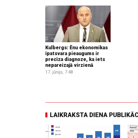
Kulbergs: Ēnu ekonomikas
īpatsvara pieaugums ir
precīza diagnoze, ka iets
nepareizajā virzienā
17. jūnijs, 7:48
LAIKRAKSTA DIENA PUBLIKĀ