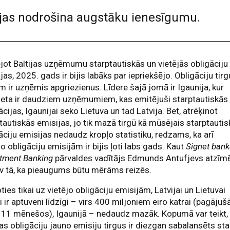
jas nodrošina augstāku ienesīgumu.
jot Baltijas uzņēmumu starptautiskās un vietējās obligāciju
jas, 2025. gads ir bijis labāks par iepriekšējo. Obligāciju tir
m ir uzņēmis apgriezienus. Līdere šajā jomā ir Igaunija, kur
ieta ir daudziem uzņēmumiem, kas emitējuši starptautiskās
ācijas, Igaunijai seko Lietuva un tad Latvija. Bet, atrēķinot
tautiskās emisijas, jo tik mazā tirgū kā mūsējais starptauti
āciju emisijas nedaudz kropļo statistiku, redzams, ka arī
jo obligāciju emisijām ir bijis ļoti labs gads. Kaut
Signet ban
stment Banking
pārvaldes vadītājs Edmunds Antufjevs atzīmē
v tā, ka pieaugums būtu mērāms reizēs.
ties tikai uz vietējo obligāciju emisijām, Latvijai un Lietuvai
ļi ir aptuveni līdzīgi – virs 400 miljoniem eiro katrai (pagājuš
11 mēnešos), Igaunijā – nedaudz mazāk. Kopumā var teikt,
jas obligāciju jauno emisiju tirgus ir diezgan sabalansēts sta