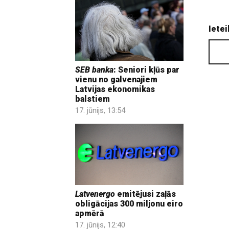
Ietei
SEB banka
: Seniori kļūs par
vienu no galvenajiem
Latvijas ekonomikas
balstiem
17. jūnijs, 13:54
Latvenergo
emitējusi zaļās
obligācijas 300 miljonu eiro
apmērā
17. jūnijs, 12:40