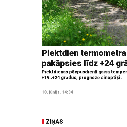
Piektdien termometra
pakāpsies līdz +24 g
Piektdienas pēcpusdienā gaisa tempera
+19..+24 grādus, prognozē sinoptiķi.
18. jūnijs, 14:34
ZIŅAS