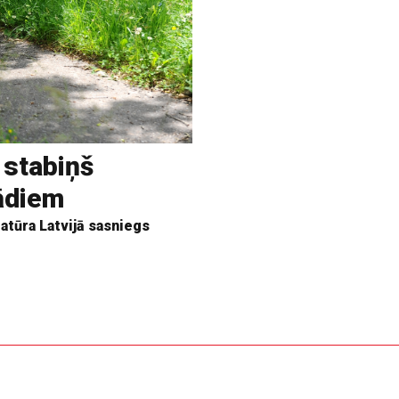
 stabiņš
rādiem
tūra Latvijā sasniegs