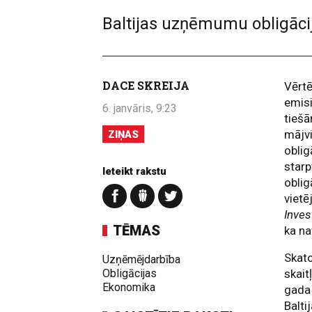
Baltijas uzņēmumu obligāci
DACE SKREIJA
Vērtē
emisi
6. janvāris, 9:23
tiešā
mājv
ZIŅAS
oblig
starp
Ieteikt rakstu
oblig
vietē
Inve
TĒMAS
ka na
Skato
Uzņēmējdarbība
Obligācijas
skait
Ekonomika
gada 
Balti