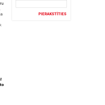
ru
.
ja
PIERAKSTĪTIES
k
e
!
 to