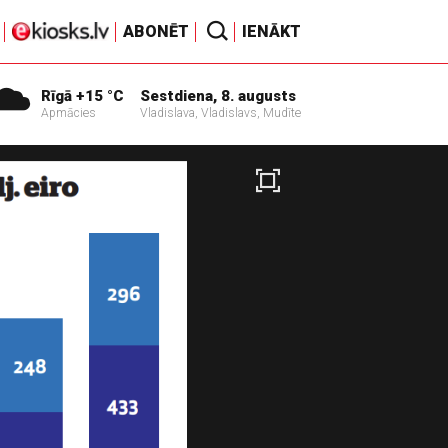
ABONĒT
IENĀKT
Rīgā +15 °C
Sestdiena, 8. augusts
Apmācies
Vladislava, Vladislavs, Mudīte