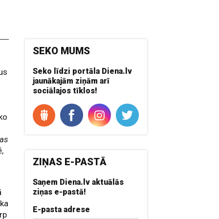
SEKO MUMS
Seko līdzi portāla Diena.lv
gus
jaunākajām ziņām arī
sociālajos tīklos!
sko
kas
,
ZIŅAS E-PASTĀ
Saņem Diena.lv aktuālās
ā
ziņas e-pastā!
 ka
E-pasta adrese
rp