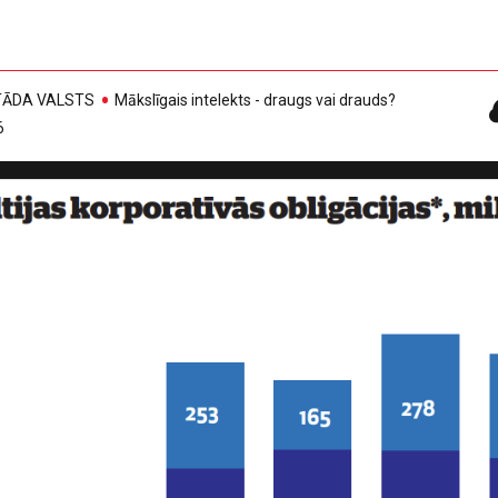
, TĀDA VALSTS
Mākslīgais intelekts - draugs vai drauds?
6