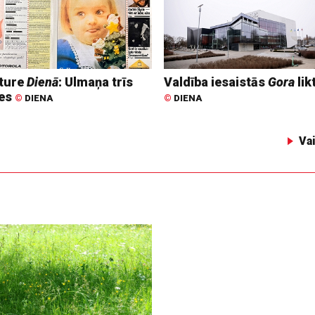
ture
Dienā
: Ulmaņa trīs
Valdība iesaistās
Gora
lik
tes
©
DIENA
©
DIENA
Va