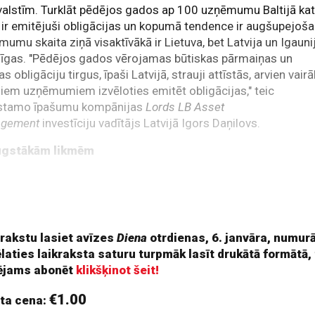
valstīm. Turklāt pēdējos gados ap 100 uzņēmumu Baltijā kat
ir emitējuši obligācijas un kopumā tendence ir augšupejoša
umu skaita ziņā visaktīvākā ir Lietuva, bet Latvija un Igauni
dzīgas. "Pēdējos gados vērojamas būtiskas pārmaiņas un
jas obligāciju tirgus, īpaši Latvijā, strauji attīstās, arvien vairā
jiem uzņēmumiem izvēloties emitēt obligācijas," teic
stamo īpašumu kompānijas
Lords LB Asset
gement
investīciju vadītājs Latvijā Igors Daņilovs.
ugstākām likmēm
jā vislielāko apjomu obligāciju emitē banku un finanšu nozar
paši starptautiski), bankas pērn ir bijušas īpaši aktīvas. Skatot
jās emisija
 rakstu lasiet avīzes
Diena
otrdienas, 6. janvāra, numurā
ēlaties laikraksta saturu turpmāk lasīt drukātā formātā,
ējams abonēt
klikšķinot šeit!
€1.00
ta cena: