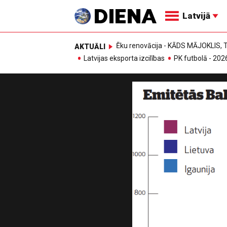
Latvijā
Ēku renovācija - KĀDS MĀJOKLIS
AKTUĀLI
Latvijas eksporta izcilības
PK futbolā - 202