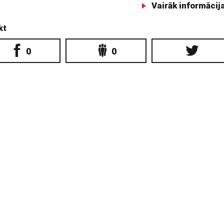
Vairāk informācij
kt
0
0