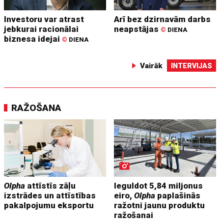
Investoru var atrast
Arī bez dzirnavām darbs
jebkurai racionālai
neapstājas
©
DIENA
biznesa idejai
©
DIENA
Vairāk
INTERVIJAS
RAŽOŠANA
Olpha
attīstīs zāļu
Ieguldot 5,84 miljonus
izstrādes un attīstības
eiro,
Olpha
paplašinās
pakalpojumu eksportu
ražotni jaunu produktu
ražošanai