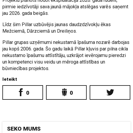
Projektu plānots nodot ekspluatācijā 2026. gada rudenī,
pirmie iedzīvotāji sava jaunā mājokļa atslēgas varēs saņemt
jau 2026. gada beigās.
Līdz šim Pillar uzbūvējis jaunas daudzdzīvokļu ēkas
Mežciemā, Dārzciemā un Dreiliņos.
Pillar grupas uzņēmumi nekustamā īpašuma nozarē darbojas
jau kopš 2006. gada. Šo gadu laikā Pillar kļuvis par pilna cikla
nekustamo īpašumu attīstītāju, uzkrājot ievērojamu pieredzi
un kompetenci visu veidu un mēroga attīstības un
būvniecības projektos.
Ieteikt
0
0
SEKO MUMS