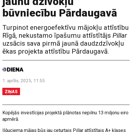
jaunu dzīvokļu
būvniecību Pārdaugavā
Turpinot energoefektīvu mājokļu attīstību
Rīgā, nekustamo īpašumu attīstītājs
Pillar
uzsācis sava pirmā jaunā daudzdzīvokļu
ēkas projekta attīstību Pārdaugavā.
1. aprīlis, 2025, 11:55
ZIŅAS
Kopējās investīcijas projektā plānotas nepilnu 13 miljonu eiro
apmērā.
Iļģuciema mājas būs jau ceturtais Pillar attīstītais A+ klases