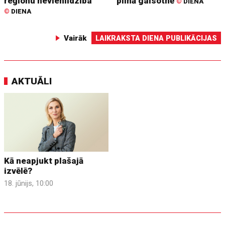
reģionu nevienlīdzība
pilnā gaisotnē
©
DIENA
©
DIENA
Vairāk
LAIKRAKSTA DIENA PUBLIKĀCIJAS
AKTUĀLI
Kā neapjukt plašajā
izvēlē?
18. jūnijs, 10:00