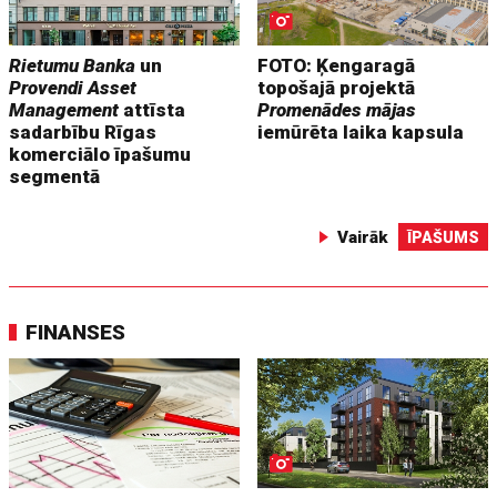
Rietumu Banka
un
FOTO: Ķengaragā
Provendi Asset
topošajā projektā
Management
attīsta
Promenādes mājas
sadarbību Rīgas
iemūrēta laika kapsula
komerciālo īpašumu
segmentā
Vairāk
ĪPAŠUMS
FINANSES