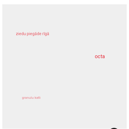
ziedu piegāde rīgā
meliorācijas darbi
octa
dziļurbums
kravu apdrošināšana
granulu katli
siltumsūknis