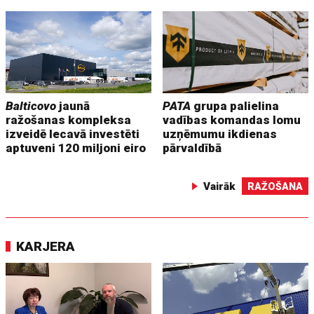
Balticovo
jaunā
PATA
grupa palielina
ražošanas kompleksa
vadības komandas lomu
izveidē Iecavā investēti
uzņēmumu ikdienas
aptuveni 120 miljoni eiro
pārvaldībā
Vairāk
RAŽOŠANA
KARJERA