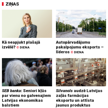
ZIŅAS
Kā neapjukt plašajā
Autopārvadājumu
izvēlē?
pakalpojumu eksports –
©
DIENA
līderos
©
DIENA
SEB banka
: Seniori kļūs
Silvanols
audzē Latvijas
par vienu no galvenajiem
zaļās farmācijas
Latvijas ekonomikas
eksportu un attīsta
balstiem
jaunus produktus