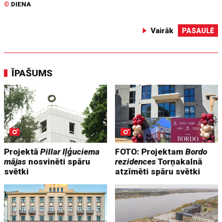
©
DIENA
Vairāk
PASAULĒ
ĪPAŠUMS
Projektā
Pillar Iļģuciema
FOTO: Projektam
Bordo
mājas
nosvinēti spāru
rezidences
Torņakalnā
svētki
atzīmēti spāru svētki