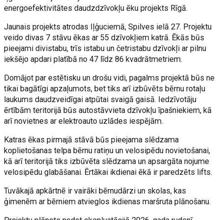
energoefektivitātes daudzdzīvokļu ēku projekts Rīgā.
Jaunais projekts atrodas Iļģuciemā, Spilves ielā 27. Projektu
veido divas 7 stāvu ēkas ar 55 dzīvokļiem katrā. Ēkās būs
pieejami divistabu, trīs istabu un četristabu dzīvokļi ar pilnu
iekšējo apdari platībā no 47 līdz 86 kvadrātmetriem.
Domājot par estētisku un drošu vidi, pagalms projektā būs ne
tikai bagātīgi apzaļumots, bet tiks arī izbūvēts bērnu rotaļu
laukums daudzveidīgai atpūtai svaigā gaisā. Iedzīvotāju
ērtībām teritorijā būs autostāvvieta dzīvokļu īpašniekiem, kā
arī novietnes ar elektroauto uzlādes iespējām.
Katras ēkas pirmajā stāvā būs pieejama slēdzama
koplietošanas telpa bērnu ratiņu un velosipēdu novietošanai,
kā arī teritorijā tiks izbūvēta slēdzama un apsargāta nojume
velosipēdu glabāšanai. Ērtākai ikdienai ēkā ir paredzēts lifts.
Tuvākajā apkārtnē ir vairāki bērnudārzi un skolas, kas
ģimenēm ar bērniem atvieglos ikdienas maršruta plānošanu.