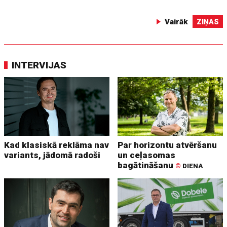
Vairāk
ZIŅAS
INTERVIJAS
Kad klasiskā reklāma nav
Par horizontu atvēršanu
variants, jādomā radoši
un ceļasomas
bagātināšanu
©
DIENA