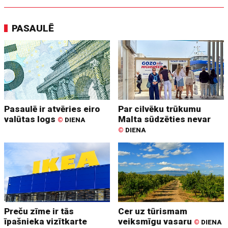
PASAULĒ
Pasaulē ir atvēries eiro
Par cilvēku trūkumu
valūtas logs
Malta sūdzēties nevar
©
DIENA
©
DIENA
Preču zīme ir tās
Cer uz tūrismam
īpašnieka vizītkarte
veiksmīgu vasaru
©
DIENA