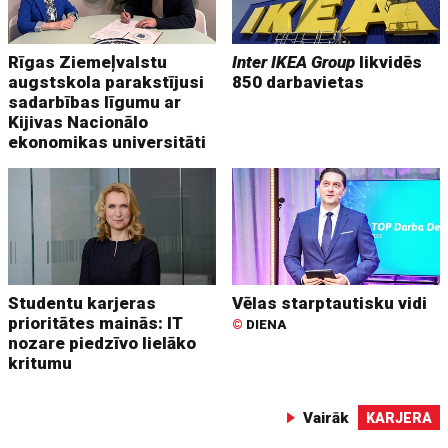
Rīgas Ziemeļvalstu
Inter IKEA Group
likvidēs
augstskola parakstījusi
850 darbavietas
sadarbības līgumu ar
Kijivas Nacionālo
ekonomikas universitāti
Studentu karjeras
Vēlas starptautisku vidi
prioritātes mainās: IT
©
DIENA
nozare piedzīvo lielāko
kritumu
Vairāk
KARJERA