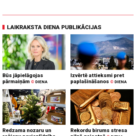
LAIKRAKSTA DIENA PUBLIKĀCIJAS
Būs jāpielāgojas
Izvērtē attieksmi pret
pārmaiņām
paplašināšanos
©
DIENA
©
DIENA
Redzama nozaru un
Rekordu birums stresa