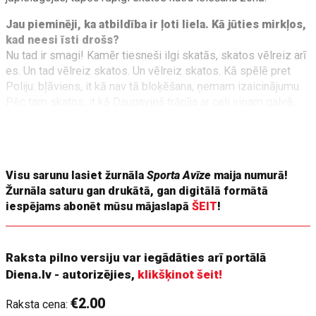
Jau pieminēji, ka atbildība ir ļoti liela. Kā jūties mirkļos,
kad neesi īsti drošs?
Nu tad ir smagi! Kamēr tiesneši ilgi skatās, skatos vēlreiz arī
es. Un tad vēlreiz skatos. Un vēlreiz skatos. Kā spēlē pret
Poliju: bļāviens, it kā nav tā bloķēšana, ņemam izaicinājumu.
Pēc tam skatos, it kā Daugaviņš trāpīja ar celi viņam galvā,
bet viņš jau bija nogūlies. Un tad sāc domāt: ja nu neieskaita?
Mums tātad būtu neieskaitīti vārti un vēl mazākums, spēle
tad varētu visādi aiziet.
Visu sarunu lasiet žurnāla
Sporta Avīze
maija numurā!
Žurnāla saturu gan drukātā, gan digitālā formātā
iespējams abonēt mūsu mājaslapā
ŠEIT
!
Raksta pilno versiju var iegādāties arī portālā
Diena.lv - autorizējies,
klikšķinot šeit!
€2.00
Raksta cena: