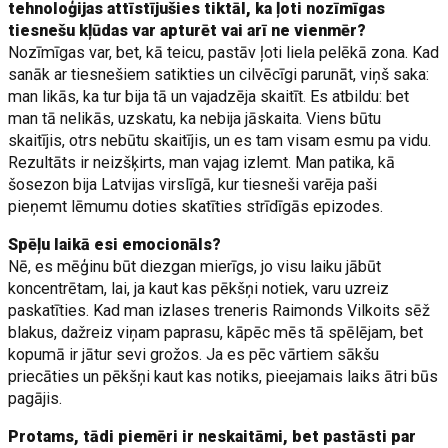
tehnoloģijas attīstījušies tiktāl, ka ļoti nozīmīgas
tiesnešu kļūdas var apturēt vai arī ne vienmēr?
Nozīmīgas var, bet, kā teicu, pastāv ļoti liela pelēkā zona. Kad
sanāk ar tiesnešiem satikties un cilvēcīgi parunāt, viņš saka:
man likās, ka tur bija tā un vajadzēja skaitīt. Es atbildu: bet
man tā nelikās, uzskatu, ka nebija jāskaita. Viens būtu
skaitījis, otrs nebūtu skaitījis, un es tam visam esmu pa vidu.
Rezultāts ir neizšķirts, man vajag izlemt. Man patika, kā
šosezon bija Latvijas virslīgā, kur tiesneši varēja paši
pieņemt lēmumu doties skatīties strīdīgās epizodes.
Spēļu laikā esi emocionāls?
Nē, es mēģinu būt diezgan mierīgs, jo visu laiku jābūt
koncentrētam, lai, ja kaut kas pēkšņi notiek, varu uzreiz
paskatīties. Kad man izlases treneris Raimonds Vilkoits sēž
blakus, dažreiz viņam paprasu, kāpēc mēs tā spēlējam, bet
kopumā ir jātur sevi grožos. Ja es pēc vārtiem sākšu
priecāties un pēkšņi kaut kas notiks, pieejamais laiks ātri būs
pagājis.
Protams, tādi piemēri ir neskaitāmi, bet pastāsti par