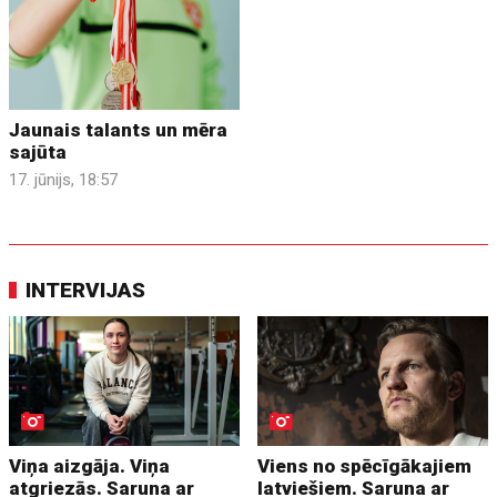
Jaunais talants un mēra
sajūta
17. jūnijs, 18:57
INTERVIJAS
Viņa aizgāja. Viņa
Viens no spēcīgākajiem
atgriezās. Saruna ar
latviešiem. Saruna ar