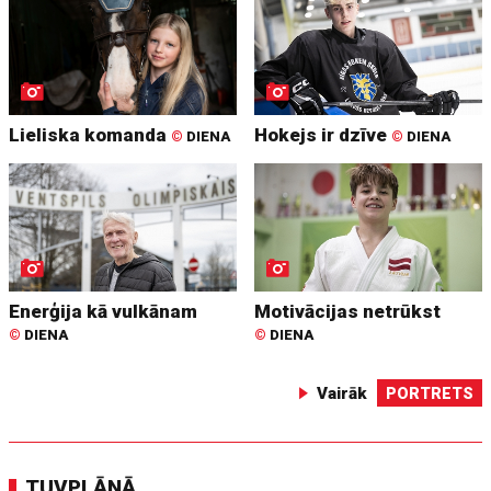
Lieliska komanda
Hokejs ir dzīve
©
DIENA
©
DIENA
Enerģija kā vulkānam
Motivācijas netrūkst
©
DIENA
©
DIENA
Vairāk
PORTRETS
TUVPLĀNĀ