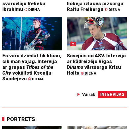
svarcēlāju Rebeku
hokeja izlases aizsargu
Ibrahimu
Ralfu Freibergu
©
DIENA
©
DIENA
Es varu dziedāt tik klusu,
Savējais no ASV. Intervija
cik man vajag. Intervija
ar kādreizējo Rīgas
ar grupas
Tribes of the
Dinamo
vārtsargu Krisu
City
vokālisti Kseniju
Holtu
©
DIENA
Sundejevu
©
DIENA
Vairāk
INTERVIJAS
PORTRETS