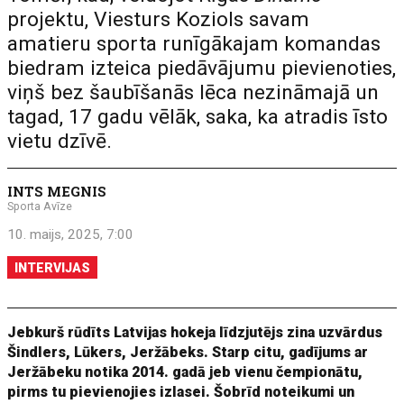
projektu, Viesturs Koziols savam
amatieru sporta runīgākajam komandas
biedram izteica piedāvājumu pievienoties,
viņš bez šaubīšanās lēca nezināmajā un
tagad, 17 gadu vēlāk, saka, ka atradis īsto
vietu dzīvē.
INTS MEGNIS
Sporta Avīze
10. maijs, 2025, 7:00
INTERVIJAS
Jebkurš rūdīts Latvijas hokeja līdzjutējs zina uzvārdus
Šindlers, Lūkers, Jeržābeks. Starp citu, gadījums ar
Jeržābeku notika 2014. gadā jeb vienu čempionātu,
pirms tu pievienojies izlasei. Šobrīd noteikumi un