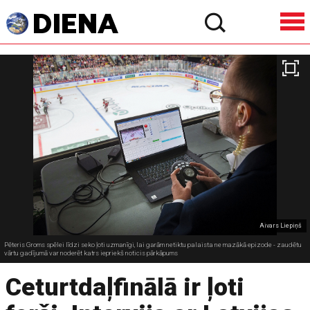
Aivars Liepiņš
Pēteris Groms spēlei līdzi seko ļoti uzmanīgi, lai garām netiktu palaista ne mazākā epizode - zaudētu
vārtu gadījumā var noderēt katrs iepriekš noticis pārkāpums
Ceturtdaļfinālā ir ļoti