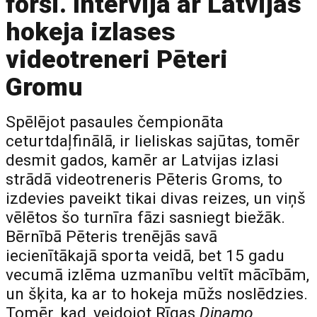
forši. Intervija ar Latvijas
hokeja izlases
videotreneri Pēteri
Gromu
Spēlējot pasaules čempionāta
ceturtdaļfinālā, ir lieliskas sajūtas, tomēr
desmit gados, kamēr ar Latvijas izlasi
strādā videotreneris Pēteris Groms, to
izdevies paveikt tikai divas reizes, un viņš
vēlētos šo turnīra fāzi sasniegt biežāk.
Bērnībā Pēteris trenējās savā
iecienītākajā sporta veidā, bet 15 gadu
vecumā izlēma uzmanību veltīt mācībām,
un šķita, ka ar to hokeja mūžs noslēdzies.
Tomēr, kad, veidojot Rīgas
Dinamo