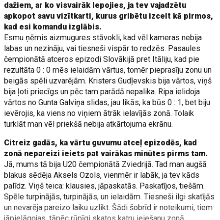
dažiem, ar ko visvairāk lepojies, ja tev vajadzētu
apkopot savu vizītkarti, kurus gribētu izcelt kā pirmos,
kad esi komandu izglābis.
Esmu ņēmis aizmugures stāvokli, kad vēl kameras nebija
labas un nezināju, vai tiesneši vispār to redzēs. Pasaules
čempionātā atceros epizodi Slovākijā pret Itāliju, kad pie
rezultāta 0 : 0 mēs ielaidām vārtus, tomēr pieprasīju zonu un
beigās spēli uzvarējām. Kristers Gudļevskis bija vārtos, viņš
bija ļoti priecīgs un pēc tam parādā nepalika. Ripa ielidoja
vārtos no Gunta Galviņa slidas, jau likās, ka būs 0 : 1, bet biju
ievērojis, ka viens no viņiem ātrāk ielavījās zonā. Tolaik
turklāt man vēl priekšā nebija atkārtojuma ekrānu.
Citreiz gadās, ka vārtu guvumu atceļ epizodēs, kad
zonā nepareizi ieiets pat vairākas minūtes pirms tam.
Jā, mums tā bija U20 čempionātā Zviedrijā. Tad man augšā
blakus sēdēja Aksels Ozols, vienmēr ir labāk, ja tev kāds
palīdz. Viņš teica: klausies, jāpaskatās. Paskatījos, tiešām.
Spēle turpinājās, turpinājās, un ielaidām. Tiesneši ilgi skatījās
un nevarēja pareizo laiku uzlikt. Šādi šobrīd ir noteikumi, tiem
jāpielāgojas, tāpēc rūpīgi skatos katru ieiešanu zonā.