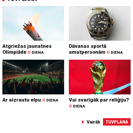
Atgriežas jaunatnes
Dāvanas sportā
Olimpiāde
amatpersonām
©
DIENA
©
DIENA
Ar aizrautu elpu
Vai svarīgāk par reliģiju?
©
DIENA
©
DIENA
Vairāk
TUVPLĀNĀ