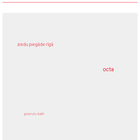
ziedu piegāde rīgā
meliorācijas darbi
octa
dziļurbums
kravu apdrošināšana
granulu katli
siltumsūknis