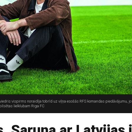
iedris vispirms noraidīja tobrīd uz viļņa esošās RFS komandas piedāvājumu, jo 
pilsētas lielklubam Riga FC
. Saruna ar Latvijas 