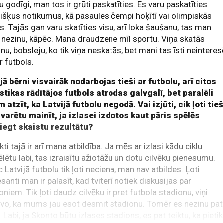
u godīgi, man tos ir grūti paskatīties. Es varu paskatīties
išķus notikumus, kā pasaules čempi hoķītī vai olimpiskās
s. Tajās gan varu skatīties visu, arī loka šaušanu, tas man
, nezinu, kāpēc. Mana draudzene mīl sportu. Viņa skatās
onu, bobsleju, ko tik viņa neskatās, bet mani tas īsti neinteres
r futbols.
jā bērni visvairāk nodarbojas tieši ar futbolu, arī citos
stikas rādītājos futbols atrodas galvgalī, bet paralēli
 atzīt, ka Latvijā futbolu negodā. Vai izjūti, cik ļoti tieš
 varētu mainīt, ja izlasei izdotos kaut pāris spēlēs
iegt skaistu rezultātu?
kti tajā ir arī mana atbildība. Ja mēs ar izlasi kādu ciklu
lētu labi, tas izraisītu ažiotāžu un dotu cilvēku pienesumu.
 Latvijā futbolu tik ļoti neciena, man nav atbildes. Ļoti
esanti man ir palasīt, kad tviterī notiek diskusijas par
oniem. Tik ļoti daudz cilvēku ir pret futbola stadionu, viņi
vo, ka mums jau esot desmit stadionu. Tomēr es nezinu pat
. Labi, ja Skonto būtu izlases stadions, es pat teiktu, ka pietik