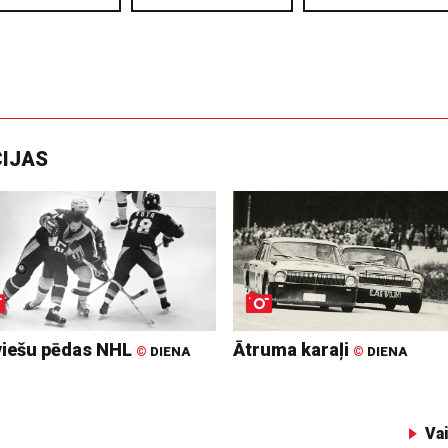
CIJAS
viešu pēdas NHL
Ātruma karaļi
©
DIENA
©
DIENA
Va