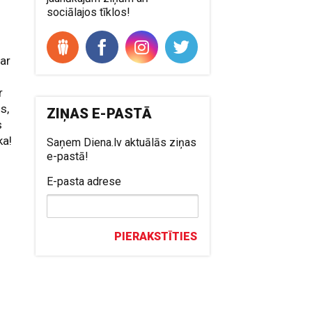
sociālajos tīklos!
 ar
r
s,
ZIŅAS E-PASTĀ
s
ka!
Saņem Diena.lv aktuālās ziņas
e-pastā!
E-pasta adrese
n
PIERAKSTĪTIES