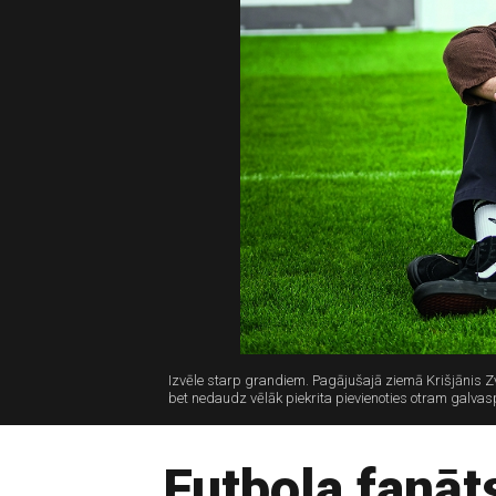
Izvēle starp grandiem. Pagājušajā ziemā Krišjānis Zv
bet nedaudz vēlāk piekrita pievienoties otram galvas
Futbola fanāts