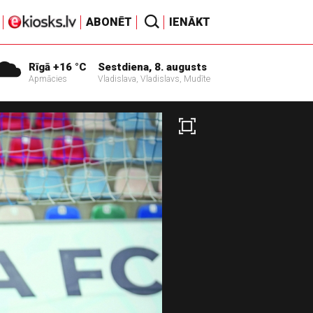
ABONĒT
IENĀKT
Rīgā +16 °C
Sestdiena, 8. augusts
Apmācies
Vladislava, Vladislavs, Mudīte