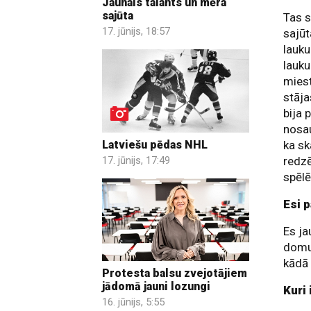
Jaunais talants un mēra
sajūta
Tas s
17. jūnijs, 18:57
sajūt
lauku
lauku
miest
stāja
bija 
nosau
Latviešu pēdas NHL
ka sk
17. jūnijs, 17:49
redzē
spēlē
Esi p
Es ja
domu,
kādā 
Protesta balsu zvejotājiem
jādomā jauni lozungi
Kuri 
16. jūnijs, 5:55