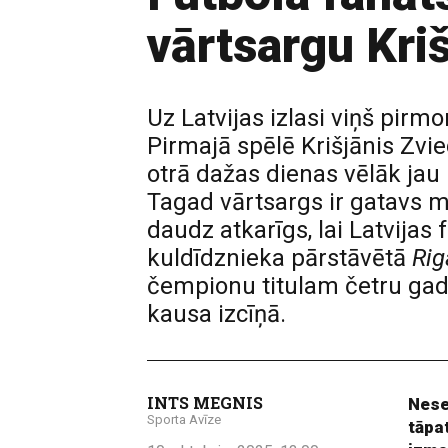
vārtsargu Kriš
Uz Latvijas izlasi viņš pirmo
Pirmajā spēlē Krišjānis Zvie
otrā dažas dienas vēlāk jau 
Tagad vārtsargs ir gatavs m
daudz atkarīgs, lai Latvijas
kuldīdznieka pārstāvētā
Rig
čempionu titulam četru gadu 
kausa izcīņā.
INTS MEGNIS
Nesen
Sporta Avīze
tāpat