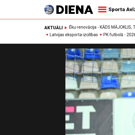
Sporta Av
Ēku renovācija - KĀDS MĀJOKLIS
AKTUĀLI
Latvijas eksporta izcilības
PK futbolā - 202