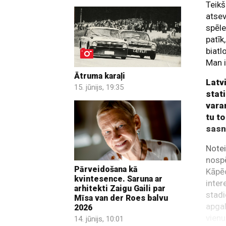
Teikš
atsev
spēle
patīk
biatl
Man i
Ātruma karaļi
Latvi
15. jūnijs, 19:35
stati
varam
tu to
sasn
Notei
nospē
Pārveidošana kā
Kāpēc
kvintesence. Saruna ar
inter
arhitekti Zaigu Gaili par
stadi
Mīsa van der Roes balvu
apgal
2026
vienu
14. jūnijs, 10:01