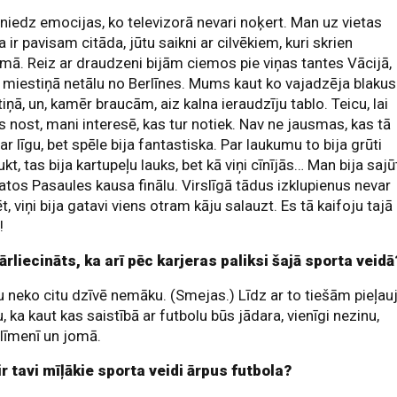
niedz emocijas, ko televizorā nevari noķert. Man uz vietas
a ir pavisam citāda, jūtu saikni ar cilvēkiem, kuri skrien
mā. Reiz ar draudzeni bijām ciemos pie viņas tantes Vācijā,
 miestiņā netālu no Berlīnes. Mums kaut ko vajadzēja blakus
iņā, un, kamēr braucām, aiz kalna ieraudzīju tablo. Teicu, lai
s nost, mani interesē, kas tur notiek. Nav ne jausmas, kas tā
par līgu, bet spēle bija fantastiska. Par laukumu to bija grūti
kt, tas bija kartupeļu lauks, bet kā viņi cīnījās… Man bija sajū
atos Pasaules kausa finālu. Virslīgā tādus izklupienus nevar
t, viņi bija gatavi viens otram kāju salauzt. Es tā kaifoju tajā
!
ārliecināts, ka arī pēc karjeras paliksi šajā sporta veidā
u neko citu dzīvē nemāku. (Smejas.) Līdz ar to tiešām pieļau
 ka kaut kas saistībā ar futbolu būs jādara, vienīgi nezinu,
līmenī un jomā.
ir tavi mīļākie sporta veidi ārpus futbola?