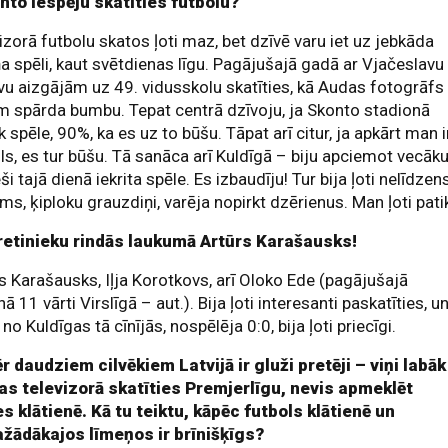
nto iespēju skatīties futbolu?
izorā futbolu skatos ļoti maz, bet dzīvē varu iet uz jebkāda
a spēli, kaut svētdienas līgu. Pagājušajā gadā ar Vjačeslavu
vu aizgājām uz 49. vidusskolu skatīties, kā Audas fotogrāfs
m spārda bumbu. Tepat centrā dzīvoju, ja Skonto stadionā
k spēle, 90%, ka es uz to būšu. Tāpat arī citur, ja apkārt man i
ls, es tur būšu. Tā sanāca arī Kuldīgā – biju apciemot vecāku
eši tajā dienā iekrita spēle. Es izbaudīju! Tur bija ļoti nelīdzen
ms, ķiploku grauzdiņi, varēja nopirkt dzērienus. Man ļoti pati
retinieku rindās laukumā Artūrs Karašausks!
s Karašausks, Iļja Korotkovs, arī Oloko Ede (pagājušajā
ā 11 vārti Virslīgā – aut.). Bija ļoti interesanti paskatīties, u
 no Kuldīgas tā cīnījās, nospēlēja 0:0, bija ļoti priecīgi.
 daudziem cilvēkiem Latvijā ir gluži pretēji – viņi labāk
las televizorā skatīties Premjerlīgu, nevis apmeklēt
s klātienē. Kā tu teiktu, kāpēc futbols klātienē un
ažādākajos līmeņos ir brīnišķīgs?