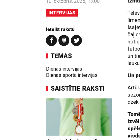
izma
10. oktobris, 2025, 13:00
Telev
INTERVIJAS
līmeņ
Isaje
Ieteikt rakstu
čaļie
notie
futbo
TĒMAS
un ti
lauku
Dienas intervijas
Dienas sporta intervijas
Un p
Artūr
SAISTĪTIE RAKSTI
sezon
džeki
Tomēr
izvē
spēle
visd