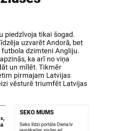
u piedzīvoja tikai šogad.
līdzēja uzvarēt Andorā, bet
 futbola dzimteni Angliju.
pzinās, ka arī no viņa
dāt un mīlēt. Tikmēr
tim pirmajam Latvijas
izi vēsturē triumfēt Latvijas
SEKO MUMS
is,
Seko līdzi portāla Diena.lv
nā
jaunākajām ziņām arī