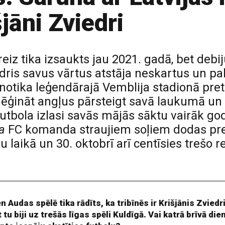
jāni Zviedri
reiz tika izsaukts jau 2021. gadā, bet debij
dris savus vārtus atstāja neskartus un pa
notika leģendārajā Vemblija stadionā pret
ēģināt angļus pārsteigt savā laukumā un a
 futbola izlasi savās mājās sāktu vairāk go
a
FC komanda straujiem soļiem dodas pre
laikā un 30. oktobrī arī centīsies trešo re
 Audas spēlē tika rādīts, ka tribīnēs ir Krišjānis Zviedr
 tu biji uz trešās līgas spēli Kuldīgā. Vai katrā brīvā die