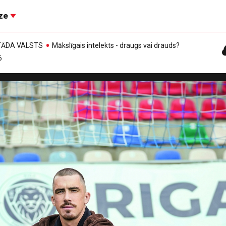
īze
, TĀDA VALSTS
Mākslīgais intelekts - draugs vai drauds?
6