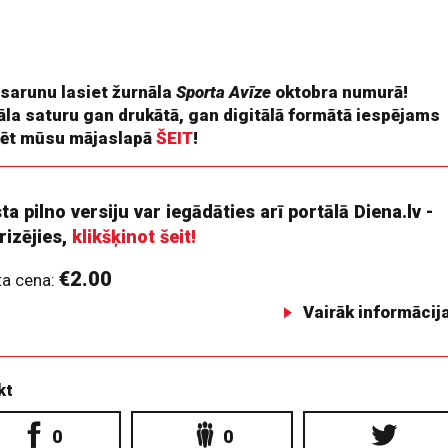
, ja varētu uzbūvēt gala tribīni. Tomēr šis stadions nav
ācijas īpašums, viņi tajā netaisās ieguldīties, un tas ir tikai
li.
 sarunu lasiet žurnāla
Sporta Avīze
oktobra numurā!
āla saturu gan drukātā, gan digitālā formātā iespējams
ēt mūsu mājaslapā
ŠEIT
!
ta pilno versiju var iegādāties arī portālā Diena.lv -
rizējies,
klikšķinot šeit!
€2.00
ta cena:
Vairāk informācij
kt
0
0