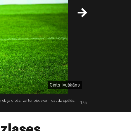
Gints Ivuškāns
nebija drošs, vai tur pietiekami daudz spēlēs,
1/5
izlases