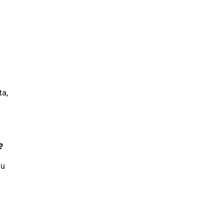
ta,
?
ju