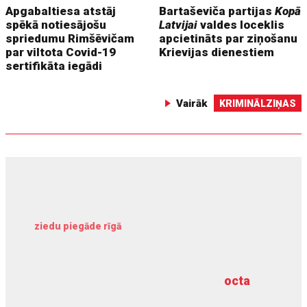
Apgabaltiesa atstāj
Bartaševiča partijas
Kopā
spēkā notiesājošu
Latvijai
valdes loceklis
spriedumu Rimšēvičam
apcietināts par ziņošanu
par viltota Covid-19
Krievijas dienestiem
sertifikāta iegādi
Vairāk
KRIMINĀLZIŅAS
ziedu piegāde rīgā
meliorācijas darbi
octa
dziļurbums