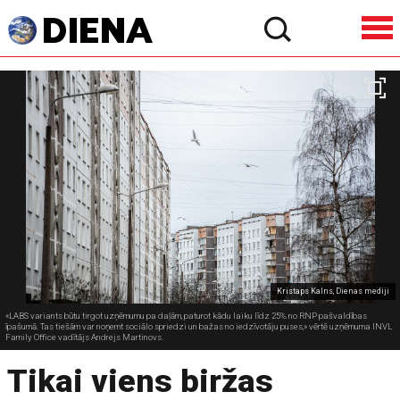
Kristaps Kalns, Dienas mediji
«LABS variants būtu tirgot uzņēmumu pa daļām, paturot kādu laiku līdz 25% no RNP pašvaldības
īpašumā. Tas tiešām var noņemt sociālo spriedzi un bažas no iedzīvotāju puses,» vērtē uzņēmuma INVL
Family Office vadītājs Andrejs Martinovs.
Tikai viens biržas