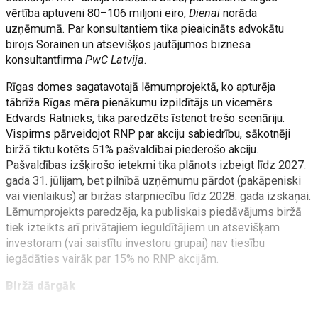
vērtība aptuveni 80–106 miljoni eiro,
Dienai
norāda
uzņēmumā. Par konsultantiem tika pieaicināts advokātu
birojs Sorainen un atsevišķos jautājumos biznesa
konsultantfirma
PwC Latvija
.
Rīgas domes sagatavotajā lēmumprojektā, ko apturēja
tābrīža Rīgas mēra pienākumu izpildītājs un vicemērs
Edvards Ratnieks, tika paredzēts īstenot trešo scenāriju.
Vispirms pārveidojot RNP par akciju sabiedrību, sākotnēji
biržā tiktu kotēts 51% pašvaldībai piederošo akciju.
Pašvaldības izšķirošo ietekmi tika plānots izbeigt līdz 2027.
gada 31. jūlijam, bet pilnībā uzņēmumu pārdot (pakāpeniski
vai vienlaikus) ar biržas starpniecību līdz 2028. gada izskaņai.
Lēmumprojekts paredzēja, ka publiskais piedāvājums biržā
tiek izteikts arī privātajiem ieguldītājiem un atsevišķam
investoram (vai saistītu investoru grupai) nav tiesību
iegādāties vairāk par 15% no RNP akcijām.
Biržā dārgāk
Katram no RNP pārdošanas scenārijiem ir savi plusi un