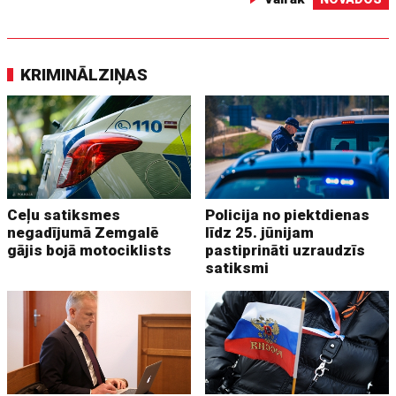
KRIMINĀLZIŅAS
Ceļu satiksmes
Policija no piektdienas
negadījumā Zemgalē
līdz 25. jūnijam
gājis bojā motociklists
pastiprināti uzraudzīs
satiksmi