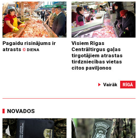
Pagaidu risinājums ir
Visiem Rīgas
atrasts
Centrāltirgus gaļas
©
DIENA
tirgotājiem atrastas
tirdzniecības vietas
citos paviljonos
Vairāk
RĪGĀ
NOVADOS