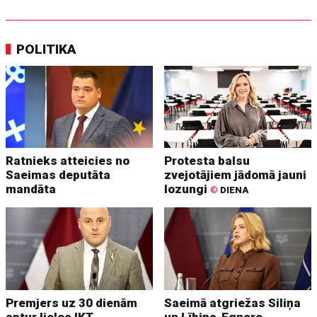
POLITIKA
Ratnieks atteicies no
Protesta balsu
Saeimas deputāta
zvejotājiem jādomā jauni
mandāta
lozungi
©
DIENA
Premjers uz 30 dienām
Saeimā atgriežas Siliņa