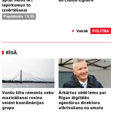
aptur lielos IKT
un Lībiņa-Egnere
iepirkumus to
izvērtēšanai
Papildināts 13:35
Vairāk
POLITIKA
RĪGĀ
Vanšu tilta remonta seku
Ārkārtas sēdē lems par
mazināšanai rosina
Rīgas digitālās
veidot koordinācijas
aģentūras direktora
grupu
atbrīvošanu no amata