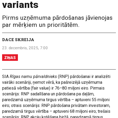
variants
Pirms uzņēmuma pārdošanas jāvienojas
par mērķiem un prioritātēm.
DACE SKREIJA
23. decembris, 2025, 7:00
ZIŅAS
SIA
Rīgas namu pārvaldnieks
(RNP) pārdošanai ir analizēti
vairāki scenāriji, ņemot vērā, ka pašreizējā uzņēmuma
patiesā vērtība (fair value) ir 76–80 miljoni eiro. Pirmais
scenārijs: RNP sadalīšana un pārdošana pa daļām,
paredzamā uzņēmuma tirgus vērtība – aptuveni 55 miljoni
eiro; otrais scenārijs: RNP pārdošana privātam investoram,
paredzamā tirgus vērtība – aptuveni 68 miljoni eiro; trešais
scenārijs: RNP akciju kotēšana biržā, paredzamā tirgus