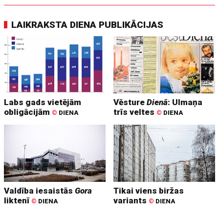
LAIKRAKSTA DIENA PUBLIKĀCIJAS
Labs gads vietējām
Vēsture
Dienā
: Ulmaņa
obligācijām
trīs veltes
©
DIENA
©
DIENA
Valdība iesaistās
Gora
Tikai viens biržas
liktenī
variants
©
DIENA
©
DIENA