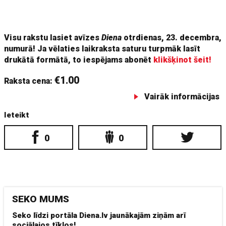
mīnusi. Bankas
Luminor
Finanšu tirgus departamenta vadītāja
Ginta Belēviča ieskatā scenārijam ar uzņēmuma
Visu rakstu lasiet avīzes
Diena
otrdienas, 23. decembra,
numurā! Ja vēlaties laikraksta saturu turpmāk lasīt
drukātā formātā, to iespējams abonēt
klikšķinot šeit!
€1.00
Raksta cena:
Vairāk informācijas
Ieteikt
0
0
SEKO MUMS
Seko līdzi portāla Diena.lv jaunākajām ziņām arī
sociālajos tīklos!