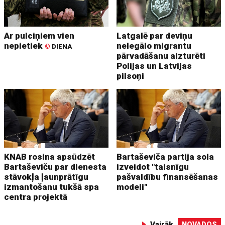
Ar pulciņiem vien
Latgalē par deviņu
nepietiek
nelegālo migrantu
©
DIENA
pārvadāšanu aizturēti
Polijas un Latvijas
pilsoņi
KNAB rosina apsūdzēt
Bartaševiča partija sola
Bartaševiču par dienesta
izveidot "taisnīgu
stāvokļa ļaunprātīgu
pašvaldību finansēšanas
izmantošanu tukšā spa
modeli"
centra projektā
Vairāk
NOVADOS