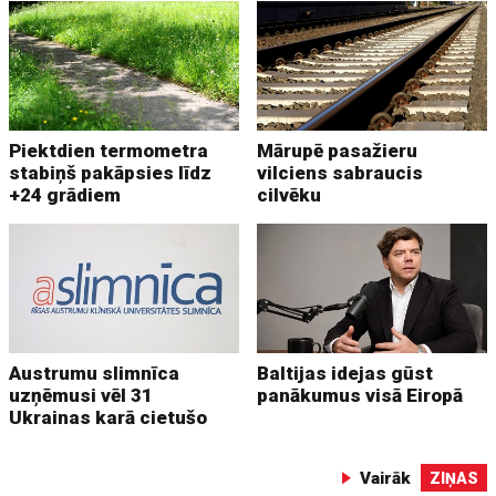
Piektdien termometra
Mārupē pasažieru
stabiņš pakāpsies līdz
vilciens sabraucis
+24 grādiem
cilvēku
Austrumu slimnīca
Baltijas idejas gūst
uzņēmusi vēl 31
panākumus visā Eiropā
Ukrainas karā cietušo
Vairāk
ZIŅAS