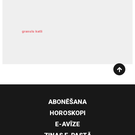
kravu apdrošināšana
granulu katli
siltumsūknis
ABONĒŠANA
HOROSKOPI
E-AVĪZE