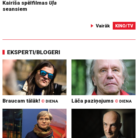
Kairiša spēlfilmas
Uļa
seansiem
Vairāk
KINO/TV
EKSPERTI/BLOGERI
Braucam tālāk!
Lāča paziņojums
©
DIENA
©
DIENA