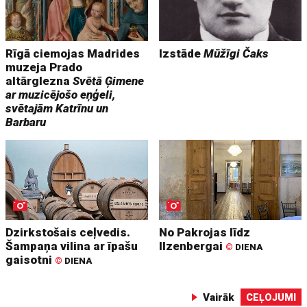
Rīgā ciemojas Madrides
Izstāde
Mūžīgi Čaks
muzeja Prado
altārglezna
Svētā Ģimene
ar muzicējošo eņģeli,
svētajām Katrīnu un
Barbaru
Dzirkstošais ceļvedis.
No Pakrojas līdz
Šampaņa vilina ar īpašu
Ilzenbergai
©
DIENA
gaisotni
©
DIENA
Vairāk
CEĻOJUMI