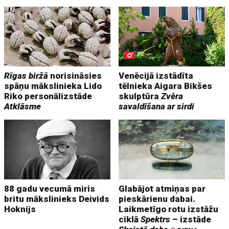
Rīgas biržā
norisināsies
Venēcijā izstādīta
spāņu mākslinieka Lido
tēlnieka Aigara Bikšes
Riko personālizstāde
skulptūra
Zvēra
Atklāsme
savaldīšana ar sirdi
88 gadu vecumā miris
Glabājot atmiņas par
britu mākslinieks Deivids
pieskārienu dabai.
Hoknijs
Laikmetīgo rotu izstāžu
ciklā
Spektrs
– izstāde