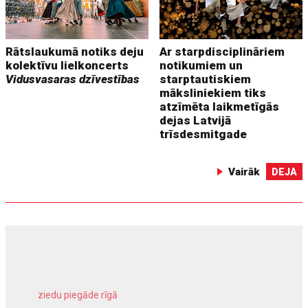
Rātslaukumā notiks deju
Ar starpdisciplināriem
kolektīvu lielkoncerts
notikumiem un
Vidusvasaras dzīvestības
starptautiskiem
māksliniekiem tiks
atzīmēta laikmetīgās
dejas Latvijā
trīsdesmitgade
Vairāk
DEJA
ziedu piegāde rīgā
meliorācijas darbi