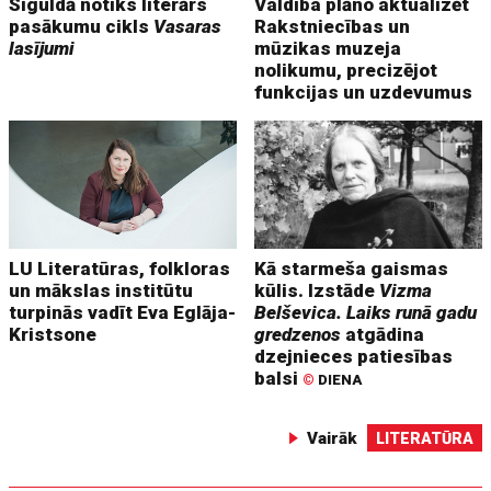
Siguldā notiks literārs
Valdība plāno aktualizēt
pasākumu cikls
Vasaras
Rakstniecības un
lasījumi
mūzikas muzeja
nolikumu, precizējot
funkcijas un uzdevumus
LU Literatūras, folkloras
Kā starmeša gaismas
un mākslas institūtu
kūlis. Izstāde
Vizma
turpinās vadīt Eva Eglāja-
Belševica. Laiks runā gadu
Kristsone
gredzenos
atgādina
dzejnieces patiesības
balsi
©
DIENA
Vairāk
LITERATŪRA