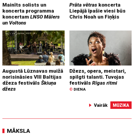
Mainīts solists un
Prāta vētras
koncerta
koncerta programma
Liepājā īpašie viesi būs
koncertam
LNSO Mālers
Chris Noah un Fiņķis
un Voltons
Augustā Lūznavas muižā
Džezs, opera, meistari,
norisināsies VIII Baltijas
spilgti talanti. Tuvojas
džeza festivāls
Škiuņa
festivāls
Rīgas ritmi
džezs
©
DIENA
Vairāk
MŪZIKA
MĀKSLA