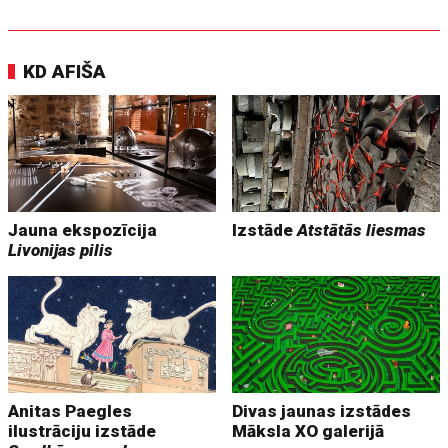
KD AFIŠA
Jauna ekspozīcija
Izstāde
Atstātās liesmas
Livonijas pilis
Anitas Paegles
Divas jaunas izstādes
ilustrāciju izstāde
Māksla XO galerijā