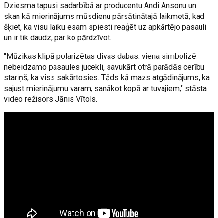
Dziesma tapusi sadarbībā ar producentu Andi Ansonu un
skan kā mierinājums mūsdienu pārsātinātajā laikmetā, kad
šķiet, ka visu laiku esam spiesti reaģēt uz apkārtējo pasauli
un ir tik daudz, par ko pārdzīvot.
"Mūzikas klipā polarizētas divas dabas: viena simbolizē
nebeidzamo pasaules jucekli, savukārt otrā parādās cerību
stariņš, ka viss sakārtosies. Tāds kā mazs atgādinājums, ka
sajust mierinājumu varam, sanākot kopā ar tuvajiem," stāsta
video režisors Jānis Vītols.