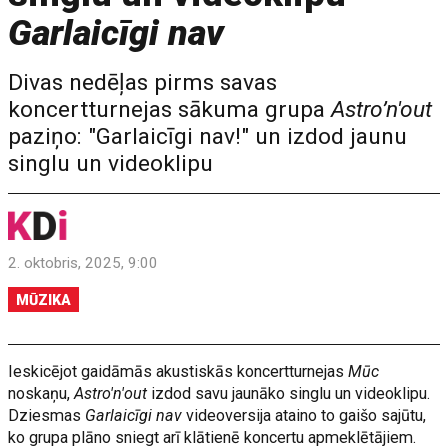
Garlaicīgi nav
Divas nedēļas pirms savas
koncertturnejas sākuma grupa
Astro’n'out
paziņo: "Garlaicīgi nav!" un izdod jaunu
singlu un videoklipu
2. oktobris, 2025, 9:00
MŪZIKA
Ieskicējot gaidāmās akustiskās koncertturnejas
Mūc
noskaņu,
Astro'n'out
izdod savu jaunāko singlu un videoklipu.
Dziesmas
Garlaicīgi nav
videoversija ataino to gaišo sajūtu,
ko grupa plāno sniegt arī klātienē koncertu apmeklētājiem.