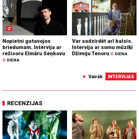
Nopietni gatavojos
Var sadzirdēt arī balsis.
briedumam. Intervija ar
Intervija ar somu mūziķi
režisoru Elmāru Seņkovu
Džimiju Tenoru
©
DIENA
©
DIENA
Vairāk
INTERVIJAS
RECENZIJAS