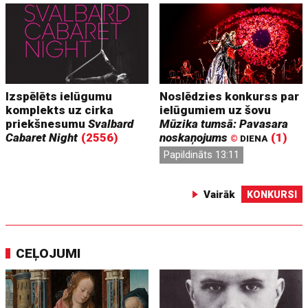
Izspēlēts ielūgumu
Noslēdzies konkurss par
komplekts uz cirka
ielūgumiem uz šovu
priekšnesumu
Svalbard
Mūzika tumsā: Pavasara
Cabaret Night
(2556)
noskaņojums
(1)
©
DIENA
Papildināts 13:11
Vairāk
KONKURSI
CEĻOJUMI