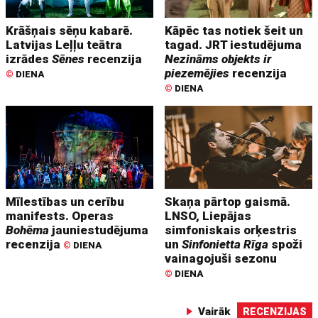
Krāšņais sēņu kabarē.
Kāpēc tas notiek šeit un
Latvijas Leļļu teātra
tagad. JRT iestudējuma
izrādes
Sēnes
recenzija
Nezināms objekts ir
piezemējies
recenzija
©
DIENA
©
DIENA
Mīlestības un cerību
Skaņa pārtop gaismā.
manifests. Operas
LNSO, Liepājas
Bohēma
jauniestudējuma
simfoniskais orķestris
recenzija
un
Sinfonietta Rīga
spoži
©
DIENA
vainagojuši sezonu
©
DIENA
Vairāk
RECENZIJAS