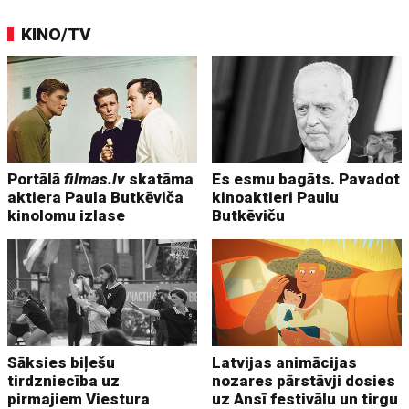
KINO/TV
Portālā
filmas.lv
skatāma
Es esmu bagāts. Pavadot
aktiera Paula Butkēviča
kinoaktieri Paulu
kinolomu izlase
Butkēviču
Sāksies biļešu
Latvijas animācijas
tirdzniecība uz
nozares pārstāvji dosies
pirmajiem Viestura
uz Ansī festivālu un tirgu