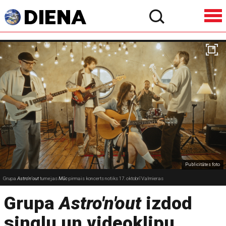
Publicitātes foto
Grupa
Astro'n'out
turnejas
Mūc
pirmais koncerts notiks 17. oktobrī Valmieras
Grupa
Astro'n'out
izdod
singlu un videoklipu