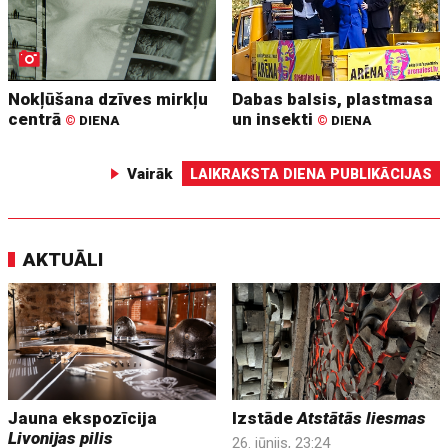
Nokļūšana dzīves mirkļu
Dabas balsis, plastmasa
centrā
un insekti
©
DIENA
©
DIENA
Vairāk
LAIKRAKSTA DIENA PUBLIKĀCIJAS
AKTUĀLI
Jauna ekspozīcija
Izstāde
Atstātās liesmas
Livonijas pilis
26. jūnijs, 23:24