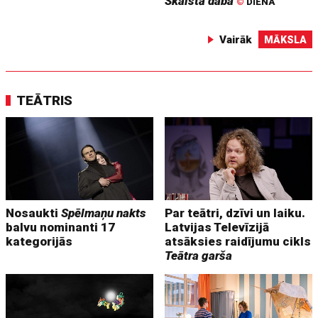
Skaistā daba
©
DIENA
Vairāk
MĀKSLA
TEĀTRIS
Nosaukti
Spēlmaņu nakts
Par teātri, dzīvi un laiku.
balvu nominanti 17
Latvijas Televīzijā
kategorijās
atsāksies raidījumu cikls
Teātra garša