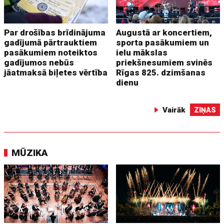
Par drošības brīdinājuma
Augustā ar koncertiem,
gadījumā pārtrauktiem
sporta pasākumiem un
pasākumiem noteiktos
ielu mākslas
gadījumos nebūs
priekšnesumiem svinēs
jāatmaksā biļetes vērtība
Rīgas 825. dzimšanas
dienu
Vairāk
ZIŅAS
MŪZIKA