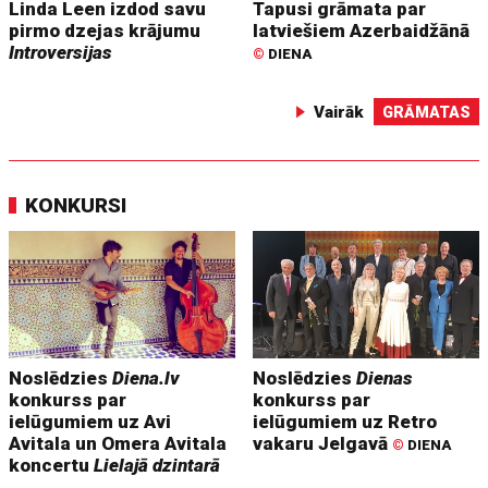
Linda Leen izdod savu
Tapusi grāmata par
pirmo dzejas krājumu
latviešiem Azerbaidžānā
Introversijas
©
DIENA
Vairāk
GRĀMATAS
KONKURSI
Noslēdzies
Diena.lv
Noslēdzies
Dienas
konkurss par
konkurss par
ielūgumiem uz Avi
ielūgumiem uz Retro
Avitala un Omera Avitala
vakaru Jelgavā
©
DIENA
koncertu
Lielajā dzintarā