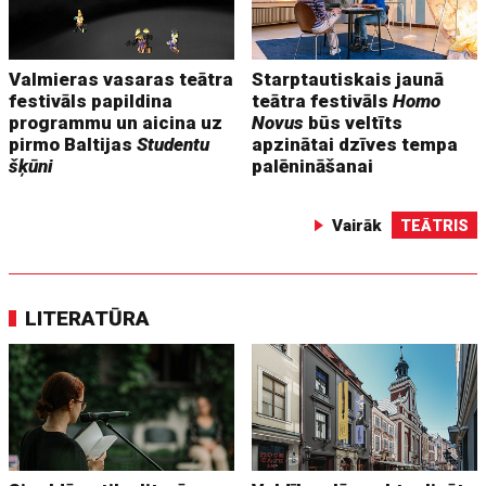
Valmieras vasaras teātra
Starptautiskais jaunā
festivāls papildina
teātra festivāls
Homo
programmu un aicina uz
Novus
būs veltīts
pirmo Baltijas
Studentu
apzinātai dzīves tempa
šķūni
palēnināšanai
Vairāk
TEĀTRIS
LITERATŪRA