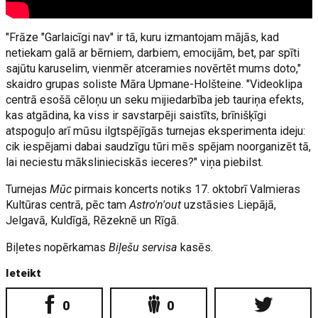
"Frāze "Garlaicīgi nav" ir tā, kuru izmantojam mājās, kad
netiekam galā ar bērniem, darbiem, emocijām, bet, par spīti
sajūtu karuselim, vienmēr atceramies novērtēt mums doto,"
skaidro grupas soliste Māra Upmane-Holšteine. "Videoklipa
centrā esošā cēloņu un seku mijiedarbība jeb tauriņa efekts,
kas atgādina, ka viss ir savstarpēji saistīts, brīnišķīgi
atspoguļo arī mūsu ilgtspējīgās turnejas eksperimenta ideju:
cik iespējami dabai saudzīgu tūri mēs spējam noorganizēt tā,
lai neciestu mākslinieciskās ieceres?" viņa piebilst.
Turnejas
Mūc
pirmais koncerts notiks 17. oktobrī Valmieras
Kultūras centrā, pēc tam
Astro'n'out
uzstāsies Liepājā,
Jelgavā, Kuldīgā, Rēzeknē un Rīgā.
Biļetes nopērkamas
Biļešu servisa
kasēs.
Ieteikt
0
0