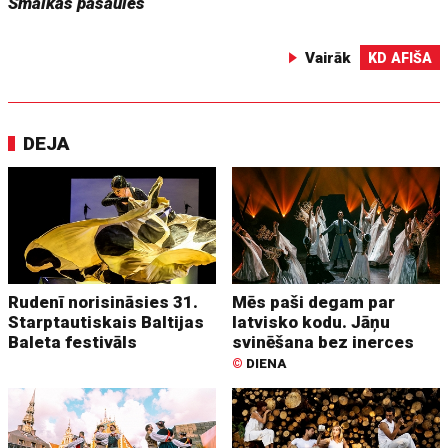
Smalkās pasaules
Vairāk
KD AFIŠA
DEJA
Rudenī norisināsies 31.
Mēs paši degam par
Starptautiskais Baltijas
latvisko kodu. Jāņu
Baleta festivāls
svinēšana bez inerces
©
DIENA