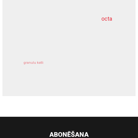
octa
dziļurbums
kravu apdrošināšana
granulu katli
siltumsūknis
ABONĒŠANA