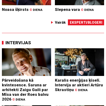
Noasa šķirsts
Slepena vara
©
DIENA
©
DIENA
Vairāk
EKSPERTI/BLOGERI
INTERVIJAS
Pārveidošana kā
Karalis enerģijas ķīselī.
kvintesence. Saruna ar
Intervija ar aktieri Artūru
arhitekti Zaigu Gaili par
Skrastiņu
©
DIENA
Mīsa van der Roes balvu
2026
©
DIENA