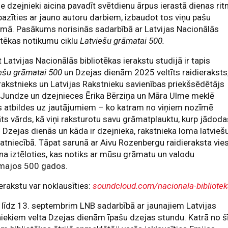
e dzejnieki aicina pavadīt svētdienu ārpus ierastā dienas ri
pazīties ar jauno autoru darbiem, izbaudot tos viņu pašu
umā. Pasākums norisinās sadarbībā ar Latvijas Nacionālās
otēkas notikumu ciklu
Latviešu grāmatai 500.
 Latvijas Nacionālās bibliotēkas ierakstu studijā ir tapis
ešu grāmatai 500
un Dzejas dienām 2025 veltīts raidieraksts
rakstnieks un Latvijas Rakstnieku savienības priekšsēdētājs
 Jundze un dzejnieces Ērika Bērziņa un Māra Ulme meklē
 atbildes uz jautājumiem – ko katram no viņiem nozīmē
ts vārds, kā viņi raksturotu savu grāmatplauktu, kurp jādoda
 Dzejas dienās un kāda ir dzejnieka, rakstnieka loma latvieš
tniecībā. Tāpat sarunā ar Aivu Rozenbergu raidieraksta vies
a iztēloties, kas notiks ar mūsu grāmatu un valodu
majos 500 gados.
erakstu var noklausīties:
soundcloud.com/nacionala-bibliote
 līdz 13. septembrim LNB sadarbībā ar jaunajiem Latvijas
iekiem velta Dzejas dienām īpašu dzejas stundu. Katrā no 