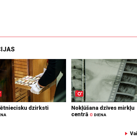
CIJAS
ētniecisku dzirksti
Nokļūšana dzīves mirkļu
centrā
ENA
©
DIENA
Va