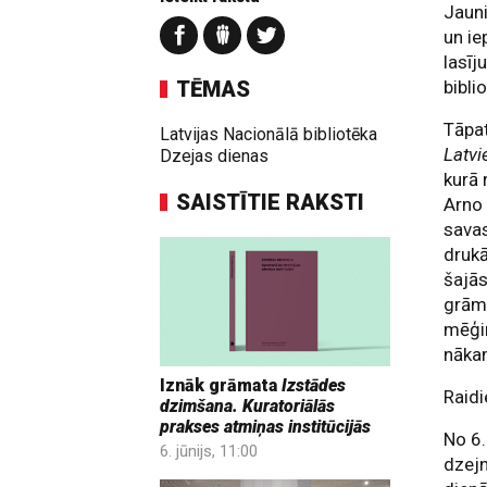
Jauni
un ie
lasīj
TĒMAS
bibli
Tāpat
Latvijas Nacionālā bibliotēka
Latvi
Dzejas dienas
kurā 
SAISTĪTIE RAKSTI
Arno
savas
drukā
šajās
grāma
mēģin
nāka
Iznāk grāmata
Izstādes
Raidi
dzimšana. Kuratoriālās
prakses atmiņas institūcijās
No 6.
6. jūnijs, 11:00
dzejn