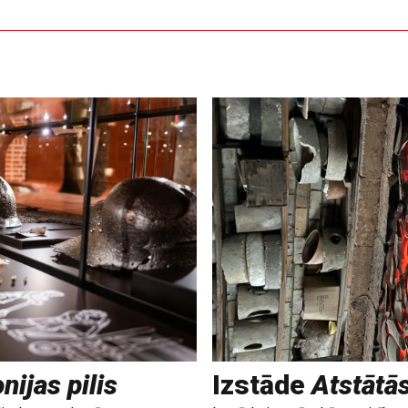
nijas pilis
Izstāde
Atstātā