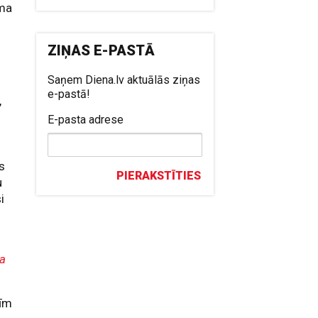
tma
ZIŅAS E-PASTĀ
Saņem Diena.lv aktuālās ziņas
e-pastā!
,
E-pasta adrese
s
PIERAKSTĪTIES
u
i
ka
šīm