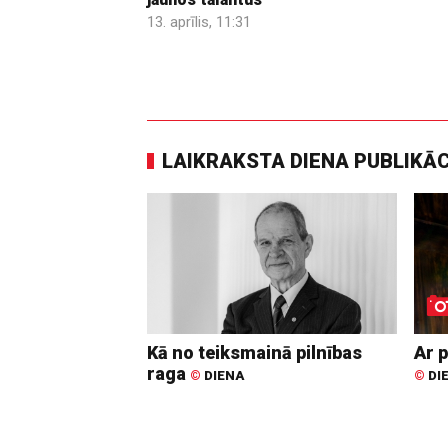
13. aprīlis, 11:31
LAIKRAKSTA DIENA PUBLIKĀ
Kā no teiksmainā pilnības
Ar p
raga
©
DIENA
©
DI