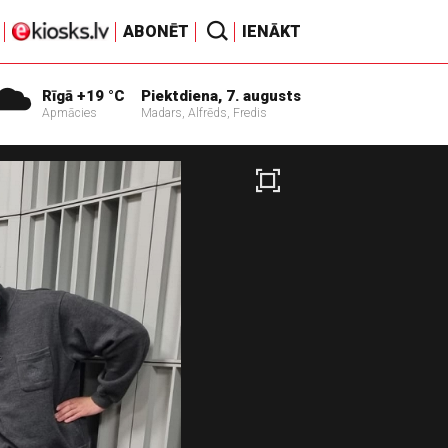
ABONĒT
IENĀKT
Rīgā +19 °C
Piektdiena, 7. augusts
Apmācies
Madars, Alfrēds, Fredis