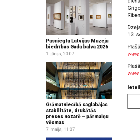
dienā
Grigo
Rīben
Dzeja
13. s
Pasniegta Latvijas Muzeju
Plašā
biedrības Gada balva 2026
www.
1. jūnijs, 20:07
Plašā
www.
Ietei
Grāmatniecībā saglabājas
stabilitāte, drukātās
preses nozarē – pārmaiņu
vēsmas
7. maijs, 11:07