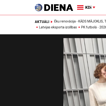
KDi
Ēku renovācija - KĀDS MĀJOKLIS
AKTUĀLI
Latvijas eksporta izcilības
PK futbolā - 202