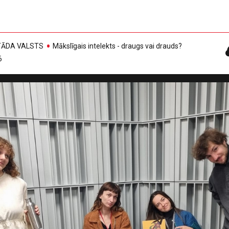
, TĀDA VALSTS
Mākslīgais intelekts - draugs vai drauds?
6