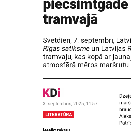
piecsimtgadē 
tramvajā
Svētdien, 7. septembrī, Lat
Rīgas satiksme
un Latvijas R
tramvaju, kas kopā ar jauna
atmosfērā mēros maršrutu 
Dzeja
maršr
3. septembris, 2025, 11:57
brauc
LITERATŪRA
Aleks
Patrī
Ieteikt rakstu