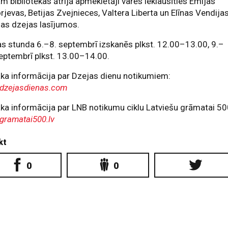
m bibliotēkas ātrijā apmeklētāji varēs ieklausīties Emijas
rjevas, Betijas Zvejnieces, Valtera Liberta un Elīnas Vendija
as dzejas lasījumos.
s stunda 6.–8. septembrī izskanēs plkst. 12.00–13.00, 9.–
eptembrī plkst. 13.00–14.00.
ka informācija par Dzejas dienu notikumiem:
dzejasdienas.com
ka informācija par LNB notikumu ciklu Latviešu grāmatai 50
gramatai500.lv
kt
0
0