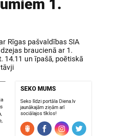
ījumiem 1.
 ar Rīgas pašvaldības SIA
 dzejas braucienā ar 1.
. 14.11 un īpašā, poētiskā
āvji
SEKO MUMS
ja
Seko līdzi portāla Diena.lv
as
jaunākajām ziņām arī
,
sociālajos tīklos!
e,