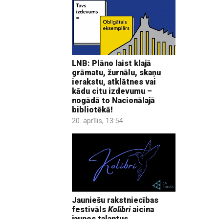
LNB: Plāno laist klajā
grāmatu, žurnālu, skaņu
ierakstu, atklātnes vai
kādu citu izdevumu –
nogādā to Nacionālajā
bibliotēkā!
20. aprīlis, 13:54
Jauniešu rakstniecības
festivāls
Kolibri
aicina
jaunos talantus