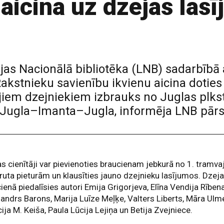
aicina uz dzejas las
vijas Nacionālā bibliotēka (LNB) sadarbībā
akstnieku savienību ikvienu aicina doties
jiem dzejniekiem izbrauks no Juglas plkst
Jugla–Imanta–Jugla, informēja LNB pārst
s cienītāji var pievienoties braucienam jebkurā no 1. tramva
uta pieturām un klausīties jauno dzejnieku lasījumos. Dzej
ienā piedalīsies autori Emija Grigorjeva, Elīna Vendija Rībena
andrs Barons, Marija Luīze Meļķe, Valters Liberts, Māra Ulm
cija M. Keiša, Paula Lūcija Lejiņa un Betija Zvejniece.