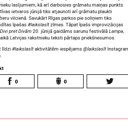
nieku lasījumiem, kā arī darbosies grāmatu maiņas punkts.
atīvas ietvaros jūnijā tiks atjaunoti arī grāmatu plaukti
ieru vilcienā. Savukārt Rīgas parkos pie soliņiem tiks
ādītas īpašas
#laikslasīt
zīmes. Tāpat īpašs improvizācijas
s
Divi pret Divām
20. jūnijā gaidāms sarunu festivālā
Lampa
,
laikā Latvijas rakstnieku teksti pārtaps priekšnesumos.
 līdzi
#laikslasīt
aktivitātēm iespējams
@laikslasīt
Instagra
.
kt
0
0