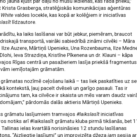
 no jauna kļūst par daļu no mūsu ikdienas, kas rada prieku,”
t Krista Grasberga, stratēģiskās komunikācijas aģentūras
 White
valdes locekle, kas kopā ar kolēģiem ir iniciatīvas
slasīt
līdzautore.
arādītu, ka laiks lasīšanai var būt jebkur, piemēram, braucot
driskajā transportā, vairāki sabiedrībā zināmi cilvēki – Māra
, Ilze Auzere, Mārtiņš Upenieks, Una Rozenbauma, Ilze Medne
 Dlohi, Ieva Strazdiņa, Kristīne Pīkenena un dr. Klauni – kāpa
ajos Rīgas centrā un pasažieriem lasīja priekšā fragmentus
avām iemīļotajām grāmatām.
grāmatas nozīmē ceļošanu laikā – tas liek paskatīties uz se
kā kontekstā, ļauj pacelt dvēseli un garīgo pasauli. Tas ir
cinājums tam, ka cilvēce ir skaista un mēs varam daudz vairā
domājam,” pārdomās dalās aktieris Mārtiņš Upenieks.
ās grāmatu lasījumiem tramvajos
#laikslasīt
iniciatīvas
ros notiks arī #laikslasīt grāmatu kluba pirmā tikšanās, bet 1
ā Tallinas ielas kvartālā norisināsies 12 stundu lasīšanas
ons, “Aizliegtie lasījumi” un improvizēta džeza
jam
sesija ar