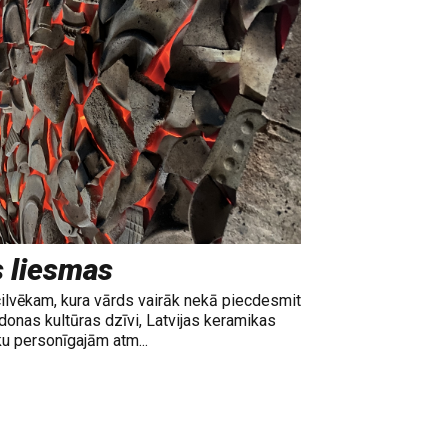
s liesmas
cilvēkam, kura vārds vairāk nekā piecdesmit
adonas kultūras dzīvi, Latvijas keramikas
ku personīgajām atm...