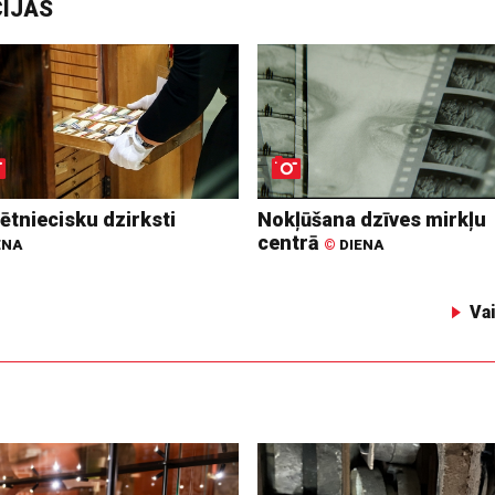
CIJAS
ētniecisku dzirksti
Nokļūšana dzīves mirkļu
centrā
ENA
©
DIENA
Va