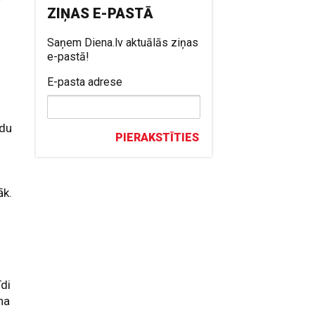
ī
ZIŅAS E-PASTĀ
Saņem Diena.lv aktuālās ziņas
e-pastā!
E-pasta adrese
ādu
PIERAKSTĪTIES
āk.
īdi
na