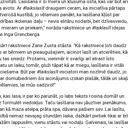
uzivitāti. Lasīšana ir šī miera un klusuma osta, kas var būt ar
a avots. Ar
#laikslasīt
draugiem ceram, ka iniciatīva pārtaps
tverošā kustībā, jo vēlamies panākt, ka lasīšana kļūst par
drības ikdienas daļu – nevis elitāru nodarbi, bet dzīvesveidu,
i mieram un priekam,” norāda rakstniece un
#laiklasīt
idejas
e Inga Grencberga.
ārt rakstniece Zane Zusta stāsta: “Kā rakstniece ļoti daudz
s ar bērniem un pieaugušajiem, aicinot lasīt un atcerēties, k
u tas sniedz. Protams, vienmēr ir svarīgi arī atrast īsto
tu un laiku, tomēr, gluži tāpat kā ar miegu, lasīšana ir vitāli
eciešama. Būt par
#laikslasīt
iniciatori man nozīmē daudz, jo
ar domubiedriem šis aicinājums izskan plašāk, tālāk un skaļ
ēlamies, lai mūs sadzird!”
, kas lasa, ir par ko parunāt, jo labs teksts rosina domāt un
z formulēt viedokļus. Taču lasīšana nav jāuztver pienākums,
an kā maza atelpa, prāta spa, dāvana pašiem sev. Lai lasītu,
sībā nemaz nevajag stundām laika; dažkārt pietiek tikai ar br
ažām lappusēm, vienu stāstu vai nodaļu. Galvenais, lai lasīša