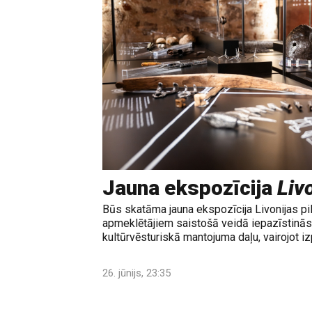
Jauna ekspozīcija
Livo
Būs skatāma jauna ekspozīcija Livonijas pi
apmeklētājiem saistošā veidā iepazīstinās 
kultūrvēsturiskā mantojuma daļu, vairojot izp
26. jūnijs, 23:35