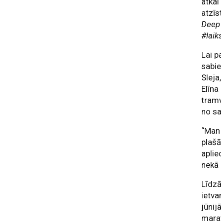
atkal
atzīs
Deep
#laik
Lai p
sabie
Sleja
Elīna
tramv
no s
“Man 
plašā
aplie
nekā 
Līdz
ietva
jūnij
marat