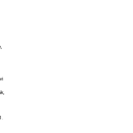
,
vi
k,
1.