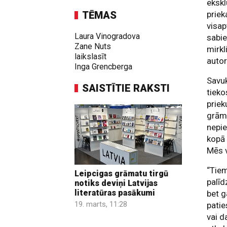
ekskl
TĒMAS
priek
visap
Laura Vinogradova
sabie
Zane Nuts
mirkl
laikslasīt
autor
Inga Grencberga
Savuk
SAISTĪTIE RAKSTI
tieko
priek
grāma
nepi
kopā 
Mēs v
“Tiem
Leipcigas grāmatu tirgū
palīd
notiks deviņi Latvijas
literatūras pasākumi
bet g
19. marts, 11:28
patie
vai d