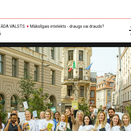
, TĀDA VALSTS
Mākslīgais intelekts - draugs vai drauds?
6