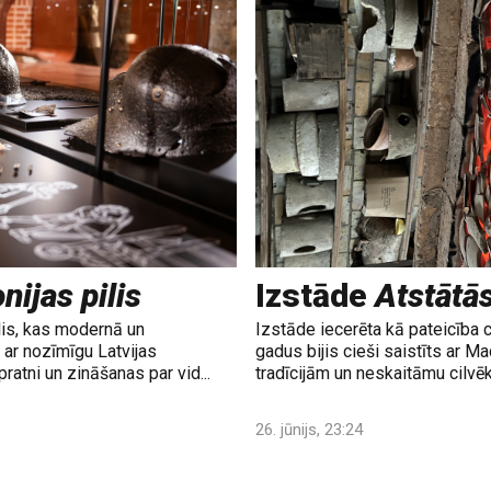
nijas pilis
Izstāde
Atstātā
lis, kas modernā un
Izstāde iecerēta kā pateicība 
ar nozīmīgu Latvijas
gadus bijis cieši saistīts ar M
ratni un zināšanas par vid...
tradīcijām un neskaitāmu cilvē
26. jūnijs, 23:24