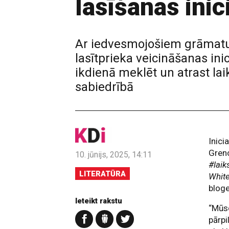
lasīšanas inic
Ar iedvesmojošiem grāmatu 
lasītprieka veicināšanas inic
ikdienā meklēt un atrast lai
sabiedrībā
Inici
Grenc
10. jūnijs, 2025, 14:11
#laik
LITERATŪRA
Whit
bloge
Ieteikt rakstu
“Mūsd
pārpi