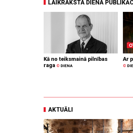
LAIKRAKSTA DIENA PUBLIKĀ
Kā no teiksmainā pilnības
Ar p
raga
©
DIENA
©
DI
AKTUĀLI