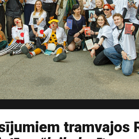
sījumiem tramvajos 