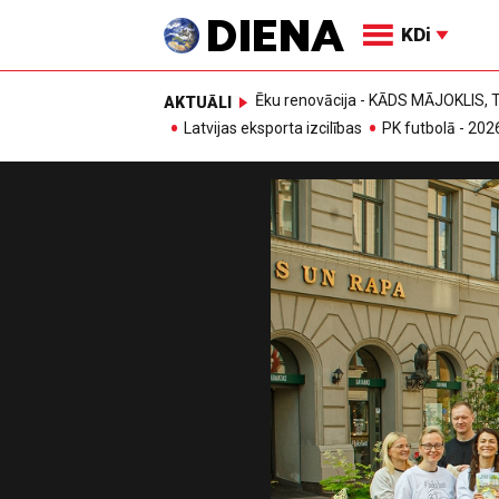
KDi
Ēku renovācija - KĀDS MĀJOKLIS
AKTUĀLI
Latvijas eksporta izcilības
PK futbolā - 202