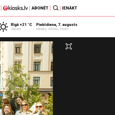
ABONĒT
IENĀKT
Rīgā +21 °C
Piektdiena, 7. augusts
Skaidrs
Madars, Alfrēds, Fredis