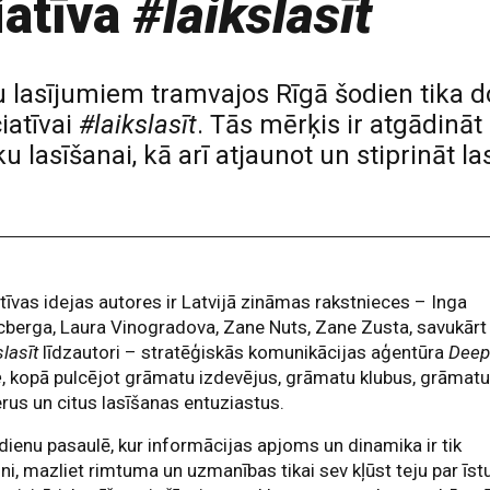
iatīva
#laikslasīt
lasījumiem tramvajos Rīgā šodien tika do
iatīvai
#laikslasīt
. Tās mērķis ir atgādināt
ku lasīšanai, kā arī atjaunot un stiprināt
atīvas idejas autores ir Latvijā zināmas rakstnieces – Inga
berga, Laura Vinogradova, Zane Nuts, Zane Zusta, savukārt
slasīt
līdzautori – stratēģiskās komunikācijas aģentūra
Dee
e
, kopā pulcējot grāmatu izdevējus, grāmatu klubus, grāmat
rus un citus lasīšanas entuziastus.
ienu pasaulē, kur informācijas apjoms un dinamika ir tik
lni, mazliet rimtuma un uzmanības tikai sev kļūst teju par īst