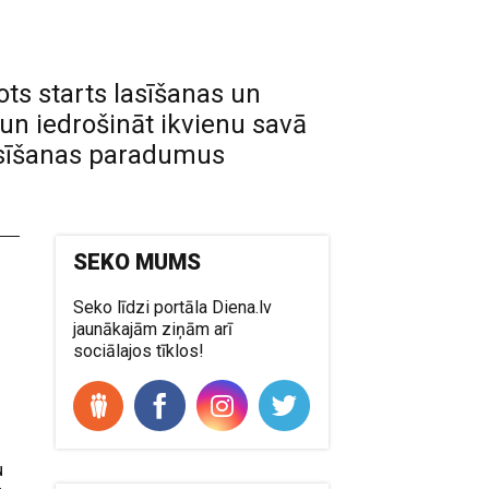
ts starts lasīšanas un
 un iedrošināt ikvienu savā
 lasīšanas paradumus
SEKO MUMS
Seko līdzi portāla Diena.lv
jaunākajām ziņām arī
p
sociālajos tīklos!
u
u