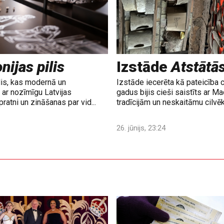
nijas pilis
Izstāde
Atstātā
lis, kas modernā un
Izstāde iecerēta kā pateicība 
ar nozīmīgu Latvijas
gadus bijis cieši saistīts ar M
ratni un zināšanas par vid...
tradīcijām un neskaitāmu cilvē
26. jūnijs, 23:24