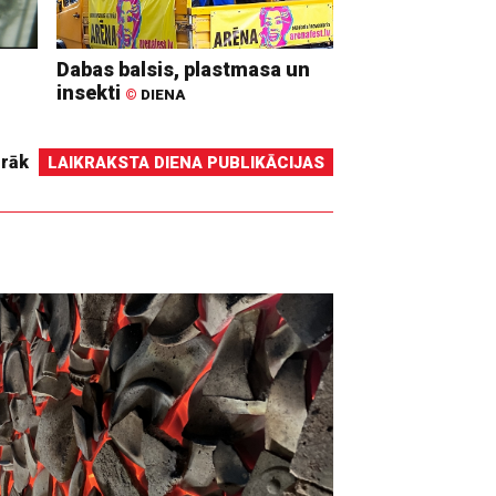
Dabas balsis, plastmasa un
insekti
©
DIENA
irāk
LAIKRAKSTA DIENA PUBLIKĀCIJAS