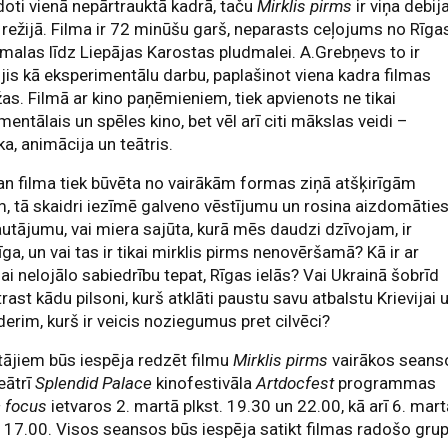
idoti vienā nepārtrauktā kadrā, taču
Mirklis pirms
ir viņa debij
 režijā. Filma ir 72 minūšu garš, neparasts ceļojums no Rīga
malas līdz Liepājas Karostas pludmalei. A.Grebņevs to ir
jis kā eksperimentālu darbu, paplašinot viena kadra filmas
as. Filmā ar kino paņēmieniem, tiek apvienots ne tikai
entālais un spēles kino, bet vēl arī citi mākslas veidi –
a, animācija un teātris.
an filma tiek būvēta no vairākām formas ziņā atšķirīgām
, tā skaidri iezīmē galveno vēstījumu un rosina aizdomātie
autājumu, vai miera sajūta, kurā mēs daudzi dzīvojam, ir
ga, un vai tas ir tikai mirklis pirms nenovēršamā? Kā ir ar
jai nelojālo sabiedrību tepat, Rīgas ielās? Vai Ukrainā šobrīd
trast kādu pilsoni, kurš atklāti paustu savu atbalstu Krievijai 
īderim, kurš ir veicis noziegumus pret cilvēci?
tājiem būs iespēja redzēt filmu
Mirklis pirms
vairākos seans
eātrī
Splendid Palace
kinofestivāla
Artdocfest
programmas
c focus
ietvaros 2. martā plkst. 19.30 un 22.00, kā arī 6. mar
. 17.00. Visos seansos būs iespēja satikt filmas radošo grup