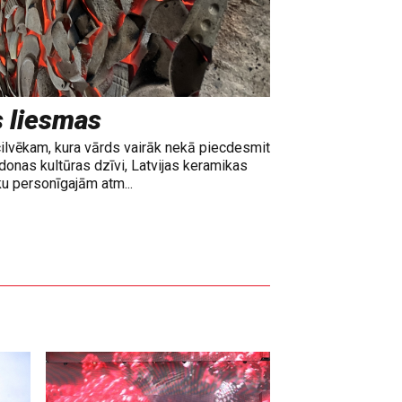
s liesmas
cilvēkam, kura vārds vairāk nekā piecdesmit
adonas kultūras dzīvi, Latvijas keramikas
ku personīgajām atm...