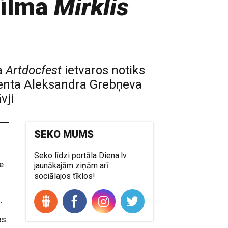
filma
Mirklis
a
Artdocfest
ietvaros notiks
denta Aleksandra Grebņeva
vji
SEKO MUMS
Seko līdzi portāla Diena.lv
se
jaunākajām ziņām arī
sociālajos tīklos!
.
as