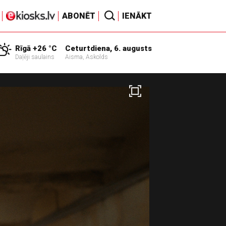
ABONĒT
IENĀKT
Rīgā +26 °C
Ceturtdiena, 6. augusts
Daļēji saulains
Aisma, Askolds