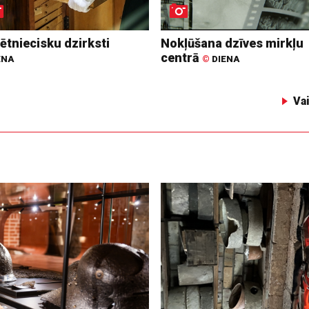
ētniecisku dzirksti
Nokļūšana dzīves mirkļu
centrā
ENA
©
DIENA
Va