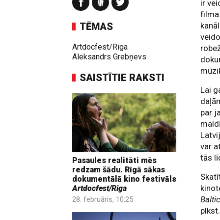
ir ve
filma
TĒMAS
kanāl
veido
Artdocfest/Riga
robež
Aleksandrs Grebņevs
dokum
mūzik
SAISTĪTIE RAKSTI
Lai g
daļām
par j
maldī
Latvi
var a
tās l
Pasaules realitāti mēs
redzam šādu. Rīgā sākas
Skatī
dokumentālā kino festivāls
kinot
Artdocfest/Riga
Balti
28. februāris, 10:25
plkst