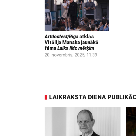
Artdocfest/Riga
atklās
Vitālija Manska jaunākā
filma
Laiks līdz mērķim
20. novembris, 2025, 11:39
LAIKRAKSTA DIENA PUBLIKĀ