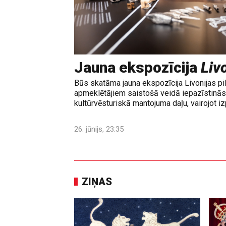
Jauna ekspozīcija
Livo
Būs skatāma jauna ekspozīcija Livonijas pi
apmeklētājiem saistošā veidā iepazīstinās 
kultūrvēsturiskā mantojuma daļu, vairojot izp
26. jūnijs, 23:35
ZIŅAS