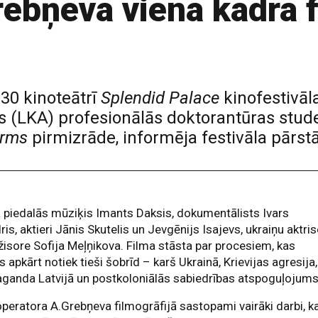
ebņeva viena kadra 
.30 kinoteātrī
Splendid Palace
kinofestivāl
as (LKA) profesionālās doktorantūras stu
irms
pirmizrāde, informēja festivāla pārstā
 piedalās mūziķis Imants Daksis, dokumentālists Ivars
ris, aktieri Jānis Skutelis un Jevgēnijs Isajevs, ukraiņu aktri
žisore Sofija Meļņikova. Filma stāsta par procesiem, kas
apkārt notiek tieši šobrīd – karš Ukrainā, Krievijas agresija,
ganda Latvijā un postkoloniālās sabiedrības atspoguļojums
peratora A.Grebņeva filmogrāfijā sastopami vairāki darbi, k