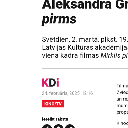
Aleksandra Gr
pirms
Svētdien, 2. martā, plkst. 19
Latvijas Kultūras akadēmij
viena kadra filmas
Mirklis p
Filmā
Zvied
24. februāris, 2025, 12:16
un re
KINO/TV
mums 
propa
Ieteikt rakstu
Kinoo