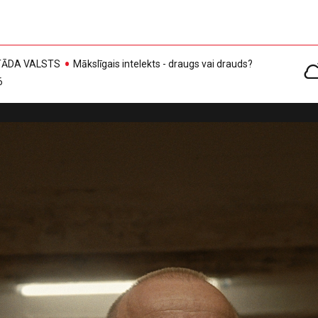
, TĀDA VALSTS
Mākslīgais intelekts - draugs vai drauds?
6