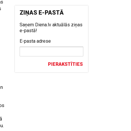
as
s
ZIŅAS E-PASTĀ
Saņem Diena.lv aktuālās ziņas
e-pastā!
E-pasta adrese
s
PIERAKSTĪTIES
un
os
tā
u.