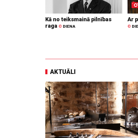
Kā no teiksmainā pilnības
Ar p
raga
©
DIENA
©
DI
AKTUĀLI