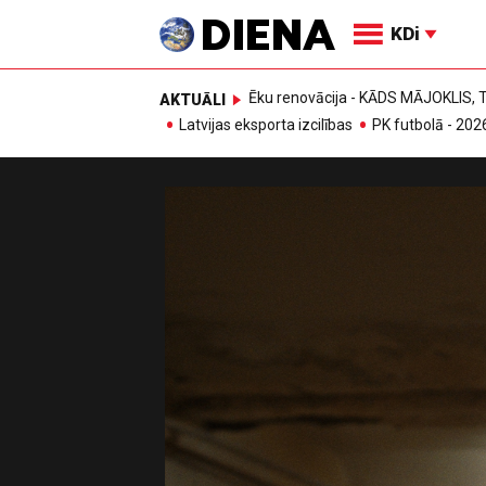
KDi
Ēku renovācija - KĀDS MĀJOKLIS
AKTUĀLI
Latvijas eksporta izcilības
PK futbolā - 202