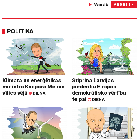
Vairāk
PASAULE
POLITIKA
Klimata un enerģētikas
Stiprina Latvijas
ministrs Kaspars Melnis
piederību Eiropas
vīlies vējā
demokrātisko vērtību
©
DIENA
telpai
©
DIENA