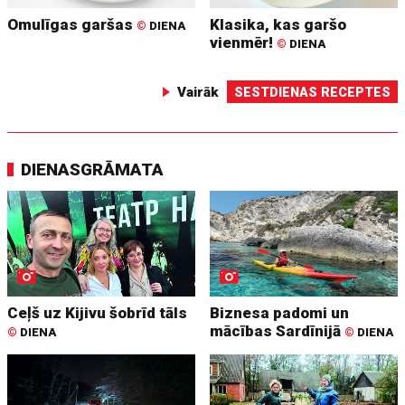
Omulīgas garšas
Klasika, kas garšo
©
DIENA
vienmēr!
©
DIENA
Vairāk
SESTDIENAS RECEPTES
DIENASGRĀMATA
Ceļš uz Kijivu šobrīd tāls
Biznesa padomi un
mācības Sardīnijā
©
DIENA
©
DIENA