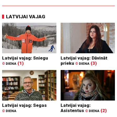
LATVIJAI VAJAG
Latvijai vajag: Sniegu
Latvijai vajag: Dāvināt
(1)
prieku
(3)
©
DIENA
©
DIENA
Latvijai vajag: Segas
Latvijai vajag:
Asistentus
(2)
©
DIENA
©
DIENA