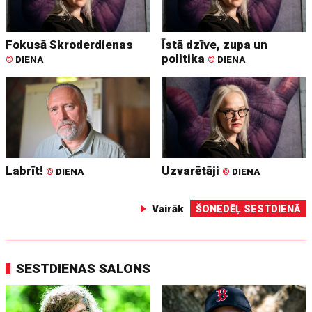
Fokusā Skroderdienas
Īstā dzīve, zupa un
politika
©
DIENA
©
DIENA
Labrīt!
Uzvarētāji
©
DIENA
©
DIENA
Vairāk
ŠONEDĒĻ SESTDIENĀ
SESTDIENAS SALONS