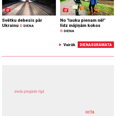
Svētku debesis pār
No "lauku pienam nē!"
Ukrainu
līdz mājiņām kokos
©
DIENA
©
DIENA
Vairāk
DIENASGRĀMATA
ziedu piegāde rīgā
meliorācijas darbi
octa
dziļurbums