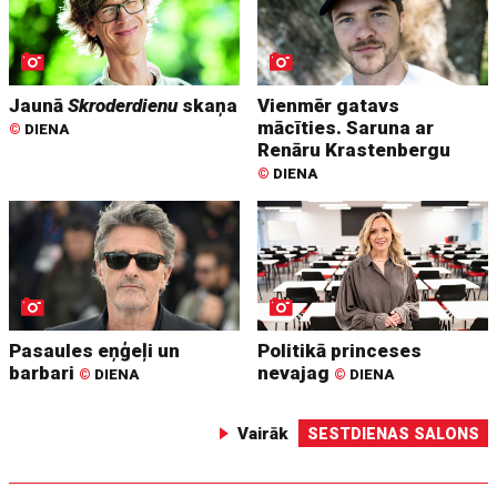
Jaunā
Skroderdienu
skaņa
Vienmēr gatavs
mācīties. Saruna ar
©
DIENA
Renāru Krastenbergu
©
DIENA
Pasaules eņģeļi un
Politikā princeses
barbari
nevajag
©
DIENA
©
DIENA
Vairāk
SESTDIENAS SALONS