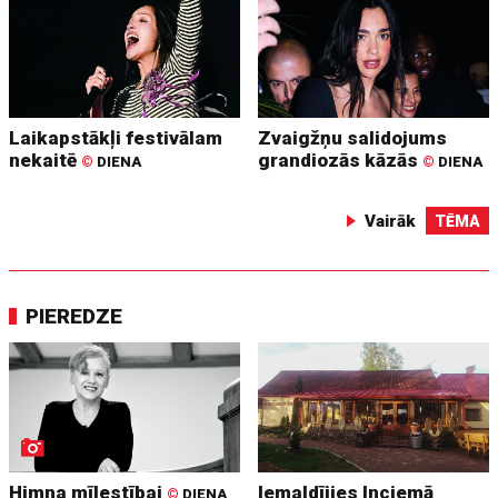
Laikapstākļi festivālam
Zvaigžņu salidojums
nekaitē
grandiozās kāzās
©
DIENA
©
DIENA
Vairāk
TĒMA
PIEREDZE
Himna mīlestībai
Iemaldījies Inciemā
©
DIENA