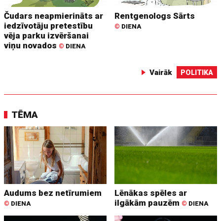
Čudars neapmierināts ar
Rentgenologs Sārts
iedzīvotāju pretestību
©
DIENA
vēja parku izvēršanai
viņu novados
©
DIENA
Vairāk
POLITIKA
TĒMA
Audums bez netīrumiem
Lēnākas spēles ar
ilgākām pauzēm
©
DIENA
©
DIENA