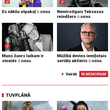
Es nākšu atpakaļ
Nemirstīgais Teksasas
©
DIENA
reindžers
©
DIENA
Mans žanrs laikam ir
Mūžībā devies iemīļotais
smaids
seriālu aktieris
©
DIENA
©
DIENA
Vairāk
IN MEMORIAM
TUVPLĀNĀ