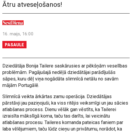
Ātru atveseļošanos!
16. maijs, 16:00
PASAULE
Dziedātāja Bonija Tailere saskārusies ar pēkšņām veselības
problēmām. Pagājušajā nedēļā dziedātājai parādījušās
sāpes, kuru dēļ viņa nogādāta slimnīcā netālu no savām
mājām Portugālē.
Slimnīcā veikta ārkārtas zarnu operācija. Dziedātājas
pārstāvji jau paziņojuši, ka viss ritējis veiksmīgi un jau sācies
atlabšanas process. Dienu vēlāk gan vēstīts, ka Tailerei
izraisīta mākslīgā koma, taču tas darīts, lai veicinātu
atlabšanas procesu. Taileres komanda pateicas faniem par
laba vēlējumiem, taču lūdz cieņu un privātumu, norādot, ka