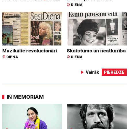
©
DIENA
Muzikālie revolucionāri
Skaistums un neatkarība
©
DIENA
©
DIENA
Vairāk
PIEREDZE
IN MEMORIAM