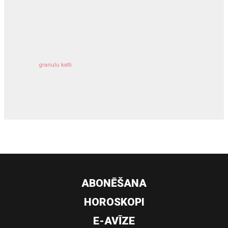
kravu apdrošināšana
granulu katli
siltumsūknis
ABONĒŠANA
HOROSKOPI
E-AVĪZE