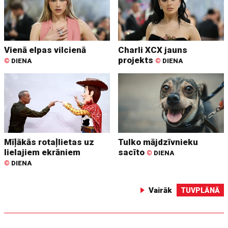
Vienā elpas vilcienā
Charli XCX jauns
projekts
©
DIENA
©
DIENA
Mīļākās rotaļlietas uz
Tulko mājdzīvnieku
lielajiem ekrāniem
sacīto
©
DIENA
©
DIENA
Vairāk
TUVPLĀNĀ