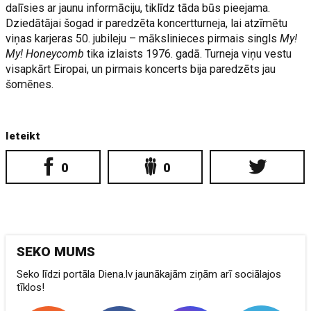
dalīsies ar jaunu informāciju, tiklīdz tāda būs pieejama.
Dziedātājai šogad ir paredzēta koncertturneja, lai atzīmētu
viņas karjeras 50. jubileju – mākslinieces pirmais singls
My!
My! Honeycomb
tika izlaists 1976. gadā. Turneja viņu vestu
visapkārt Eiropai, un pirmais koncerts bija paredzēts jau
šomēnes.
Ieteikt
0
0
SEKO MUMS
Seko līdzi portāla Diena.lv jaunākajām ziņām arī sociālajos
tīklos!