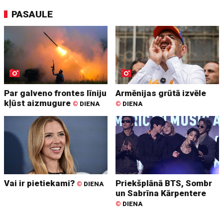
PASAULE
Par galveno frontes līniju
Armēnijas grūtā izvēle
kļūst aizmugure
©
DIENA
©
DIENA
Vai ir pietiekami?
Priekšplānā BTS, Sombr
©
DIENA
un Sabrīna Kārpentere
©
DIENA