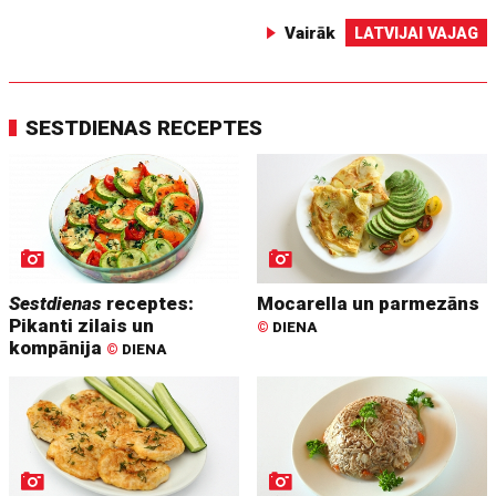
Vairāk
LATVIJAI VAJAG
SESTDIENAS RECEPTES
Sestdienas
receptes:
Mocarella un parmezāns
Pikanti zilais un
©
DIENA
kompānija
©
DIENA