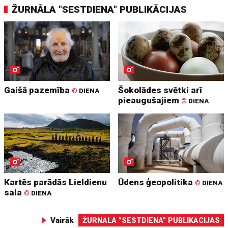
ŽURNĀLA "SESTDIENA" PUBLIKĀCIJAS
Gaišā pazemība
Šokolādes svētki arī
©
DIENA
pieaugušajiem
©
DIENA
Kartēs parādās Lieldienu
Ūdens ģeopolitika
©
DIENA
sala
©
DIENA
Vairāk
ŽURNĀLA "SESTDIENA" PUBLIKĀCIJAS