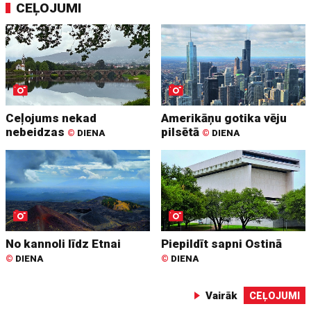
CEĻOJUMI
Ceļojums nekad
Amerikāņu gotika vēju
nebeidzas
pilsētā
©
DIENA
©
DIENA
No kannoli līdz Etnai
Piepildīt sapni Ostinā
©
DIENA
©
DIENA
Vairāk
CEĻOJUMI