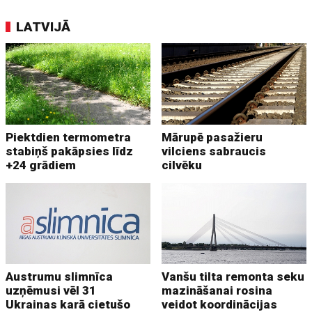
LATVIJĀ
Piektdien termometra
Mārupē pasažieru
stabiņš pakāpsies līdz
vilciens sabraucis
+24 grādiem
cilvēku
Austrumu slimnīca
Vanšu tilta remonta seku
uzņēmusi vēl 31
mazināšanai rosina
Ukrainas karā cietušo
veidot koordinācijas