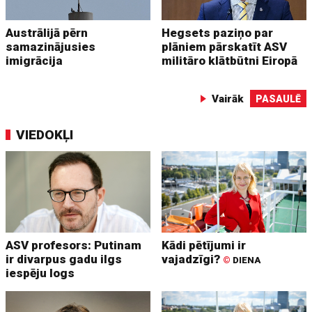
Austrālijā pērn
Hegsets paziņo par
samazinājusies
plāniem pārskatīt ASV
imigrācija
militāro klātbūtni Eiropā
Vairāk
PASAULĒ
VIEDOKĻI
ASV profesors: Putinam
Kādi pētījumi ir
ir divarpus gadu ilgs
vajadzīgi?
©
DIENA
iespēju logs