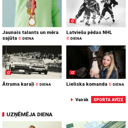
Jaunais talants un mēra
Latviešu pēdas NHL
sajūta
©
DIENA
©
DIENA
Ātruma karaļi
Lieliska komanda
©
DIENA
©
DIENA
Vairāk
SPORTA AVĪZE
UZŅĒMĒJA DIENA