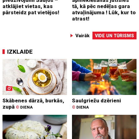
atklājiet vietas, kas
tā, kā pēc nedēļas gara
pārsteidz pat vietējos!
atvaļinājuma ! Lūk, kur to
atrast!
Vairāk
VIDE UN TŪRISMS
IZKLAIDE
Skābenes dārzā, burkās,
Saulgriežu dzērieni
zupā
©
DIENA
©
DIENA