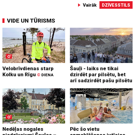
Vairāk
DZĪVESSTILS
VIDE UN TŪRISMS
Velobrīvdienas starp
Šauļi - laiks ne tikai
Kolku un Rīgu
dzirdēt par pilsētu, bet
©
DIENA
arī sadzirdēt pašu pilsētu
Nedēļas nogales
Pēc šo vietu
piedzīvojumi Šauļos –
apmeklēšanas jutīsies