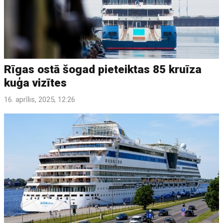
Rīgas ostā šogad pieteiktas 85 kruīza
kuģa vizītes
16. aprīlis, 2025, 12:26