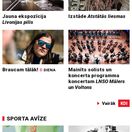
Jauna ekspozīcija
Izstāde
Atstātās liesmas
Livonijas pilis
Braucam tālāk!
Mainīts solists un
©
DIENA
koncerta programma
koncertam
LNSO Mālers
un Voltons
Vairāk
KDI
SPORTA AVĪZE