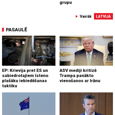
grupu
Vairāk
LATVIJĀ
PASAULĒ
EP: Krievija pret ES un
ASV mediji kritizē
sabiedrotajiem īsteno
Trampa panākto
plašāku iebiedēšanas
vienošanos ar Irānu
taktiku