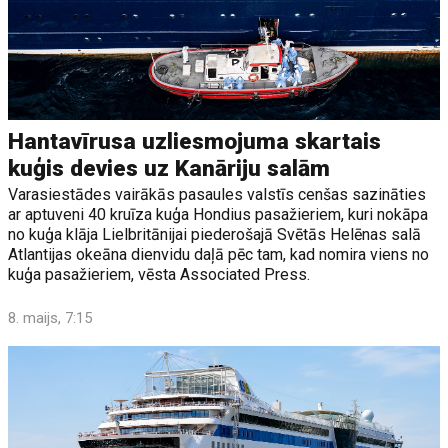
Hantavīrusa uzliesmojuma skartais
kuģis devies uz Kanāriju salām
Varasiestādes vairākās pasaules valstīs cenšas sazināties
ar aptuveni 40 kruīza kuģa Hondius pasažieriem, kuri nokāpa
no kuģa klāja Lielbritānijai piederošajā Svētās Helēnas salā
Atlantijas okeāna dienvidu daļā pēc tam, kad nomira viens no
kuģa pasažieriem, vēsta Associated Press.
8. maijs, 7:15