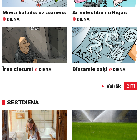
Miera balodis uz asmens
Ar mīlestību no Rīgas
©
DIENA
©
DIENA
Īres cietumi
Bīstamie zaķi
©
DIENA
©
DIENA
Vairāk
CITI
SESTDIENA