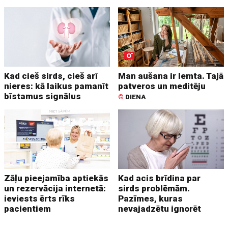
Kad cieš sirds, cieš arī
Man aušana ir lemta. Tajā
nieres: kā laikus pamanīt
patveros un meditēju
bīstamus signālus
©
DIENA
Zāļu pieejamība aptiekās
Kad acis brīdina par
un rezervācija internetā:
sirds problēmām.
ieviests ērts rīks
Pazīmes, kuras
pacientiem
nevajadzētu ignorēt