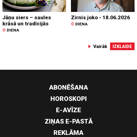
Jāņu siers – saules
Zirnis joko - 18.06.2026
krāsā un tradīcijās
©
DIENA
©
DIENA
Vairāk
IZKLAIDE
ABONĒŠANA
HOROSKOPI
E-AVĪZE
ZIŅAS E-PASTĀ
REKLĀMA