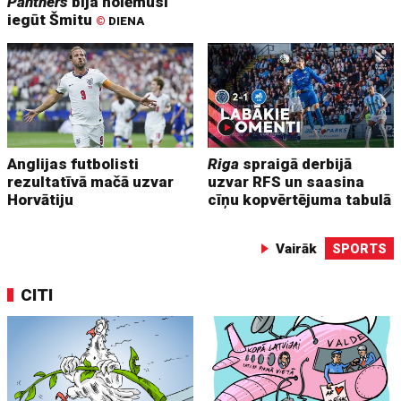
Panthers
bija nolēmusi
iegūt Šmitu
©
DIENA
Anglijas futbolisti
Riga
spraigā derbijā
rezultatīvā mačā uzvar
uzvar RFS un saasina
Horvātiju
cīņu kopvērtējuma tabulā
Vairāk
SPORTS
CITI