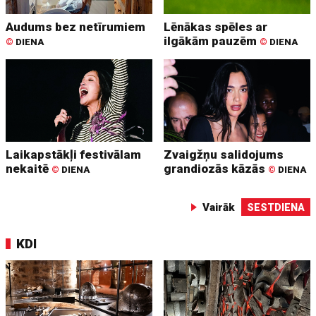
Audums bez netīrumiem
Lēnākas spēles ar
ilgākām pauzēm
©
DIENA
©
DIENA
Laikapstākļi festivālam
Zvaigžņu salidojums
nekaitē
grandiozās kāzās
©
DIENA
©
DIENA
Vairāk
SESTDIENA
KDI