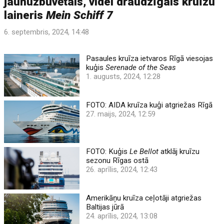
jaunuzbūvētais, videi draudzīgais kruīzu
laineris
Mein Schiff 7
6. septembris, 2024, 14:48
Pasaules kruīza ietvaros Rīgā viesojas
kuģis
Serenade of the Seas
1. augusts, 2024, 12:28
FOTO: AIDA kruīza kuģi atgriežas Rīgā
27. maijs, 2024, 12:59
FOTO: Kuģis
Le Bellot
atklāj kruīzu
sezonu Rīgas ostā
26. aprīlis, 2024, 12:43
Amerikāņu kruīza ceļotāji atgriežas
Baltijas jūrā
24. aprīlis, 2024, 13:08