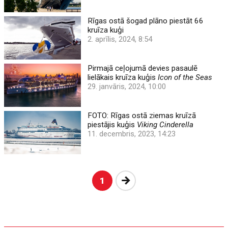
Rīgas ostā šogad plāno piestāt 66
kruīza kuģi
2. aprīlis, 2024, 8:54
Pirmajā ceļojumā devies pasaulē
lielākais kruīza kuģis
Icon of the Seas
29. janvāris, 2024, 10:00
FOTO: Rīgas ostā ziemas kruīzā
piestājis kuģis
Viking Cinderella
11. decembris, 2023, 14:23
Nākošā
1