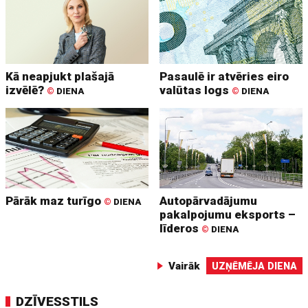
Kā neapjukt plašajā
Pasaulē ir atvēries eiro
izvēlē?
valūtas logs
©
DIENA
©
DIENA
Pārāk maz turīgo
Autopārvadājumu
©
DIENA
pakalpojumu eksports –
līderos
©
DIENA
Vairāk
UZŅĒMĒJA DIENA
DZĪVESSTILS