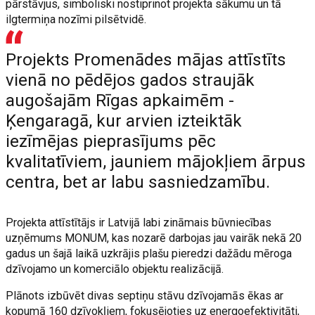
pārstāvjus, simboliski nostiprinot projekta sākumu un tā
ilgtermiņa nozīmi pilsētvidē.
Projekts Promenādes mājas attīstīts
vienā no pēdējos gados straujāk
augošajām Rīgas apkaimēm -
Ķengaragā, kur arvien izteiktāk
iezīmējas pieprasījums pēc
kvalitatīviem, jauniem mājokļiem ārpus
centra, bet ar labu sasniedzamību.
Projekta attīstītājs ir Latvijā labi zināmais būvniecības
uzņēmums MONUM, kas nozarē darbojas jau vairāk nekā 20
gadus un šajā laikā uzkrājis plašu pieredzi dažādu mēroga
dzīvojamo un komerciālo objektu realizācijā.
Plānots izbūvēt divas septiņu stāvu dzīvojamās ēkas ar
kopumā 160 dzīvokļiem, fokusējoties uz energoefektivitāti,