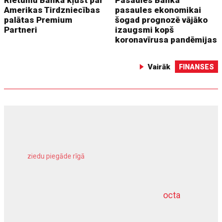
Rietumu Banka kļūst par
Pasaules Banka
Amerikas Tirdzniecības
pasaules ekonomikai
palātas Premium
šogad prognozē vājāko
Partneri
izaugsmi kopš
koronavīrusa pandēmijas
Vairāk
FINANSES
ziedu piegāde rīgā
meliorācijas darbi
octa
dziļurbums