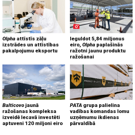
Olpha
attīstīs zāļu
Ieguldot 5,84 miljonus
izstrādes un attīstības
eiro,
Olpha
paplašinās
pakalpojumu eksportu
ražotni jaunu produktu
ražošanai
Balticovo
jaunā
PATA
grupa palielina
ražošanas kompleksa
vadības komandas lomu
izveidē Iecavā investēti
uzņēmumu ikdienas
aptuveni 120 miljoni eiro
pārvaldībā