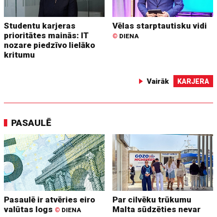
Studentu karjeras
Vēlas starptautisku vidi
prioritātes mainās: IT
©
DIENA
nozare piedzīvo lielāko
kritumu
Vairāk
KARJERA
PASAULĒ
Pasaulē ir atvēries eiro
Par cilvēku trūkumu
valūtas logs
Malta sūdzēties nevar
©
DIENA