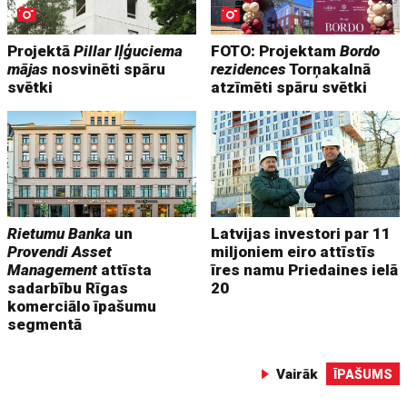
Projektā
Pillar Iļģuciema
FOTO: Projektam
Bordo
mājas
nosvinēti spāru
rezidences
Torņakalnā
svētki
atzīmēti spāru svētki
Rietumu Banka
un
Latvijas investori par 11
Provendi Asset
miljoniem eiro attīstīs
Management
attīsta
īres namu Priedaines ielā
sadarbību Rīgas
20
komerciālo īpašumu
segmentā
Vairāk
ĪPAŠUMS