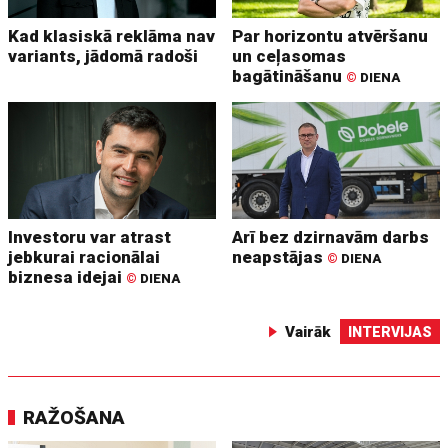
Kad klasiskā reklāma nav
Par horizontu atvēršanu
variants, jādomā radoši
un ceļasomas
bagātināšanu
©
DIENA
Investoru var atrast
Arī bez dzirnavām darbs
jebkurai racionālai
neapstājas
©
DIENA
biznesa idejai
©
DIENA
Vairāk
INTERVIJAS
RAŽOŠANA