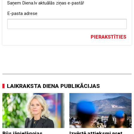
Saņem Diena.lv aktuālās ziņas e-pastā!
E-pasta adrese
PIERAKSTĪTIES
LAIKRAKSTA DIENA PUBLIKĀCIJAS
Būs jāpielāgojas
Izvērtē attieksmi pret