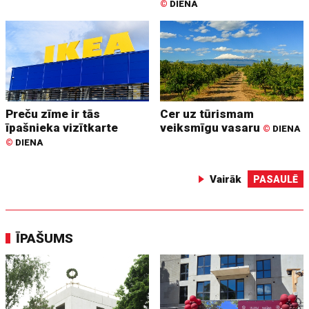
©
DIENA
Preču zīme ir tās
Cer uz tūrismam
īpašnieka vizītkarte
veiksmīgu vasaru
©
DIENA
©
DIENA
Vairāk
PASAULĒ
ĪPAŠUMS