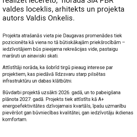
realizēt iecerēto,” norāda SIA PBR
valdes loceklis, arhitekts un projekta
autors Valdis Onkelis.
Projekta atrašanās vieta pie Daugavas promenādes tiek
pozicionēta kā viena no tā būtiskākajām priekšrocībām –
iedzīvotājiem būs pieejama rekreācijas vide, pastaigu
maršruti un ainaviski skati.
Attīstītāji norāda, ka šobrīd tirgū pieaug interese par
projektiem, kas piedāvā līdzsvaru starp pilsētas
infrastruktūru un dabas klātbūtni.
Būvdarbi projektā uzsākti 2026. gadā, un to pabeigšana
plānota 2027. gadā. Projekts tiek attīstīts kā A+
energoefektivitātes dzīvojamais kvartāls, īpašu uzmanību
pievēršot gan būvniecības kvalitātei, gan iedzīvotāju ikdienas
komfortam.