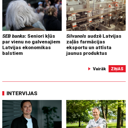
SEB banka
: Seniori kļūs
Silvanols
audzē Latvijas
par vienu no galvenajiem
zaļās farmācijas
Latvijas ekonomikas
eksportu un attīsta
balstiem
jaunus produktus
Vairāk
ZIŅAS
INTERVIJAS