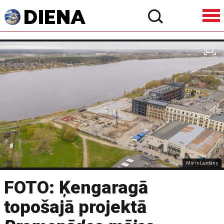
Māris Lazdāns
FOTO: Ķengaragā
topošajā projektā