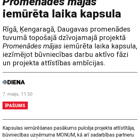
Promenādes mājas
iemūrēta laika kapsula
Rīgā, Ķengaragā, Daugavas promenādes
tuvumā topošajā dzīvojamajā projektā
Promenādes mājas
iemūrēta laika kapsula,
iezīmējot būvniecības darbu aktīvo fāzi
un projekta attīstības ambīcijas.
7. maijs, 11:50
ĪPAŠUMS
Kapsulas iemūrēšanas pasākums pulcēja projekta attīstītāja,
būvniecības uzņēmuma MONUM, kā arī sadarbības partneru