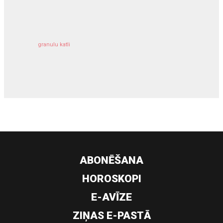
kravu apdrošināšana
granulu katli
siltumsūknis
ABONĒŠANA
HOROSKOPI
E-AVĪZE
ZIŅAS E-PASTĀ