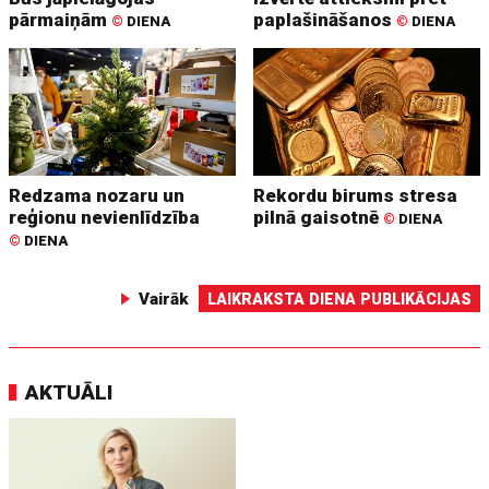
pārmaiņām
paplašināšanos
©
DIENA
©
DIENA
Redzama nozaru un
Rekordu birums stresa
reģionu nevienlīdzība
pilnā gaisotnē
©
DIENA
©
DIENA
Vairāk
LAIKRAKSTA DIENA PUBLIKĀCIJAS
AKTUĀLI