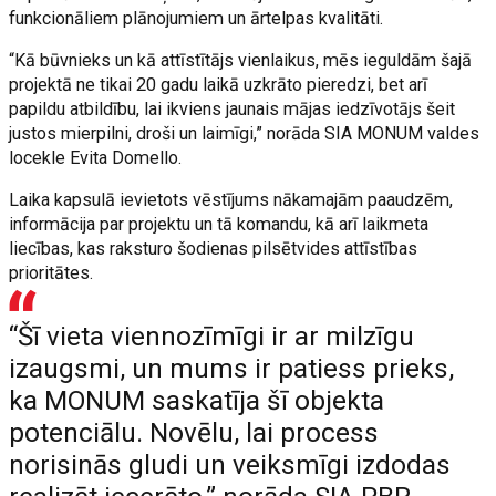
funkcionāliem plānojumiem un ārtelpas kvalitāti.
“Kā būvnieks un kā attīstītājs vienlaikus, mēs ieguldām šajā
projektā ne tikai 20 gadu laikā uzkrāto pieredzi, bet arī
papildu atbildību, lai ikviens jaunais mājas iedzīvotājs šeit
justos mierpilni, droši un laimīgi,” norāda SIA MONUM valdes
locekle Evita Domello.
Laika kapsulā ievietots vēstījums nākamajām paaudzēm,
informācija par projektu un tā komandu, kā arī laikmeta
liecības, kas raksturo šodienas pilsētvides attīstības
prioritātes.
“Šī vieta viennozīmīgi ir ar milzīgu
izaugsmi, un mums ir patiess prieks,
ka MONUM saskatīja šī objekta
potenciālu. Novēlu, lai process
norisinās gludi un veiksmīgi izdodas