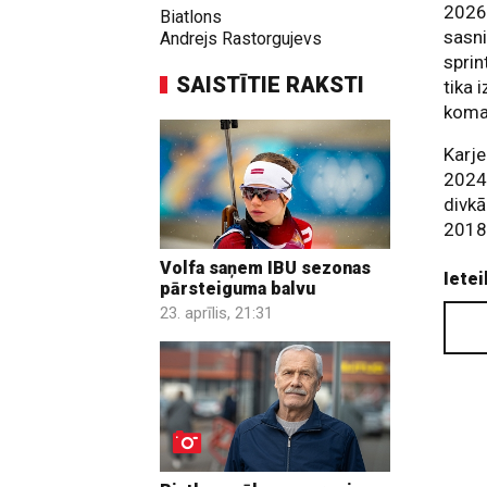
2026.
Biatlons
sasni
Andrejs Rastorgujevs
sprin
SAISTĪTIE RAKSTI
tika 
koma
Karje
2024.
divkā
2018.
Volfa saņem IBU sezonas
Ietei
pārsteiguma balvu
23. aprīlis, 21:31