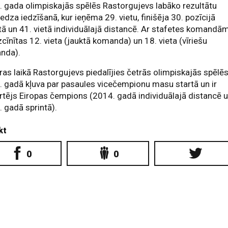
 gada olimpiskajās spēlēs Rastorgujevs labāko rezultātu
edza iedzīšanā, kur ieņēma 29. vietu, finišēja 30. pozīcijā
tā un 41. vietā individuālajā distancē. Ar stafetes komandā
izcīnītas 12. vieta (jauktā komanda) un 18. vieta (vīriešu
nda).
ras laikā Rastorgujevs piedalījies četrās olimpiskajās spēlēs
 gadā kļuva par pasaules vicečempionu masu startā un ir
rtējs Eiropas čempions (2014. gadā individuālajā distancē 
 gadā sprintā).
kt
0
0