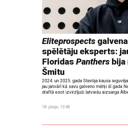
Eliteprospects
galvena
spēlētāju eksperts: ja
Floridas
Panthers
bija
Šmitu
2024. un 2025. gada Stenlija kausa ieguvē
jau janvārī kā savu galveno mērķi šī gada N
draftā esot izvirzījuši latviešu aizsarga Albe
18. jūnijs, 13:40