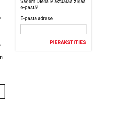
Saņem Diena.lv aktuālās ziņas
e-pastā!
m
E-pasta adrese
PIERAKSTĪTIES
,
un