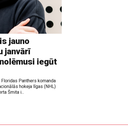
is jauno
u janvārī
 nolēmusi iegūt
ja Floridas Panthers komanda
acionālās hokeja līgas (NHL)
rta Šmita i...