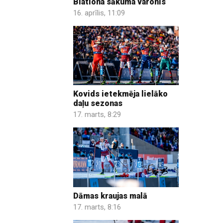
Biatlona sākuma varonis
16. aprīlis, 11:09
Kovids ietekmēja lielāko
daļu sezonas
17. marts, 8:29
Dāmas kraujas malā
17. marts, 8:16