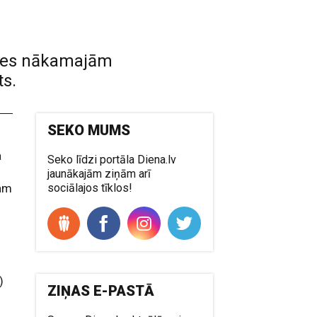
osies nākamajām
ts.
SEKO MUMS
a
Seko līdzi portāla Diena.lv
jaunākajām ziņām arī
ram
sociālajos tīklos!
,
)
ZIŅAS E-PASTĀ