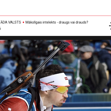
, TĀDA VALSTS
Mākslīgais intelekts - draugs vai drauds?
6