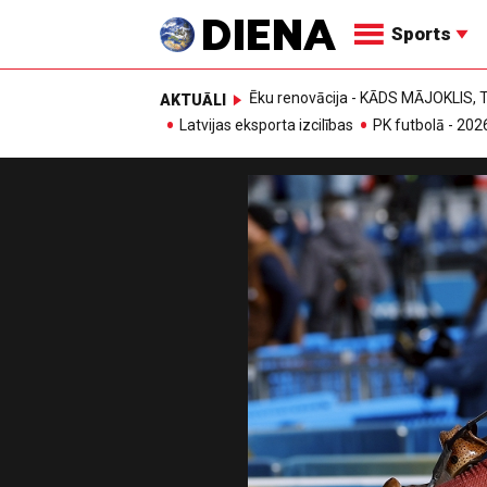
Sports
Ēku renovācija - KĀDS MĀJOKLIS
AKTUĀLI
Latvijas eksporta izcilības
PK futbolā - 202