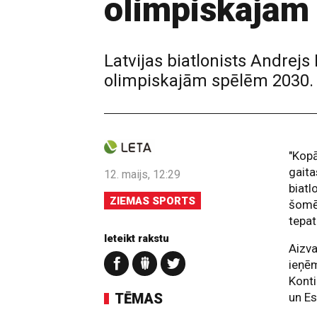
olimpiskajām
Latvijas biatlonists Andrej
olimpiskajām spēlēm 2030. g
"Kopā
gaita
12. maijs, 12:29
biatl
ZIEMAS SPORTS
šomē
tepat
Ieteikt rakstu
Aizv
ieņēm
Konti
TĒMAS
un Es