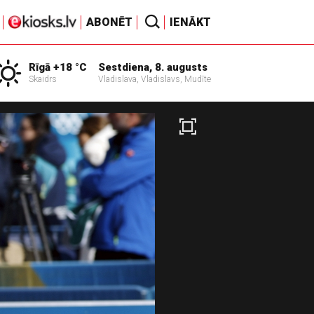
ABONĒT
IENĀKT
Rīgā +18 °C
Sestdiena, 8. augusts
Skaidrs
Vladislava, Vladislavs, Mudīte