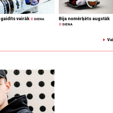
 gaidīts vairāk
Bija nomērķēts augstāk
©
DIENA
©
DIENA
Va