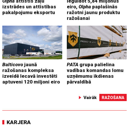
Olpha
attīstīs zāļu
Ieguldot 5,84 miljonus
izstrādes un attīstības
eiro,
Olpha
paplašinās
pakalpojumu eksportu
ražotni jaunu produktu
ražošanai
Balticovo
jaunā
PATA
grupa palielina
ražošanas kompleksa
vadības komandas lomu
izveidē Iecavā investēti
uzņēmumu ikdienas
aptuveni 120 miljoni eiro
pārvaldībā
Vairāk
RAŽOŠANA
KARJERA