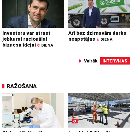
Investoru var atrast
Arī bez dzirnavām darbs
jebkurai racionālai
neapstājas
©
DIENA
biznesa idejai
©
DIENA
Vairāk
INTERVIJAS
RAŽOŠANA