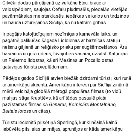
Cilvēki dodas pārgājienā uz vulkānu Etnu, brauc ar
velosipēdiem, sauļojas Čefalu pludmalēs, piedalās vietējās
pavārmākslas meistarklasēs, iepērkas veikalos un tirdziņos
un bauda uzturēšanos Sicīlijā, kā nu katram gribas.
Ir pagājis katoļticīgajiem nozīmīgais karnevāla laiks, un
pagātnē palikušas šāgada Lieldienas ar baznīcas statuju
nešanu gājienā un reliģisko prieku par augšāmcelšanos. Āra
baseinos un jūrā ūdens, tuvojoties vasarai, uzsilst. Katānijas
un Palermo lidostas, kā arī Mesīnas un Pocallo ostas
gatavojas tūristu pieplūdumam.
Pēdējos gados Sicīlijā arvien biežāk dzirdami tūristi, kuri runā
ar amerikāņu akcentu. Amerikāņu interesi par Sicīliju zināmā
mērā veicināja globālā mērogā populāras filmas (to vidū
mafijas sāga Krusttēvs, kā arī tādas pasaulē plaši
pazīstamas filmas kā
Gepards, Komisārs Montalbano,
Baltais lotoss
un citas).
Tūristu iecienītā pilsētiņā Sperlingā, kur klinšainā kalnā
iebūvēta pils, alas un mājas, aprunājos ar kādu amerikāņu