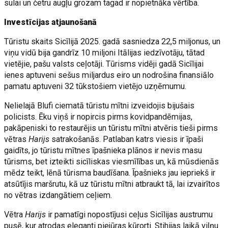
sulai un četru augļu grozam tagad ir nopietnāka vērtība.
Investīcijas atjaunošanā
Tūristu skaits Sicīlijā 2025. gadā sasniedza 22,5 miljonus, un
viņu vidū bija gandrīz 10 miljoni Itālijas iedzīvotāju, tātad
vietējie, pašu valsts ceļotāji. Tūrisms vidēji gadā Sicīlijai
ienes aptuveni sešus miljardus eiro un nodrošina finansiālo
pamatu aptuveni 32 tūkstošiem vietējo uzņēmumu.
Nelielajā Blufi ciematā tūristu mītni izveidojis bijušais
policists. Ēku viņš ir nopircis pirms kovidpandēmijas,
pakāpeniski to restaurējis un tūristu mītni atvēris tieši pirms
vētras
Harijs
satrakošanās. Patlaban katrs viesis ir īpaši
gaidīts, jo tūristu mītnes īpašnieka plānos ir nevis masu
tūrisms, bet izteikti sicīliskas viesmīlības un, kā mūsdienās
mēdz teikt, lēnā tūrisma baudīšana. Īpašnieks jau iepriekš ir
atsūtījis maršrutu, kā uz tūristu mītni atbraukt tā, lai izvairītos
no vētras izdangātiem ceļiem.
Vētra
Harijs
ir pamatīgi nopostījusi ceļus Sicīlijas austrumu
pusē, kur atrodas eleganti piejūras kūrorti. Stihijas laikā viļņu