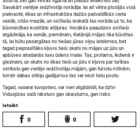
ātruma, bet gan vētras ilguma un plašās ietekmes dēļ.
Savukārt vietējie iedzīvotāji norādīja: lai arī vētra plosījās visā
piekrastē, ēkas un infrastruktūra dažās pašvaldībās cieta
vairāk, citās mazāk, un sicīliešu ieskatā tas norāda uz to, ka
būvniecības kvalitāte atšķiras. Vecākās paaudzes sicīlieši
atgādināja, ka senāk, piemēram, Katānijā mājas tika būvētas
tā, lai būtu pasargātas no tiešas jūras viļņu ietekmes, bet
tagad pieprasītāks kļuvis tieši skats no mājas uz jūru un
apbūves atrašanās tuvu ūdens malai. Tas, protams, ikdienā ir
gleznaini, un skats no ēkas tieši uz jūru ir kļuvis par turības
simbolu gan vietējo iedzīvotāju mājām, gan tūristu mītnēm,
tomēr dabas stihiju gadījumos tas var nest lielu postu.
Tagad, vasarai tuvojoties, var vien atgādināt, ka dzīvi
Vidusjūras salā raksturo gan skaistums, gan risks.
Ieteikt
0
0