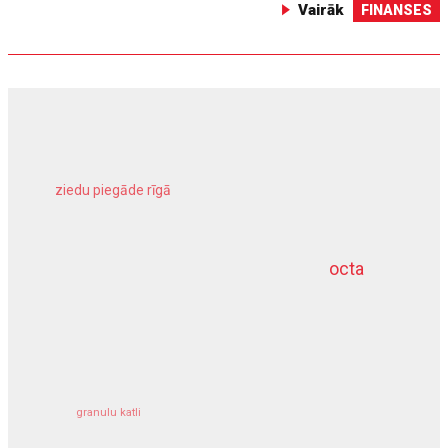
Vairāk
FINANSES
ziedu piegāde rīgā
meliorācijas darbi
octa
dziļurbums
kravu apdrošināšana
granulu katli
siltumsūknis