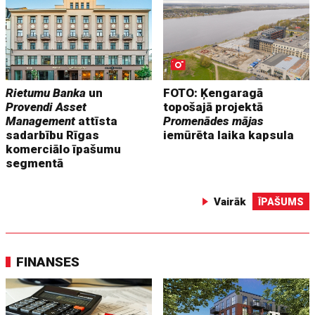
Rietumu Banka
un
FOTO: Ķengaragā
Provendi Asset
topošajā projektā
Management
attīsta
Promenādes mājas
sadarbību Rīgas
iemūrēta laika kapsula
komerciālo īpašumu
segmentā
Vairāk
ĪPAŠUMS
FINANSES