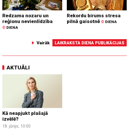
Redzama nozaru un
Rekordu birums stresa
reģionu nevienlīdzība
pilnā gaisotnē
©
DIENA
©
DIENA
Vairāk
LAIKRAKSTA DIENA PUBLIKĀCIJAS
AKTUĀLI
Kā neapjukt plašajā
izvēlē?
18. jūnijs, 10:00