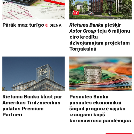
Pārāk maz turīgo
Rietumu Banka
piešķir
©
DIENA
Astor Group
teju 6 miljonu
eiro kredītu
dzīvojamajam projektam
Torņakalnā
Rietumu Banka kļūst par
Pasaules Banka
Amerikas Tirdzniecības
pasaules ekonomikai
palātas Premium
šogad prognozē vājāko
Partneri
izaugsmi kopš
koronavīrusa pandēmijas