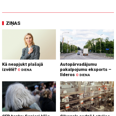
ZIŅAS
Kā neapjukt plašajā
Autopārvadājumu
izvēlē?
pakalpojumu eksports –
©
DIENA
līderos
©
DIENA