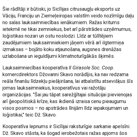
Šie rādītāji ir būtiski, jo Sicīlijas citrusaugļu eksports uz
Vāciju, Franciju un Ziemeļeiropas valstīm veido nozīmīgu daļu
no salas lauksaimniecības ienākumiem. Ražas kritums
ietekmē ne tikai zemniekus, bet arī pārstrādes uzņēmumus,
loģistikas nozari un ostu noslodzi. Līdz ar tūlītējiem
zaudējumiem lauksaimniekiem jāņem vērā arī ilgtermiņa
izmaksas – bojāto koku atjaunošana, augsnes drenāžas
uzlabošana un ieguldījumi klimatnoturīgākās šķirnēs.
Lauksaimniecības kooperatīva
Il Girasole Soc. Coop.
komercdirektors Džovanni Skavo norādījis, ka nav redzama
reāla finanšu līdzekļu piešķiršana, lai atbalstītu atsevišķus šīs
jomas lauksaimniekus, kooperatīvus vai ražotāju
organizācijas. "Šai jau tāpat sarežģītajai situācijai pievienojas
arī ģeopolitiskā krīze, kas ikdienā izraisa cenu pieaugumu
visos posmos – no apstrādes līnijām līdz iepakojumam un
loģistikai," teic Dž. Skavo.
Kooperatīva lepnums ir Sicīlijai raksturīgie sarkanie apelsīni.
Dž. Skavo stāsta, ka šogad ierobežotais ražas apjoms šos