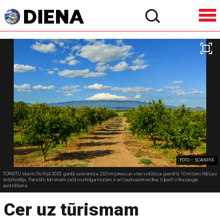
FOTO – SCANPIX
TŪRISTU skaits Sicīlijā 2025. gadā sasniedza 22,5 miljonus, un viņu vidū bija gandrīz 10 miljoni Itālijas
iedzīvotāju. Paralēli tūrismam salā nozīmīga nozare ir arī lauksaimniecība, it īpaši citrusaugļu
audzēšana.
Cer uz tūrismam