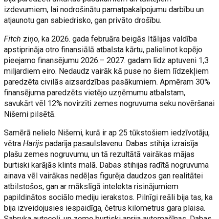
izdevumiem, lai nodrošinātu pamatpakalpojumu darbību un
atjaunotu gan sabiedrisko, gan privāto drošību.
Fitch
ziņo, ka 2026. gada februāra beigās Itālijas valdība
apstiprināja otro finansiālā atbalsta kārtu, palielinot kopējo
pieejamo finansējumu 2026.– 2027. gadam līdz aptuveni 1,3
miljardiem eiro. Nedaudz vairāk kā puse no šiem līdzekļiem
paredzēta civilās aizsardzības pasākumiem. Apmēram 30%
finansējuma paredzēts vietējo uzņēmumu atbalstam,
savukārt vēl 12% novirzīti zemes nogruvuma seku novēršanai
Nišemi pilsētā.
Samērā nelielo Nišemi, kurā ir ap 25 tūkstošiem iedzīvotāju,
vētra
Harijs
padarīja pasaulslavenu. Dabas stihija izraisīja
plašu zemes nogruvumu, un tā rezultātā vairākas mājas
burtiski karājās klints malā. Dabas stihijas radītā nogruvuma
ainava vēl vairākas nedēļas figurēja daudzos gan realitātei
atbilstošos, gan ar mākslīgā intelekta risinājumiem
papildinātos sociālo mediju ierakstos. Pilnīgi reāli bija tas, ka
bija izveidojusies iespaidīga, četrus kilometrus gara plaisa.
Sabruka autoceļi, un zeme burtiski aprija automašīnas. Dabas