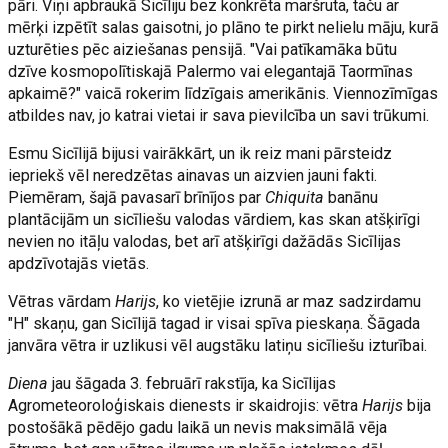
pāri. Viņi apbraukā Sicīliju bez konkrēta maršruta, taču ar
mērķi izpētīt salas gaisotni, jo plāno te pirkt nelielu māju, kurā
uzturēties pēc aiziešanas pensijā. "Vai patīkamāka būtu
dzīve kosmopolītiskajā Palermo vai elegantajā Taormīnas
apkaimē?" vaicā rokerim līdzīgais amerikānis. Viennozīmīgas
atbildes nav, jo katrai vietai ir sava pievilcība un savi trūkumi.
Esmu Sicīlijā bijusi vairākkārt, un ik reiz mani pārsteidz
iepriekš vēl neredzētas ainavas un aizvien jauni fakti.
Piemēram, šajā pavasarī brīnījos par
Chiquita
banānu
plantācijām un sicīliešu valodas vārdiem, kas skan atšķirīgi
nevien no itāļu valodas, bet arī atšķirīgi dažādās Sicīlijas
apdzīvotajās vietās.
Vētras vārdam
Harijs
, ko vietējie izrunā ar maz sadzirdamu
"H" skaņu, gan Sicīlijā tagad ir visai spīva pieskaņa. Šāgada
janvāra vētra ir uzlikusi vēl augstāku latiņu sicīliešu izturībai.
Diena
jau šāgada 3. februārī rakstīja, ka Sicīlijas
Agrometeoroloģiskais dienests ir skaidrojis: vētra
Harijs
bija
postošākā pēdējo gadu laikā un nevis maksimālā vēja