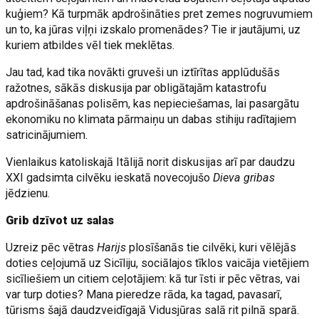
kuģiem? Kā turpmāk apdrošināties pret zemes nogruvumiem
un to, ka jūras viļņi izskalo promenādes? Tie ir jautājumi, uz
kuriem atbildes vēl tiek meklētas.
Jau tad, kad tika novākti gruveši un iztīrītas applūdušās
ražotnes, sākās diskusija par obligātajām katastrofu
apdrošināšanas polisēm, kas nepieciešamas, lai pasargātu
ekonomiku no klimata pārmaiņu un dabas stihiju radītajiem
satricinājumiem.
Vienlaikus katoliskajā Itālijā norit diskusijas arī par daudzu
XXI gadsimta cilvēku ieskatā novecojušo
Dieva gribas
jēdzienu.
Grib dzīvot uz salas
Uzreiz pēc vētras
Harijs
plosīšanās tie cilvēki, kuri vēlējās
doties ceļojumā uz Sicīliju, sociālajos tīklos vaicāja vietējiem
sicīliešiem un citiem ceļotājiem: kā tur īsti ir pēc vētras, vai
var turp doties? Mana pieredze rāda, ka tagad, pavasarī,
tūrisms šajā daudzveidīgajā Vidusjūras salā rit pilnā sparā.