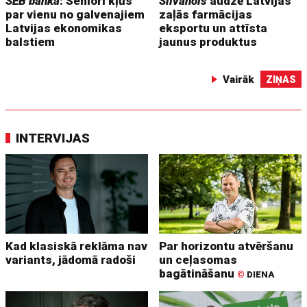
SEB banka
: Seniori kļūs
Silvanols
audzē Latvijas
par vienu no galvenajiem
zaļās farmācijas
Latvijas ekonomikas
eksportu un attīsta
balstiem
jaunus produktus
Vairāk
ZIŅAS
INTERVIJAS
Kad klasiskā reklāma nav
Par horizontu atvēršanu
variants, jādomā radoši
un ceļasomas
bagātināšanu
©
DIENA