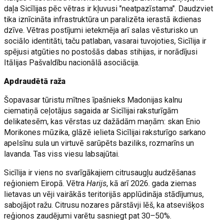
daļa Sicīlijas pēc vētras ir kļuvusi "neatpazīstama". Daudzviet
tika iznīcināta infrastruktūra un paralizēta ierastā ikdienas
dzīve. Vētras postījumi ietekmēja arī salas vēsturisko un
sociālo identitāti, taču patlaban, vasarai tuvojoties, Sicīlija ir
spējusi atgūties no postošās dabas stihijas, ir norādījusi
Itālijas Pašvaldību nacionālā asociācija.
Apdraudētā raža
Šopavasar tūristu mītnes īpašnieks Madonijas kalnu
ciematiņā ceļotājus sagaida ar Sicīlijai raksturīgām
delikatesēm, kas vērstas uz dažādām maņām: skan Enio
Morikones mūzika, glāzē ielieta Sicīlijai raksturīgo sarkano
apelsīnu sula un virtuvē sarūpēts baziliks, rozmarīns un
lavanda. Tas viss viesu labsajūtai.
Sicīlija ir viens no svarīgākajiem citrusaugļu audzēšanas
reģioniem Eiropā. Vētra
Harijs
, kā arī 2026. gada ziemas
lietavas un vēji vairākās teritorijās applūdināja stādījumus,
sabojājot ražu. Citrusu nozares pārstāvji lēš, ka atsevišķos
reģionos zaudējumi varētu sasniegt pat 30–50%.