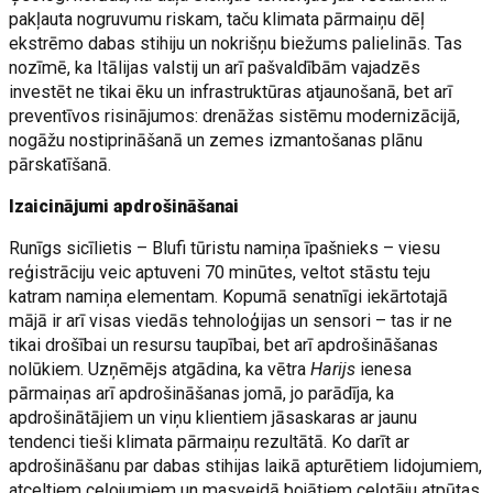
pakļauta nogruvumu riskam, taču klimata pārmaiņu dēļ
ekstrēmo dabas stihiju un nokrišņu biežums palielinās. Tas
nozīmē, ka Itālijas valstij un arī pašvaldībām vajadzēs
investēt ne tikai ēku un infrastruktūras atjaunošanā, bet arī
preventīvos risinājumos: drenāžas sistēmu modernizācijā,
nogāžu nostiprināšanā un zemes izmantošanas plānu
pārskatīšanā.
Izaicinājumi apdrošināšanai
Runīgs sicīlietis – Blufi tūristu namiņa īpašnieks – viesu
reģistrāciju veic aptuveni 70 minūtes, veltot stāstu teju
katram namiņa elementam. Kopumā senatnīgi iekārtotajā
mājā ir arī visas viedās tehnoloģijas un sensori – tas ir ne
tikai drošībai un resursu taupībai, bet arī apdrošināšanas
nolūkiem. Uzņēmējs atgādina, ka vētra
Harijs
ienesa
pārmaiņas arī apdrošināšanas jomā, jo parādīja, ka
apdrošinātājiem un viņu klientiem jāsaskaras ar jaunu
tendenci tieši klimata pārmaiņu rezultātā. Ko darīt ar
apdrošināšanu par dabas stihijas laikā apturētiem lidojumiem,
atceltiem ceļojumiem un masveidā bojātiem ceļotāju atpūtas