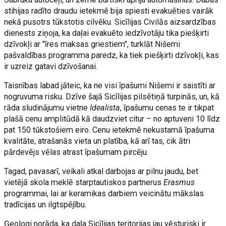
stihijas radīto draudu ietekmē bija spiesti evakuēties vairāk
nekā pusotrs tūkstotis cilvēku. Sicīlijas Civilās aizsardzības
dienests ziņoja, ka daļai evakuēto iedzīvotāju tika piešķirti
dzīvokļi ar "īres maksas griestiem", turklāt Nišemi
pašvaldības programma paredz, ka tiek piešķirti dzīvokļi, kas
ir uzreiz gatavi dzīvošanai.
Taisnības labad jāteic, ka ne visi īpašumi Nišemi ir saistīti ar
nogruvuma risku. Dzīve šajā Sicīlijas pilsētiņā turpinās, un, kā
rāda sludinājumu vietne
Idealista
, īpašumu cenas te ir tikpat
plašā cenu amplitūdā kā daudzviet citur – no aptuveni 10 līdz
pat 150 tūkstošiem eiro. Cenu ietekmē nekustamā īpašuma
kvalitāte, atrašanās vieta un platība, kā arī tas, cik ātri
pārdevējs vēlas atrast īpašumam pircēju.
Tagad, pavasarī, veikali atkal darbojas ar pilnu jaudu, bet
vietējā skola meklē starptautiskos partnerus
Erasmus
programmai, lai ar keramikas darbiem veicinātu mākslas
tradīcijas un ilgtspējību.
Ģeologi norāda, ka daļa Sicīlijas teritorijas jau vēsturiski ir