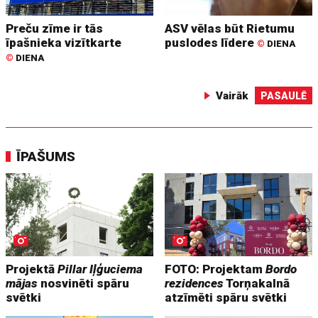
Preču zīme ir tās
ASV vēlas būt Rietumu
īpašnieka vizītkarte
puslodes līdere
©
DIENA
©
DIENA
Vairāk
PASAULĒ
ĪPAŠUMS
Projektā
Pillar Iļģuciema
FOTO: Projektam
Bordo
mājas
nosvinēti spāru
rezidences
Torņakalnā
svētki
atzīmēti spāru svētki