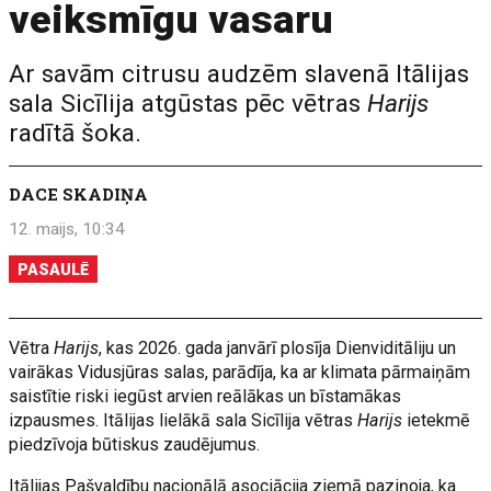
veiksmīgu vasaru
Ar savām citrusu audzēm slavenā Itālijas
sala Sicīlija atgūstas pēc vētras
Harijs
radītā šoka.
DACE SKADIŅA
12. maijs, 10:34
PASAULĒ
Vētra
Harijs
, kas 2026. gada janvārī plosīja Dienviditāliju un
vairākas Vidusjūras salas, parādīja, ka ar klimata pārmaiņām
saistītie riski iegūst arvien reālākas un bīstamākas
izpausmes. Itālijas lielākā sala Sicīlija vētras
Harijs
ietekmē
piedzīvoja būtiskus zaudējumus.
Itālijas Pašvaldību nacionālā asociācija ziemā paziņoja, ka