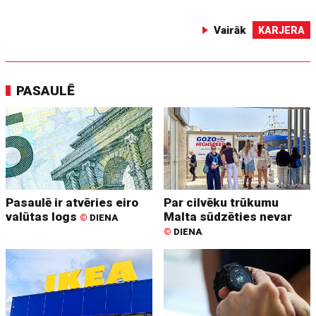
Vairāk
KARJERA
PASAULĒ
Pasaulē ir atvēries eiro
Par cilvēku trūkumu
valūtas logs
Malta sūdzēties nevar
©
DIENA
©
DIENA