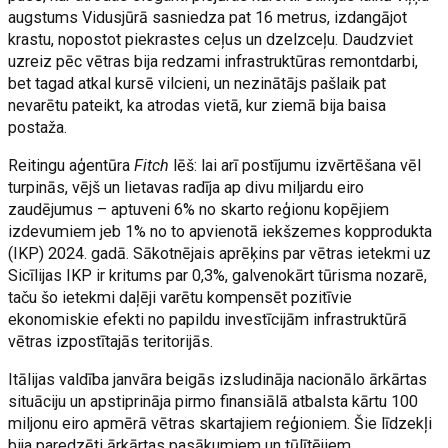
augstums Vidusjūrā sasniedza pat 16 metrus, izdangājot
krastu, nopostot piekrastes ceļus un dzelzceļu. Daudzviet
uzreiz pēc vētras bija redzami infrastruktūras remontdarbi,
bet tagad atkal kursē vilcieni, un nezinātājs pašlaik pat
nevarētu pateikt, ka atrodas vietā, kur ziemā bija baisa
postaža.
Reitingu aģentūra
Fitch
lēš: lai arī postījumu izvērtēšana vēl
turpinās, vējš un lietavas radīja ap divu miljardu eiro
zaudējumus – aptuveni 6% no skarto reģionu kopējiem
izdevumiem jeb 1% no to apvienotā iekšzemes kopprodukta
(IKP) 2024. gadā. Sākotnējais aprēķins par vētras ietekmi uz
Sicīlijas IKP ir kritums par 0,3%, galvenokārt tūrisma nozarē,
taču šo ietekmi daļēji varētu kompensēt pozitīvie
ekonomiskie efekti no papildu investīcijām infrastruktūrā
vētras izpostītajās teritorijās.
Itālijas valdība janvāra beigās izsludināja nacionālo ārkārtas
situāciju un apstiprināja pirmo finansiālā atbalsta kārtu 100
miljonu eiro apmērā vētras skartajiem reģioniem. Šie līdzekļi
bija paredzēti ārkārtas pasākumiem un tūlītējiem