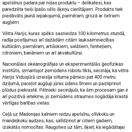
apelsīnus padara par nišas produktu – delikatesi, kas
paredzēta tieši īpašo vēlo šķirņu cienītājiem. Produkts tiek
piedāvāts jaunā iepakojumā, piemēram, grozā ar četriem
augļiem.
Vētra
Harijs
, kuras spēks sasniedza 100 kilometrus stundā,
radīja postījumus arī dažādām citām lauksaimniecības
kultūrām, piemēram, artišokiem, salātiem, fenheļiem,
citroniem, banāniem un arī akvakultūrai.
Nacionālais okeanogrāfijas un eksperimentālās ģeofizikas
institūts, izmantojot zemūdens robotu tīklu, secināja, ka vētra
Harijs
Vidusjūrā izraisīja siltuma pārnesi pat 400 metru
dziļumā, paceļot augšup jūras ūdens līmeni un pastiprinot
plūdus piekrastē. Pētnieki secinājuši, ka šim procesam gan ir
arī pozitīvā ietekme, jo zemūdens straumes nogādāja krastā
vērtīgas barības vielas.
Ceļā uz Madonijas kalniem redzu apelsīnu, olīvkoku un
mandeļkoku audzes, kas, salīdzinot ar citiem gadiem,
izskatās nomocītas. Raugoties uz tām, šķiet, ka iegādātajai