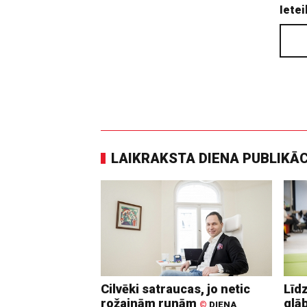
Ietei
LAIKRAKSTA DIENA PUBLIKĀ
Cilvēki satraucas, jo netic
Līd
rožainām runām
glā
©
DIENA