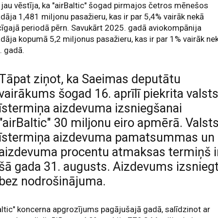
jau vēstīja, ka "airBaltic" šogad pirmajos četros mēnešos
dāja 1,481 miljonu pasažieru, kas ir par 5,4% vairāk nekā
cīgajā periodā pērn. Savukārt 2025. gadā aviokompānija
dāja kopumā 5,2 miljonus pasažieru, kas ir par 1% vairāk ne
. gadā.
Tāpat ziņot, ka Saeimas deputātu
vairākums šogad 16. aprīlī piekrita valst
īstermiņa aizdevuma izsniegšanai
"airBaltic" 30 miljonu eiro apmērā. Valst
īstermiņa aizdevuma pamatsummas un
aizdevuma procentu atmaksas termiņš i
šā gada 31. augusts. Aizdevums izsnieg
bez nodrošinājuma.
altic" koncerna apgrozījums pagājušajā gadā, salīdzinot ar