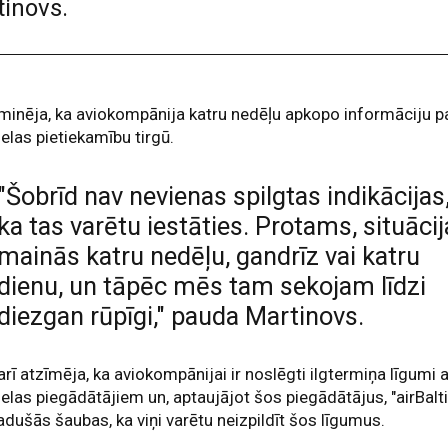
tinovs.
minēja, ka aviokompānija katru nedēļu apkopo informāciju p
elas pietiekamību tirgū.
"Šobrīd nav nevienas spilgtas indikācijas
ka tas varētu iestāties. Protams, situācij
mainās katru nedēļu, gandrīz vai katru
dienu, un tāpēc mēs tam sekojam līdzi
diezgan rūpīgi," pauda Martinovs.
arī atzīmēja, ka aviokompānijai ir noslēgti ilgtermiņa līgumi 
elas piegādātājiem un, aptaujājot šos piegādātājus, "airBalti
adušās šaubas, ka viņi varētu neizpildīt šos līgumus.