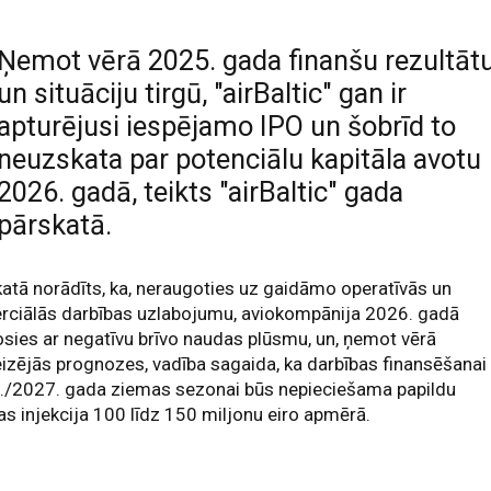
Ņemot vērā 2025. gada finanšu rezultāt
un situāciju tirgū, "airBaltic" gan ir
apturējusi iespējamo IPO un šobrīd to
neuzskata par potenciālu kapitāla avotu
2026. gadā, teikts "airBaltic" gada
pārskatā.
atā norādīts, ka, neraugoties uz gaidāmo operatīvās un
rciālās darbības uzlabojumu, aviokompānija 2026. gadā
sies ar negatīvu brīvo naudas plūsmu, un, ņemot vērā
izējās prognozes, vadība sagaida, ka darbības finansēšanai
./2027. gada ziemas sezonai būs nepieciešama papildu
s injekcija 100 līdz 150 miljonu eiro apmērā.