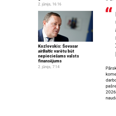
2. jūnijs, 16:16
Kozlovskis: Šovasar
airBaltic
varētu būt
nepieciešams valsts
finansējums
2. jūnijs, 7:14
Pārsk
kome
darbo
pašre
2026
nauda