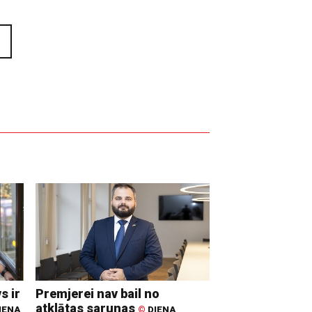
s ir
Premjerei nav bail no
atklātas sarunas
IENA
©
DIENA