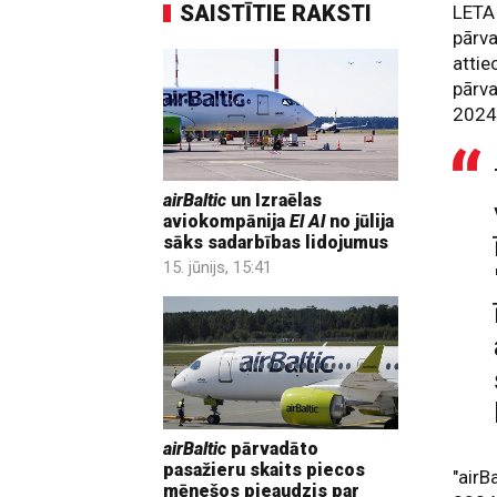
SAISTĪTIE RAKSTI
LETA 
pārva
attie
pārva
2024
airBaltic
un Izraēlas
aviokompānija
El Al
no jūlija
sāks sadarbības lidojumus
15. jūnijs, 15:41
airBaltic
pārvadāto
pasažieru skaits piecos
"airB
mēnešos pieaudzis par