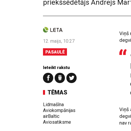
priekšsēdētājs Andrejs Mar
Viņš 
degvi
12. maijs, 10:27
PASAULĒ
Ieteikt rakstu
TĒMAS
Lidmašīna
Viņš 
Aviokompānijas
degvi
airBaltic
Aviosatiksme
nav r