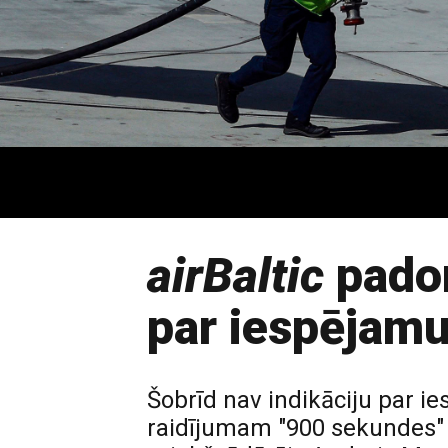
airBaltic
padom
par iespējamu
Šobrīd nav indikāciju par ie
raidījumam "900 sekundes" 