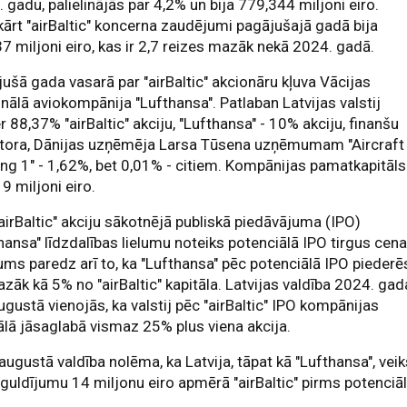
 gadu, palielinājās par 4,2% un bija 779,344 miljoni eiro.
ārt "airBaltic" koncerna zaudējumi pagājušajā gadā bija
7 miljoni eiro, kas ir 2,7 reizes mazāk nekā 2024. gadā.
ušā gada vasarā par "airBaltic" akcionāru kļuva Vācijas
nālā aviokompānija "Lufthansa". Patlaban Latvijas valstij
r 88,37% "airBaltic" akciju, "Lufthansa" - 10% akciju, finanšu
stora, Dānijas uzņēmēja Larsa Tūsena uzņēmumam "Aircraft
ng 1" - 1,62%, bet 0,01% - citiem. Kompānijas pamatkapitāls 
9 miljoni eiro.
airBaltic" akciju sākotnējā publiskā piedāvājuma (IPO)
hansa" līdzdalības lielumu noteiks potenciālā IPO tirgus cena
ums paredz arī to, ka "Lufthansa" pēc potenciālā IPO piederē
zāk kā 5% no "airBaltic" kapitāla. Latvijas valdība 2024. gad
ugustā vienojās, ka valstij pēc "airBaltic" IPO kompānijas
ālā jāsaglabā vismaz 25% plus viena akcija.
augustā valdība nolēma, ka Latvija, tāpat kā "Lufthansa", vei
eguldījumu 14 miljonu eiro apmērā "airBaltic" pirms potenciā