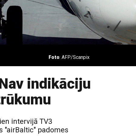
Foto
: AFP/Scanpix
Nav indikāciju
 trūkumu
ien intervijā TV3
 "airBaltic" padomes