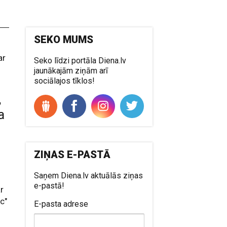
SEKO MUMS
ar
Seko līdzi portāla Diena.lv
jaunākajām ziņām arī
sociālajos tīklos!
,
a
ZIŅAS E-PASTĀ
Saņem Diena.lv aktuālās ziņas
e-pastā!
ar
c"
E-pasta adrese