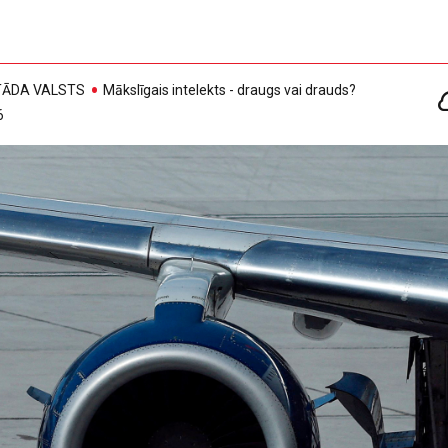
, TĀDA VALSTS
Mākslīgais intelekts - draugs vai drauds?
6