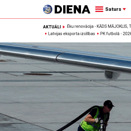
Saturs
Ēku renovācija - KĀDS MĀJOKLIS
AKTUĀLI
Latvijas eksporta izcilības
PK futbolā - 202