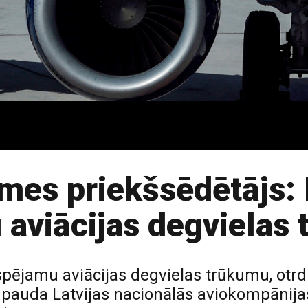
es priekšsēdētājs: 
 aviācijas degvielas
spējamu aviācijas degvielas trūkumu, otrd
pauda Latvijas nacionālās aviokompānijas