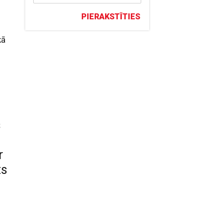
PIERAKSTĪTIES
kā
s
s
r
ts