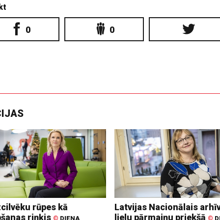
kt
0
0
CIJAS
zcilvēku rūpes kā
Latvijas Nacionālais arhīv
bšanas riņķis
lielu pārmaiņu priekšā
©
DIENA
©
D