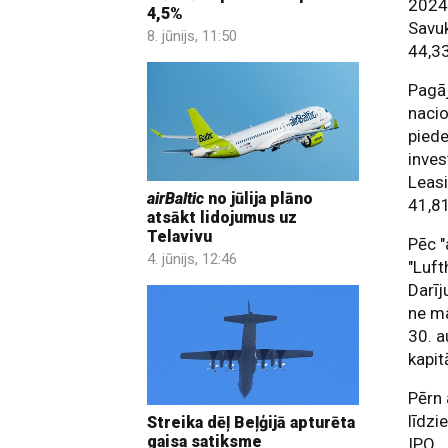
2024.
4,5%
Savuk
8. jūnijs, 11:50
44,33
Pagāj
nacio
piede
inve
Leasi
airBaltic
no jūlija plāno
41,81
atsākt lidojumus uz
Telavivu
Pēc "
4. jūnijs, 12:46
"Luft
Darīj
ne ma
30. a
kapit
Pērn 
līdzi
Streika dēļ Beļģijā apturēta
gaisa satiksme
IPO.