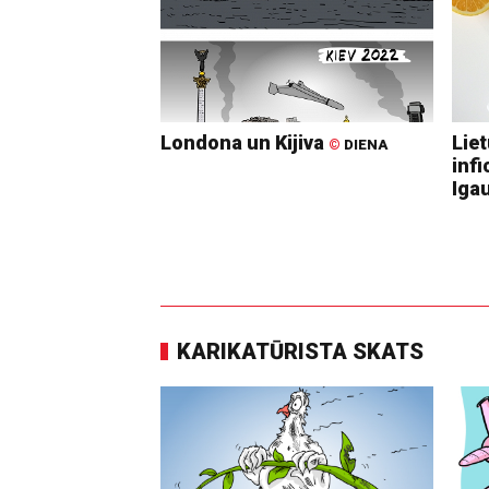
Londona un Kijiva
Lie
©
DIENA
infi
Igau
KARIKATŪRISTA SKATS