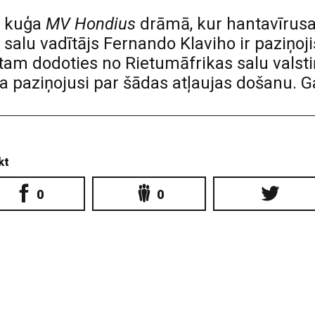
u kuģa
MV Hondius
drāmā, kur hantavīrusa 
salu vadītājs Fernando Klaviho ir paziņoj
tam dodoties no Rietumāfrikas salu valst
ija paziņojusi par šādas atļaujas došanu.
kt
0
0