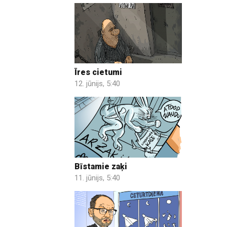
Īres cietumi
12. jūnijs, 5:40
Bīstamie zaķi
11. jūnijs, 5:40