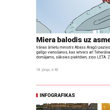
Miera balodis uz asm
Irānas ārlietu ministrs Abass Aragči paziņo
galīgo vienošanos, kas ietvers arī Teherā
domājams, sāksies piektdien, ziņo LETA. Z
18. jūnijs, 6:40
INFOGRAFIKAS