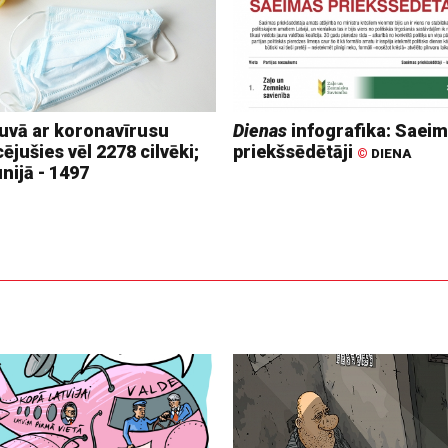
tuvā ar koronavīrusu
Dienas
infografika: Saei
cējušies vēl 2278 cilvēki;
priekšsēdētāji
©
DIENA
nijā - 1497