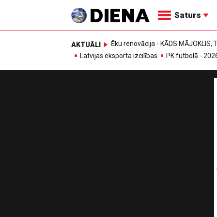
Saturs
Ēku renovācija - KĀDS MĀJOKLIS
AKTUĀLI
Latvijas eksporta izcilības
PK futbolā - 202