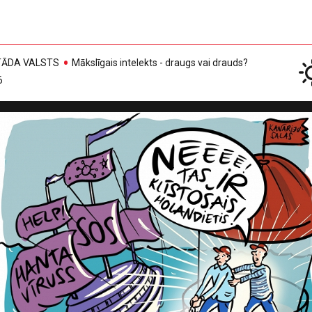
, TĀDA VALSTS
Mākslīgais intelekts - draugs vai drauds?
6