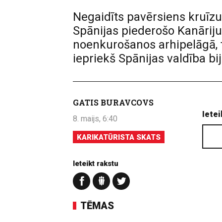
Negaidīts pavērsiens kruīz
Spānijas piederošo Kanāriju 
noenkurošanos arhipelāgā, 
iepriekš Spānijas valdība b
GATIS BURAVCOVS
Ietei
8. maijs, 6:40
KARIKATŪRISTA SKATS
Ieteikt rakstu
TĒMAS