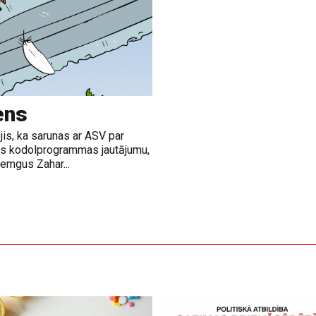
ens
jis, ka sarunas ar ASV par
nas kodolprogrammas jautājumu,
emgus Zahar...