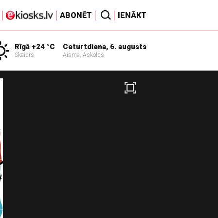
ABONĒT
IENĀKT
Rīgā +24 °C
Ceturtdiena, 6. augusts
Skaidrs
Aisma, Askolds