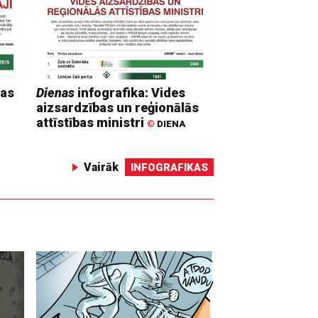
mas
Dienas
infografika: Vides
aizsardzības un reģionālās
attīstības ministri
©
DIENA
Vairāk
INFOGRAFIKAS