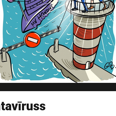
ntavīruss