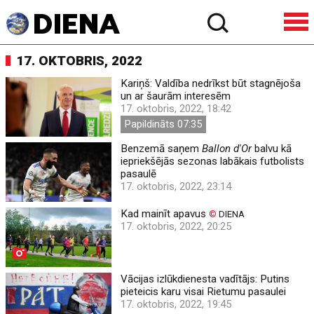
17. OKTOBRIS, 2022
Kariņš: Valdība nedrīkst būt stagnējoša
un ar šaurām interesēm
17. oktobris, 2022, 18:42
Papildināts 07:35
Benzemā saņem
Ballon d'Or
balvu kā
iepriekšējās sezonas labākais futbolists
pasaulē
17. oktobris, 2022, 23:14
Kad mainīt apavus
©
DIENA
17. oktobris, 2022, 20:25
Vācijas izlūkdienesta vadītājs: Putins
pieteicis karu visai Rietumu pasaulei
17. oktobris, 2022, 19:45