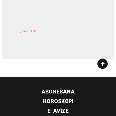
kravu apdrošināšana
granulu katli
siltumsūknis
ABONĒŠANA
HOROSKOPI
E-AVĪZE