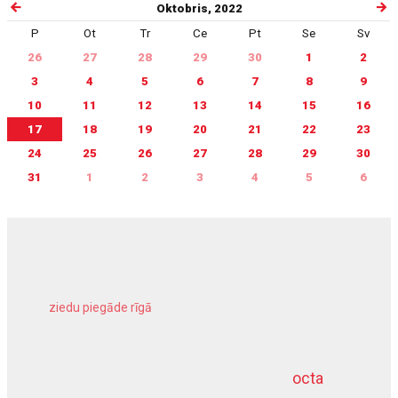
Oktobris, 2022
P
Ot
Tr
Ce
Pt
Se
Sv
26
27
28
29
30
1
2
3
4
5
6
7
8
9
10
11
12
13
14
15
16
17
18
19
20
21
22
23
24
25
26
27
28
29
30
31
1
2
3
4
5
6
ziedu piegāde rīgā
meliorācijas darbi
octa
dziļurbums