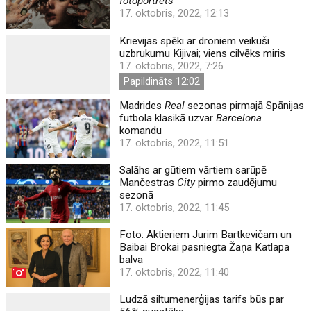
fotoportrets
17. oktobris, 2022, 12:13
Krievijas spēki ar droniem veikuši
uzbrukumu Kijivai; viens cilvēks miris
17. oktobris, 2022, 7:26
Papildināts 12:02
Madrides
Real
sezonas pirmajā Spānijas
futbola klasikā uzvar
Barcelona
komandu
17. oktobris, 2022, 11:51
Salāhs ar gūtiem vārtiem sarūpē
Mančestras
City
pirmo zaudējumu
sezonā
17. oktobris, 2022, 11:45
Foto: Aktieriem Jurim Bartkevičam un
Baibai Brokai pasniegta Žaņa Katlapa
balva
17. oktobris, 2022, 11:40
Ludzā siltumenerģijas tarifs būs par