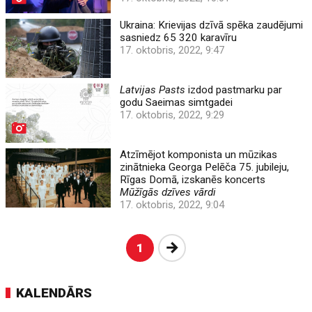
Ukraina: Krievijas dzīvā spēka zaudējumi
sasniedz 65 320 karavīru
17. oktobris, 2022, 9:47
Latvijas Pasts
izdod pastmarku par
godu Saeimas simtgadei
17. oktobris, 2022, 9:29
Atzīmējot komponista un mūzikas
zinātnieka Georga Pelēča 75. jubileju,
Rīgas Domā, izskanēs koncerts
Mūžīgās dzīves vārdi
17. oktobris, 2022, 9:04
Nākošā
1
KALENDĀRS