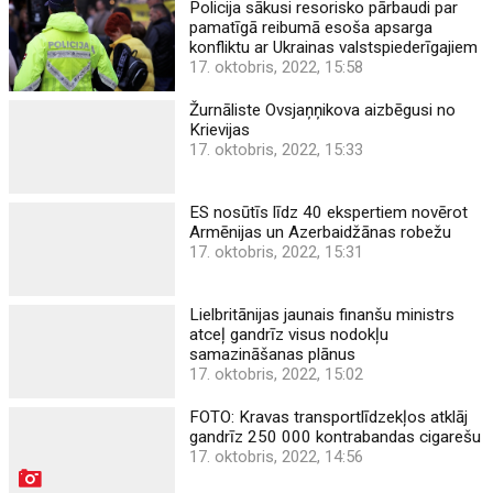
Policija sākusi resorisko pārbaudi par
pamatīgā reibumā esoša apsarga
konfliktu ar Ukrainas valstspiederīgajiem
17. oktobris, 2022, 15:58
Žurnāliste Ovsjaņņikova aizbēgusi no
Krievijas
17. oktobris, 2022, 15:33
ES nosūtīs līdz 40 ekspertiem novērot
Armēnijas un Azerbaidžānas robežu
17. oktobris, 2022, 15:31
Lielbritānijas jaunais finanšu ministrs
atceļ gandrīz visus nodokļu
samazināšanas plānus
17. oktobris, 2022, 15:02
FOTO: Kravas transportlīdzekļos atklāj
gandrīz 250 000 kontrabandas cigarešu
17. oktobris, 2022, 14:56