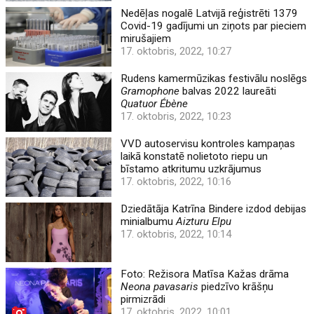
Nedēļas nogalē Latvijā reģistrēti 1379
Covid-19 gadījumi un ziņots par pieciem
mirušajiem
17. oktobris, 2022, 10:27
Rudens kamermūzikas festivālu noslēgs
Gramophone
balvas 2022 laureāti
Quatuor Ébène
17. oktobris, 2022, 10:23
VVD autoservisu kontroles kampaņas
laikā konstatē nolietoto riepu un
bīstamo atkritumu uzkrājumus
17. oktobris, 2022, 10:16
Dziedātāja Katrīna Bindere izdod debijas
minialbumu
Aizturu Elpu
17. oktobris, 2022, 10:14
Foto: Režisora Matīsa Kažas drāma
Neona pavasaris
piedzīvo krāšņu
pirmizrādi
17. oktobris, 2022, 10:01