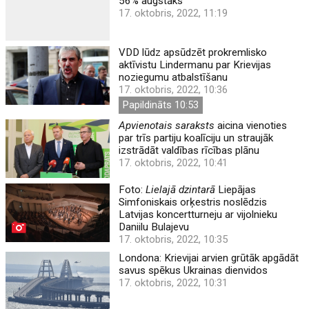
56% augstāks
17. oktobris, 2022, 11:19
VDD lūdz apsūdzēt prokremlisko
aktīvistu Lindermanu par Krievijas
noziegumu atbalstīšanu
17. oktobris, 2022, 10:36
Papildināts 10:53
Apvienotais saraksts
aicina vienoties
par trīs partiju koalīciju un straujāk
izstrādāt valdības rīcības plānu
17. oktobris, 2022, 10:41
Foto:
Lielajā dzintarā
Liepājas
Simfoniskais orķestris noslēdzis
Latvijas koncertturneju ar vijolnieku
Daniilu Bulajevu
17. oktobris, 2022, 10:35
Londona: Krievijai arvien grūtāk apgādāt
savus spēkus Ukrainas dienvidos
17. oktobris, 2022, 10:31