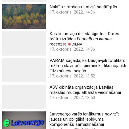
Naktī uz otrdienu Latvijā bagātīgi līs
17. oktobris, 2022, 14:36
Karalis un viņa dziedātājputns. Dailes
teātra izrādes
Farinelli un karalis
recenzija
©
DIENA
17. oktobris, 2022, 14:06
VARAM sagaida, ka Daugavpilī totalitāro
režīmu slavinošie pieminekļi tiks nojaukti
līdz mēneša beigām
17. oktobris, 2022, 13:52
ASV dibināta organizācija Latvijas
mākslas muzeju atbalsta veicināšanai
17. oktobris, 2022, 13:50
Latvenergo
varēs ienākumus novirzīt
jaudas un obligākā iepirkuma
komponenšu samazināšanai