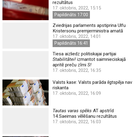
rezultātus
17. oktobris, 2022, 15:15
Papildināts 17:00
Zviedrijas parlaments apstiprina Ulfu
Kristersonu premjerministra amatā
17. oktobris, 2022, 14:01
Papildināts 16:41
Tiesa aizliedz politiskajai partijai
Stabilitātei!
izmantot saimnieciskajā
apritē preču zīmi
S!
17. oktobris, 2022, 16:35
Valsts kase: Valsts parāda ilgtspēja nav
riskanta
17. oktobris, 2022, 16:09
Tautas varas spēks
AT apstrīd
14.Saeimas vēlēšanu rezultātus
17. oktobris, 2022, 16:03