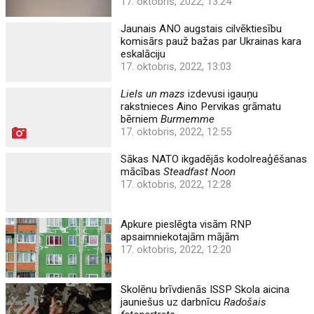
17. oktobris, 2022, 13:24
Jaunais ANO augstais cilvēktiesību
komisārs pauž bažas par Ukrainas kara
eskalāciju
17. oktobris, 2022, 13:03
Liels un mazs
izdevusi igauņu
rakstnieces Aino Pervikas grāmatu
bērniem
Burmemme
17. oktobris, 2022, 12:55
Sākas NATO ikgadējās kodolreaģēšanas
mācības
Steadfast Noon
17. oktobris, 2022, 12:28
Apkure pieslēgta visām RNP
apsaimniekotajām mājām
17. oktobris, 2022, 12:20
Skolēnu brīvdienās ISSP Skola aicina
jauniešus uz darbnīcu
Radošais