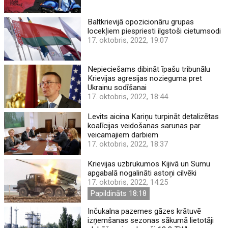
Baltkrievijā opozicionāru grupas
locekļiem piespriesti ilgstoši cietumsodi
17. oktobris, 2022, 19:07
Nepieciešams dibināt īpašu tribunālu
Krievijas agresijas nozieguma pret
Ukrainu sodīšanai
17. oktobris, 2022, 18:44
Levits aicina Kariņu turpināt detalizētas
koalīcijas veidošanas sarunas par
veicamajiem darbiem
17. oktobris, 2022, 18:37
Krievijas uzbrukumos Kijivā un Sumu
apgabalā nogalināti astoņi cilvēki
17. oktobris, 2022, 14:25
Papildināts 18:18
Inčukalna pazemes gāzes krātuvē
izņemšanas sezonas sākumā lietotāji