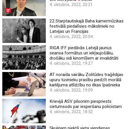
4. oktobris, 2022, 20:21
22.Starptautiskajā Baha kamermūzikas
festivālā piedalīsies mākslinieki no
Latvijas un Francijas
4. oktobris, 2022, 20:04
RIGA IFF piedāvās Latvijā jaunus
seansa formātus un iekļaujošāku,
drošāku vidi kinomīļiem ar invaliditāti
4. oktobris, 2022, 19:27
AT noraida vairāku Zolitūdes traģēdijas
upuru tuvinieku prasību piedzīt morālā
kaitējuma atlīdzību no ēkas īpašnieka
4. oktobris, 2022, 19:09
Krievijā ASV pilsonim piespriests
cietumsods par iesperšanu policistam
4. oktobris, 2022, 18:52
Skujiņam piektā vieta viendienas