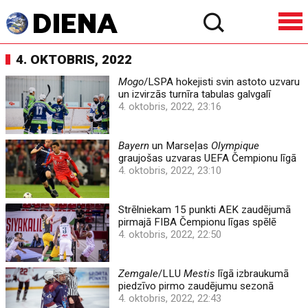
4. OKTOBRIS, 2022
Mogo
/LSPA hokejisti svin astoto uzvaru
un izvirzās turnīra tabulas galvgalī
4. oktobris, 2022, 23:16
Bayern
un Marseļas
Olympique
graujošas uzvaras UEFA Čempionu līgā
4. oktobris, 2022, 23:10
Strēlniekam 15 punkti AEK zaudējumā
pirmajā FIBA Čempionu līgas spēlē
4. oktobris, 2022, 22:50
Zemgale
/LLU
Mestis
līgā izbraukumā
piedzīvo pirmo zaudējumu sezonā
4. oktobris, 2022, 22:43