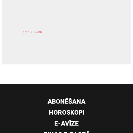
kravu apdrošināšana
granulu katli
siltumsūknis
ABONĒŠANA
HOROSKOPI
E-AVĪZE