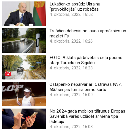
Lukašenko apsūdz Ukrainu
"provokācijās" uz robežas
4. oktobris, 2022, 16:52
Trešdien debesis no jauna apmāksies un
mazliet līs
4. oktobris, 2022, 16:26
FOTO: Atklāts pārbūvētais ceļa posms
starp Turaidu un Siguldu
4. oktobris, 2022, 16:23
Ostapenko nepārvar arī Ostravas
WTA
500
sērijas turnīra pirmo kārtu
4. oktobris, 2022, 16:09
No 2024.gada mobilos tālruņus Eiropas
Savienībā varēs uzlādēt ar viena tipa
lādētāju
4. oktobris, 2022, 16:03