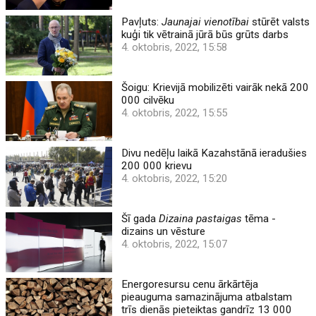
Pavļuts:
Jaunajai vienotībai
stūrēt valsts
kuģi tik vētrainā jūrā būs grūts darbs
4. oktobris, 2022, 15:58
Šoigu: Krievijā mobilizēti vairāk nekā 200
000 cilvēku
4. oktobris, 2022, 15:55
Divu nedēļu laikā Kazahstānā ieradušies
200 000 krievu
4. oktobris, 2022, 15:20
Šī gada
Dizaina pastaigas
tēma -
dizains un vēsture
4. oktobris, 2022, 15:07
Energoresursu cenu ārkārtēja
pieauguma samazinājuma atbalstam
trīs dienās pieteiktas gandrīz 13 000