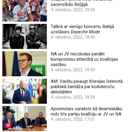
sacensībās Beļģijā
4. oktobris, 2022, 18:50
Tallinā ar vienīgo koncertu Baltijā
uzstāsies
Depeche Mode
4. oktobris, 2022, 18:49
NA un JV neizdodas panākt
kompromisu attiecībā uz koalīcijas
sastāvu
4. oktobris, 2022, 18:43
AM: Varētu pieaugt Krievijas īstenotā
publiskā šantāža par kodolieroču
aktivitātēm
4. oktobris, 2022, 18:29
Apvienotais saraksts
kā dinamiskāku
redz trīs partiju koalīciju ar JV un NA
4. oktobris, 2022, 17:01