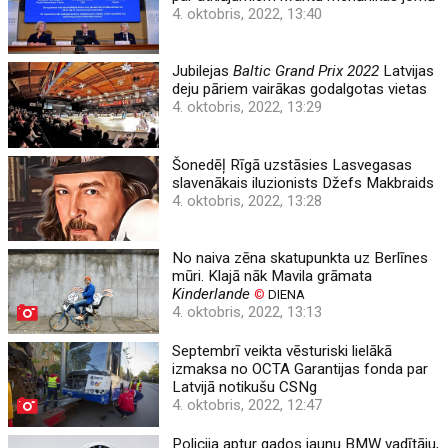
4. oktobris, 2022, 13:40
Jubilejas
Baltic Grand Prix 2022
Latvijas
deju pāriem vairākas godalgotas vietas
4. oktobris, 2022, 13:29
Šonedēļ Rīgā uzstāsies Lasvegasas
slavenākais iluzionists Džefs Makbraids
4. oktobris, 2022, 13:28
No naiva zēna skatupunkta uz Berlīnes
mūri. Klajā nāk Mavila grāmata
Kinderlande
©
DIENA
4. oktobris, 2022, 13:13
Septembrī veikta vēsturiski lielākā
izmaksa no OCTA Garantijas fonda par
Latvijā notikušu CSNg
4. oktobris, 2022, 12:47
Policija aptur gados jaunu BMW vadītāju,