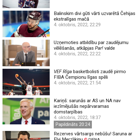
Balinskim divi gūti vārti uzvarētā Čehijas
ekstralīgas mačā
4. oktobris, 2022, 22:29
Uzņemoties atbildību par zaudējumu
vēlēšanās, atkāpjas
Par!
valde
4. oktobris, 2022, 22:22
VEF Rīga
basketbolisti zaudē pirmo
FIBA Čempionu līgas spēli
4. oktobris, 2022, 21:54
Kariņš: sarunās ar AS un NA nav
iezīmējušās nepārvaramas
domstarpības
4. oktobris, 2022, 18:37
Papildināts 20:24
Rezerves vārtsargs nebūšu! Saruna ar
Elvi Merzļikinu
©
DIENA