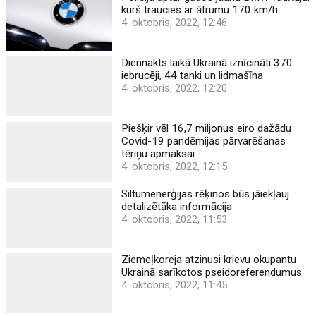
kurš traucies ar ātrumu 170 km/h
4. oktobris, 2022, 12:46
Diennakts laikā Ukrainā iznīcināti 370
iebrucēji, 44 tanki un lidmašīna
4. oktobris, 2022, 12:20
Piešķir vēl 16,7 miljonus eiro dažādu
Covid-19 pandēmijas pārvarēšanas
tēriņu apmaksai
4. oktobris, 2022, 12:15
Siltumenerģijas rēķinos būs jāiekļauj
detalizētāka informācija
4. oktobris, 2022, 11:53
Ziemeļkoreja atzinusi krievu okupantu
Ukrainā sarīkotos pseidoreferendumus
4. oktobris, 2022, 11:45