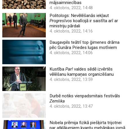
mājsaimniecības
4. oktobris, 2022, 14:48
Politologs: Nevēlēšanās iekļaut
Progresīvos
koalīcijā ir saistīta arī ar
ministriju pārdali
4. oktobris, 2022, 14:16
Daugavpils teātrī top ģimenes drāma
pēc Gunāra Priedes lugas motīviem
4. oktobris, 2022, 14:06
Kustība
Par!
valdes sēdē izvērtēs
vēlēšanu kampaņas organizēšanu
4. oktobris, 2022, 13:59
Durbē notiks vienpadsmitais festivāls
Zemlika
4. oktobris, 2022, 13:47
Nobela prēmija fizikā piešķirta trijotnei
par atklājumiem kvantu mehānikas jomā