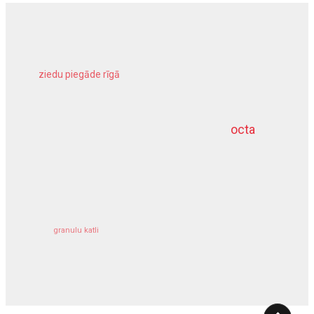
ziedu piegāde rīgā
meliorācijas darbi
octa
dziļurbums
kravu apdrošināšana
granulu katli
siltumsūknis