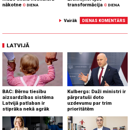
nākotne
transformācija
©
DIENA
©
DIENA
Vairāk
DIENAS KOMENTĀRS
LATVIJĀ
BAC: Bērnu tiesību
Kulbergs: Daži ministri ir
aizsardzības sistēma
pārpratuši doto
Latvijā patlaban ir
uzdevumu par trim
stiprāka nekā agrāk
prioritātēm