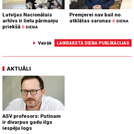
Latvijas Nacionālais
Premjerei nav bail no
arhīvs ir lielu pārmaiņu
atklātas sarunas
©
DIENA
priekšā
©
DIENA
Vairāk
LAIKRAKSTA DIENA PUBLIKĀCIJAS
AKTUĀLI
ASV profesors: Putinam
ir divarpus gadu ilgs
iespēju logs