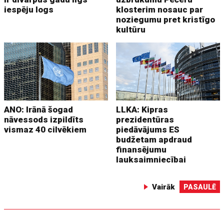
iespēju logs
klosterim nosauc par
noziegumu pret kristīgo
kultūru
ANO: Irānā šogad
LLKA: Kipras
nāvessods izpildīts
prezidentūras
vismaz 40 cilvēkiem
piedāvājums ES
budžetam apdraud
finansējumu
lauksaimniecībai
Vairāk
PASAULĒ