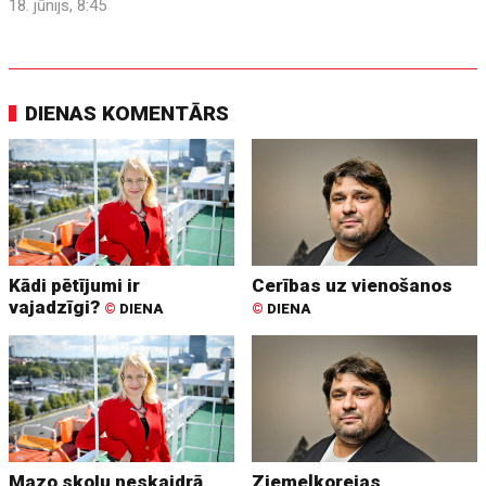
18. jūnijs, 8:45
DIENAS KOMENTĀRS
Kādi pētījumi ir
Cerības uz vienošanos
vajadzīgi?
©
DIENA
©
DIENA
Mazo skolu neskaidrā
Ziemeļkorejas