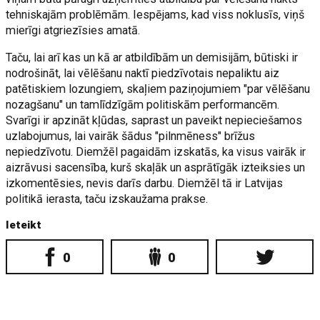
tehniskajām problēmām. Iespējams, kad viss noklusīs, viņš
mierīgi atgriezīsies amatā.
Taču, lai arī kas un kā ar atbildībām un demisijām, būtiski ir
nodrošināt, lai vēlēšanu naktī piedzīvotais nepaliktu aiz
patētiskiem lozungiem, skaļiem paziņojumiem "par vēlēšanu
nozagšanu" un tamlīdzīgām politiskām performancēm.
Svarīgi ir apzināt kļūdas, saprast un paveikt nepieciešamos
uzlabojumus, lai vairāk šādus "pilnmēness" brīžus
nepiedzīvotu. Diemžēl pagaidām izskatās, ka visus vairāk ir
aizrāvusi sacensība, kurš skaļāk un asprātīgāk izteiksies un
izkomentēsies, nevis darīs darbu. Diemžēl tā ir Latvijas
politikā ierasta, taču izskaužama prakse.
Ieteikt
0
0