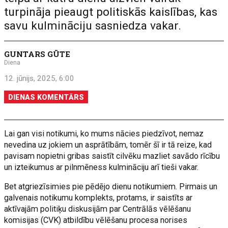
turpināja pieaugt politiskās kaislības, kas
savu kulmināciju sasniedza vakar.
GUNTARS GŪTE
Diena
12. jūnijs, 2025, 6:00
DIENAS KOMENTĀRS
Lai gan visi notikumi, ko mums nācies piedzīvot, nemaz
nevedina uz jokiem un asprātībām, tomēr šī ir tā reize, kad
pavisam nopietni gribas saistīt cilvēku mazliet savādo rīcību
un izteikumus ar pilnmēness kulmināciju arī tieši vakar.
Bet atgriezīsimies pie pēdējo dienu notikumiem. Pirmais un
galvenais notikumu komplekts, protams, ir saistīts ar
aktīvajām politiķu diskusijām par Centrālās vēlēšanu
komisijas (CVK) atbildību vēlēšanu procesa norises