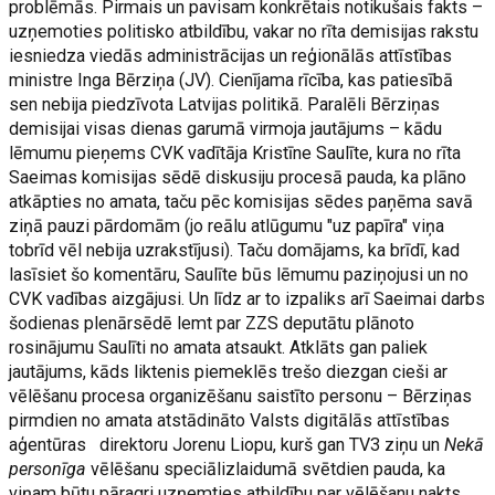
problēmās. Pirmais un pavisam konkrētais notikušais fakts –
uzņemoties politisko atbildību, vakar no rīta demisijas rakstu
iesniedza viedās administrācijas un reģionālās attīstības
ministre Inga Bērziņa (JV). Cienījama rīcība, kas patiesībā
sen nebija piedzīvota Latvijas politikā. Paralēli Bērziņas
demisijai visas dienas garumā virmoja jautājums – kādu
lēmumu pieņems CVK vadītāja Kristīne Saulīte, kura no rīta
Saeimas komisijas sēdē diskusiju procesā pauda, ka plāno
atkāpties no amata, taču pēc komisijas sēdes paņēma savā
ziņā pauzi pārdomām (jo reālu atlūgumu "uz papīra" viņa
tobrīd vēl nebija uzrakstījusi). Taču domājams, ka brīdī, kad
lasīsiet šo komentāru, Saulīte būs lēmumu paziņojusi un no
CVK vadības aizgājusi. Un līdz ar to izpaliks arī Saeimai darbs
šodienas plenārsēdē lemt par ZZS deputātu plānoto
rosinājumu Saulīti no amata atsaukt. Atklāts gan paliek
jautājums, kāds liktenis piemeklēs trešo diezgan cieši ar
vēlēšanu procesa organizēšanu saistīto personu – Bērziņas
pirmdien no amata atstādināto Valsts digitālās attīstības
aģentūras direktoru Jorenu Liopu, kurš gan TV3 ziņu un
Nekā
personīga
vēlēšanu speciālizlaidumā svētdien pauda, ka
viņam būtu pāragri uzņemties atbildību par vēlēšanu nakts