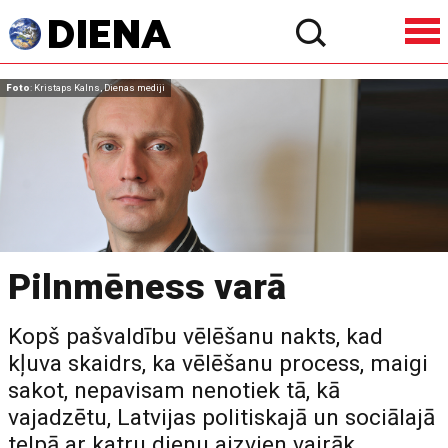
Foto
: Kristaps Kalns, Dienas mediji
Pilnmēness varā
Kopš pašvaldību vēlēšanu nakts, kad
kļuva skaidrs, ka vēlēšanu process, maigi
sakot, nepavisam nenotiek tā, kā
vajadzētu, Latvijas politiskajā un sociālajā
telpā ar katru dienu aizvien vairāk