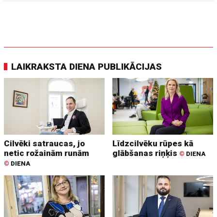
LAIKRAKSTA DIENA PUBLIKĀCIJAS
Cilvēki satraucas, jo
Līdzcilvēku rūpes kā
netic rožainām runām
glābšanas riņķis
©
DIENA
©
DIENA