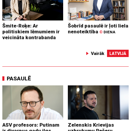
Šmite-Roķe: Ar
Šobrīd pasaulē ir ļoti liela
politiskiem lēmumiem ir
nenoteiktība
©
DIENA
veicināta kontrabanda
Vairāk
LATVIJĀ
PASAULĒ
ASV profesors: Putinam
Zelenskis Krievijas
ir divarpus gadu ilgs
uzbrukumu Pečeru