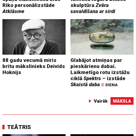
Riko personālizstāde
skulptūra
Zvēra
Atklāsme
savaldīšana ar sirdi
88 gadu vecumā miris
Glabājot atmiņas par
britu mākslinieks Deivids
pieskārienu dabai.
Hoknijs
Laikmetīgo rotu izstāžu
ciklā
Spektrs
– izstāde
Skaistā daba
©
DIENA
Vairāk
MĀKSLA
TEĀTRIS