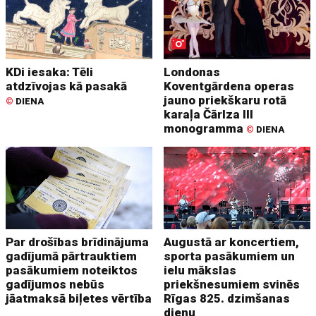
KDi iesaka: Tēli
Londonas
atdzīvojas kā pasakā
Koventgārdena operas
jauno priekškaru rotā
©
DIENA
karaļa Čārlza III
monogramma
©
DIENA
Par drošības brīdinājuma
Augustā ar koncertiem,
gadījumā pārtrauktiem
sporta pasākumiem un
pasākumiem noteiktos
ielu mākslas
gadījumos nebūs
priekšnesumiem svinēs
jāatmaksā biļetes vērtība
Rīgas 825. dzimšanas
dienu