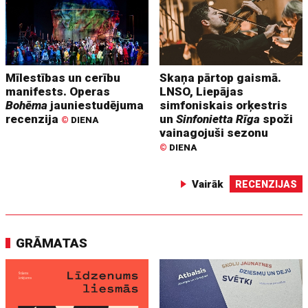
Mīlestības un cerību
Skaņa pārtop gaismā.
manifests. Operas
LNSO, Liepājas
Bohēma
jauniestudējuma
simfoniskais orķestris
recenzija
un
Sinfonietta Rīga
spoži
©
DIENA
vainagojuši sezonu
©
DIENA
Vairāk
RECENZIJAS
GRĀMATAS