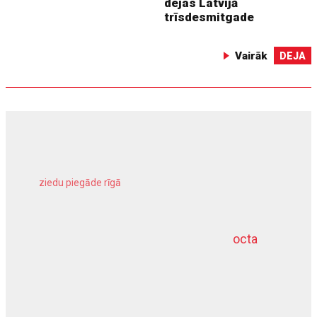
dejas Latvijā
trīsdesmitgade
Vairāk
DEJA
ziedu piegāde rīgā
meliorācijas darbi
octa
dziļurbums
kravu apdrošināšana