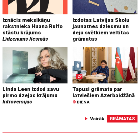
Iznācis meksikāņu
Izdotas Latvijas Skolu
rakstnieka Huana Rulfo
jaunatnes dziesmu un
stāstu krājums
deju svētkiem veltītas
Līdzenums liesmās
grāmatas
Linda Leen izdod savu
Tapusi grāmata par
pirmo dzejas krājumu
latviešiem Azerbaidžānā
Introversijas
©
DIENA
Vairāk
GRĀMATAS