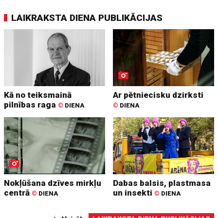
LAIKRAKSTA DIENA PUBLIKĀCIJAS
Kā no teiksmainā
Ar pētniecisku dzirksti
pilnības raga
©
DIENA
©
DIENA
Nokļūšana dzīves mirkļu
Dabas balsis, plastmasa
centrā
un insekti
©
DIENA
©
DIENA