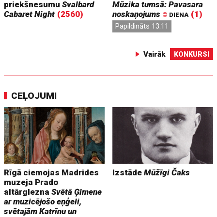
priekšnesumu
Svalbard
Mūzika tumsā: Pavasara
Cabaret Night
(2560)
noskaņojums
(1)
©
DIENA
Papildināts 13:11
Vairāk
KONKURSI
CEĻOJUMI
Rīgā ciemojas Madrides
Izstāde
Mūžīgi Čaks
muzeja Prado
altārglezna
Svētā Ģimene
ar muzicējošo eņģeli,
svētajām Katrīnu un