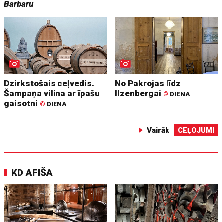
Barbaru
Dzirkstošais ceļvedis.
No Pakrojas līdz
Šampaņa vilina ar īpašu
Ilzenbergai
©
DIENA
gaisotni
©
DIENA
Vairāk
CEĻOJUMI
KD AFIŠA