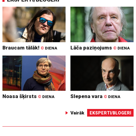
Braucam tālāk!
Lāča paziņojums
©
DIENA
©
DIENA
Noasa šķirsts
Slepena vara
©
DIENA
©
DIENA
Vairāk
EKSPERTI/BLOGERI