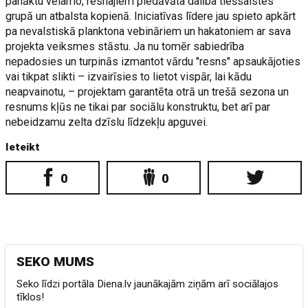
panāktu vēlamo, resnajiem piedāvāta dalība tiešsaistes
grupā un atbalsta kopienā. Iniciatīvas līdere jau spieto apkārt
pa nevalstiskā planktona vebināriem un hakatoniem ar sava
projekta veiksmes stāstu. Ja nu tomēr sabiedrība
nepadosies un turpinās izmantot vārdu "resns" apsaukājoties
vai tikpat slikti – izvairīsies to lietot vispār, lai kādu
neapvainotu, – projektam garantēta otrā un trešā sezona un
resnums kļūs ne tikai par sociālu konstruktu, bet arī par
nebeidzamu zelta dzīslu līdzekļu apguvei.
Ieteikt
0
0
SEKO MUMS
Seko līdzi portāla Diena.lv jaunākajām ziņām arī sociālajos
tīklos!