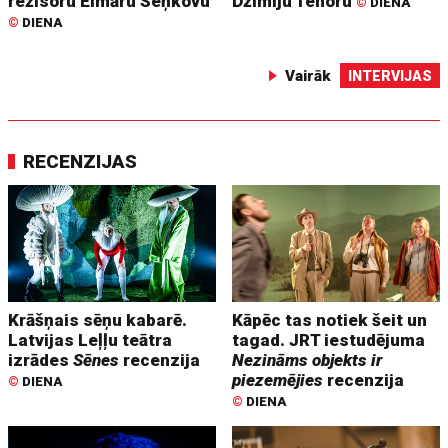
režisoru Elmāru Seņkovu
Džimiju Tenoru
©
DIENA
©
DIENA
Vairāk
INTERVIJAS
RECENZIJAS
Krāšņais sēņu kabarē.
Kāpēc tas notiek šeit un
Latvijas Leļļu teātra
tagad. JRT iestudējuma
izrādes
Sēnes
recenzija
Nezināms objekts ir
piezemējies
recenzija
©
DIENA
©
DIENA