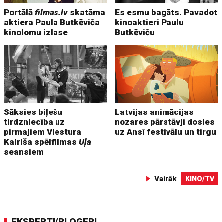
Portālā
filmas.lv
skatāma
Es esmu bagāts. Pavadot
aktiera Paula Butkēviča
kinoaktieri Paulu
kinolomu izlase
Butkēviču
Sāksies biļešu
Latvijas animācijas
tirdzniecība uz
nozares pārstāvji dosies
pirmajiem Viestura
uz Ansī festivālu un tirgu
Kairiša spēlfilmas
Uļa
seansiem
Vairāk
KINO/TV
EKSPERTI/BLOGERI