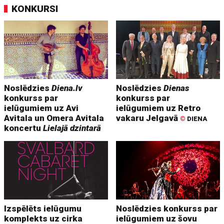
KONKURSI
Noslēdzies
Diena.lv
Noslēdzies
Dienas
konkurss par
konkurss par
ielūgumiem uz Avi
ielūgumiem uz Retro
Avitala un Omera Avitala
vakaru Jelgavā
©
DIENA
koncertu
Lielajā dzintarā
Izspēlēts ielūgumu
Noslēdzies konkurss par
komplekts uz cirka
ielūgumiem uz šovu