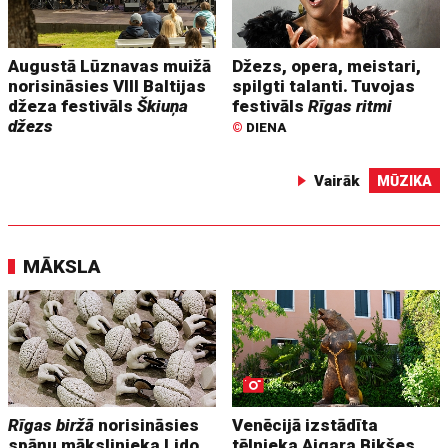
Augustā Lūznavas muižā
Džezs, opera, meistari,
norisināsies VIII Baltijas
spilgti talanti. Tuvojas
džeza festivāls
Škiuņa
festivāls
Rīgas ritmi
džezs
©
DIENA
Vairāk
MŪZIKA
MĀKSLA
Rīgas biržā
norisināsies
Venēcijā izstādīta
spāņu mākslinieka Lido
tēlnieka Aigara Bikšes