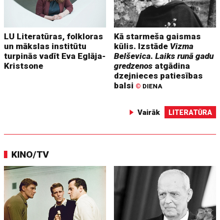
LU Literatūras, folkloras
Kā starmeša gaismas
un mākslas institūtu
kūlis. Izstāde
Vizma
turpinās vadīt Eva Eglāja-
Belševica. Laiks runā gadu
Kristsone
gredzenos
atgādina
dzejnieces patiesības
balsi
©
DIENA
Vairāk
LITERATŪRA
KINO/TV