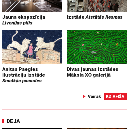
Jauna ekspozīcija
Izstāde
Atstātās liesmas
Livonijas pilis
Anitas Paegles
Divas jaunas izstādes
ilustrāciju izstāde
Māksla XO galerijā
Smalkās pasaules
Vairāk
KD AFIŠA
DEJA