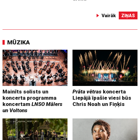
Vairāk
ZIŅAS
MŪZIKA
Mainīts solists un
Prāta vētras
koncerta
koncerta programma
Liepājā īpašie viesi būs
koncertam
LNSO Mālers
Chris Noah un Fiņķis
un Voltons