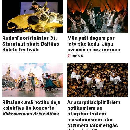
Rudenī norisināsies 31.
Mēs paši degam par
Starptautiskais Baltijas
latvisko kodu. Jāņu
Baleta festivāls
svinēšana bez inerces
©
DIENA
Rātslaukumā notiks deju
Ar starpdisciplināriem
kolektīvu lielkoncerts
notikumiem un
Vidusvasaras dzīvestības
starptautiskiem
māksliniekiem tiks
atzīmēta laikmetīgās