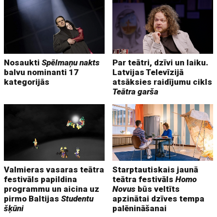
Nosaukti
Spēlmaņu nakts
Par teātri, dzīvi un laiku.
balvu nominanti 17
Latvijas Televīzijā
kategorijās
atsāksies raidījumu cikls
Teātra garša
Valmieras vasaras teātra
Starptautiskais jaunā
festivāls papildina
teātra festivāls
Homo
programmu un aicina uz
Novus
būs veltīts
pirmo Baltijas
Studentu
apzinātai dzīves tempa
šķūni
palēnināšanai