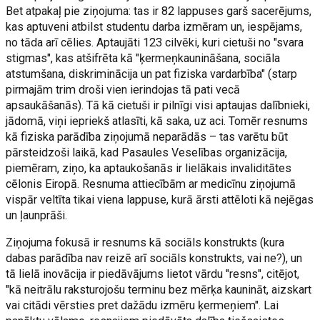
Bet atpakaļ pie ziņojuma: tas ir 82 lappuses garš sacerējums,
kas aptuveni atbilst studentu darba izmēram un, iespējams,
no tāda arī cēlies. Aptaujāti 123 cilvēki, kuri cietuši no "svara
stigmas", kas atšifrēta kā "ķermeņkaunināšana, sociāla
atstumšana, diskriminācija un pat fiziska vardarbība" (starp
pirmajām trim droši vien ierindojas tā pati vecā
apsaukāšanās). Tā kā cietuši ir pilnīgi visi aptaujas dalībnieki,
jādomā, viņi iepriekš atlasīti, kā saka, uz aci. Tomēr resnums
kā fiziska parādība ziņojumā neparādās – tas varētu būt
pārsteidzoši laikā, kad Pasaules Veselības organizācija,
piemēram, ziņo, ka aptaukošanās ir lielākais invaliditātes
cēlonis Eiropā. Resnuma attiecībām ar medicīnu ziņojumā
vispār veltīta tikai viena lappuse, kurā ārsti attēloti kā nejēgas
un ļaunprāši.
Ziņojuma fokusā ir resnums kā sociāls konstrukts (kura
dabas parādība nav reizē arī sociāls konstrukts, vai ne?), un
tā lielā inovācija ir piedāvājums lietot vārdu "resns", citējot,
"kā neitrālu raksturojošu terminu bez mērķa kaunināt, aizskart
vai citādi vērsties pret dažādu izmēru ķermeņiem". Lai