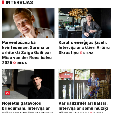
INTERVIJAS
Pārveidošana kā
Karalis enerģijas ķīselī.
kvintesence. Saruna ar
Intervija ar aktieri Artūru
arhitekti Zaigu Gaili par
Skrastiņu
©
DIENA
Mīsa van der Roes balvu
2026
©
DIENA
Nopietni gatavojos
Var sadzirdēt arī balsis.
briedumam. Intervija ar
Intervija ar somu mūziķi