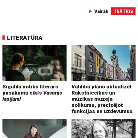
Vairāk
TEĀTRIS
LITERATŪRA
Siguldā notiks literārs
Valdība plāno aktualizēt
pasākumu cikls
Vasaras
Rakstniecības un
lasījumi
mūzikas muzeja
nolikumu, precizējot
funkcijas un uzdevumus