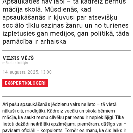
Apsaukāties nav labi – tā kādreiz bērnus
mācīja skolā. Mūsdienās, kad
apsaukāšanās ir kļuvusi par atsevišķu
sociālo tīklu saziņas žanru un no turienes
izpletusies gan medijos, gan politikā, tāda
pamācība ir arhaiska
VILNIS VĒJŠ
mākslas kritiķis
14. augusts, 2025, 13:00
EKSPERTI/BLOGERI
Arī pašu apsaukāšanās jēdzienu vairs nelieto – tā vietā
nākuši citi, modīgāki. Kādreiz vecāki un skola bērniem
mācīja, ka saukt resnu cilvēku par resnu ir nepieklājīgi. Tika
lietoti dažādi neitrālāki apzīmējumi, piemēram, dūšīgs vai –
pavisam oficiāli – korpulents. Tomēr es manu, ka šis laiks ir