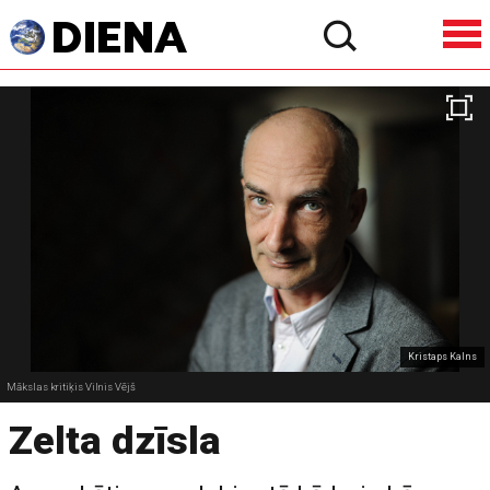
Kristaps Kalns
Mākslas kritiķis Vilnis Vējš
Zelta dzīsla