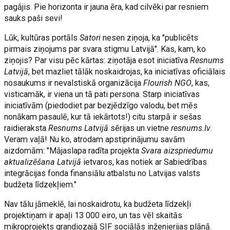
pagājis. Pie horizonta ir jauna ēra, kad cilvēki par resniem
sauks paši sevi!
Lūk, kultūras portāls
Satori
nesen ziņoja, ka "publicēts
pirmais ziņojums par svara stigmu Latvijā". Kas, kam, ko
ziņojis? Par visu pēc kārtas: ziņotāja esot iniciatīva
Resnums
Latvijā
, bet mazliet tālāk noskaidrojas, ka iniciatīvas oficiālais
nosaukums ir nevalstiskā organizācija
Flourish NGO
, kas,
visticamāk, ir viena un tā pati persona. Starp iniciatīvas
iniciatīvām (piedodiet par bezjēdzīgo valodu, bet mēs
nonākam pasaulē, kur tā iekārtots!) citu starpā ir sešas
raidieraksta
Resnums Latvijā
sērijas un vietne
resnums.lv
.
Veram vaļā! Nu ko, atrodam apstiprinājumu savām
aizdomām: "Mājaslapa radīta projekta
Svara aizspriedumu
aktualizēšana Latvijā
ietvaros, kas notiek ar Sabiedrības
integrācijas fonda finansiālu atbalstu no Latvijas valsts
budžeta līdzekļiem."
Nav tālu jāmeklē, lai noskaidrotu, ka budžeta līdzekļi
projektiņam ir apaļi 13 000 eiro, un tas vēl skaitās
mikroprojekts grandiozajā SIF sociālās inženierijas plānā.