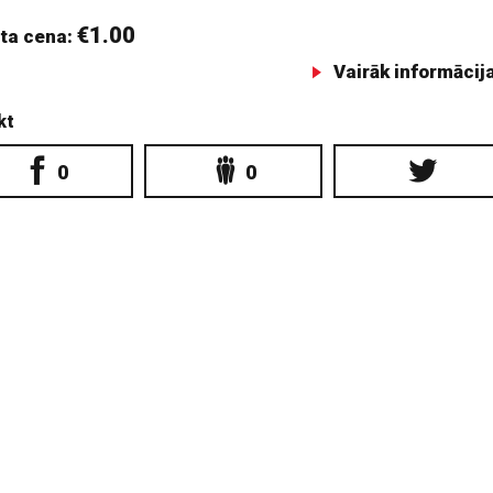
€1.00
ta cena:
Vairāk informācij
kt
0
0