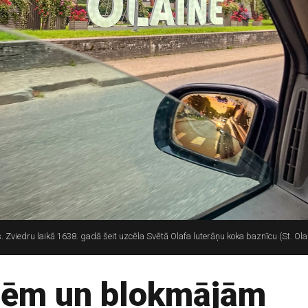
viedru laikā 1638. gadā šeit uzcēla Svētā Olafa luterāņu koka baznīcu (St. Olai),
nēm un blokmājām