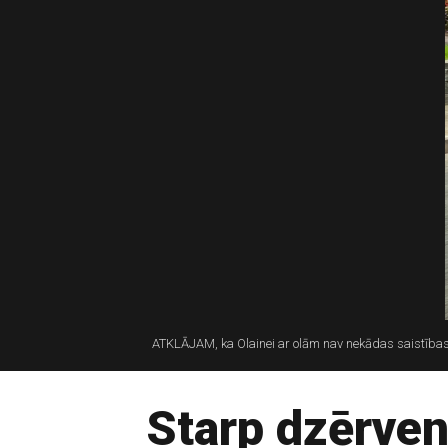
ATKLĀJAM, ka Olainei ar olām nav nekādas saistības. Z
Starp dzērve