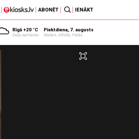
ABONĒT
IENĀKT
Rīgā +20 °C
Piektdiena, 7. augusts
Daļēji apmācies
Madars, Alfrēds, Fredis