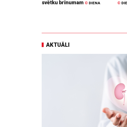
svētku brīnumam
©
DIENA
©
DI
AKTUĀLI