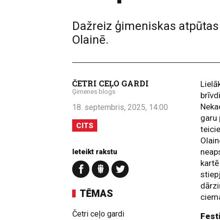
Dažreiz ģimeniskas atpūtas v
Olainē.
ČETRI CEĻO GARDI
Lielā
Ģimenes blogs
brīvd
Nekad
18. septembris, 2025, 14:00
garu 
CITS
teici
Olain
neaps
Ieteikt rakstu
kart
stiep
dārzi
TĒMAS
ciema
Četri ceļo gardi
Fest