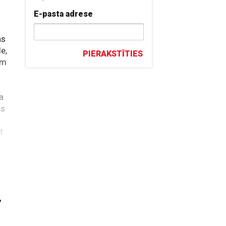
E-pasta adrese
as
de,
PIERAKSTĪTIES
em
ļa
as
t
l
,