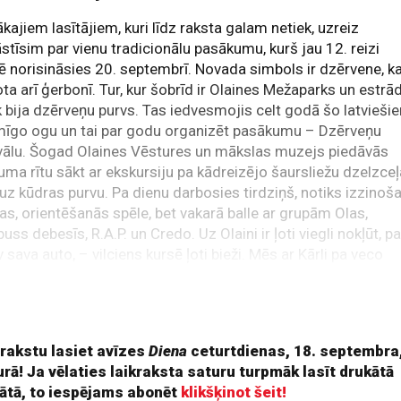
ākajiem lasītājiem, kuri līdz raksta galam netiek, uzreiz
stīsim par vienu tradicionālu pasākumu, kurš jau 12. reizi
ē norisināsies 20. septembrī. Novada simbols ir dzērvene, k
ota arī ģerbonī. Tur, kur šobrīd ir Olaines Mežaparks un estrā
 bija dzērveņu purvs. Tas iedvesmojis celt godā šo latvieši
mīgo ogu un tai par godu organizēt pasākumu – Dzērveņu
vālu. Šogad Olaines Vēstures un mākslas muzejs piedāvās
uma rītu sākt ar ekskursiju pa kādreizējo šaursliežu dzelzce
u uz kūdras purvu. Pa dienu darbosies tirdziņš, notiks izzinoš
jas, orientēšanās spēle, bet vakarā balle ar grupām Olas,
uss debesīs, R.A.P. un Credo. Uz Olaini ir ļoti viegli nokļūt, pa
v sava auto, – vilciens kursē ļoti bieži. Mēs ar Kārli pa veco
vas šoseju pērn esam uz šejieni atminušies ar velo, kas ir vē
 piedzīvojums. Arī pati Olaine ir sagatavojusi vairākus
maršrtutus.
 rakstu lasiet avīzes
Diena
ceturtdienas, 18. septembra
rā! Ja vēlaties laikraksta saturu turpmāk lasīt drukātā
ātā, to iespējams abonēt
klikšķinot šeit!