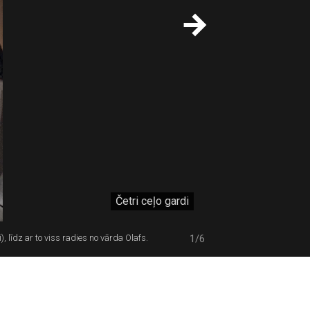
Četri ceļo gardi
 līdz ar to viss radies no vārda Olafs.
1/6