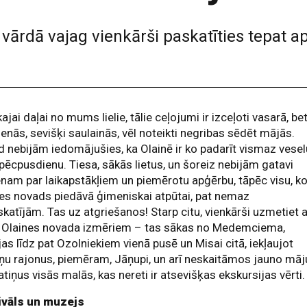
ārdā vajag vienkārši paskatīties tepat ap 
kajai daļai no mums lielie, tālie ceļojumi ir izceļoti vasarā, be
ienās, sevišķi saulainās, vēl noteikti negribas sēdēt mājās.
 nebijām iedomājušies, ka Olainē ir ko padarīt vismaz vesel
pēcpusdienu. Tiesa, sākās lietus, un šoreiz nebijām gatavi
enam par laikapstākļiem un piemērotu apģērbu, tāpēc visu, k
es novads piedāvā ģimeniskai atpūtai, pat nemaz
katījām. Tas uz atgriešanos! Starp citu, vienkārši uzmetiet a
ē Olaines novada izmēriem – tas sākas no Medemciema,
jas līdz pat Ozolniekiem vienā pusē un Misai citā, iekļaujot
ņu rajonus, piemēram, Jāņupi, un arī neskaitāmos jauno māj
tiņus visās malās, kas nereti ir atsevišķas ekskursijas vērti.
ivāls un muzejs