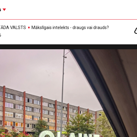
s
, TĀDA VALSTS
Mākslīgais intelekts - draugs vai drauds?
6