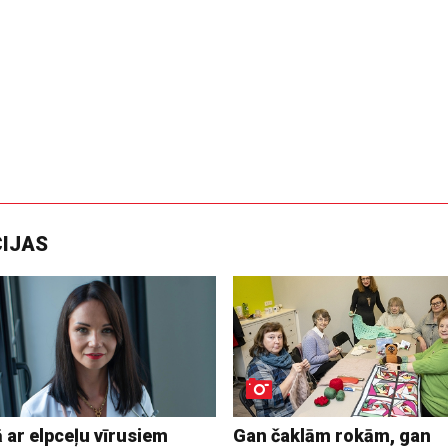
CIJAS
 ar elpceļu vīrusiem
Gan čaklām rokām, gan