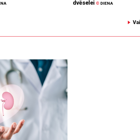
dvēselei
ENA
©
DIENA
Va