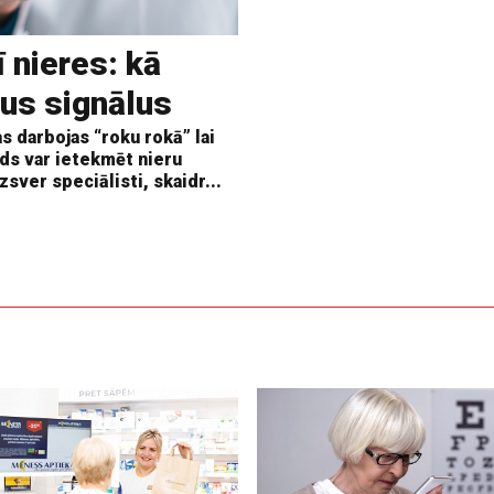
ī nieres: kā
us signālus
as darbojas “roku rokā” lai
ds var ietekmēt nieru
zsver speciālisti, skaidr...