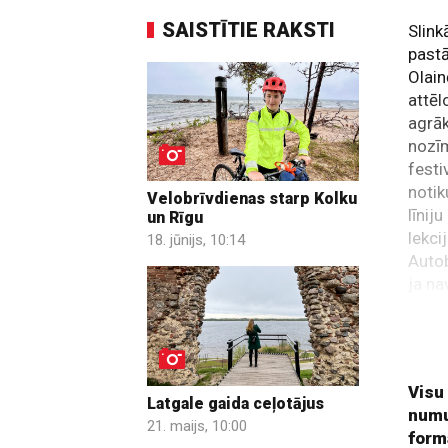
SAISTĪTIE RAKSTI
Slink
pastā
Olain
attēl
agrāk
nozī
festi
notik
Velobrīvdienas starp Kolku
līnij
un Rīgu
lekci
18. jūnijs, 10:14
Autob
ja na
Jelga
viens
velo
Visu
Latgale gaida ceļotājus
numu
21. maijs, 10:00
form