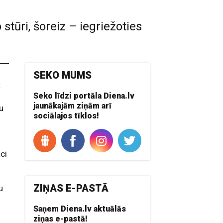
stūri, šoreiz – iegriežoties
SEKO MUMS
t
Seko līdzi portāla Diena.lv
jaunākajām ziņām arī
u
sociālajos tīklos!
o
ci
ZIŅAS E-PASTĀ
u
Saņem Diena.lv aktuālās
ziņas e-pastā!