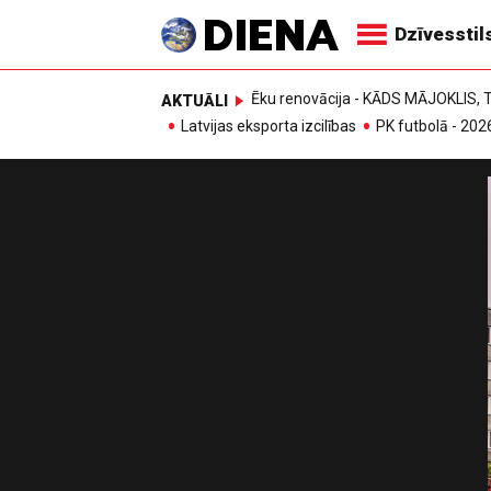
Dzīvesstil
Ēku renovācija - KĀDS MĀJOKLIS
AKTUĀLI
Latvijas eksporta izcilības
PK futbolā - 202