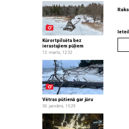
Raks
Ietei
Kūrortpilsēta bez
ierastajiem pūļiem
12. marts, 12:32
Vētras pūtienā gar jūru
30. janvāris, 15:29