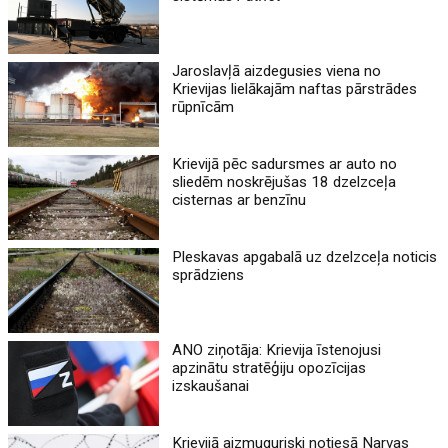
Jaroslavļā aizdegusies viena no
Krievijas lielākajām naftas pārstrādes
rūpnīcām
Krievijā pēc sadursmes ar auto no
sliedēm noskrējušas 18 dzelzceļa
cisternas ar benzīnu
Pleskavas apgabalā uz dzelzceļa noticis
sprādziens
ANO ziņotāja: Krievija īstenojusi
apzinātu stratēģiju opozīcijas
izskaušanai
Krievijā aizmuguriski notiesā Narvas