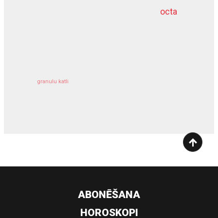
octa
dziļurbums
kravu apdrošināšana
granulu katli
siltumsūknis
ABONĒŠANA
HOROSKOPI