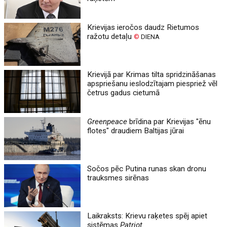
Krievijas ieročos daudz Rietumos
ražotu detaļu
©
DIENA
Krievijā par Krimas tilta spridzināšanas
apspriešanu ieslodzītajam piespriež vēl
četrus gadus cietumā
Greenpeace
brīdina par Krievijas "ēnu
flotes" draudiem Baltijas jūrai
Sočos pēc Putina runas skan dronu
trauksmes sirēnas
Laikraksts: Krievu raķetes spēj apiet
sistēmas
Patriot