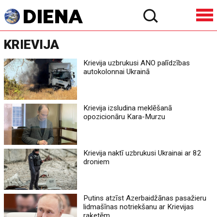
KRIEVIJA
Krievija uzbrukusi ANO palīdzības
autokolonnai Ukrainā
Krievija izsludina meklēšanā
opozicionāru Kara-Murzu
Krievija naktī uzbrukusi Ukrainai ar 82
droniem
Putins atzīst Azerbaidžānas pasažieru
lidmašīnas notriekšanu ar Krievijas
raķetēm