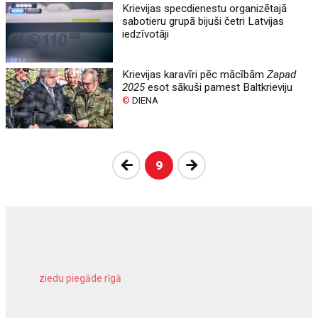
Krievijas specdienestu organizētajā
sabotieru grupā bijuši četri Latvijas
iedzīvotāji
Krievijas karavīri pēc mācībām
Zapad
2025
esot sākuši pamest Baltkrieviju
©
DIENA
Atpakaļ
Nākošā
9
ziedu piegāde rīgā
meliorācijas darbi