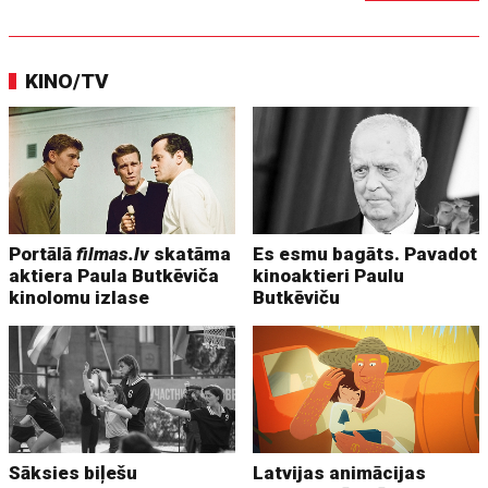
KINO/TV
Portālā
filmas.lv
skatāma
Es esmu bagāts. Pavadot
aktiera Paula Butkēviča
kinoaktieri Paulu
kinolomu izlase
Butkēviču
Sāksies biļešu
Latvijas animācijas