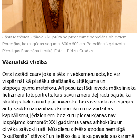
Jānis Mitrēvics.
Bābele
. Skulptūra no piecdesmit porcelāna objektiem.
Porcelāns, koks, grīdas segums. 600 x 600 cm. Porcelāns izgatavots
Piebalgas Porcelāna fabrikā. Foto – Didzis Grodzs
Vēsturiskā virzība
Otrs izstādi caurvijošais tēls ir vebkameru acis, ko var
vispārināt kā plašāku skatīšanās, attēlojuma un
atspoguļojuma metaforu. Arī pašu izstādi ievada mākslinieka
lielizmēra fotoportrets, kas savu izmēru dēļ rada sajūtu, ka
skatītājs tiek caururbjoši novērots. Tas viss rada asociācijas
ar tā saukto uzmanības ekonomiku un uzraudzības
kapitālismu, jēdzieniem, bez kuru piesaukšanas nav
iespējams komentēt XXI gadsimta varas arhitektūru un
cilvēka stāvokli tajā. Mūsdienu cilvēks atrodas nemitīgā
"skatīšanās" stāvoklī un lielāko daļu laika pavada saskarsmē