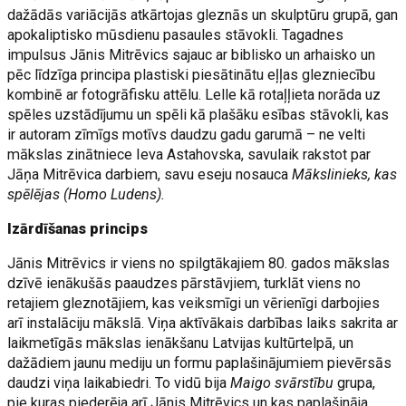
dažādās variācijās atkārtojas gleznās un skulptūru grupā, gan
apokaliptisko mūsdienu pasaules stāvokli. Tagadnes
impulsus Jānis Mitrēvics sajauc ar biblisko un arhaisko un
pēc līdzīga principa plastiski piesātinātu eļļas glezniecību
kombinē ar fotogrāfisku attēlu. Lelle kā rotaļļieta norāda uz
spēles uzstādījumu un spēli kā plašāku esības stāvokli, kas
ir autoram zīmīgs motīvs daudzu gadu garumā – ne velti
mākslas zinātniece Ieva Astahovska, savulaik rakstot par
Jāņa Mitrēvica darbiem, savu eseju nosauca
Mākslinieks, kas
spēlējas (Homo Ludens).
Izārdīšanas princips
Jānis Mitrēvics ir viens no spilgtākajiem 80. gados mākslas
dzīvē ienākušās paaudzes pārstāvjiem, turklāt viens no
retajiem gleznotājiem, kas veiksmīgi un vērienīgi darbojies
arī instalāciju mākslā. Viņa aktīvākais darbības laiks sakrita ar
laikmetīgās mākslas ienākšanu Latvijas kultūrtelpā, un
dažādiem jaunu mediju un formu paplašinājumiem pievērsās
daudzi viņa laikabiedri. To vidū bija
Maigo svārstību
grupa,
pie kuras piederēja arī Jānis Mitrēvics un kas paplašināja