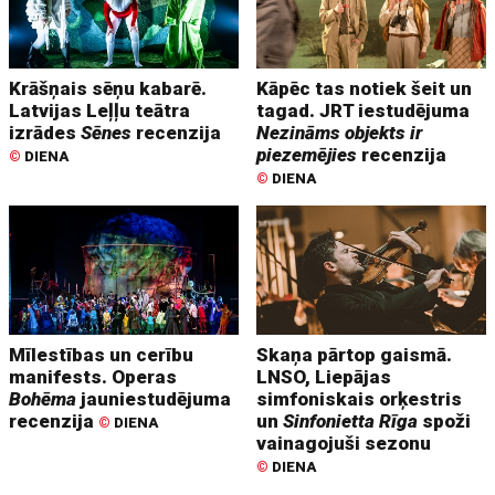
Krāšņais sēņu kabarē.
Kāpēc tas notiek šeit un
Latvijas Leļļu teātra
tagad. JRT iestudējuma
izrādes
Sēnes
recenzija
Nezināms objekts ir
piezemējies
recenzija
©
DIENA
©
DIENA
Mīlestības un cerību
Skaņa pārtop gaismā.
manifests. Operas
LNSO, Liepājas
Bohēma
jauniestudējuma
simfoniskais orķestris
recenzija
un
Sinfonietta Rīga
spoži
©
DIENA
vainagojuši sezonu
©
DIENA