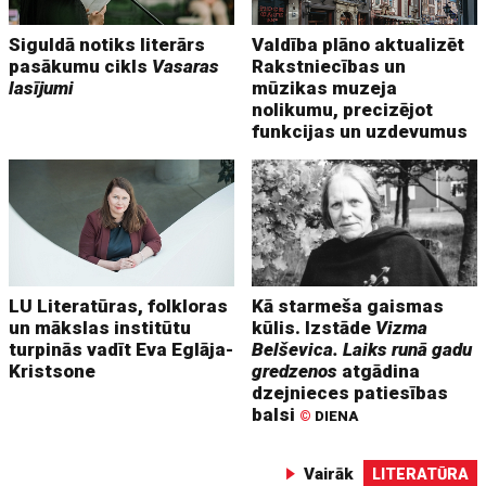
Siguldā notiks literārs
Valdība plāno aktualizēt
pasākumu cikls
Vasaras
Rakstniecības un
lasījumi
mūzikas muzeja
nolikumu, precizējot
funkcijas un uzdevumus
LU Literatūras, folkloras
Kā starmeša gaismas
un mākslas institūtu
kūlis. Izstāde
Vizma
turpinās vadīt Eva Eglāja-
Belševica. Laiks runā gadu
Kristsone
gredzenos
atgādina
dzejnieces patiesības
balsi
©
DIENA
Vairāk
LITERATŪRA