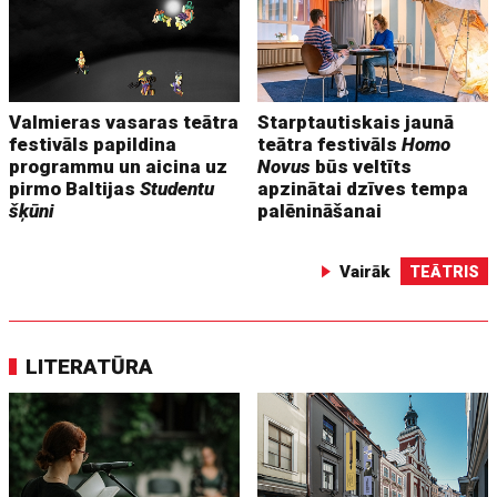
Valmieras vasaras teātra
Starptautiskais jaunā
festivāls papildina
teātra festivāls
Homo
programmu un aicina uz
Novus
būs veltīts
pirmo Baltijas
Studentu
apzinātai dzīves tempa
šķūni
palēnināšanai
Vairāk
TEĀTRIS
LITERATŪRA