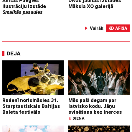
Anitas Paegles
Divas jaunas izstādes
ilustrāciju izstāde
Māksla XO galerijā
Smalkās pasaules
Vairāk
KD AFIŠA
DEJA
Rudenī norisināsies 31.
Mēs paši degam par
Starptautiskais Baltijas
latvisko kodu. Jāņu
Baleta festivāls
svinēšana bez inerces
©
DIENA