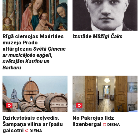
Rīgā ciemojas Madrides
Izstāde
Mūžīgi Čaks
muzeja Prado
altārglezna
Svētā Ģimene
ar muzicējošo eņģeli,
svētajām Katrīnu un
Barbaru
Dzirkstošais ceļvedis.
No Pakrojas līdz
Šampaņa vilina ar īpašu
Ilzenbergai
©
DIENA
gaisotni
©
DIENA