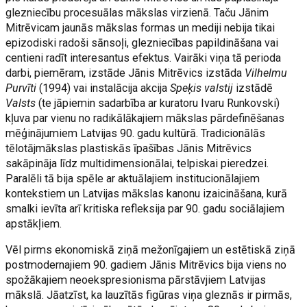
glezniecību procesuālas mākslas virzienā. Taču Jānim
Mitrēvicam jaunās mākslas formas un mediji nebija tikai
epizodiski radoši sānsoļi, glezniecības papildināšana vai
centieni radīt interesantus efektus. Vairāki viņa tā perioda
darbi, piemēram, izstāde Jānis Mitrēvics izstāda
Vilhelmu
Purvīti
(1994) vai instalācija akcija
Speķis valstij
izstādē
Valsts
(te jāpiemin sadarbība ar kuratoru Ivaru Runkovski)
kļuva par vienu no radikālākajiem mākslas pārdefinēšanas
mēģinājumiem Latvijas 90. gadu kultūrā. Tradicionālās
tēlotājmākslas plastiskās īpašības Jānis Mitrēvics
sakāpināja līdz multidimensionālai, telpiskai pieredzei.
Paralēli tā bija spēle ar aktuālajiem institucionālajiem
kontekstiem un Latvijas mākslas kanonu izaicināšana, kurā
smalki ievīta arī kritiska refleksija par 90. gadu sociālajiem
apstākļiem.
Vēl pirms ekonomiskā ziņā mežonīgajiem un estētiskā ziņā
postmodernajiem 90. gadiem Jānis Mitrēvics bija viens no
spožākajiem neoekspresionisma pārstāvjiem Latvijas
mākslā. Jāatzīst, ka lauzītās figūras viņa gleznās ir pirmās,