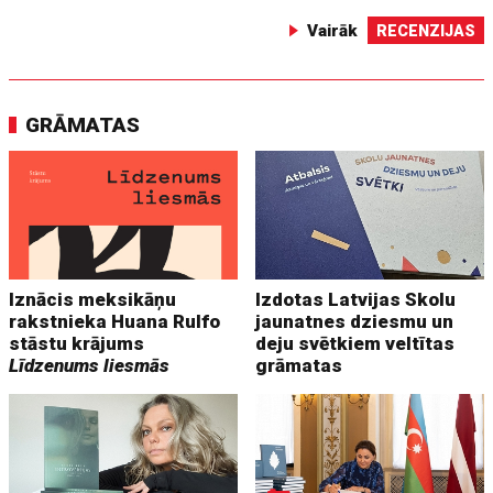
Vairāk
RECENZIJAS
GRĀMATAS
Iznācis meksikāņu
Izdotas Latvijas Skolu
rakstnieka Huana Rulfo
jaunatnes dziesmu un
stāstu krājums
deju svētkiem veltītas
Līdzenums liesmās
grāmatas