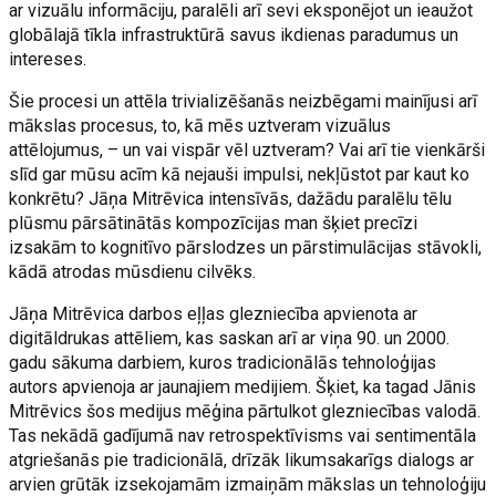
ar vizuālu informāciju, paralēli arī sevi eksponējot un ieaužot
globālajā tīkla infrastruktūrā savus ikdienas paradumus un
intereses.
Šie procesi un attēla trivializēšanās neizbēgami mainījusi arī
mākslas procesus, to, kā mēs uztveram vizuālus
attēlojumus, – un vai vispār vēl uztveram? Vai arī tie vienkārši
slīd gar mūsu acīm kā nejauši impulsi, nekļūstot par kaut ko
konkrētu? Jāņa Mitrēvica intensīvās, dažādu paralēlu tēlu
plūsmu pārsātinātās kompozīcijas man šķiet precīzi
izsakām to kognitīvo pārslodzes un pārstimulācijas stāvokli,
kādā atrodas mūsdienu cilvēks.
Jāņa Mitrēvica darbos eļļas glezniecība apvienota ar
digitāldrukas attēliem, kas saskan arī ar viņa 90. un 2000.
gadu sākuma darbiem, kuros tradicionālās tehnoloģijas
autors apvienoja ar jaunajiem medijiem. Šķiet, ka tagad Jānis
Mitrēvics šos medijus mēģina pārtulkot glezniecības valodā.
Tas nekādā gadījumā nav retrospektīvisms vai sentimentāla
atgriešanās pie tradicionālā, drīzāk likumsakarīgs dialogs ar
arvien grūtāk izsekojamām izmaiņām mākslas un tehnoloģiju