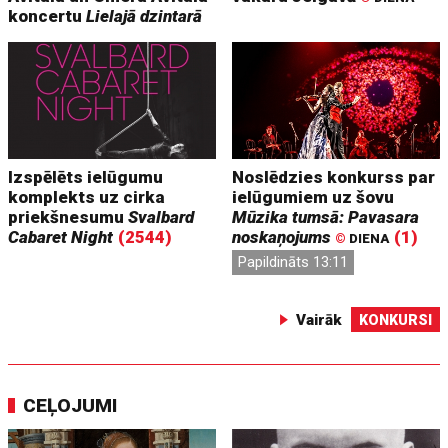
koncertu
Lielajā dzintarā
Izspēlēts ielūgumu
Noslēdzies konkurss par
komplekts uz cirka
ielūgumiem uz šovu
priekšnesumu
Svalbard
Mūzika tumsā: Pavasara
Cabaret Night
(2544)
noskaņojums
(1)
©
DIENA
Papildināts 13:11
Vairāk
KONKURSI
CEĻOJUMI