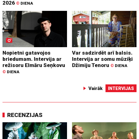
2026
©
DIENA
Nopietni gatavojos
Var sadzirdēt arī balsis.
briedumam. Intervija ar
Intervija ar somu mūziķi
režisoru Elmāru Seņkovu
Džimiju Tenoru
©
DIENA
©
DIENA
Vairāk
INTERVIJAS
RECENZIJAS