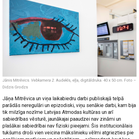
Jānis Mitrēvics.
Vebkamera 2.
Audekls, eļļa, digitāldruka. 40 x 50 cm. Foto –
Didzis Grodzs
Jāņa Mitrēvica un viņa laikabiedru darbi publiskajā telpā
parādās neregulāri un epizodiski, viņu senākie darbi, kam bija
tik milzīga nozīme Latvijas Atmodas kultūras un arī
sabiedrības vēsturē, jaunākajai paaudzei nav zināmi un
plašākai sabiedrībai nav fiziski pieejami. Šis institucionālais
tukšums droši vien veicina mākslinieku vēlmi atgriezties pie