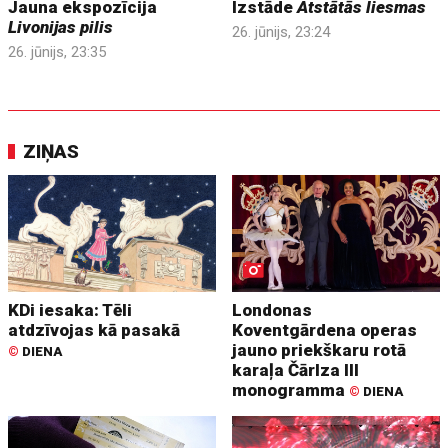
Jauna ekspozīcija
Izstāde
Atstātās liesmas
Livonijas pilis
26. jūnijs, 23:24
26. jūnijs, 23:35
ZIŅAS
KDi iesaka: Tēli
Londonas
atdzīvojas kā pasakā
Koventgārdena operas
jauno priekškaru rotā
©
DIENA
karaļa Čārlza III
monogramma
©
DIENA