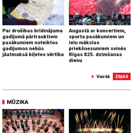
Par drošības brīdinājuma
Augustā ar koncertiem,
gadījumā pārtrauktiem
sporta pasākumiem un
pasākumiem noteiktos
ielu mākslas
gadījumos nebūs
priekšnesumiem svinēs
jāatmaksā biļetes vērtība
Rīgas 825. dzimšanas
dienu
Vairāk
ZIŅAS
MŪZIKA