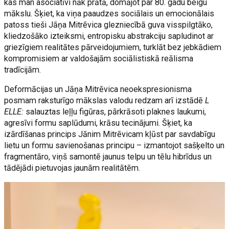
kas man asociatīvi nāk prātā, domājot par 80. gadu beigu
mākslu. Šķiet, ka viņa paaudzes sociālais un emocionālais
patoss tieši Jāņa Mitrēvica glezniecībā guva visspilgtāko,
kliedzošāko izteiksmi, entropisku abstrakciju sapludinot ar
griezīgiem realitātes pārveidojumiem, turklāt bez jebkādiem
kompromisiem ar valdošajām sociālistiskā reālisma
tradīcijām.
Deformācijas un Jāņa Mitrēvica neoekspresionisma
posmam raksturīgo mākslas valodu redzam arī izstādē
L
ELLE:
salauztas leļļu figūras, pārkrāsoti plaknes laukumi,
agresīvi formu saplūdumi, krāsu tecinājumi. Šķiet, ka
izārdīšanas princips Jānim Mitrēvicam kļūst par savdabīgu
lietu un formu savienošanas principu – izmantojot sašķelto un
fragmentāro, viņš samontē jaunus telpu un tēlu hibrīdus un
tādējādi pietuvojas jaunām realitātēm.