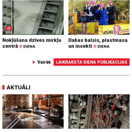
Nokļūšana dzīves mirkļu
Dabas balsis, plastmasa
centrā
un insekti
©
DIENA
©
DIENA
Vairāk
LAIKRAKSTA DIENA PUBLIKĀCIJAS
AKTUĀLI