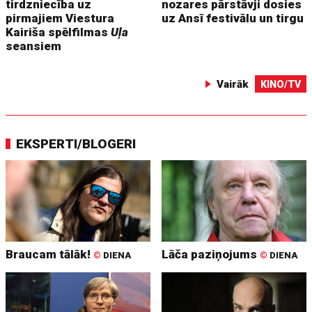
tirdzniecība uz
nozares pārstāvji dosies
pirmajiem Viestura
uz Ansī festivālu un tirgu
Kairiša spēlfilmas
Uļa
seansiem
Vairāk
KINO/TV
EKSPERTI/BLOGERI
Braucam tālāk!
Lāča paziņojums
©
DIENA
©
DIENA