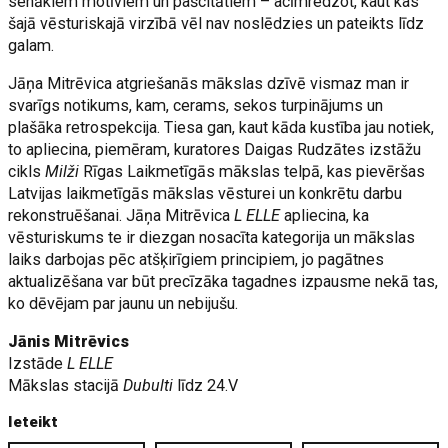
senākiem motīviem un pašcitātiem – acīmredzot, kaut kas
šajā vēsturiskajā virzībā vēl nav noslēdzies un pateikts līdz
galam.
Jāņa Mitrēvica atgriešanās mākslas dzīvē vismaz man ir
svarīgs notikums, kam, cerams, sekos turpinājums un
plašāka retrospekcija. Tiesa gan, kaut kāda kustība jau notiek,
to apliecina, piemēram, kuratores Daigas Rudzātes izstāžu
cikls
Milži
Rīgas Laikmetīgās mākslas telpā, kas pievēršas
Latvijas laikmetīgās mākslas vēsturei un konkrētu darbu
rekonstruēšanai. Jāņa Mitrēvica
L ELLE
apliecina, ka
vēsturiskums te ir diezgan nosacīta kategorija un mākslas
laiks darbojas pēc atšķirīgiem principiem, jo pagātnes
aktualizēšana var būt precīzāka tagadnes izpausme nekā tas,
ko dēvējam par jaunu un nebijušu.
Jānis Mitrēvics
Izstāde
L ELLE
Mākslas stacijā
Dubulti
līdz 24.V
Ieteikt