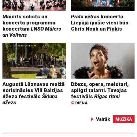
Mainīts solists un
Prāta vētras
koncerta
koncerta programma
Liepājā īpašie viesi būs
koncertam
LNSO Mālers
Chris Noah un Fiņķis
un Voltons
Augustā Lūznavas muižā
Džezs, opera, meistari,
norisināsies VIII Baltijas
spilgti talanti. Tuvojas
džeza festivāls
Škiuņa
festivāls
Rīgas ritmi
džezs
©
DIENA
Vairāk
MŪZIKA