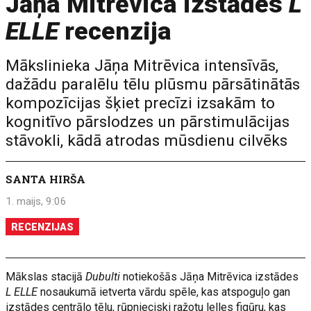
Jāņa Mitrēvica izstādes
L
ELLE
recenzija
Mākslinieka Jāņa Mitrēvica intensīvās,
dažādu paralēlu tēlu plūsmu pārsātinātās
kompozīcijas šķiet precīzi izsakām to
kognitīvo pārslodzes un pārstimulācijas
stāvokli, kādā atrodas mūsdienu cilvēks
SANTA HIRŠA
1. maijs, 9:06
RECENZIJAS
Mākslas stacijā
Dubulti
notiekošās Jāņa Mitrēvica izstādes
L ELLE
nosaukumā ietverta vārdu spēle, kas atspoguļo gan
izstādes centrālo tēlu, rūpnieciski ražotu lelles figūru, kas