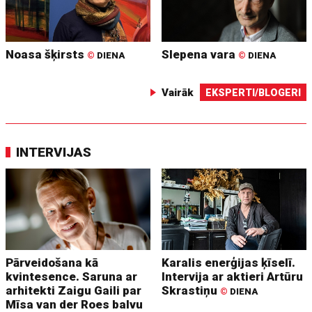
Noasa šķirsts
Slepena vara
©
DIENA
©
DIENA
Vairāk
EKSPERTI/BLOGERI
INTERVIJAS
Pārveidošana kā
Karalis enerģijas ķīselī.
kvintesence. Saruna ar
Intervija ar aktieri Artūru
arhitekti Zaigu Gaili par
Skrastiņu
©
DIENA
Mīsa van der Roes balvu