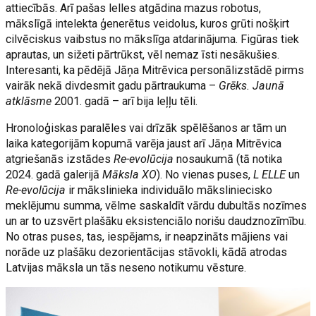
attiecībās. Arī pašas lelles atgādina mazus robotus,
mākslīgā intelekta ģenerētus veidolus, kuros grūti nošķirt
cilvēciskus vaibstus no mākslīga atdarinājuma. Figūras tiek
aprautas, un sižeti pārtrūkst, vēl nemaz īsti nesākušies.
Interesanti, ka pēdējā Jāņa Mitrēvica personālizstādē pirms
vairāk nekā divdesmit gadu pārtraukuma –
Grēks. Jaunā
atklāsme
2001. gadā – arī bija leļļu tēli.
Hronoloģiskas paralēles vai drīzāk spēlēšanos ar tām un
laika kategorijām kopumā varēja jaust arī Jāņa Mitrēvica
atgriešanās izstādes
Re-evolūcija
nosaukumā (tā notika
2024. gadā galerijā
Māksla XO
). No vienas puses,
L ELLE
un
Re-evolūcija
ir mākslinieka individuālo māksliniecisko
meklējumu summa, vēlme saskaldīt vārdu dubultās nozīmes
un ar to uzsvērt plašāku eksistenciālo norišu daudznozīmību.
No otras puses, tas, iespējams, ir neapzināts mājiens vai
norāde uz plašāku dezorientācijas stāvokli, kādā atrodas
Latvijas māksla un tās neseno notikumu vēsture.