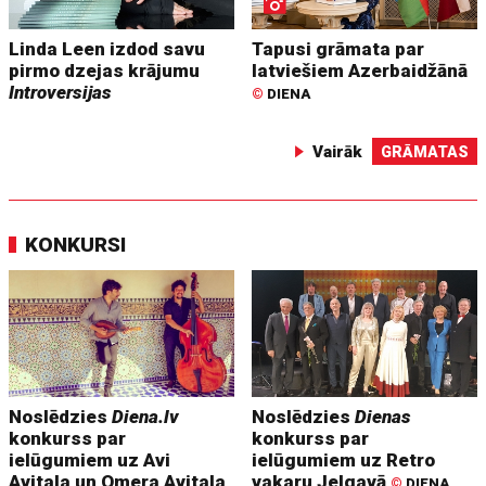
Linda Leen izdod savu
Tapusi grāmata par
pirmo dzejas krājumu
latviešiem Azerbaidžānā
Introversijas
©
DIENA
Vairāk
GRĀMATAS
KONKURSI
Noslēdzies
Diena.lv
Noslēdzies
Dienas
konkurss par
konkurss par
ielūgumiem uz Avi
ielūgumiem uz Retro
Avitala un Omera Avitala
vakaru Jelgavā
©
DIENA