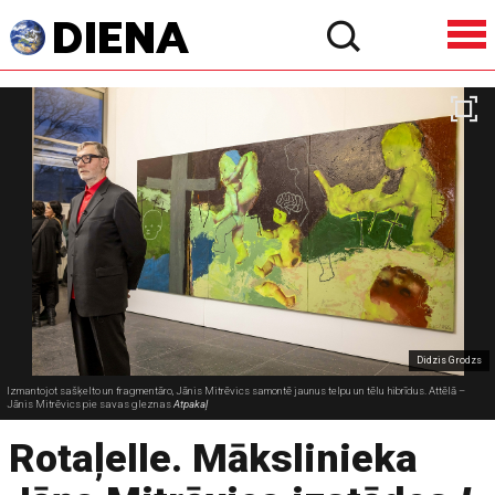
Didzis Grodzs
Izmantojot sašķelto un fragmentāro, Jānis Mitrēvics samontē jaunus telpu un tēlu hibrīdus. Attēlā –
Jānis Mitrēvics pie savas gleznas
Atpakaļ
Rotaļelle. Mākslinieka