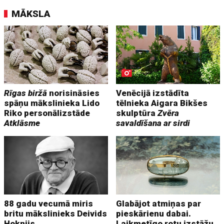
MĀKSLA
Rīgas biržā
norisināsies
Venēcijā izstādīta
spāņu mākslinieka Lido
tēlnieka Aigara Bikšes
Riko personālizstāde
skulptūra
Zvēra
Atklāsme
savaldīšana ar sirdi
88 gadu vecumā miris
Glabājot atmiņas par
britu mākslinieks Deivids
pieskārienu dabai.
Hoknijs
Laikmetīgo rotu izstāžu