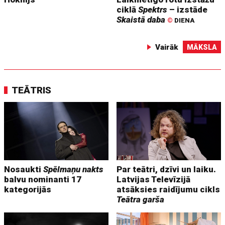
ciklā
Spektrs
– izstāde
Skaistā daba
©
DIENA
Vairāk
MĀKSLA
TEĀTRIS
Nosaukti
Spēlmaņu nakts
Par teātri, dzīvi un laiku.
balvu nominanti 17
Latvijas Televīzijā
kategorijās
atsāksies raidījumu cikls
Teātra garša