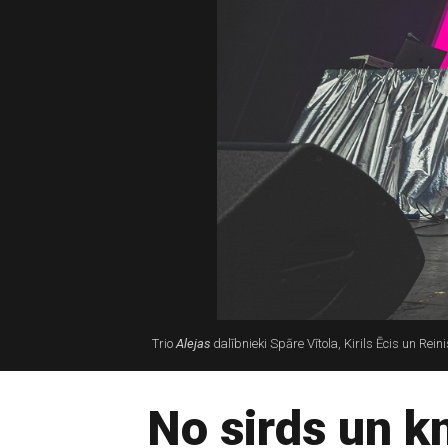
Trio
Alejas
dalībnieki Spāre Vītola, Kirils Ēcis un Rei
No sirds un k