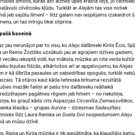
rtīsies smiltīs, kuras ātri aiznes upes krasta vējš, jo celtnieki
pieļāvuši cilvēcisku kļūdu. Turklāt ar
Alejām
tas viss notiek
tīvā jeb sajūtu līmenī – līdz galam nav iespējams izskaidrot 
enu, un tas intrigu tikai stiprina.
 pašā baseinā
 jau nerunājot par to visu, ko
Aleju
dalībnieki Kirils Ēcis, Sp
a un Reinis Žodžiks uzsūkuši jau ar agrajiem dzīves gadiem,
 vecāku iekoptā vidē, kur māksla, mūzika un cita veida kultū
laiku bijušas līdzās, atkārtošos arī ar apgalvojumu, ka
Alejas
en ir kā šībrīža pasaules un sabiedrības spogulis, turklāt nebū
eizais. Tā stūros kaut kāda tehniska brīnuma rezultātā
ušies mazāki failiņi ar pašu trio dalībnieku reāllaikā
redzētajiem pagātnes rēgiem jeb hitiem – no riekstiņa,
ziņa, ko grauž kāds cits Aspazijas
Circenīša Ziemassvētkos
,
panka klasiķu – grupas
Aurora
– dziesmas
Sadauzītais
inieks
līdz Laura Reinika un
Dueta Divi
nospiedumiem
Aleju
kā un mūsu dzīvē.
s, Reiņa un Kirila mūzika ir tik piesātināta, ka klausītājs katru