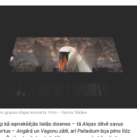
 no grupas
Alejas
koncerta. Foto – Sarma Tukāne
gi kā iepriekšējās lielās disenes – tā
Alejas
dēvē savus
ertus –
Angārā
un
Vagonu zālē
, arī
Palladium
bija pilns līdz