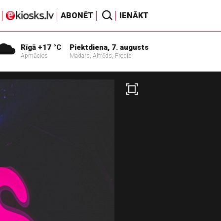
ABONĒT
IENĀKT
Rīgā +17 °C
Piektdiena, 7. augusts
Apmācies
Madars, Alfrēds, Fredis