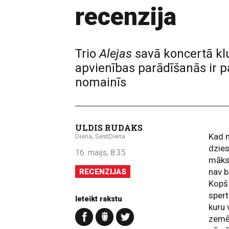
recenzija
Trio
Alejas
savā koncertā k
apvienības parādīšanās ir p
nomainīs
ULDIS RUDAKS
Kad n
Diena, SestDiena
dzie
16. maijs, 8:35
māksl
nav b
RECENZIJAS
Kopš
spert
Ieteikt rakstu
kuru 
zemē 