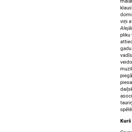
malām
klaus
domi
viņi 
Alej
pliku
attie
gadu 
vadīs
veido
muzik
piegā
piesa
daiļs
asoci
tauri
spēlē
Kurš