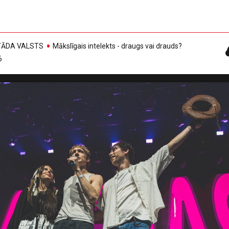
, TĀDA VALSTS
Mākslīgais intelekts - draugs vai drauds?
6