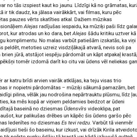
 var no tās izspiest kaut ko jaunu. Līdzīgi kā no grāmatas, kur
kā ir tik daudz, ka jālasa vairākkārt, vai filmas, kuru pēc
ētas pauzes vērts skatīties atkal. Dažiem mūzikas
esionāļiem
Alejas
radījušas iespaidu, ka mūziķi paši līdz gal
rot, kur atrodas un ko dara, bet
Alejas
šādu kritiku uztver kā
īgu komplimentu. No malas varbūt patiešām izskatās, ka viņi
 peldēt, metoties uzreiz visdziļākajā atvarā, nevis soli pa
 brien jūrā, atstājot iespēju pārdomāt un kāpt atpakaļ krastā
 pēkšņi tomēr izdomā darīt ko citu vai ūdens vēl neliekas ga
 ar katru brīdi arvien vairāk atklājas, ka teju visas trio
ības ir nopietni pārdomātas – mūziķi sākumā pamazām, bet
aidīgi pilina, vēlāk jau nodrošina nepārtrauktu plūsmu, līdz ļa
ties, ka mēs kopā ar viņiem peldamies beidzot ar ūdeni
ldītajā baseinā no dziesmas
Ūdensvīrs
videoklipa, pat
aušot, kur palikušas drēbes un kāpēc šis ūdens garšo pēc
inas ledenītes no dziesmas
Es tevi redzu
. Varbūt tā vienmēr
gaidījusi tieši šo baseinu, kur izkust, vai drīzāk Kirila atveidot
m tik neērto puņķu ēdāju tā krastā vai kādā izžuvušā gultnē,