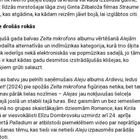
 līdzās mirstošajai lāga zivij Ginta Zilbaloža filmas
Straume
ā, kas atgādina, ka kādam reizēm jāiet bojā, lai izglābtos citi.
e drošās rokās
jušā gada balvas
Zelta mikrofons
albumu vērtēšanā
Alejām
iedalīta alternatīvās un indīmūzikas kategorija, kurā trio šķita
 iederīgs nekā elektroniskās vai popmūzikas sadaļā, jo tā
ir kaut kādas gadu desmitos izstrādājušās klišejas, ko
ājiem grūti salauzt.
as balvu jau pelnīti saņēmušais
Aleju
albums
Ardievu, ledus
et!
(2024) pie spožās
Zelta mikrofona
figūriņas netika, bet t
 nav pārāk lielas nozīmes –
Alejas
jau nokļuvušas lielceļa
ajā joslā un stabili tajā turas. Bez gaismām un bez iemeslie
ienā no grupas skaistākajām dziesmām
Romance
, kas Kirila
 ar viesvokālisti Elīzu Dombrovsku uzmirdz arī 24. aprīļa
ertā
Palladium
ar atbilstoši piemeklētiem video par neprātīg
šanas tēmu, kas tieši vai netieši
Aleju
izpausmēs parādās
toti.