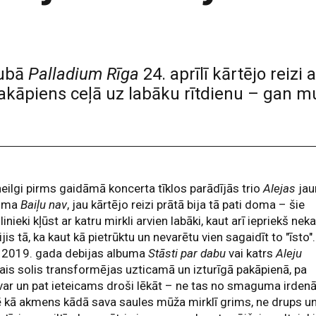
lubā
Palladium Rīga
24. aprīlī kārtējo reizi 
akāpiens ceļā uz labāku rītdienu – gan m
eilgi pirms gaidāmā koncerta tīklos parādījās trio
Alejas
jau
sma
Baiļu nav
, jau kārtējo reizi prātā bija tā pati doma – šie
inieki kļūst ar katru mirkli arvien labāki, kaut arī iepriekš nek
ijis tā, ka kaut kā pietrūktu un nevarētu vien sagaidīt to "īsto".
 2019. gada debijas albuma
Stāsti par dabu
vai katrs
Aleju
ais solis transformējas uzticamā un izturīgā pakāpienā, pa
var un pat ieteicams droši lēkāt – ne tas no smaguma irden
kā akmens kādā sava saules mūža mirklī grims, ne drups u