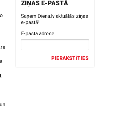
ZIŅAS E-PASTĀ
šo
Saņem Diena.lv aktuālās ziņas
e-pastā!
E-pasta adrese
āre
PIERAKSTĪTIES
ra
t
 un