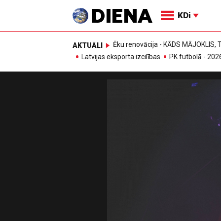
KDi
Ēku renovācija - KĀDS MĀJOKLIS
AKTUĀLI
Latvijas eksporta izcilības
PK futbolā - 202