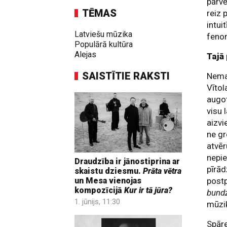
pārvē
TĒMAS
reiz 
intui
Latviešu mūzika
fenom
Populārā kultūra
Alejas
Tajā
SAISTĪTIE RAKSTI
Nemaz
Vītol
augot
visu 
aizvi
ne gr
atvēr
nepie
Draudzība ir jānostiprina ar
pīrād
skaistu dziesmu.
Prāta vētra
post
un Mesa vienojas
kompozīcijā
Kur ir tā jūra?
bundz
1. jūnijs, 11:30
mūzi
Spāre