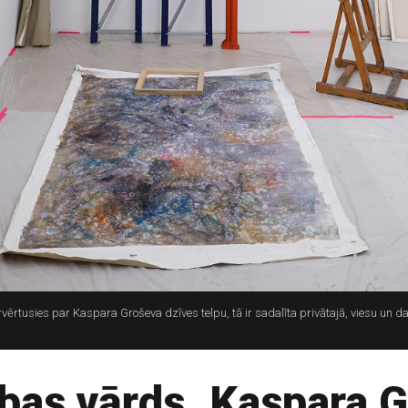
rvērtusies par Kaspara Groševa dzīves telpu, tā ir sadalīta privātajā, viesu un d
ības vārds. Kaspara 