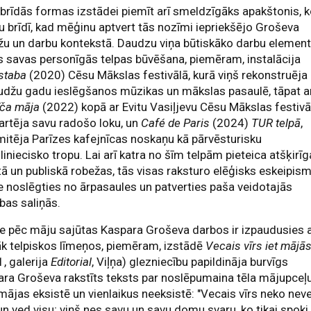
ibrīdās formas izstādei piemīt arī smeldzīgāks apakštonis, 
u brīdī, kad mēģinu aptvert tās nozīmi iepriekšējo Groševa
žu un darbu kontekstā. Daudzu viņa būtiskāko darbu elemen
jis savas personīgās telpas būvēšana, piemēram, instalācija
istaba
(2020) Cēsu Mākslas festivālā, kurā viņš rekonstruēja
džu gadu ieslēgšanos mūzikas un mākslas pasaulē, tāpat a
līča māja
(2022) kopā ar Evitu Vasiļjevu Cēsu Mākslas festivā
artēja savu radošo loku, un
Café de Paris
(2024)
TUR telpā
,
mitēja Parīzes kafejnīcas noskaņu kā pārvēsturisku
iniecisko tropu. Lai arī katra no šīm telpām pieteica atšķirī
tā un publiskā robežas, tās visas raksturo elēģisks eskeipism
 noslēgties no ārpasaules un patverties paša veidotajās
bas saliņās.
 pēc māju sajūtas Kaspara Groševa darbos ir izpaudusies a
k telpiskos līmeņos, piemēram, izstādē
Vecais vīrs iet mājā
, galerija
Editorial
, Viļņa) glezniecību papildināja burvīgs
ra Groševa rakstīts teksts par noslēpumaina tēla mājupceļu
mājas eksistē un vienlaikus neeksistē: "Vecais vīrs neko nev
 un ved visu; viņš nes savu un savu domu svaru, ko tikai spoki