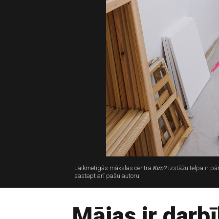
Laikmetīgās mākslas centra
Kim?
izstāžu telpa ir pā
sastapt arī pašu autoru
Mājas ir darb