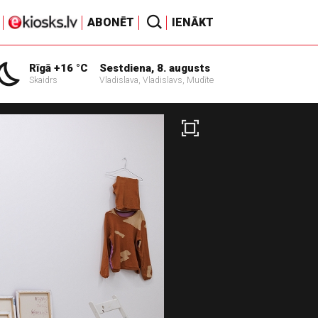
ABONĒT
IENĀKT
Rīgā +16 °C
Sestdiena, 8. augusts
Skaidrs
Vladislava, Vladislavs, Mudīte