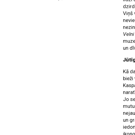
dzird
Viņš 
nevie
nezin
Velni
muze
un d
Jūtī
Kā da
bieži
Kaspa
narat
Jo se
mutuļ
nejau
un gr
iedom
ikono