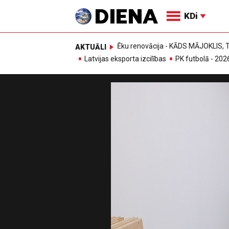
KDi
Ēku renovācija - KĀDS MĀJOKLIS
AKTUĀLI
Latvijas eksporta izcilības
PK futbolā - 202