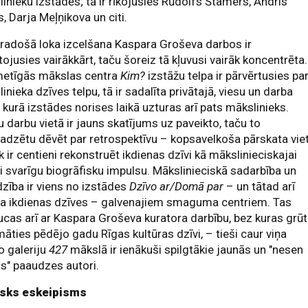
inieku izstādēs; tā ir rīkojušies Rūdolfs Štamers, Andris
is, Darja Meļņikova un citi.
radošā loka izcelšana Kaspara Groševa darbos ir
tojusies vairākkārt, taču šoreiz tā kļuvusi vairāk koncentrēta.
metīgās mākslas centra
Kim?
izstāžu telpa ir pārvērtusies pa
inieka dzīves telpu, tā ir sadalīta privātajā, viesu un darba
 kurā izstādes norises laikā uzturas arī pats mākslinieks.
 darbu vietā ir jauns skatījums uz paveikto, taču to
adzētu dēvēt par retrospektīvu – kopsavelkoša pārskata vie
k ir centieni rekonstruēt ikdienas dzīvi kā mākslinieciskajai
i svarīgu biogrāfisku impulsu. Mākslinieciskā sadarbība un
zība ir viens no izstādes
Dzīvo ar/Domā par
– un tātad arī
ra ikdienas dzīves – galvenajiem smaguma centriem. Tas
cas arī ar Kaspara Groševa kuratora darbību, bez kuras grūt
āties pēdējo gadu Rīgas kultūras dzīvi, – tieši caur viņa
o galeriju
427
mākslā ir ienākuši spilgtākie jaunās un "nesen
s" paaudzes autori.
isks eskeipisms