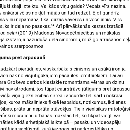
ējuši skaļi izteiktu. Vai kāds viņu gaida? Vecais vīrs nezina.
vienkārši vēlas nokļūt mājās un tad redzēt. Ejot gandrīz
ns viņu nepamana, tikai dažas vāveres un vecs alnis. Vīrs
a, ka ir daļa no pasakas."* Arī pārvākšanās kastes izstādē
 un pelni
(2019) Madonas Novadpētniecības un mākslas
jā izstaroja pazudušā dēla sindromu, mūžīgo atrašanos ceļ
īvainos starpposmos.
gums pret ārpasauli
udzkārt pierādījies, visskarbākais cinisms un asākā ironija
 vien nāk no visjūtīgākajiem pasaules iemītniekiem. Lai arī
ra Groševa darbos klasiskie romantisma vētras un dziņu
īvi nav atrodami, tos tāpat caurstrāvo jūtīgums pret ārpasaul
višķi viņa glezniecības sirreāli absurdie tēli sārtu nokrāsu
os, kuros mākslinieks fiksē iespaidus, notikumus, ikdienas
šības, prāta un neprāta stāvokļus. Tie ir vienlaikus mitoloģis
afiski mūsdienu urbānās mākslas tēli, ko tikpat viegli var
āties kādā arhetipiskā laiktelpā – pasaku un videospēļu
grāfijas saplūsmē, kurā iezogas arī narkoestētika un