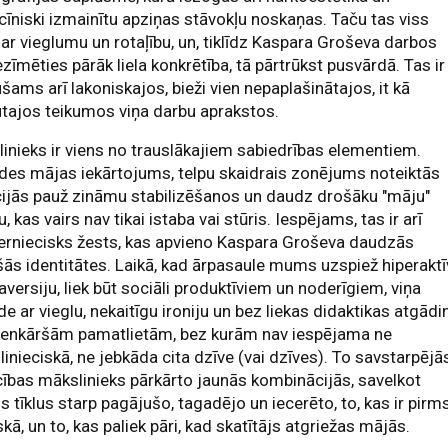
īniski izmainītu apziņas stāvokļu noskaņas. Taču tas viss
 ar vieglumu un rotaļību, un, tiklīdz Kaspara Groševa darbos
ezīmēties pārāk liela konkrētība, tā pārtrūkst pusvārdā. Tas ir
šams arī lakoniskajos, bieži vien nepaplašinātajos, it kā
tajos teikumos viņa darbu aprakstos.
inieks ir viens no trauslākajiem sabiedrības elementiem.
des mājas iekārtojums, telpu skaidrais zonējums noteiktās
ijās pauž zināmu stabilizēšanos un daudz drošāku "māju"
u, kas vairs nav tikai istaba vai stūris. Iespējams, tas ir arī
erniecisks žests, kas apvieno Kaspara Groševa daudzās
ās identitātes. Laikā, kad ārpasaule mums uzspiež hiperakt
aversiju, liek būt sociāli produktīviem un noderīgiem, viņa
de ar vieglu, nekaitīgu ironiju un bez liekas didaktikas atgādi
vienkāršām pamatlietām, bez kurām nav iespējama ne
inieciskā, ne jebkāda cita dzīve (vai dzīves). To savstarpējā
cības mākslinieks pārkārto jaunās kombinācijās, savelkot
s tīklus starp pagājušo, tagadējo un iecerēto, to, kas ir pirm
skā, un to, kas paliek pāri, kad skatītājs atgriežas mājās.