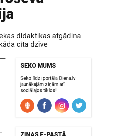
ja
iekas didaktikas atgādina
kāda cita dzīve
SEKO MUMS
Seko līdzi portāla Diena.lv
jaunākajām ziņām arī
sociālajos tīklos!
 –
ZIŅAS E-PASTĀ