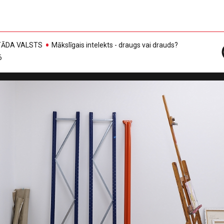
, TĀDA VALSTS
Mākslīgais intelekts - draugs vai drauds?
6