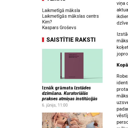
viņa 
aktua
Laikmetīgā māksla
Laikmetīgās mākslas centrs
ikdie
Kim?
dzīve
Kaspars Groševs
Izst
SAISTĪTIE RAKSTI
māksl
koķet
jopro
Kopā
Robe
ident
Iznāk grāmata
Izstādes
prota
dzimšana. Kuratoriālās
māksl
prakses atmiņas institūcijās
uzsve
6. jūnijs, 11:00
padar
vēstī
perso