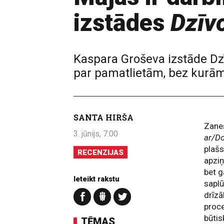
izstādes
Dzīv
Kaspara Groševa izstāde Dzī
par pamatlietām, bez kurām
SANTA HIRŠA
Zane
3. jūnijs, 7:00
ar/D
plašs
RECENZIJAS
apziņ
bet g
Ieteikt rakstu
saplū
drīzā
proce
būtis
TĒMAS