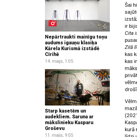
Šai h
sajūt
izstā
ir bi
Cita 
Nepārtraukti mainīgu toņu
pusau
audums igauņu klasiķa
Zilā 
Kārela Kurismā izstādē
kas k
Cīrihē
kas i
14. maijs, 1:05
māksl
privā
vēlme
drošī
Vēlme
mazā
Starp kasetēm un
(2021
audekliem. Saruna ar
Kaspa
mākslinieku Kasparu
Groševu
kurā 
11. maijs, 9:05
līdzi