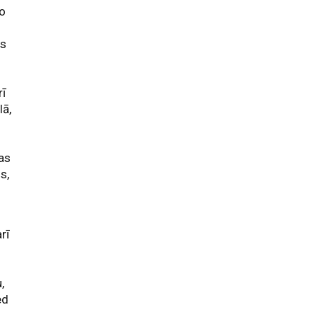
ko
ts
rī
lā,
gas
s,
rī
s
,
ed