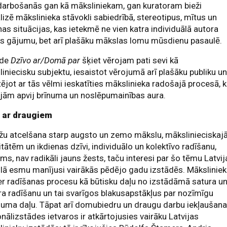
darbošanās gan kā māksliniekam, gan kuratoram bieži
lizē mākslinieka stāvokli sabiedrībā, stereotipus, mītus un
nas situācijas, kas ietekmē ne vien katra individuālā autora
s gājumu, bet arī plašāku mākslas lomu mūsdienu pasaulē.
āde
Dzīvo ar/Domā par
šķiet vērojam pati sevi kā
iniecisku subjektu, iesaistot vērojumā arī plašāku publiku u
ējot ar tās vēlmi ieskatīties mākslinieka radošajā procesā, 
jām apvij brīnuma un noslēpumainības aura.
 ar draugiem
žu atcelšana starp augsto un zemo mākslu, mākslinieciska
itātēm un ikdienas dzīvi, individuālo un kolektīvo radīšanu,
ms, nav radikāli jauns žests, taču interesi par šo tēmu Latvij
ā esmu manījusi vairākās pēdējo gadu izstādēs. Māksliniek
r radīšanas procesu kā būtisku daļu no izstādāmā satura u
a radīšanu un tai svarīgos blakusapstākļus par nozīmīgu
juma daļu. Tāpat arī domubiedru un draugu darbu iekļaušan
nālizstādes ietvaros ir atkārtojusies vairāku Latvijas