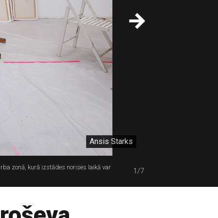
Ansis Starks
arba zonā, kurā izstādes norises laikā var
1/7
Groševa