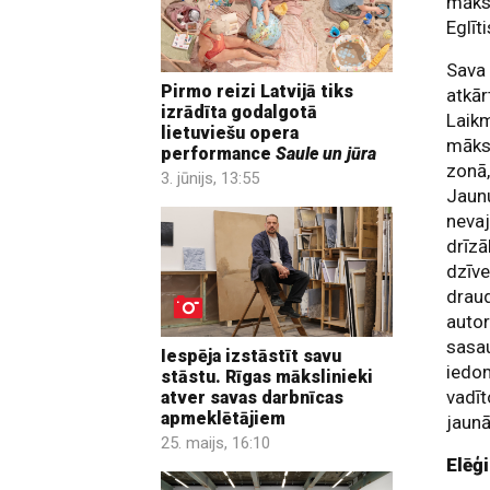
māksl
Eglīt
Sava 
Pirmo reizi Latvijā tiks
atkār
izrādīta godalgotā
Laik
lietuviešu opera
māksl
performance
Saule un jūra
zonā,
3. jūnijs, 13:55
Jaunu
nevaj
drīzā
dzīve
draud
auto
sasau
Iespēja izstāstīt savu
iedom
stāstu. Rīgas mākslinieki
vadīt
atver savas darbnīcas
apmeklētājiem
jaunā
25. maijs, 16:10
Elēģ