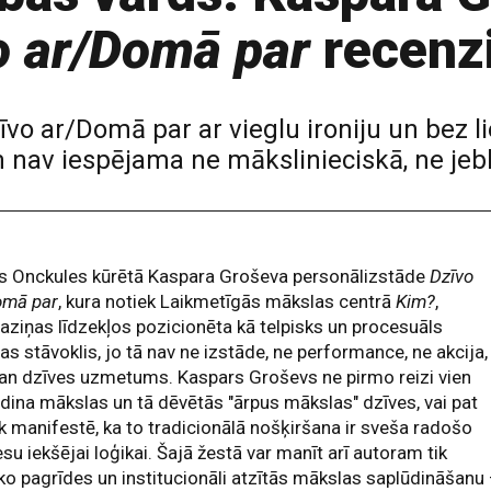
o ar/Domā par
recenzi
vo ar/Domā par ar vieglu ironiju un bez l
 nav iespējama ne mākslinieciskā, ne jeb
s Onckules kūrētā Kaspara Groševa personālizstāde
Dzīvo
omā par
, kura notiek Laikmetīgās mākslas centrā
Kim?
,
aziņas līdzekļos pozicionēta kā telpisks un procesuāls
as stāvoklis, jo tā nav ne izstāde, ne performance, ne akcija,
an dzīves uzmetums. Kaspars Groševs ne pirmo reizi vien
dina mākslas un tā dēvētās "ārpus mākslas" dzīves, vai pat
k manifestē, ka to tradicionālā nošķiršana ir sveša radošo
su iekšējai loģikai. Šajā žestā var manīt arī autoram tik
ko pagrīdes un institucionāli atzītās mākslas saplūdināšanu