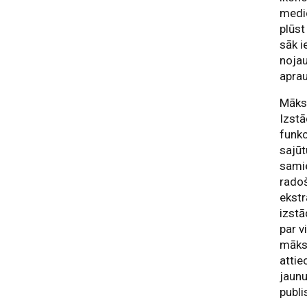
medic
plūst
sāk i
nojau
aprau
Māksl
Izstā
funkc
sajūt
sami
radoš
ekstr
izstā
par 
māksl
attie
jaunu
publi