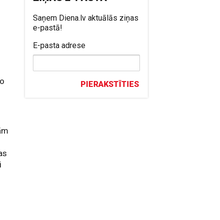
Saņem Diena.lv aktuālās ziņas
e-pastā!
E-pasta adrese
n
ko
PIERAKSTĪTIES
jām
as
i
n
a