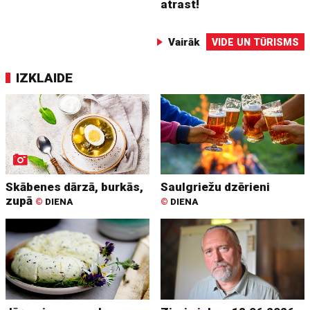
atrast!
Vairāk
VIDE UN TŪRISMS
IZKLAIDE
Skābenes dārzā, burkās,
Saulgriežu dzērieni
zupā
©
DIENA
©
DIENA