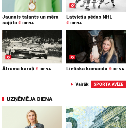
Jaunais talants un mēra
Latviešu pēdas NHL
sajūta
©
DIENA
©
DIENA
Ātruma karaļi
Lieliska komanda
©
DIENA
©
DIENA
Vairāk
SPORTA AVĪZE
UZŅĒMĒJA DIENA