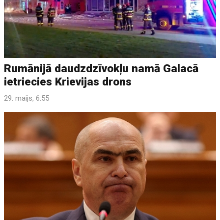
Rumānijā daudzdzīvokļu namā Galacā
ietriecies Krievijas drons
29. maijs, 6:55