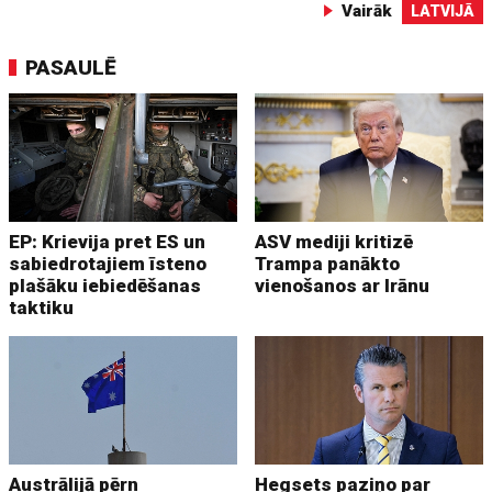
Vairāk
LATVIJĀ
PASAULĒ
EP: Krievija pret ES un
ASV mediji kritizē
sabiedrotajiem īsteno
Trampa panākto
plašāku iebiedēšanas
vienošanos ar Irānu
taktiku
Austrālijā pērn
Hegsets paziņo par