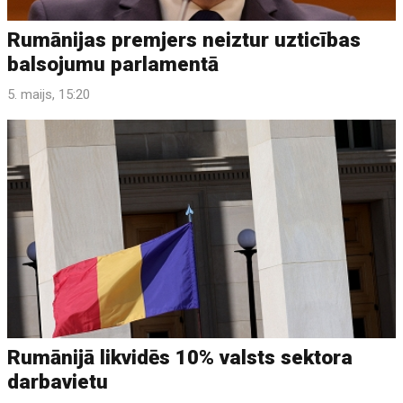
Rumānijas premjers neiztur uzticības
balsojumu parlamentā
5. maijs, 15:20
Rumānijā likvidēs 10% valsts sektora
darbavietu