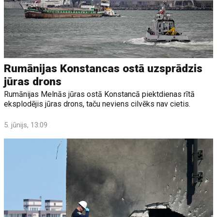
Rumānijas Konstancas ostā uzsprādzis
jūras drons
Rumānijas Melnās jūras ostā Konstancā piektdienas rītā
eksplodējis jūras drons, taču neviens cilvēks nav cietis.
5. jūnijs, 13:09