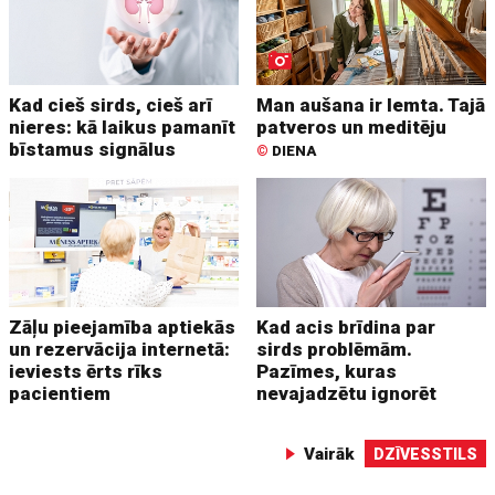
Kad cieš sirds, cieš arī
Man aušana ir lemta. Tajā
nieres: kā laikus pamanīt
patveros un meditēju
bīstamus signālus
©
DIENA
Zāļu pieejamība aptiekās
Kad acis brīdina par
un rezervācija internetā:
sirds problēmām.
ieviests ērts rīks
Pazīmes, kuras
pacientiem
nevajadzētu ignorēt
Vairāk
DZĪVESSTILS