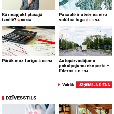
Kā neapjukt plašajā
Pasaulē ir atvēries eiro
izvēlē?
valūtas logs
©
DIENA
©
DIENA
Pārāk maz turīgo
Autopārvadājumu
©
DIENA
pakalpojumu eksports –
līderos
©
DIENA
Vairāk
UZŅĒMĒJA DIENA
DZĪVESSTILS