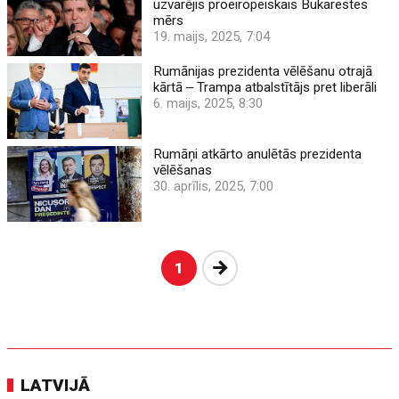
uzvarējis proeiropeiskais Bukarestes
mērs
19. maijs, 2025, 7:04
Rumānijas prezidenta vēlēšanu otrajā
kārtā ‒ Trampa atbalstītājs pret liberāli
6. maijs, 2025, 8:30
Rumāņi atkārto anulētās prezidenta
vēlēšanas
30. aprīlis, 2025, 7:00
Nākošā
1
LATVIJĀ