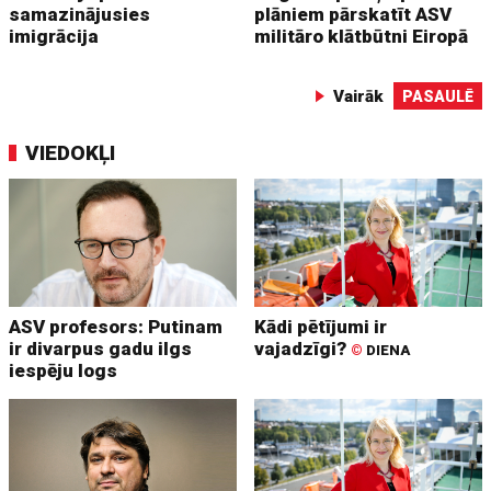
samazinājusies
plāniem pārskatīt ASV
imigrācija
militāro klātbūtni Eiropā
Vairāk
PASAULĒ
VIEDOKĻI
ASV profesors: Putinam
Kādi pētījumi ir
ir divarpus gadu ilgs
vajadzīgi?
©
DIENA
iespēju logs