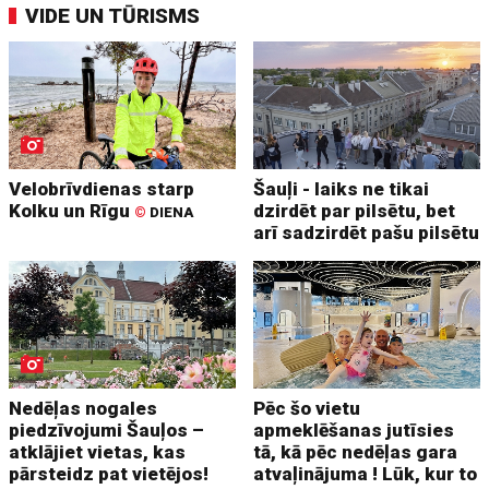
VIDE UN TŪRISMS
Velobrīvdienas starp
Šauļi - laiks ne tikai
Kolku un Rīgu
dzirdēt par pilsētu, bet
©
DIENA
arī sadzirdēt pašu pilsētu
Nedēļas nogales
Pēc šo vietu
piedzīvojumi Šauļos –
apmeklēšanas jutīsies
atklājiet vietas, kas
tā, kā pēc nedēļas gara
pārsteidz pat vietējos!
atvaļinājuma ! Lūk, kur to