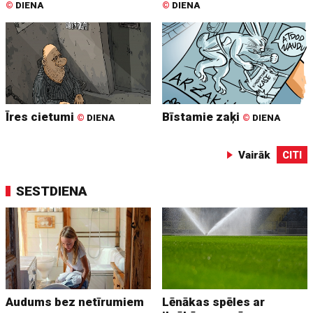
©
DIENA
©
DIENA
Īres cietumi
Bīstamie zaķi
©
DIENA
©
DIENA
Vairāk
CITI
SESTDIENA
Audums bez netīrumiem
Lēnākas spēles ar