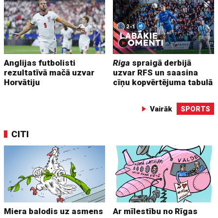
Anglijas futbolisti
Riga
spraigā derbijā
rezultatīvā mačā uzvar
uzvar RFS un saasina
Horvātiju
cīņu kopvērtējuma tabulā
Vairāk
SPORTS
CITI
Miera balodis uz asmens
Ar mīlestību no Rīgas