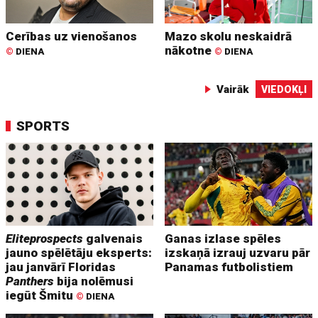
Cerības uz vienošanos
Mazo skolu neskaidrā
nākotne
©
DIENA
©
DIENA
Vairāk
VIEDOKĻI
SPORTS
Eliteprospects
galvenais
Ganas izlase spēles
jauno spēlētāju eksperts:
izskaņā izrauj uzvaru pār
jau janvārī Floridas
Panamas futbolistiem
Panthers
bija nolēmusi
iegūt Šmitu
©
DIENA