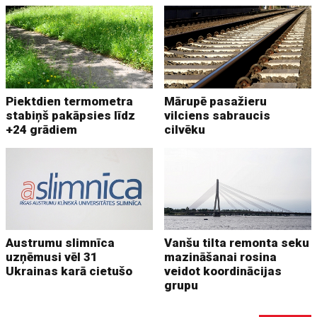
Piektdien termometra
Mārupē pasažieru
stabiņš pakāpsies līdz
vilciens sabraucis
+24 grādiem
cilvēku
Austrumu slimnīca
Vanšu tilta remonta seku
uzņēmusi vēl 31
mazināšanai rosina
Ukrainas karā cietušo
veidot koordinācijas
grupu