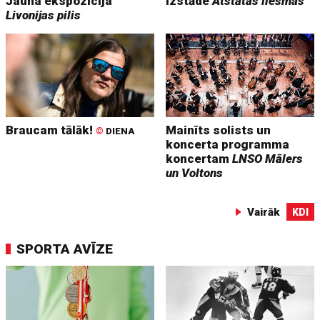
Jauna ekspozīcija
Izstāde
Atstātās liesmas
Livonijas pilis
Braucam tālāk!
Mainīts solists un
©
DIENA
koncerta programma
koncertam
LNSO Mālers
un Voltons
Vairāk
KDI
SPORTA AVĪZE