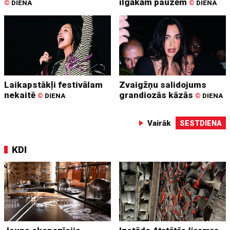
ilgākām pauzēm
©
DIENA
©
DIENA
Laikapstākļi festivālam
Zvaigžņu salidojums
nekaitē
grandiozās kāzās
©
DIENA
©
DIENA
Vairāk
SESTDIENA
KDI