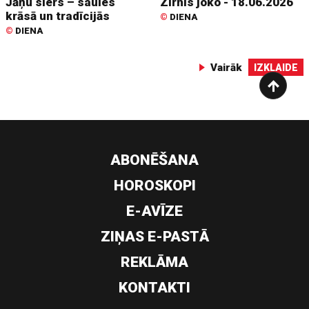
Jāņu siers – saules
Zirnis joko - 18.06.2026
krāsā un tradīcijās
©
DIENA
©
DIENA
Vairāk
IZKLAIDE
ABONĒŠANA
HOROSKOPI
E-AVĪZE
ZIŅAS E-PASTĀ
REKLĀMA
KONTAKTI