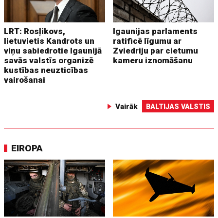
LRT: Rosļikovs,
Igaunijas parlaments
lietuvietis Kandrots un
ratificē līgumu ar
viņu sabiedrotie Igaunijā
Zviedriju par cietumu
savās valstīs organizē
kameru iznomāšanu
kustības neuzticības
vairošanai
Vairāk
BALTIJAS VALSTIS
EIROPA