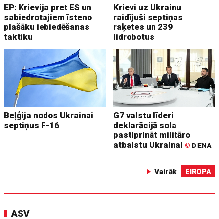
EP: Krievija pret ES un
Krievi uz Ukrainu
sabiedrotajiem īsteno
raidījuši septiņas
plašāku iebiedēšanas
raķetes un 239
taktiku
lidrobotus
Beļģija nodos Ukrainai
G7 valstu līderi
septiņus F-16
deklarācijā sola
pastiprināt militāro
atbalstu Ukrainai
©
DIENA
Vairāk
EIROPA
ASV