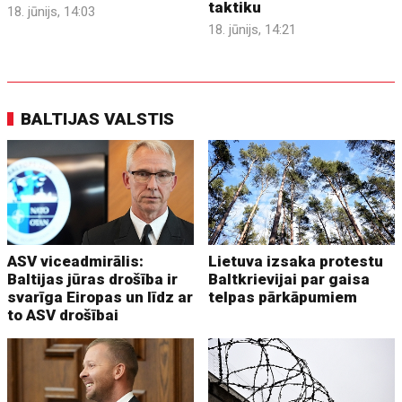
taktiku
18. jūnijs, 14:03
18. jūnijs, 14:21
BALTIJAS VALSTIS
ASV viceadmirālis:
Lietuva izsaka protestu
Baltijas jūras drošība ir
Baltkrievijai par gaisa
svarīga Eiropas un līdz ar
telpas pārkāpumiem
to ASV drošībai