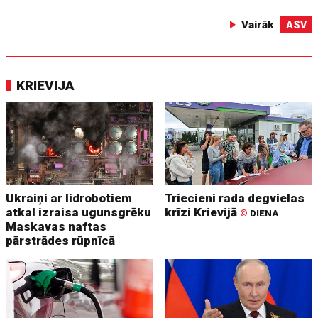
Vairāk
ASV
KRIEVIJA
Ukraiņi ar lidrobotiem
Triecieni rada degvielas
atkal izraisa ugunsgrēku
krīzi Krievijā
©
DIENA
Maskavas naftas
pārstrādes rūpnīcā