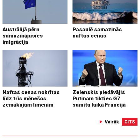
Austrālijā pērn
Pasaulē samazinās
samazinājusies
naftas cenas
imigrācija
Naftas cenas nokrītas
Zelenskis piedāvājis
līdz trīs mēnešos
Putinam tikties G7
zemākajam līmenim
samita laikā Francijā
Vairāk
CITS