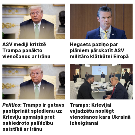
ASV mediji kritizē
Hegsets paziņo par
Trampa panākto
plāniem pārskatīt ASV
vienošanos ar Irānu
militāro klātbūtni Eiropā
Politico
: Tramps ir gatavs
Tramps: Krievijai
pastiprināt spiedienu uz
vajadzētu noslēgt
Krieviju apmaiņā pret
vienošanos kara Ukrainā
sabiedroto palīdzību
izbeigšanai
saistībā ar Irānu