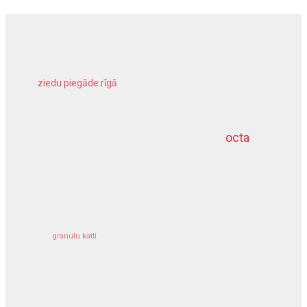
ziedu piegāde rīgā
meliorācijas darbi
octa
dziļurbums
kravu apdrošināšana
granulu katli
siltumsūknis