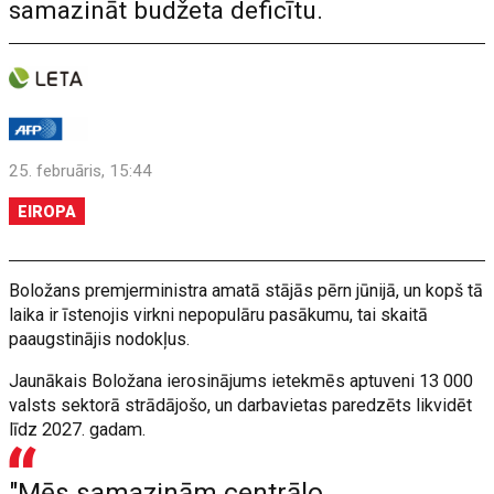
samazināt budžeta deficītu.
25. februāris, 15:44
EIROPA
Boložans premjerministra amatā stājās pērn jūnijā, un kopš tā
laika ir īstenojis virkni nepopulāru pasākumu, tai skaitā
paaugstinājis nodokļus.
Jaunākais Boložana ierosinājums ietekmēs aptuveni 13 000
valsts sektorā strādājošo, un darbavietas paredzēts likvidēt
līdz 2027. gadam.
"Mēs samazinām centrālo