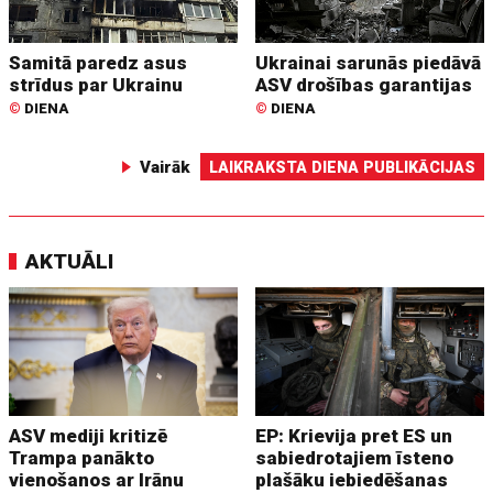
Samitā paredz asus
Ukrainai sarunās piedāvā
strīdus par Ukrainu
ASV drošības garantijas
©
DIENA
©
DIENA
Vairāk
LAIKRAKSTA DIENA PUBLIKĀCIJAS
AKTUĀLI
ASV mediji kritizē
EP: Krievija pret ES un
Trampa panākto
sabiedrotajiem īsteno
vienošanos ar Irānu
plašāku iebiedēšanas