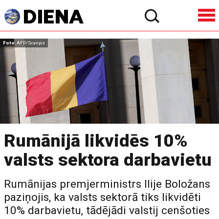
Foto
: AFP/Scanpix
Rumānijā likvidēs 10%
valsts sektora darbavietu
Rumānijas premjerministrs Ilije Boložans
paziņojis, ka valsts sektorā tiks likvidēti
10% darbavietu, tādējādi valstij cenšoties