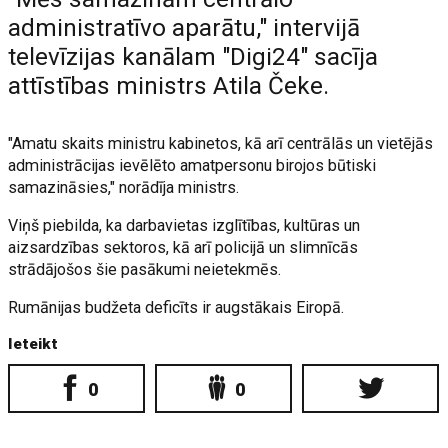
administratīvo aparātu," intervijā
televīzijas kanālam "Digi24" sacīja
attīstības ministrs Atila Čeke.
"Amatu skaits ministru kabinetos, kā arī centrālās un vietējās
administrācijas ievēlēto amatpersonu birojos būtiski
samazināsies," norādīja ministrs.
Viņš piebilda, ka darbavietas izglītības, kultūras un
aizsardzības sektoros, kā arī policijā un slimnīcās
strādājošos šie pasākumi neietekmēs.
Rumānijas budžeta deficīts ir augstākais Eiropā.
Ieteikt
0
0