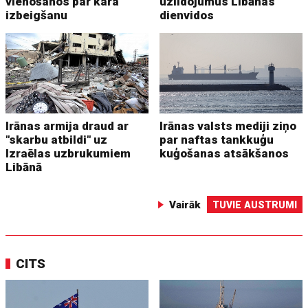
vienošanos par kara
uzlidojumus Libānas
izbeigšanu
dienvidos
Irānas armija draud ar
Irānas valsts mediji ziņo
"skarbu atbildi" uz
par naftas tankkuģu
Izraēlas uzbrukumiem
kuģošanas atsākšanos
Libānā
Vairāk
TUVIE AUSTRUMI
CITS