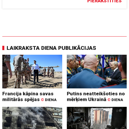
PIERAKSTĪTIES
LAIKRAKSTA DIENA PUBLIKĀCIJAS
Francija kāpina savas
Putins neatteikšoties no
militārās spējas
mērķiem Ukrainā
©
DIENA
©
DIENA