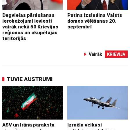
Degvielas pārdošanas
Putins izsludina Valsts
ierobežojumi ieviesti
domes vēlēšanas 20.
vairāk nekā 50 Krievijas
septembrī
reģionos un okupētajās
teritorijās
Vairāk
KRIEVIJA
TUVIE AUSTRUMI
ASV un Irāna paraksta
Izraēla veikusi