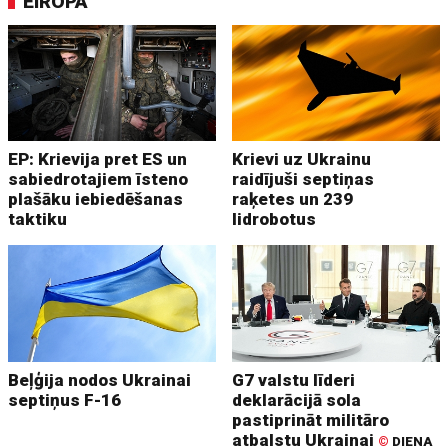
EIROPA
EP: Krievija pret ES un
Krievi uz Ukrainu
sabiedrotajiem īsteno
raidījuši septiņas
plašāku iebiedēšanas
raķetes un 239
taktiku
lidrobotus
Beļģija nodos Ukrainai
G7 valstu līderi
septiņus F-16
deklarācijā sola
pastiprināt militāro
atbalstu Ukrainai
©
DIENA