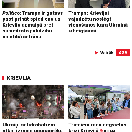
Politico
: Tramps ir gatavs
Tramps: Krievijai
pastiprināt spiedienu uz
vajadzētu noslēgt
Krieviju apmaiņā pret
vienošanos kara Ukrainā
sabiedroto palīdzību
izbeigšanai
saistībā ar Irānu
Vairāk
ASV
KRIEVIJA
Ukraiņi ar lidrobotiem
Triecieni rada degvielas
atkal izraisa ugunsgrēku
krīzi Krievijā
©
DIENA