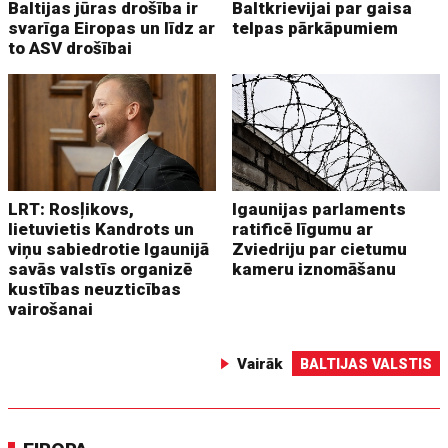
Baltijas jūras drošība ir
Baltkrievijai par gaisa
svarīga Eiropas un līdz ar
telpas pārkāpumiem
to ASV drošībai
LRT: Rosļikovs,
Igaunijas parlaments
lietuvietis Kandrots un
ratificē līgumu ar
viņu sabiedrotie Igaunijā
Zviedriju par cietumu
savās valstīs organizē
kameru iznomāšanu
kustības neuzticības
vairošanai
Vairāk
BALTIJAS VALSTIS