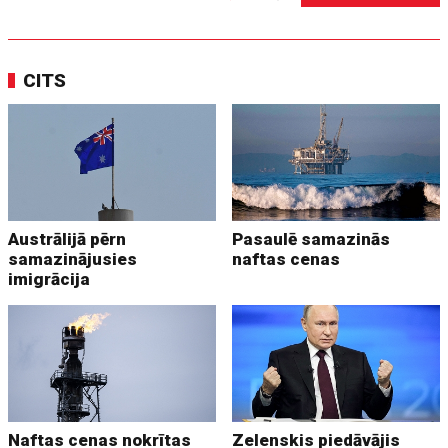
CITS
Austrālijā pērn
Pasaulē samazinās
samazinājusies
naftas cenas
imigrācija
Naftas cenas nokrītas
Zelenskis piedāvājis