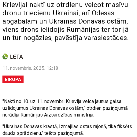
Krievijai naktī uz otrdienu veicot masīvu
dronu triecienu Ukrainai, arī Odesas
apgabalam un Ukrainas Donavas ostām,
viens drons ielidojis Rumānijas teritorijā
un tur nogāzies, pavēstīja varasiestādes.
11. novembris, 2025, 12:18
EIROPA
"Naktī no 10. uz 11. novembri Krievija veica jaunus gaisa
uzlidojumus Ukrainas Donavas ostām," otrdien paziņojumā
norādīja Rumānijas Aizsardzības ministrija.
"Ukrainas Donavas krastā, Izmajilas ostas rajonā, tika fiksēts
daudz sprādzienu," teikts paziņojumā.