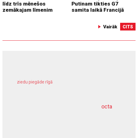
līdz trīs mēnešos
Putinam tikties G7
zemākajam līmenim
samita laikā Francijā
Vairāk
CITS
ziedu piegāde rīgā
meliorācijas darbi
octa
dziļurbums
kravu apdrošināšana