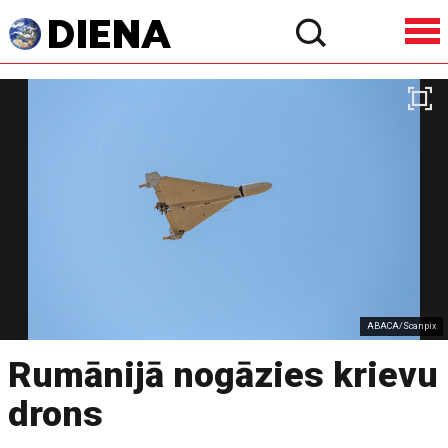
ABACA/Scanpix
Rumānijā nogāzies krievu
drons