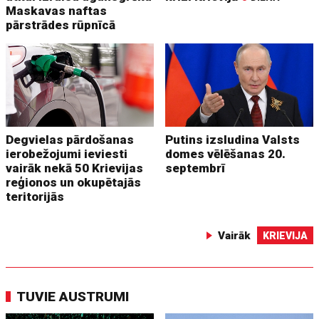
Maskavas naftas
pārstrādes rūpnīcā
Degvielas pārdošanas
Putins izsludina Valsts
ierobežojumi ieviesti
domes vēlēšanas 20.
vairāk nekā 50 Krievijas
septembrī
reģionos un okupētajās
teritorijās
Vairāk
KRIEVIJA
TUVIE AUSTRUMI