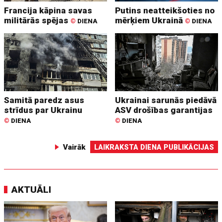
Francija kāpina savas
Putins neatteikšoties no
militārās spējas
mērķiem Ukrainā
©
DIENA
©
DIENA
Samitā paredz asus
Ukrainai sarunās piedāvā
strīdus par Ukrainu
ASV drošības garantijas
©
DIENA
©
DIENA
Vairāk
LAIKRAKSTA DIENA PUBLIKĀCIJAS
AKTUĀLI