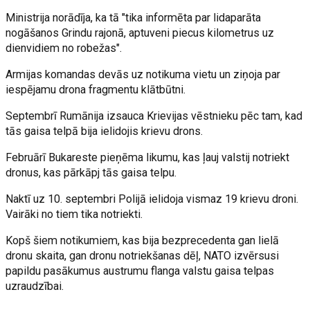
Ministrija norādīja, ka tā "tika informēta par lidaparāta
nogāšanos Grindu rajonā, aptuveni piecus kilometrus uz
dienvidiem no robežas".
Armijas komandas devās uz notikuma vietu un ziņoja par
iespējamu drona fragmentu klātbūtni.
Septembrī Rumānija izsauca Krievijas vēstnieku pēc tam, kad
tās gaisa telpā bija ielidojis krievu drons.
Februārī Bukareste pieņēma likumu, kas ļauj valstij notriekt
dronus, kas pārkāpj tās gaisa telpu.
Naktī uz 10. septembri Polijā ielidoja vismaz 19 krievu droni.
Vairāki no tiem tika notriekti.
Kopš šiem notikumiem, kas bija bezprecedenta gan lielā
dronu skaita, gan dronu notriekšanas dēļ, NATO izvērsusi
papildu pasākumus austrumu flanga valstu gaisa telpas
uzraudzībai.