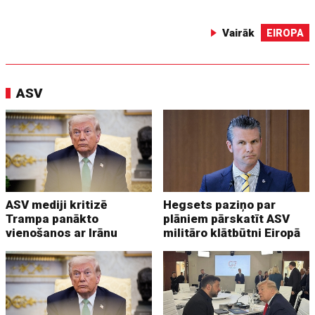
Vairāk
EIROPA
ASV
ASV mediji kritizē
Hegsets paziņo par
Trampa panākto
plāniem pārskatīt ASV
vienošanos ar Irānu
militāro klātbūtni Eiropā