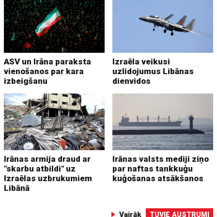
ASV un Irāna paraksta
Izraēla veikusi
vienošanos par kara
uzlidojumus Libānas
izbeigšanu
dienvidos
Irānas armija draud ar
Irānas valsts mediji ziņo
"skarbu atbildi" uz
par naftas tankkuģu
Izraēlas uzbrukumiem
kuģošanas atsākšanos
Libānā
Vairāk
TUVIE AUSTRUMI