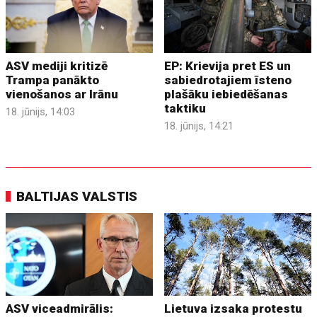
ASV mediji kritizē
EP: Krievija pret ES un
Trampa panākto
sabiedrotajiem īsteno
vienošanos ar Irānu
plašāku iebiedēšanas
taktiku
18. jūnijs, 14:03
18. jūnijs, 14:21
BALTIJAS VALSTIS
ASV viceadmirālis:
Lietuva izsaka protestu