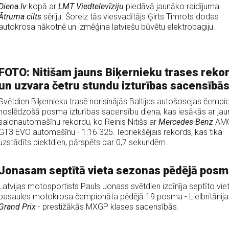
Diena.lv
kopā ar
LMT Viedtelevīziju
piedāvā jaunāko raidījuma
Ātruma cilts
sēriju. Šoreiz tās viesvadītājs Ģirts Timrots dodas
autokrosa nākotnē un izmēģina latviešu būvētu elektrobagiju.
FOTO: Nitišam jauns Biķernieku trases reko
un uzvara četru stundu izturības sacensībā
Svētdien Biķernieku trasē norisinājās Baltijas autošosejas čempi
noslēdzošā posma izturības sacensību diena, kas iesākās ar jau
salonautomašīnu rekordu, ko Reinis Nitišs ar
Mercedes-Benz
AM
GT3 EVO automašīnu - 1:16.325. Iepriekšējais rekords, kas tika
uzstādīts piektdien, pārspēts par 0,7 sekundēm.
Jonasam septītā vieta sezonas pēdējā posm
Latvijas motosportists Pauls Jonass svētdien izcīnīja septīto vie
pasaules motokrosa čempionāta pēdējā 19.posma - Lielbritānija
Grand Prix
- prestižākās MXGP klases sacensībās.