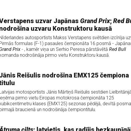
Verstapens uzvar Japānas
Grand Prix
;
Red Bu
nodrošina uzvaru Konstruktoru kausā
Nīderlandes autosportists Makss Verstapens svētdien izcīnīja uz
Pirmās formulas (F-1) pasaules čempionāta 16.posmā - Japāna
Grand Prix
- , kamēr viņa un Serhio Peresa pārstāvētā
Red Bull
komanda nodrošināja pirmo vietu Konstruktoru kausā.
Jānis Reišulis nodrošina EMX125 čempiona
titulu
Latvijas motosportists Jānis Mārtiņš Reišulis sestdien Lielbritānij
ieņēma pirmo vietu Eiropas motokrosa čempionāta 125
kubikcentimetru klases (EMX125) sezonas pēdējā, devītā posm
pirmajā braucienā un nodrošināja čempiontitulu.
Ātruma cilts
: latvietis, kas radījis bezkaunīg