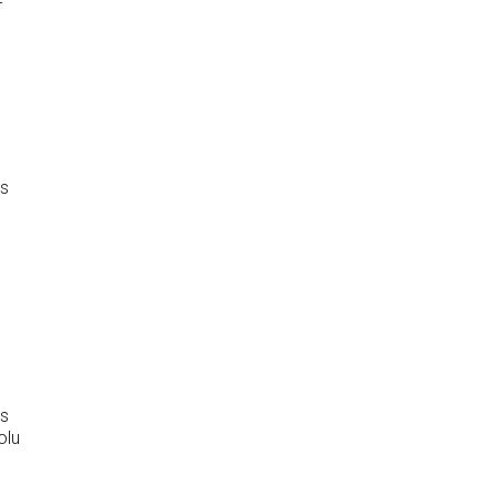
-
ās
as
olu