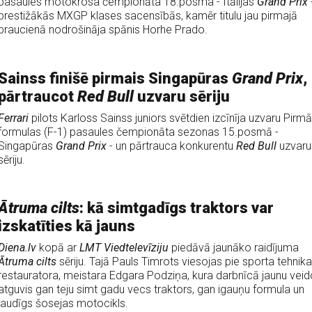
pasaules motokrosa čempionāta 18.posma - Itālijas
Grand Prix
prestižākās MXGP klases sacensībās, kamēr titulu jau pirmajā
braucienā nodrošināja spānis Horhe Prado.
Sainss finišē pirmais Singapūras
Grand Prix
,
pārtraucot
Red Bull
uzvaru sēriju
Ferrari
pilots Karloss Sainss juniors svētdien izcīnīja uzvaru Pirm
formulas (F-1) pasaules čempionāta sezonas 15.posmā -
Singapūras
Grand Prix
- un pārtrauca konkurentu
Red Bull
uzvaru
sēriju.
Ātruma cilts
: kā simtgadīgs traktors var
izskatīties kā jauns
Diena.lv
kopā ar
LMT Viedtelevīziju
piedāvā jaunāko raidījuma
Ātruma cilts
sēriju. Tajā Pauls Timrots viesojas pie sporta tehnik
restauratora, meistara Edgara Podziņa, kura darbnīcā jaunu veid
atguvis gan teju simt gadu vecs traktors, gan igauņu formula un
jaudīgs šosejas motocikls.