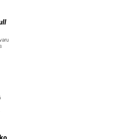
ll
varu
s
ā
a
āko