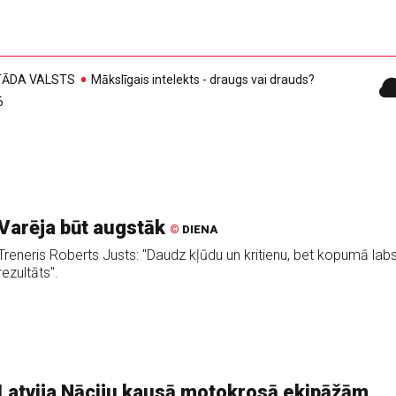
, TĀDA VALSTS
Mākslīgais intelekts - draugs vai drauds?
6
Varēja būt augstāk
©
DIENA
Treneris Roberts Justs: "Daudz kļūdu un kritienu, bet kopumā lab
rezultāts".
Latvija Nāciju kausā motokrosā ekipāžām