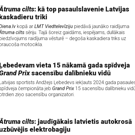
Ātruma cilts
: kā top pasaulslavenie Latvijas
kaskadieru triki
Diena.lv
kopā ar
LMT Viedtelevīziju
piedāvā jaunāko raidījuma
Ātruma cilts
sēriju. Tajā šoreiz gaidāms, iespējams, dullākais
piedzīvojums raidījuma vēsturē – degoša kaskadiera triks uz
braucoša motocikla.
Ļebedevam vieta 15 nākamā gada spīdveja
Grand Prix
sacensību dalībnieku vidū
Latvijas sportists Andžejs Ļebedevs iekļauts 2024.gada pasaule
spīdveja čempionāta jeb
Grand Prix
15 sacensību dalībnieku vidū
otrdien ziņo sacensību organizatori.
Ātruma cilts
: jaudīgākais latvietis autokrosā
uzbūvējis elektrobagiju