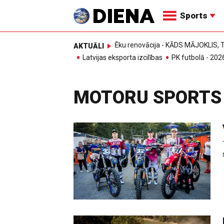
Sports
Ēku renovācija - KĀDS MĀJOKLIS
AKTUĀLI
Latvijas eksporta izcilības
PK futbolā - 202
MOTORU SPORTS