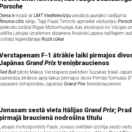
Porsche
Diena.lv
kopā ar
LMT Viedtelevīziju
piedāvā jaunāko raidījuma
Ātruma cilts
sēriju. Tajā Pauls Timrots apmeklē vēsturisko
Porsc
spēkratu izstādi Rīgas Motormuzejā, kas atceļojusi no Vācijas u
veltīta Latvijas izcelsmes dizainera Anatola Lapiņa radītajiem aut
tostarp leģendārajai
Rozā cūkai
.
Verstapenam F-1 ātrākie laiki pirmajos divo
Japānas
Grand Prix
treniņbraucienos
Red Bull
pilots Makss Verstapens piektdien Suzukas trasē Japā
sasniedza ātrākos apļa laikus pirmajos divos Pirmās formulas (F
pasaules čempionāta Japānas
Grand Prix
treniņbraucienos.
Jonasam sestā vieta Itālijas
Grand Prix
; Pra
pirmajā braucienā nodrošina titulu
Latvijas motosportists Pauls Jonass svētdien izcīnīja sesto vietu