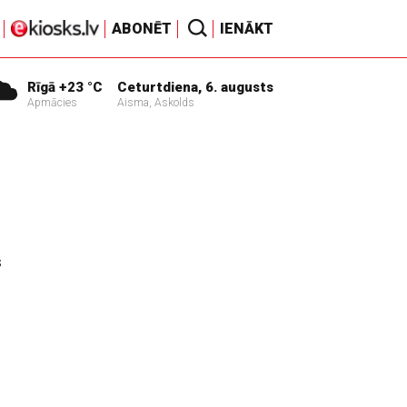
ABONĒT
IENĀKT
Rīgā +23 °C
Ceturtdiena, 6. augusts
Apmācies
Aisma, Askolds
s