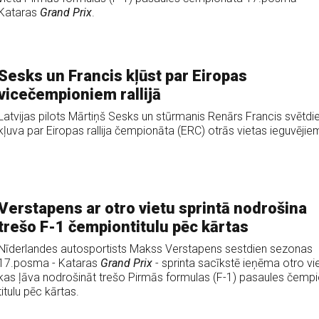
Kataras
Grand Prix
.
Sesks un Francis kļūst par Eiropas
vicečempioniem rallijā
Latvijas pilots Mārtiņš Sesks un stūrmanis Renārs Francis svētdi
kļuva par Eiropas rallija čempionāta (ERC) otrās vietas ieguvējie
Verstapens ar otro vietu sprintā nodrošina
trešo F-1 čempiontitulu pēc kārtas
Nīderlandes autosportists Makss Verstapens sestdien sezonas
17.posma - Kataras
Grand Prix
- sprinta sacīkstē ieņēma otro vie
kas ļāva nodrošināt trešo Pirmās formulas (F-1) pasaules čemp
titulu pēc kārtas.