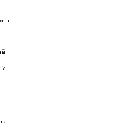
īnīja
sā
lis
irmo