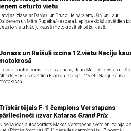
ieņem ceturto vietu
Latvijas izlase ar Danielu un Bruno Lielbāržiem, Jāni un Lauri
Daideriem un Māra Rupeika/Kaspara Liepiņa ekipāžu svētdien izc
ceturto vietu Nāciju kausā motokrosā ekipāžu klasē.
Jonass un Reišuļi izcīna 12.vietu Nāciju kau
motokrosā
Latvijas motosportisti Pauls Jonass, Jānis Mārtiņš Reišulis un Kār
Alberts Reišulis svētdien Francijā izcīnīja 12.vietu Nāciju kausā
motokrosā.
Trīskārtējais F-1 čempions Verstapens
pārliecinoši uzvar Kataras
Grand Prix
Nīderlandes autosportists Makss Verstapens svētdien izcīnīja p
vietu Pirmās formulas (F-1) pasaules čempionāta 17.posmā -