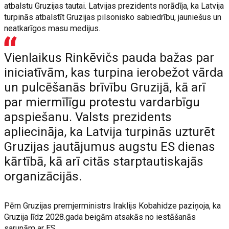
atbalstu Gruzijas tautai. Latvijas prezidents norādīja, ka Latvija
turpinās atbalstīt Gruzijas pilsonisko sabiedrību, jauniešus un
neatkarīgos masu medijus.
Vienlaikus Rinkēvičs pauda bažas par
iniciatīvām, kas turpina ierobežot vārda
un pulcēšanās brīvību Gruzijā, kā arī
par miermīlīgu protestu vardarbīgu
apspiešanu. Valsts prezidents
apliecināja, ka Latvija turpinās uzturēt
Gruzijas jautājumus augstu ES dienas
kārtībā, kā arī citās starptautiskajās
organizācijās.
Pērn Gruzijas premjerministrs Iraklijs Kobahidze paziņoja, ka
Gruzija līdz 2028.gada beigām atsakās no iestāšanās
sarunām ar ES.