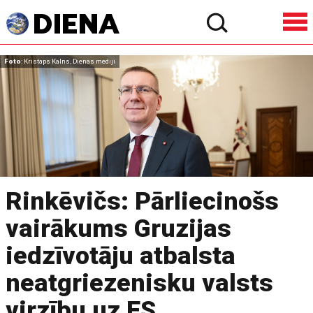
Foto
: Kristaps Kalns, Dienas mediji
Rinkēvičs: Pārliecinošs
vairākums Gruzijas
iedzīvotāju atbalsta
neatgriezenisku valsts
virzību uz ES