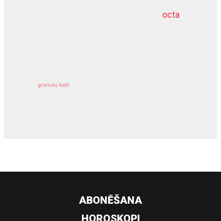
octa
dziļurbums
kravu apdrošināšana
granulu katli
siltumsūknis
ABONĒŠANA
HOROSKOPI