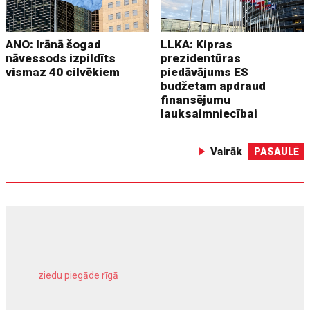
ANO: Irānā šogad
LLKA: Kipras
nāvessods izpildīts
prezidentūras
vismaz 40 cilvēkiem
piedāvājums ES
budžetam apdraud
finansējumu
lauksaimniecībai
Vairāk
PASAULĒ
ziedu piegāde rīgā
meliorācijas darbi