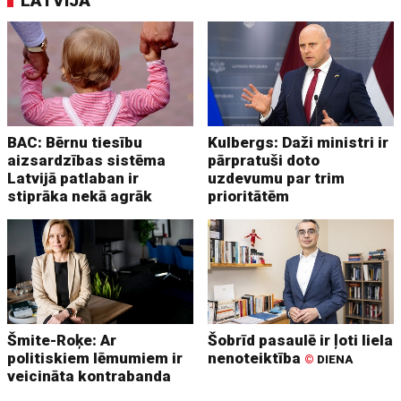
LATVIJĀ
BAC: Bērnu tiesību
Kulbergs: Daži ministri ir
aizsardzības sistēma
pārpratuši doto
Latvijā patlaban ir
uzdevumu par trim
stiprāka nekā agrāk
prioritātēm
Šmite-Roķe: Ar
Šobrīd pasaulē ir ļoti liela
politiskiem lēmumiem ir
nenoteiktība
©
DIENA
veicināta kontrabanda