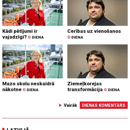
Kādi pētījumi ir
Cerības uz vienošanos
vajadzīgi?
©
DIENA
©
DIENA
Mazo skolu neskaidrā
Ziemeļkorejas
nākotne
transformācija
©
DIENA
©
DIENA
Vairāk
DIENAS KOMENTĀRS