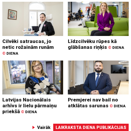
Cilvēki satraucas, jo
Līdzcilvēku rūpes kā
netic rožainām runām
glābšanas riņķis
©
DIENA
©
DIENA
Latvijas Nacionālais
Premjerei nav bail no
arhīvs ir lielu pārmaiņu
atklātas sarunas
©
DIENA
priekšā
©
DIENA
Vairāk
LAIKRAKSTA DIENA PUBLIKĀCIJAS