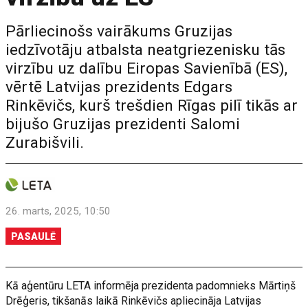
Pārliecinošs vairākums Gruzijas
iedzīvotāju atbalsta neatgriezenisku tās
virzību uz dalību Eiropas Savienībā (ES),
vērtē Latvijas prezidents Edgars
Rinkēvičs, kurš trešdien Rīgas pilī tikās ar
bijušo Gruzijas prezidenti Salomi
Zurabišvili.
26. marts, 2025, 10:50
PASAULĒ
Kā aģentūru LETA informēja prezidenta padomnieks Mārtiņš
Drēģeris, tikšanās laikā Rinkēvičs apliecināja Latvijas