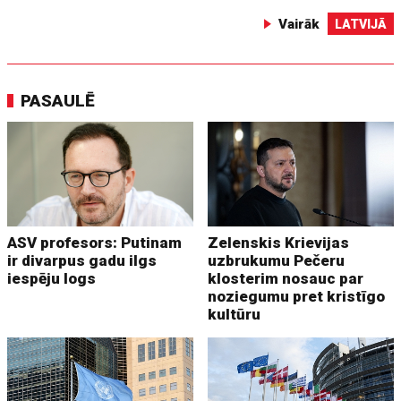
Vairāk
LATVIJĀ
PASAULĒ
ASV profesors: Putinam
Zelenskis Krievijas
ir divarpus gadu ilgs
uzbrukumu Pečeru
iespēju logs
klosterim nosauc par
noziegumu pret kristīgo
kultūru