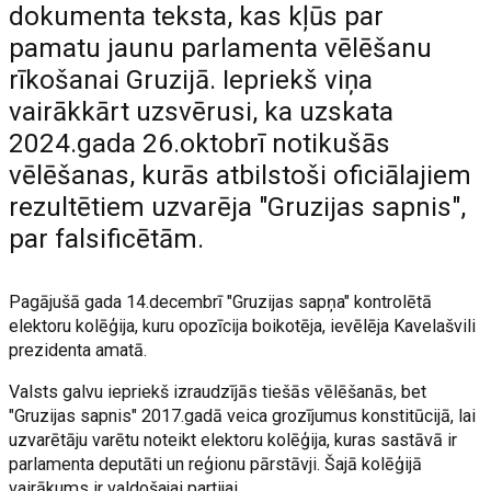
dokumenta teksta, kas kļūs par
pamatu jaunu parlamenta vēlēšanu
rīkošanai Gruzijā. Iepriekš viņa
vairākkārt uzsvērusi, ka uzskata
2024.gada 26.oktobrī notikušās
vēlēšanas, kurās atbilstoši oficiālajiem
rezultētiem uzvarēja "Gruzijas sapnis",
par falsificētām.
Pagājušā gada 14.decembrī "Gruzijas sapņa" kontrolētā
elektoru kolēģija, kuru opozīcija boikotēja, ievēlēja Kavelašvili
prezidenta amatā.
Valsts galvu iepriekš izraudzījās tiešās vēlēšanās, bet
"Gruzijas sapnis" 2017.gadā veica grozījumus konstitūcijā, lai
uzvarētāju varētu noteikt elektoru kolēģija, kuras sastāvā ir
parlamenta deputāti un reģionu pārstāvji. Šajā kolēģijā
vairākums ir valdošajai partijai.