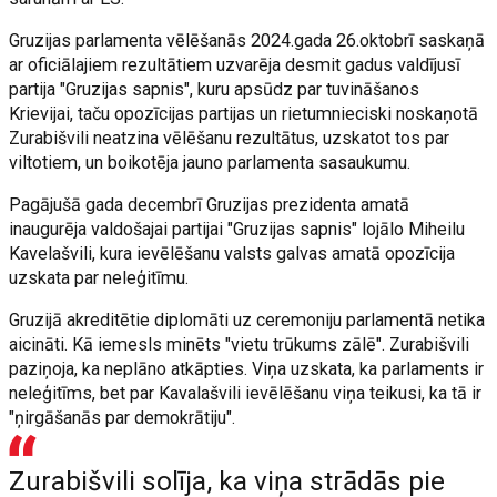
Gruzijas parlamenta vēlēšanās 2024.gada 26.oktobrī saskaņā
ar oficiālajiem rezultātiem uzvarēja desmit gadus valdījusī
partija "Gruzijas sapnis", kuru apsūdz par tuvināšanos
Krievijai, taču opozīcijas partijas un rietumnieciski noskaņotā
Zurabišvili neatzina vēlēšanu rezultātus, uzskatot tos par
viltotiem, un boikotēja jauno parlamenta sasaukumu.
Pagājušā gada decembrī Gruzijas prezidenta amatā
inaugurēja valdošajai partijai "Gruzijas sapnis" lojālo Miheilu
Kavelašvili, kura ievēlēšanu valsts galvas amatā opozīcija
uzskata par neleģitīmu.
Gruzijā akreditētie diplomāti uz ceremoniju parlamentā netika
aicināti. Kā iemesls minēts "vietu trūkums zālē". Zurabišvili
paziņoja, ka neplāno atkāpties. Viņa uzskata, ka parlaments ir
neleģitīms, bet par Kavalašvili ievēlēšanu viņa teikusi, ka tā ir
"ņirgāšanās par demokrātiju".
Zurabišvili solīja, ka viņa strādās pie