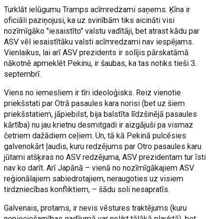
Turklāt ielūgumu Tramps acīmredzami saņems. Ķīna ir
oficiāli paziņojusi, ka uz svinībām tiks aicināti visi
nozīmīgāko "iesaistīto" valstu vadītāji, bet atrast kādu par
ASV vēl iesaistītāku valsti acīmredzami nav iespējams.
Vienlaikus, lai arī ASV prezidents ir solījis pārskatāmā
nākotnē apmeklēt Pekinu, ir šaubas, ka tas notiks tieši 3.
septembrī.
Viens no iemesliem ir tīri ideoloģisks. Reiz vienotie
priekšstati par Otrā pasaules kara norisi (bet uz šiem
priekšstatiem, jāpiebilst, bija balstīta līdzšinējā pasaules
kārtība) nu jau krietnu desmitgadi ir aizgājuši pa vismaz
četriem dažādiem ceļiem. Un, tā kā Pekinā pulcēsies
galvenokārt ļaudis, kuru redzējums par Otro pasaules karu
jūtami atšķiras no ASV redzējuma, ASV prezidentam tur īsti
nav ko darīt. Arī Japānā – vienā no nozīmīgākajiem ASV
reģionālajiem sabiedrotajiem, neraugoties uz visiem
tirdzniecības konfliktiem, – šādu soli nesapratīs.
Galvenais, protams, ir nevis vēstures traktējums (kuru
nepieciešamības gadījumā var nolikt tālākā plauktā), bet