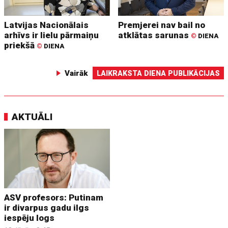
Latvijas Nacionālais
Premjerei nav bail no
arhīvs ir lielu pārmaiņu
atklātas sarunas
©
DIENA
priekšā
©
DIENA
Vairāk
LAIKRAKSTA DIENA PUBLIKĀCIJAS
AKTUĀLI
ASV profesors: Putinam
ir divarpus gadu ilgs
iespēju logs