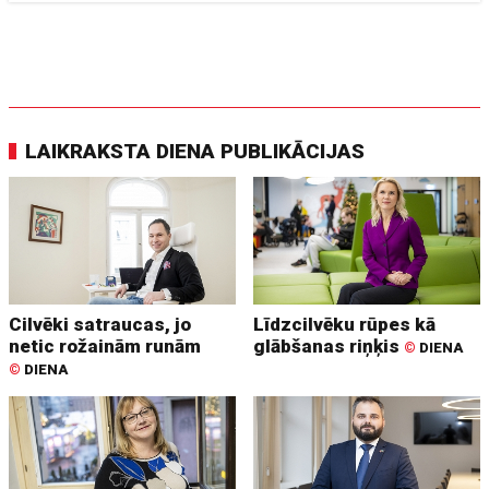
LAIKRAKSTA DIENA PUBLIKĀCIJAS
Cilvēki satraucas, jo
Līdzcilvēku rūpes kā
netic rožainām runām
glābšanas riņķis
©
DIENA
©
DIENA