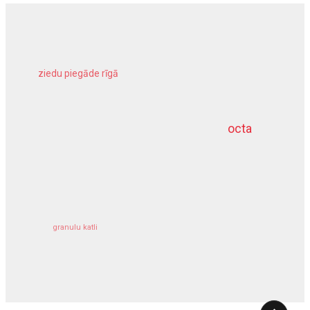
ziedu piegāde rīgā
meliorācijas darbi
octa
dziļurbums
kravu apdrošināšana
granulu katli
siltumsūknis