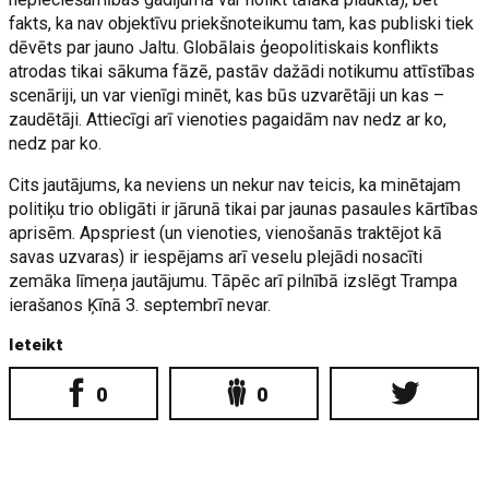
fakts, ka nav objektīvu priekšnoteikumu tam, kas publiski tiek
dēvēts par jauno Jaltu. Globālais ģeopolitiskais konflikts
atrodas tikai sākuma fāzē, pastāv dažādi notikumu attīstības
scenāriji, un var vienīgi minēt, kas būs uzvarētāji un kas –
zaudētāji. Attiecīgi arī vienoties pagaidām nav nedz ar ko,
nedz par ko.
Cits jautājums, ka neviens un nekur nav teicis, ka minētajam
politiķu trio obligāti ir jārunā tikai par jaunas pasaules kārtības
aprisēm. Apspriest (un vienoties, vienošanās traktējot kā
savas uzvaras) ir iespējams arī veselu plejādi nosacīti
zemāka līmeņa jautājumu. Tāpēc arī pilnībā izslēgt Trampa
ierašanos Ķīnā 3. septembrī nevar.
Ieteikt
0
0