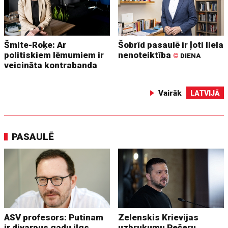
Šmite-Roķe: Ar
Šobrīd pasaulē ir ļoti liela
politiskiem lēmumiem ir
nenoteiktība
©
DIENA
veicināta kontrabanda
Vairāk
LATVIJĀ
PASAULĒ
ASV profesors: Putinam
Zelenskis Krievijas
ir divarpus gadu ilgs
uzbrukumu Pečeru