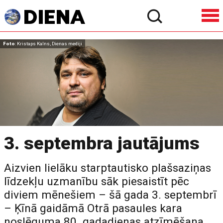
Foto
: Kristaps Kalns, Dienas mediji
3. septembra jautājums
Aizvien lielāku starptautisko plašsaziņas
līdzekļu uzmanību sāk piesaistīt pēc
diviem mēnešiem – šā gada 3. septembrī
– Ķīnā gaidāmā Otrā pasaules kara
noslēguma 80. gadadienas atzīmēšana.