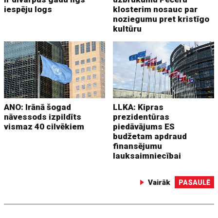
iespēju logs
klosterim nosauc par
noziegumu pret kristīgo
kultūru
ANO: Irānā šogad
LLKA: Kipras
nāvessods izpildīts
prezidentūras
vismaz 40 cilvēkiem
piedāvājums ES
budžetam apdraud
finansējumu
lauksaimniecībai
Vairāk
PASAULĒ