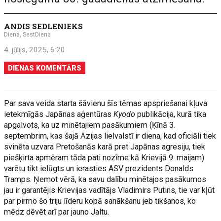
ANDIS SEDLENIEKS
Diena, SestDiena
4. jūlijs, 2025, 6:20
DIENAS KOMENTĀRS
Par sava veida starta šāvienu šīs tēmas apspriešanai kļuva
ietekmīgās Japānas aģentūras
Kyodo
publikācija, kurā tika
apgalvots, ka uz minētajiem pasākumiem (Ķīnā 3.
septembrim, kas šajā Āzijas lielvalstī ir diena, kad oficiāli tiek
svinēta uzvara Pretošanās karā pret Japānas agresiju, tiek
piešķirta apmēram tāda pati nozīme kā Krievijā 9. maijam)
varētu tikt ielūgts un ierasties ASV prezidents Donalds
Tramps. Ņemot vērā, ka savu dalību minētajos pasākumos
jau ir garantējis Krievijas vadītājs Vladimirs Putins, tie var kļūt
par pirmo šo triju līderu kopā sanākšanu jeb tikšanos, ko
mēdz dēvēt arī par jauno Jaltu.