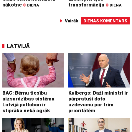
nākotne
transformācija
©
DIENA
©
DIENA
Vairāk
DIENAS KOMENTĀRS
LATVIJĀ
BAC: Bērnu tiesību
Kulbergs: Daži ministri ir
aizsardzības sistēma
pārpratuši doto
Latvijā patlaban ir
uzdevumu par trim
stiprāka nekā agrāk
prioritātēm