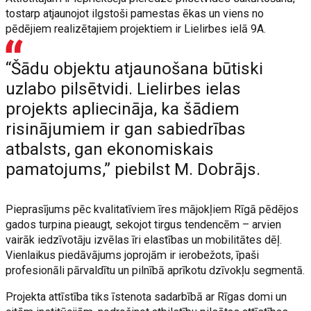
tostarp atjaunojot ilgstoši pamestas ēkas un viens no
pēdējiem realizētajiem projektiem ir Lielirbes ielā 9A.
“Šādu objektu atjaunošana būtiski
uzlabo pilsētvidi. Lielirbes ielas
projekts apliecināja, ka šādiem
risinājumiem ir gan sabiedrības
atbalsts, gan ekonomiskais
pamatojums,” piebilst M. Dobrājs.
Pieprasījums pēc kvalitatīviem īres mājokļiem Rīgā pēdējos
gados turpina pieaugt, sekojot tirgus tendencēm – arvien
vairāk iedzīvotāju izvēlas īri elastības un mobilitātes dēļ.
Vienlaikus piedāvājums joprojām ir ierobežots, īpaši
profesionāli pārvaldītu un pilnībā aprīkotu dzīvokļu segmentā.
Projekta attīstība tiks īstenota sadarbībā ar Rīgas domi un