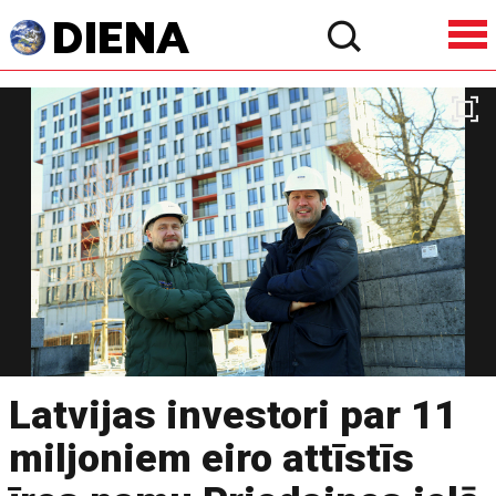
Latvijas investori par 11
miljoniem eiro attīstīs