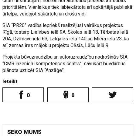
citām institūcijām, nodrošinot atbilstību pilsētas attīstības
prioritātēm. Vienlaikus tiek labiekārtota arī apkārtējā publiskā
ārtelpa, veidojot sakārtotu un drošu vidi.
SIA “PR20” vadība iepriekš realizējusi vairākus projektus
Rīgā, tostarp Lielirbes ielā 9A, Skolas ielā 13, Tērbatas ielā
20A, Dzirnavu ielā 63, Latgales ielā 140 un Miera ielā 23, kā
arī zemas īres mājokļu projektu Cēsīs, Lāču ielā 9.
Projekta būvuzraudzību un autoruzraudzību nodrošinās SIA
“CMB inženieru kompetences centrs”, savukārt būvdarbus
plānots uzticēt SIA “Anzāģe”.
Ieteikt
0
0
SEKO MUMS