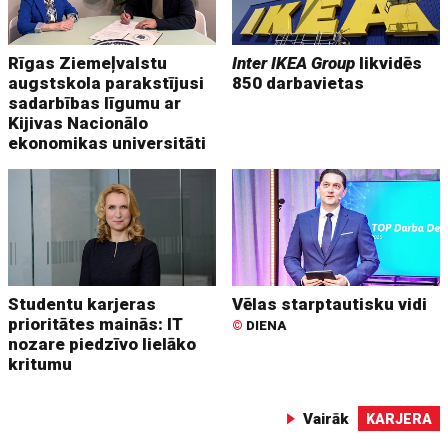
Rīgas Ziemeļvalstu
Inter IKEA Group
likvidēs
augstskola parakstījusi
850 darbavietas
sadarbības līgumu ar
Kijivas Nacionālo
ekonomikas universitāti
Studentu karjeras
Vēlas starptautisku vidi
prioritātes mainās: IT
©
DIENA
nozare piedzīvo lielāko
kritumu
Vairāk
KARJERA