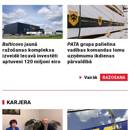
Balticovo
jaunā
PATA
grupa palielina
ražošanas kompleksa
vadības komandas lomu
izveidē Iecavā investēti
uzņēmumu ikdienas
aptuveni 120 miljoni eiro
pārvaldībā
Vairāk
RAŽOŠANA
KARJERA