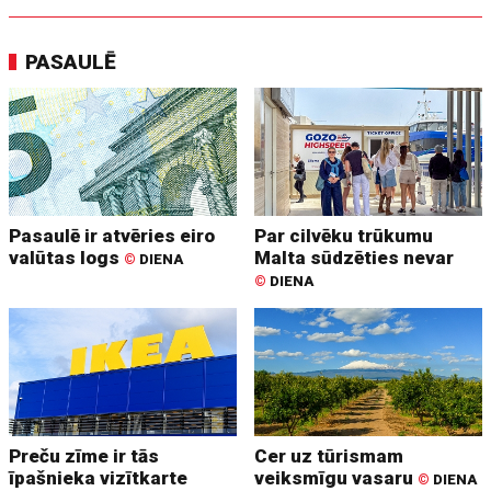
PASAULĒ
Pasaulē ir atvēries eiro
Par cilvēku trūkumu
valūtas logs
Malta sūdzēties nevar
©
DIENA
©
DIENA
Preču zīme ir tās
Cer uz tūrismam
īpašnieka vizītkarte
veiksmīgu vasaru
©
DIENA