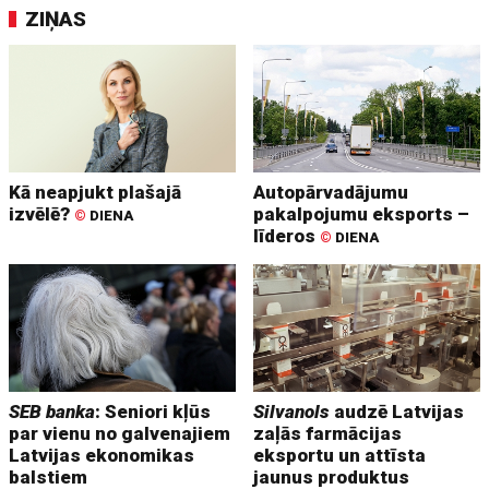
ZIŅAS
Kā neapjukt plašajā
Autopārvadājumu
izvēlē?
pakalpojumu eksports –
©
DIENA
līderos
©
DIENA
SEB banka
: Seniori kļūs
Silvanols
audzē Latvijas
par vienu no galvenajiem
zaļās farmācijas
Latvijas ekonomikas
eksportu un attīsta
balstiem
jaunus produktus