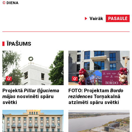
©
DIENA
Vairāk
PASAULĒ
ĪPAŠUMS
Projektā
Pillar Iļģuciema
FOTO: Projektam
Bordo
mājas
nosvinēti spāru
rezidences
Torņakalnā
svētki
atzīmēti spāru svētki