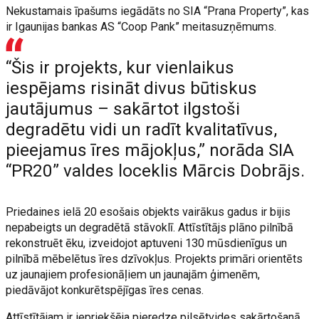
Nekustamais īpašums iegādāts no SIA “Prana Property”, kas
ir Igaunijas bankas AS “Coop Pank” meitasuzņēmums.
“Šis ir projekts, kur vienlaikus
iespējams risināt divus būtiskus
jautājumus – sakārtot ilgstoši
degradētu vidi un radīt kvalitatīvus,
pieejamus īres mājokļus,” norāda SIA
“PR20” valdes loceklis Mārcis Dobrājs.
Priedaines ielā 20 esošais objekts vairākus gadus ir bijis
nepabeigts un degradētā stāvoklī. Attīstītājs plāno pilnībā
rekonstruēt ēku, izveidojot aptuveni 130 mūsdienīgus un
pilnībā mēbelētus īres dzīvokļus. Projekts primāri orientēts
uz jaunajiem profesionāļiem un jaunajām ģimenēm,
piedāvājot konkurētspējīgas īres cenas.
Attīstītājam ir iepriekšēja pieredze pilsētvides sakārtošanā,