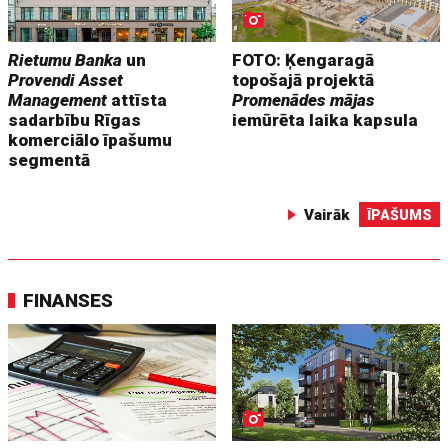
Rietumu Banka
un
FOTO: Ķengaragā
Provendi Asset
topošajā projektā
Management
attīsta
Promenādes mājas
sadarbību Rīgas
iemūrēta laika kapsula
komerciālo īpašumu
segmentā
Vairāk
ĪPAŠUMS
FINANSES