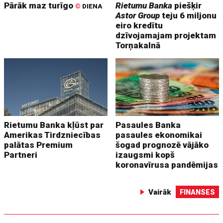
Pārāk maz turīgo
Rietumu Banka
piešķir
©
DIENA
Astor Group
teju 6 miljonu
eiro kredītu
dzīvojamajam projektam
Torņakalnā
Rietumu Banka kļūst par
Pasaules Banka
Amerikas Tirdzniecības
pasaules ekonomikai
palātas Premium
šogad prognozē vājāko
Partneri
izaugsmi kopš
koronavīrusa pandēmijas
Vairāk
FINANSES