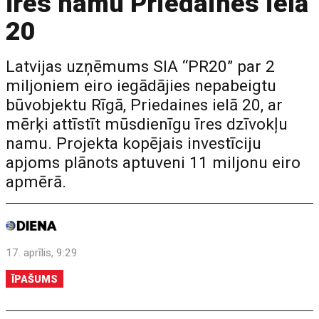
īres namu Priedaines ielā
20
Latvijas uzņēmums SIA “PR20” par 2
miljoniem eiro iegādājies nepabeigtu
būvobjektu Rīgā, Priedaines ielā 20, ar
mērķi attīstīt mūsdienīgu īres dzīvokļu
namu. Projekta kopējais investīciju
apjoms plānots aptuveni 11 miljonu eiro
apmērā.
17. aprīlis, 9:29
ĪPAŠUMS