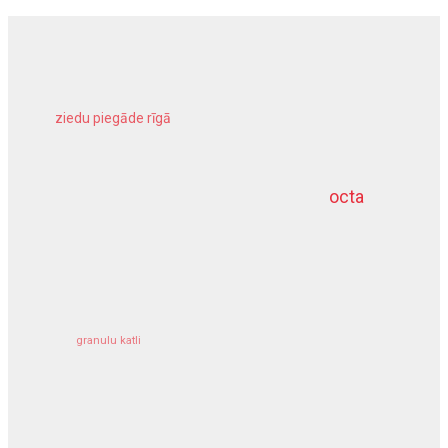
ziedu piegāde rīgā
meliorācijas darbi
octa
dziļurbums
kravu apdrošināšana
granulu katli
siltumsūknis