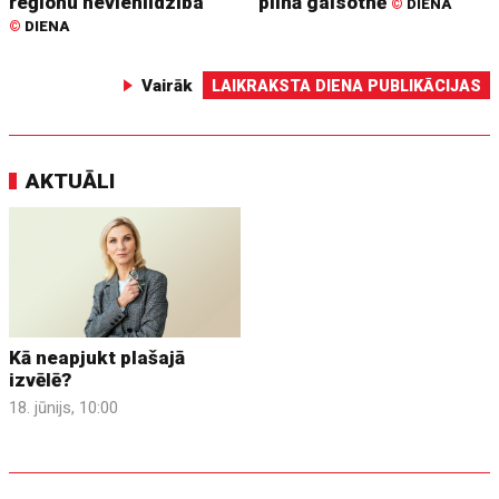
reģionu nevienlīdzība
pilnā gaisotnē
©
DIENA
©
DIENA
Vairāk
LAIKRAKSTA DIENA PUBLIKĀCIJAS
AKTUĀLI
Kā neapjukt plašajā
izvēlē?
18. jūnijs, 10:00