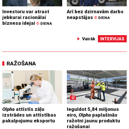
Investoru var atrast
Arī bez dzirnavām darbs
jebkurai racionālai
neapstājas
©
DIENA
biznesa idejai
©
DIENA
Vairāk
INTERVIJAS
RAŽOŠANA
Olpha
attīstīs zāļu
Ieguldot 5,84 miljonus
izstrādes un attīstības
eiro,
Olpha
paplašinās
pakalpojumu eksportu
ražotni jaunu produktu
ražošanai