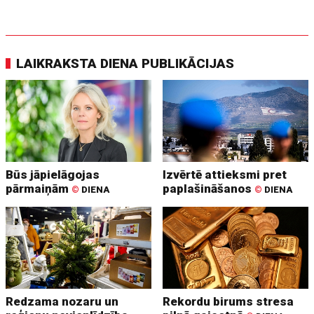
LAIKRAKSTA DIENA PUBLIKĀCIJAS
Būs jāpielāgojas
Izvērtē attieksmi pret
pārmaiņām
paplašināšanos
©
DIENA
©
DIENA
Redzama nozaru un
Rekordu birums stresa