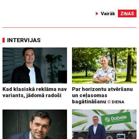
Vairāk
ZIŅAS
INTERVIJAS
Kad klasiskā reklāma nav
Par horizontu atvēršanu
variants, jādomā radoši
un ceļasomas
bagātināšanu
©
DIENA