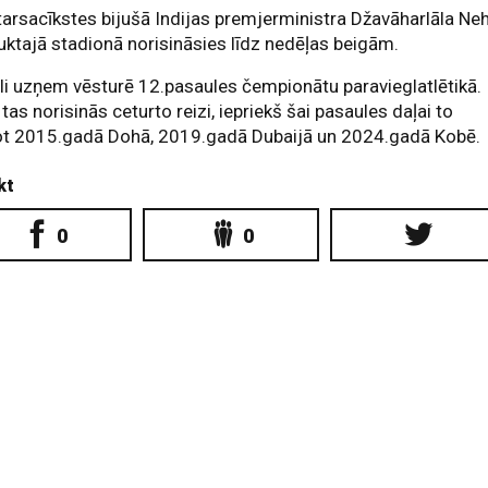
arsacīkstes bijušā Indijas premjerministra Džavāharlāla Ne
ktajā stadionā norisināsies līdz nedēļas beigām.
i uzņem vēsturē 12.pasaules čempionātu paravieglatlētikā.
 tas norisinās ceturto reizi, iepriekš šai pasaules daļai to
jot 2015.gadā Dohā, 2019.gadā Dubaijā un 2024.gadā Kobē.
kt
0
0