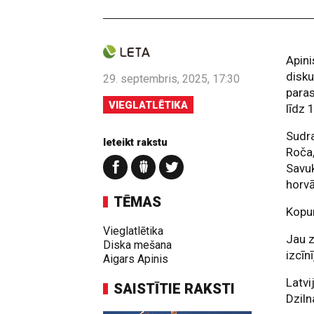
Apin
disku
29. septembris, 2025, 17:30
paras
VIEGLATLĒTIKA
līdz 
Sudra
Ieteikt rakstu
Roča,
Savuk
horvā
TĒMAS
Kopum
Vieglatlētika
Jau z
Diska mešana
izcīn
Aigars Apinis
Latvi
SAISTĪTIE RAKSTI
Dziln