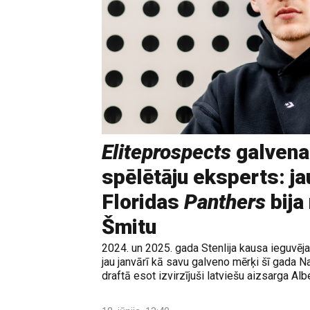
Eliteprospects
galvena
spēlētāju eksperts: ja
Floridas
Panthers
bija
Šmitu
2024. un 2025. gada Stenlija kausa ieguvē
jau janvārī kā savu galveno mērķi šī gada N
draftā esot izvirzījuši latviešu aizsarga Albe