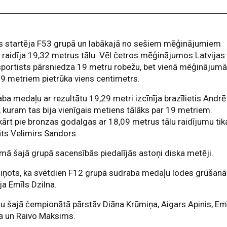
is startēja F53 grupā un labākajā no sešiem mēģinājumiem
 raidīja 19,32 metrus tālu. Vēl četros mēģinājumos Latvijas
portists pārsniedza 19 metru robežu, bet vienā mēģinājum
19 metriem pietrūka viens centimetrs.
ba medaļu ar rezultātu 19,29 metri izcīnīja brazīlietis Andrē
 kuram tas bija vienīgais metiens tālāks par 19 metriem.
ārt pie bronzas godalgas ar 18,09 metrus tālu raidījumu tik
ts Velimirs Sandors.
ā šajā grupā sacensībās piedalījās astoņi diska metēji.
iņots, ka svētdien F12 grupā sudraba medaļu lodes grūšanā
īja Emīls Dzilna.
ju šajā čempionātā pārstāv Diāna Krūmiņa, Aigars Apinis, Em
a un Raivo Maksims.