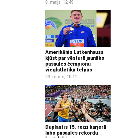
8. maijs, 12:49
Amerikānis Lutkenhauss
kļūst par vēsturē jaunāko
pasaules čempionu
vieglatlētikā telpās
23. marts, 10:11
Duplantis 15. reizi karjerā
labo pasaules rekordu