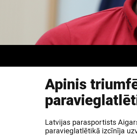
Apinis triumf
paravieglatlē
Latvijas parasportists Aiga
paravieglatlētikā izcīnīja 