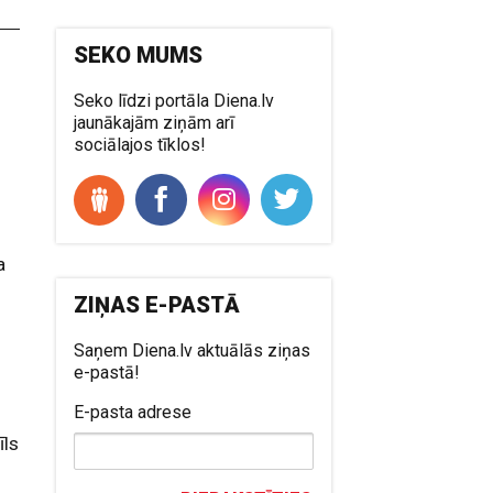
SEKO MUMS
Seko līdzi portāla Diena.lv
jaunākajām ziņām arī
ā
sociālajos tīklos!
a
ZIŅAS E-PASTĀ
Saņem Diena.lv aktuālās ziņas
e-pastā!
E-pasta adrese
īls