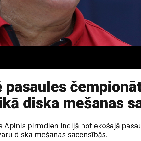
ē pasaules čempionā
tikā diska mešanas s
rs Apinis pirmdien Indijā notiekošajā pas
uzvaru diska mešanas sacensībās.