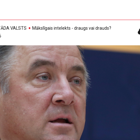
, TĀDA VALSTS
Mākslīgais intelekts - draugs vai drauds?
6