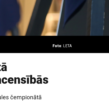
Foto
: LETA
tā
acensībās
aules čempionātā