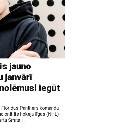
is jauno
u janvārī
 nolēmusi iegūt
ja Floridas Panthers komanda
acionālās hokeja līgas (NHL)
rta Šmita i...