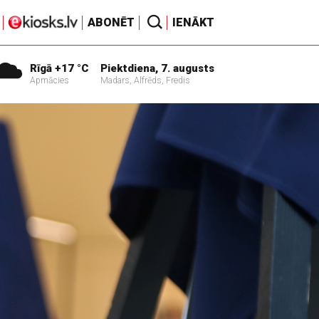
ABONĒT
IENĀKT
Rīgā +17 °C
Piektdiena, 7. augusts
Apmācies
Madars, Alfrēds, Fredis