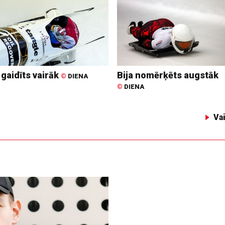
 gaidīts vairāk
Bija nomērķēts augstāk
©
DIENA
©
DIENA
Va