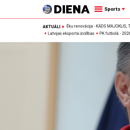
Sports
Ēku renovācija - KĀDS MĀJOKLIS
AKTUĀLI
Latvijas eksporta izcilības
PK futbolā - 202