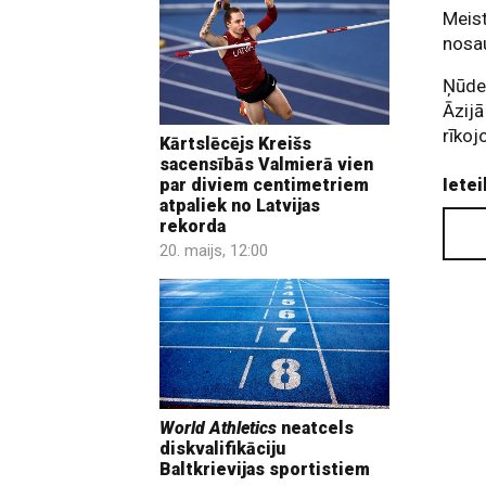
Meist
nosau
Ņūdel
Āzijā
rīko
Kārtslēcējs Kreišs
sacensībās Valmierā vien
Ietei
par diviem centimetriem
atpaliek no Latvijas
rekorda
20. maijs, 12:00
World Athletics
neatcels
diskvalifikāciju
Baltkrievijas sportistiem