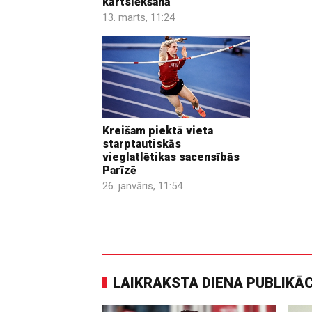
kārtslēkšanā
13. marts, 11:24
Kreišam piektā vieta
starptautiskās
vieglatlētikas sacensībās
Parīzē
26. janvāris, 11:54
LAIKRAKSTA DIENA PUBLIKĀ