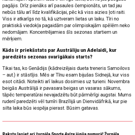
pagājis. Drīz pienāks arī pasaules čempionāts, un tad jau
nebūs tālu arī līdz kvalifikācijai, pēc kā viss aizies ļoti raiti.
Viss ir atkarīgs no tā, kā uztveram lietas un laiku. Tīri no
praktiskā viedokļa pagaidām par olimpiskajām spēlēm neko
nedomājam. Koncentrējamies šīs sezonas startiem un
mērķiem.
Kāds ir priekšstats par Austrāliju un Adelaidi, kur
paredzēts sezonas svarīgākais starts?
Tikai tas, ko Genādijs (kādreizējais dueta treneris Samoilovs
– aut.) ir stāstījis. Mēs ar Tīnu esam bijušas Sidnejā, kur viss
esot citādi. Noteikti arī laikus dosimies uz turieni. Novembra
beigās Austrālijā ir pavasara beigas un vasaras sākums,
tāpēc temperatūrai nevajadzētu būt pārmērīgi augstai. Mums
rudenī paredzēti vēl turnīri Brazīlijā un Dienvidāfrikā, kur pie
silta laika būs iespēja pierast. Būsim gatavas.
Rakstu lasiet arī žurnāla
Sporta Avīze
jūnija numurā! Žurnāla