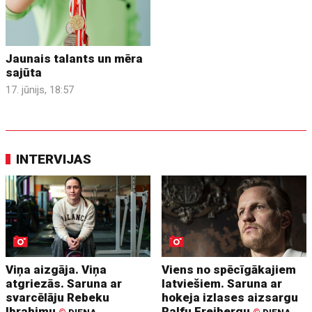
Jaunais talants un mēra
sajūta
17. jūnijs, 18:57
INTERVIJAS
Viņa aizgāja. Viņa
Viens no spēcīgākajiem
atgriezās. Saruna ar
latviešiem. Saruna ar
svarcēlāju Rebeku
hokeja izlases aizsargu
Ibrahimu
Ralfu Freibergu