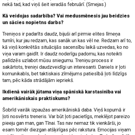
nekā tad, kad viņš šeit ieradās februārī. (Smejas.)
Kā veidojas sadarbība? Vai medusmēnesis jau beidzies
un sācies nopietns darbs?
Treniņos ir padarīts daudz, bijuši arī pirmie elites līmeņa
turnīri, kur jau redzam, kas sanāk un kas vēl ne. Redzam arī to,
kā viņš konkrētās situācijās sacensību laikā uzvedas, ko no
viņa varam gaidīt. Ir daudz noderīgu padomu, kas noteikti
palīdzēs uzlabot mūsu sniegumu. Treniņu process ir
sakārtots, treniņi daudzveidīgi un interesanti. Daniels ir ļoti
komunikabls, bet taktiskais zīmējums patiesībā ļoti līdzīgs
tam, pēc kāda strādājām iepriekš.
Ikdienā vairāk jūtama viņa spāniskā karstasinība vai
amerikāniskais praktiskums?
Šobrīd vairāk izpaužas amerikāniskā daba. Viņš kopumā ir
ļoti nosvērts treneris. Var būt ļoti pacietīgs, meklējot pareizo
pieeju gan man, gan Tīnai. Tas nav nemaz tik vienkārši, jo
esam tomēr diezgan atšķirīgas pēc rakstura. Emocijas viņam