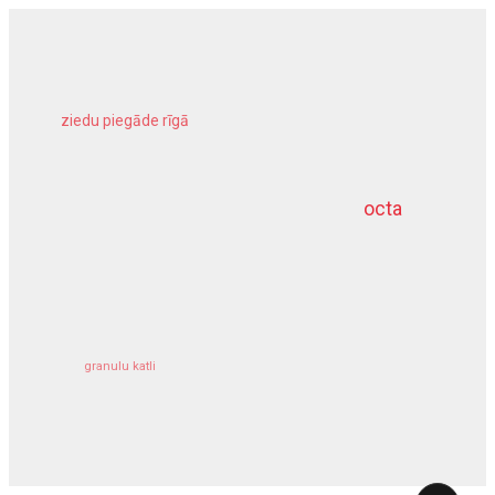
ziedu piegāde rīgā
meliorācijas darbi
octa
dziļurbums
kravu apdrošināšana
granulu katli
siltumsūknis