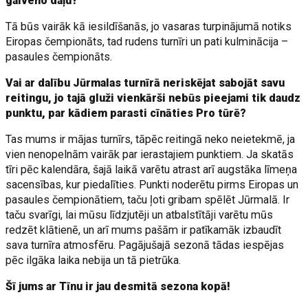
galveno daļu?
Tā būs vairāk kā iesildīšanās, jo vasaras turpinājumā notiks
Eiropas čempionāts, tad rudens turnīri un pati kulminācija –
pasaules čempionāts.
Vai ar dalību Jūrmalas turnīrā neriskējat sabojāt savu
reitingu, jo tajā gluži vienkārši nebūs pieejami tik daudz
punktu, par kādiem parasti cīnāties Pro tūrē?
Tas mums ir mājas turnīrs, tāpēc reitingā neko neietekmē, ja
vien nenopelnām vairāk par ierastajiem punktiem. Ja skatās
tīri pēc kalendāra, šajā laikā varētu atrast arī augstāka līmeņa
sacensības, kur piedalīties. Punkti noderētu pirms Eiropas un
pasaules čempionātiem, taču ļoti gribam spēlēt Jūrmalā. Ir
taču svarīgi, lai mūsu līdzjutēji un atbalstītāji varētu mūs
redzēt klātienē, un arī mums pašām ir patīkamāk izbaudīt
sava turnīra atmosfēru. Pagājušajā sezonā tādas iespējas
pēc ilgāka laika nebija un tā pietrūka.
Šī jums ar Tīnu ir jau desmitā sezona kopā!