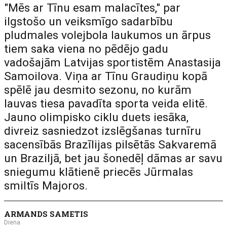
"Mēs ar Tīnu esam malacītes," par
ilgstošo un veiksmīgo sadarbību
pludmales volejbola laukumos un ārpus
tiem saka viena no pēdējo gadu
vadošajām Latvijas sportistēm Anastasija
Samoilova. Viņa ar Tīnu Graudiņu kopā
spēlē jau desmito sezonu, no kurām
lauvas tiesa pavadīta sporta veida elitē.
Jauno olimpisko ciklu duets iesāka,
divreiz sasniedzot izslēgšanas turnīru
sacensībās Brazīlijas pilsētās Sakvaremā
un Braziljā, bet jau šonedēļ dāmas ar savu
sniegumu klātienē priecēs Jūrmalas
smiltīs Majoros.
ARMANDS SAMETIS
Diena