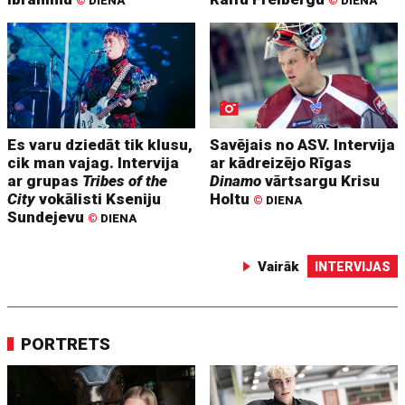
©
DIENA
©
DIENA
Es varu dziedāt tik klusu,
Savējais no ASV. Intervija
cik man vajag. Intervija
ar kādreizējo Rīgas
ar grupas
Tribes of the
Dinamo
vārtsargu Krisu
City
vokālisti Kseniju
Holtu
©
DIENA
Sundejevu
©
DIENA
Vairāk
INTERVIJAS
PORTRETS