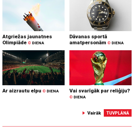
Atgriežas jaunatnes
Dāvanas sportā
Olimpiāde
amatpersonām
©
DIENA
©
DIENA
Ar aizrautu elpu
Vai svarīgāk par reliģiju?
©
DIENA
©
DIENA
Vairāk
TUVPLĀNĀ