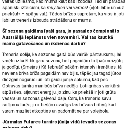
vairāk uzliesmo, kad mums kaut kas izdodas. Tad arī parādās
spāniski izteicieni, kā
muy bien
vai
vamos
! («ļoti labi» un «uz
priekšu!» – spāņu val.). Tādos brīžos saprotam, ka viss ir ļoti
labi un treneris izbauda strādāšanu ar mums.
Šī sezona gaidāma īpaši gara, jo pasaules čempionāts
Austrālijā ieplānots vien novembrī. Vai tas kaut kā
maina gatavošanos un ikdienas darbu?
Treneris solīja, ka sezonas gaitā būs vairāk pārtraukumu, lai
varētu izturēt tik garu sezonu, bet pagaidām to īpaši neizjūtu,
ja godīgi. (Smejas.) Kā februārī sākām intensīvi trenēties, tā
neviena brīva brīža pagaidām nav bijis, tāpēc jau tagad jūtos
diezgan nogurusi un ļoti gaidu jūnija sākumu, kad pēc
Ostravas turnīra man būs brīva nedēļa. Ļoti gribas vienkārši
atpūsties, atjaunot enerģiju, jo zinu, ka priekšā ir ļoti grūta
vasara un sezonas galvenā daļa. Ceru, ka treneris savu
solījumu turēs, jo ir tiešām svarīgs tas brīvais brītiņš, kad
varam mazliet atkopties un padomāt ne par volejbolu.
Jūrmalas Futures turnīrs jūnija vidū ievadīs sezonas