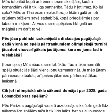
Mēs īstenībā kopā ar treneri nesen skaitījām, kurām
komandām vēl ir tik ilga partnerība. Tādu ir ļoti maz. Ko lai
saka? Mēs ar Tīnu esam malacītes, jo tikām galā ar ļoti
grūtiem brīžiem savā sadarbībā, kopā priecājāmies par
labiem mirkļiem. Ar visu esam spējušas tikt galā un
mēģināsim darīt to vēl.
Pēc jūsu publiski izskanējušās diskusijas pagājušajā
gadā vienā no spēļu pārtraukumiem olimpiskajā turnīrā
jāuzdod vissvarīgākais jautājums: kura no jums tad ir
vislabākā?
(Iesmejas.) Mēs abas esam labākās. Tas ir tikai normāli
spēļu situācijās šādi vienai otru uzmundrināt. Ja mēs jūtam
pārinieces atbalstu, arī pašas jūtamies pārliecinātākas
laukumā.
Cik ļoti olimpiskā cikla sākumā domājat par 2028. gada
Losandželosas spēlēm?
Pēc Parīzes pagājušajā vasarā aizdomājos, ka četri gadi līdz
nākamajām spēlēm taču ir tik ilgs laiks, bet nu jau pusgads