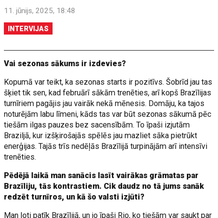
11. jūnijs, 2025, 18:48
INTERVIJAS
Vai sezonas sākums ir izdevies?
Kopumā var teikt, ka sezonas starts ir pozitīvs. Šobrīd jau tas
šķiet tik sen, kad februārī sākām trenēties, arī kopš Brazīlijas
turnīriem pagājis jau vairāk nekā mēnesis. Domāju, ka tajos
noturējām labu līmeni, kāds tas var būt sezonas sākumā pēc
tiešām ilgas pauzes bez sacensībām. To īpaši izjutām
Braziljā, kur izšķirošajās spēlēs jau mazliet sāka pietrūkt
enerģijas. Tajās trīs nedēļās Brazīlijā turpinājām arī intensīvi
trenēties.
Pēdējā laikā man sanācis lasīt vairākas grāmatas par
Brazīliju, tās kontrastiem. Cik daudz no tā jums sanāk
redzēt turnīros, un kā šo valsti izjūti?
Man ļoti patīk Brazīlijā, un jo īpaši Rio, ko tiešām var saukt par