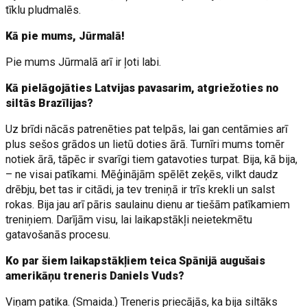
tīklu pludmalēs.
Kā pie mums, Jūrmalā!
Pie mums Jūrmalā arī ir ļoti labi.
Kā pielāgojāties Latvijas pavasarim, atgriežoties no
siltās Brazīlijas?
Uz brīdi nācās patrenēties pat telpās, lai gan centāmies arī
plus sešos grādos un lietū doties ārā. Turnīri mums tomēr
notiek ārā, tāpēc ir svarīgi tiem gatavoties turpat. Bija, kā bija,
– ne visai patīkami. Mēģinājām spēlēt zeķēs, vilkt daudz
drēbju, bet tas ir citādi, ja tev treniņā ir trīs krekli un salst
rokas. Bija jau arī pāris saulainu dienu ar tiešām patīkamiem
treniņiem. Darījām visu, lai laikapstākļi neietekmētu
gatavošanās procesu.
Ko par šiem laikapstākļiem teica Spānijā augušais
amerikāņu treneris Daniels Vuds?
Viņam patika. (Smaida.) Treneris priecājās, ka bija siltāks