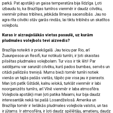
parkā. Pat apstākļi un gaisa temperatūra bija līdzīga. Ļoti
izbaudu to, ka Brazīlijas turnīros vienmēr ir daudz cilvēku,
vienmēr pilnas tribīnes, jebkāda līmeņa sacensībās. Jau no
agra rīta cilvēki stāv garās rindās, lai tiktu tribīnēs un skatītos
volejbolu.
Kuras ir aizraujošākās vietas pasaulē, uz kurām
pludmales volejbols tevi aizvedis?
Brazīlija noteikti ir priekšgalā. Jau teicu par Rio, arī
Žuaunpesoa un Resifi, kur notikuši turnīri, ir ļoti skaistas
pilsētas pludmales volejbolam. Tur viss ir tik lēti! Par
saldējumu var sarunāt cilvēku, kurš pados bumbas, servēs un
citādi palīdzēs treniņā. Mums bieži tomēr turnīri notiek
vienās un tajās pašās vietās, tāpēc pie visa jau ir pierasts.
Man ļoti patīk Gštādē, kalnu ielokā, turklāt vienmēr ir labi
noorganizēts turnīrs, arī Vīnē vienmēr ir laba atmosfēra.
Volejbola apstākļi man ļoti patika Maiami, kur bija daudz
interesantāk nekā tai pašā Losandželosā. Amerika un
Brazīlija tomēr ir lielākās pludmales volejbola valstis, un tas
ir jūtams. Ir atmosfēra, ir ļoti daudz spēlētāju, amatieru, daudz