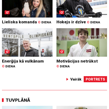
Lieliska komanda
Hokejs ir dzīve
©
DIENA
©
DIENA
Enerģija kā vulkānam
Motivācijas netrūkst
©
DIENA
©
DIENA
Vairāk
PORTRETS
TUVPLĀNĀ