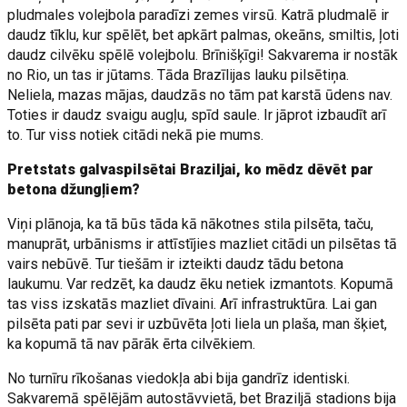
pludmales volejbola paradīzi zemes virsū. Katrā pludmalē ir
daudz tīklu, kur spēlēt, bet apkārt palmas, okeāns, smiltis, ļoti
daudz cilvēku spēlē volejbolu. Brīnišķīgi! Sakvarema ir nostāk
no Rio, un tas ir jūtams. Tāda Brazīlijas lauku pilsētiņa.
Neliela, mazas mājas, daudzās no tām pat karstā ūdens nav.
Toties ir daudz svaigu augļu, spīd saule. Ir jāprot izbaudīt arī
to. Tur viss notiek citādi nekā pie mums.
Pretstats galvaspilsētai Braziljai, ko mēdz dēvēt par
betona džungļiem?
Viņi plānoja, ka tā būs tāda kā nākotnes stila pilsēta, taču,
manuprāt, urbānisms ir attīstījies mazliet citādi un pilsētas tā
vairs nebūvē. Tur tiešām ir izteikti daudz tādu betona
laukumu. Var redzēt, ka daudz ēku netiek izmantots. Kopumā
tas viss izskatās mazliet dīvaini. Arī infrastruktūra. Lai gan
pilsēta pati par sevi ir uzbūvēta ļoti liela un plaša, man šķiet,
ka kopumā tā nav pārāk ērta cilvēkiem.
No turnīru rīkošanas viedokļa abi bija gandrīz identiski.
Sakvaremā spēlējām autostāvvietā, bet Braziljā stadions bija