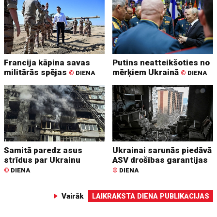
Francija kāpina savas
Putins neatteikšoties no
militārās spējas
mērķiem Ukrainā
©
DIENA
©
DIENA
Samitā paredz asus
Ukrainai sarunās piedāvā
strīdus par Ukrainu
ASV drošības garantijas
©
DIENA
©
DIENA
Vairāk
LAIKRAKSTA DIENA PUBLIKĀCIJAS