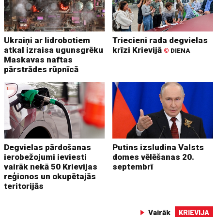
Ukraiņi ar lidrobotiem
Triecieni rada degvielas
atkal izraisa ugunsgrēku
krīzi Krievijā
©
DIENA
Maskavas naftas
pārstrādes rūpnīcā
Degvielas pārdošanas
Putins izsludina Valsts
ierobežojumi ieviesti
domes vēlēšanas 20.
vairāk nekā 50 Krievijas
septembrī
reģionos un okupētajās
teritorijās
Vairāk
KRIEVIJA