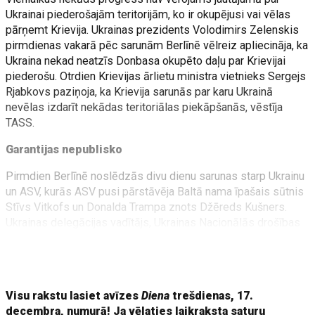
Ukrainai piederošajām teritorijām, ko ir okupējusi vai vēlas
pārņemt Krievija. Ukrainas prezidents Volodimirs Zelenskis
pirmdienas vakarā pēc sarunām Berlīnē vēlreiz apliecināja, ka
Ukraina nekad neatzīs Donbasa okupēto daļu par Krievijai
piederošu. Otrdien Krievijas ārlietu ministra vietnieks Sergejs
Rjabkovs paziņoja, ka Krievija sarunās par karu Ukrainā
nevēlas izdarīt nekādas teritoriālas piekāpšanās, vēstīja
TASS.
Garantijas nepublisko
Pirmdien Berlīnē noslēdzās divu dienu sarunas starp Ukrainu
un ASV, kurās ASV pusi pārstāvēja Baltā nama īpašais sūtnis
Stīvs Vitkofs un Donalda Trampa znots Džēreds Kušners.
Ukrainas delegācijas vadītājs, Ukrainas Nacionālās drošības
un aizsardzības padomes sekretārs Rustems Umerovs tās
ierakstā vietnē X nodēvēja par "konstruktīvām, produktīvām
un tādām, kurās sasniegts reāls progress".
Visu rakstu lasiet avīzes
Diena
trešdienas, 17.
decembra, numurā! Ja vēlaties laikraksta saturu