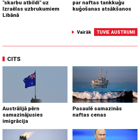
"skarbu atbildi" uz
par naftas tankkuģu
Izraēlas uzbrukumiem
kuģošanas atsākšanos
Libānā
Vairāk
TUVIE AUSTRUMI
CITS
Austrālijā pērn
Pasaulē samazinās
samazinājusies
naftas cenas
imigrācija