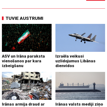
TUVIE AUSTRUMI
ASV un Irāna paraksta
Izraēla veikusi
vienošanos par kara
uzlidojumus Libānas
izbeigšanu
dienvidos
Irānas armija draud ar
Irānas valsts mediji ziņo