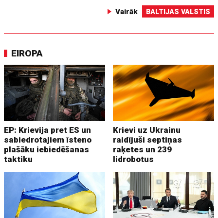
Vairāk
BALTIJAS VALSTIS
EIROPA
EP: Krievija pret ES un
Krievi uz Ukrainu
sabiedrotajiem īsteno
raidījuši septiņas
plašāku iebiedēšanas
raķetes un 239
taktiku
lidrobotus