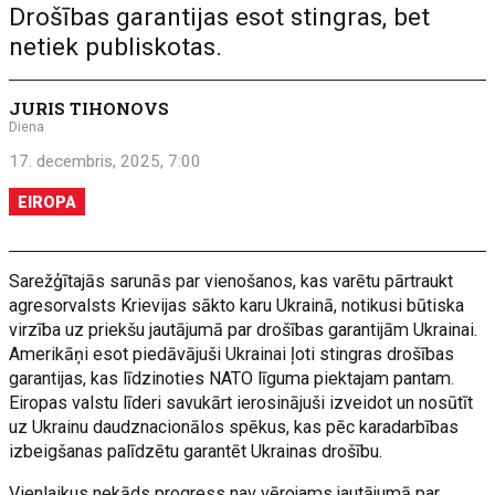
Drošības garantijas esot stingras, bet
netiek publiskotas.
JURIS TIHONOVS
Diena
17. decembris, 2025, 7:00
EIROPA
Sarežģītajās sarunās par vienošanos, kas varētu pārtraukt
agresorvalsts Krievijas sākto karu Ukrainā, notikusi būtiska
virzība uz priekšu jautājumā par drošības garantijām Ukrainai.
Amerikāņi esot piedāvājuši Ukrainai ļoti stingras drošības
garantijas, kas līdzinoties NATO līguma piektajam pantam.
Eiropas valstu līderi savukārt ierosinājuši izveidot un nosūtīt
uz Ukrainu daudznacionālos spēkus, kas pēc karadarbības
izbeigšanas palīdzētu garantēt Ukrainas drošību.
Vienlaikus nekāds progress nav vērojams jautājumā par