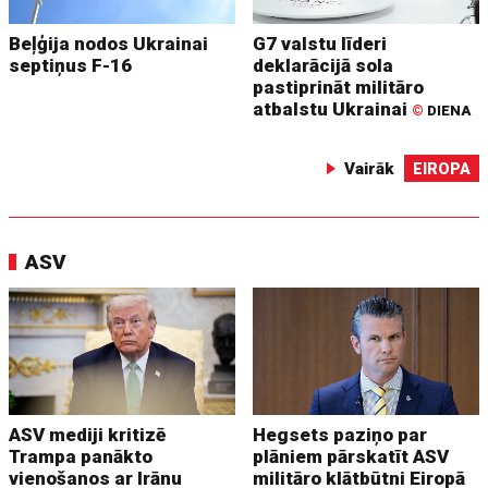
Beļģija nodos Ukrainai
G7 valstu līderi
septiņus F-16
deklarācijā sola
pastiprināt militāro
atbalstu Ukrainai
©
DIENA
Vairāk
EIROPA
ASV
ASV mediji kritizē
Hegsets paziņo par
Trampa panākto
plāniem pārskatīt ASV
vienošanos ar Irānu
militāro klātbūtni Eiropā