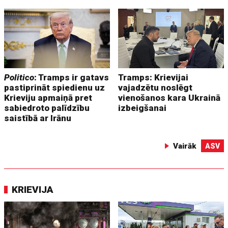
Politico
: Tramps ir gatavs
Tramps: Krievijai
pastiprināt spiedienu uz
vajadzētu noslēgt
Krieviju apmaiņā pret
vienošanos kara Ukrainā
sabiedroto palīdzību
izbeigšanai
saistībā ar Irānu
Vairāk
ASV
KRIEVIJA