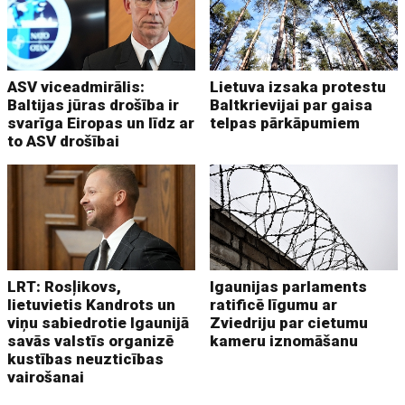
ASV viceadmirālis:
Lietuva izsaka protestu
Baltijas jūras drošība ir
Baltkrievijai par gaisa
svarīga Eiropas un līdz ar
telpas pārkāpumiem
to ASV drošībai
LRT: Rosļikovs,
Igaunijas parlaments
lietuvietis Kandrots un
ratificē līgumu ar
viņu sabiedrotie Igaunijā
Zviedriju par cietumu
savās valstīs organizē
kameru iznomāšanu
kustības neuzticības
vairošanai