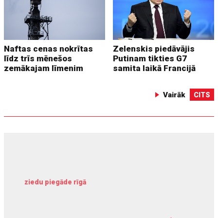
Naftas cenas nokrītas
Zelenskis piedāvājis
līdz trīs mēnešos
Putinam tikties G7
zemākajam līmenim
samita laikā Francijā
Vairāk
CITS
ziedu piegāde rīgā
meliorācijas darbi