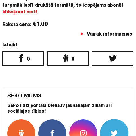
turpmāk lasīt drukātā formātā, to iespējams abonēt
klikšķinot šeit!
€1.00
Raksta cena:
Vairāk informācijas
Ieteikt
0
0
SEKO MUMS
Seko līdzi portāla Diena.lv jaunākajām ziņām arī
sociālajos tīklos!