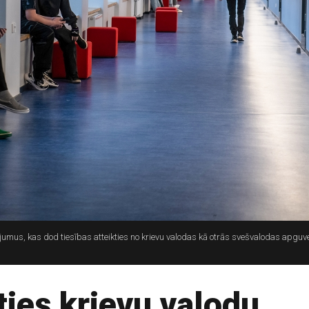
jumus, kas dod tiesības atteikties no krievu valodas kā otrās svešvalodas apguv
ies krievu valodu