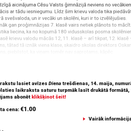
dzīgā aicinājuma Cēsu Valsts ģimnāzijā neviens no vecākie
ācis ar tādu iesniegumu. Līdz šim krievu valoda tika piedāvā
rā svešvaloda, un ir vecāki un skolēni, kuri ir to izvēlējušies.
āk gan proģimnāzijas 7. klasē vairs netiek plānots to mācīt
stika liecina, ka no kopumā 180 vidusskolas posma skolēni
lasē krievu valodu mācās 12, 11. klasē – arī tikpat, 12. klasē
ns, tātad tā iznāk viena klase, skaidro skolas direktors Oska
ns, piebilstot, ka viņam tomēr nav saprotams, kāpēc
rātiskā valstī bērni nevarētu savu lingvistisko bagāžu
dināt ar šīs valodas apguvi. Pat šajā ģeopolitiskajā situācijā
ies pret valodu kā tādu diez vai ir saprātīgi.
 rakstu lasiet avīzes
Diena
trešdienas, 14. maija, numur
ēlaties laikraksta saturu turpmāk lasīt drukātā formātā,
ējams abonēt
klikšķinot šeit!
€1.00
ta cena:
Vairāk informācij