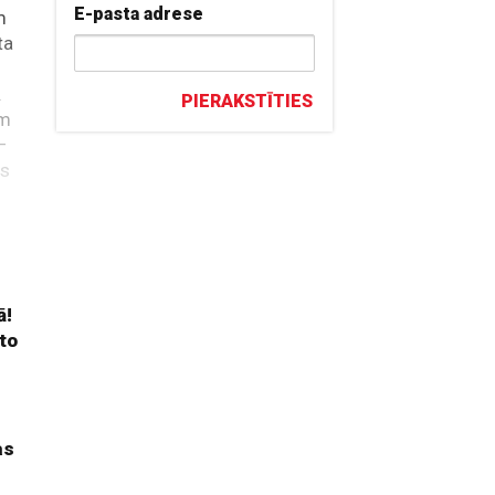
E-pasta adrese
m
ta
.
PIERAKSTĪTIES
em
 –
rs
ā!
 to
as