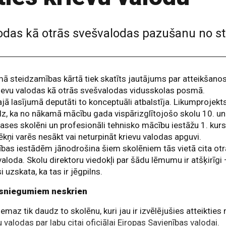
lodas kā otrās svešvalodas pazušanu no s
ā steidzamības kārtā tiek skatīts jautājums par atteikšano
ievu valodas kā otrās svešvalodas vidusskolas posmā.
jā lasījumā deputāti to konceptuāli atbalstīja. Likumprojekt
z, ka no nākamā mācību gada vispārizglītojošo skolu 10. un
lases skolēni un profesionāli tehnisko mācību iestāžu 1. kur
kņi varēs nesākt vai neturpināt krievu valodas apguvi.
tības iestādēm jānodrošina šiem skolēniem tās vietā cita otr
aloda. Skolu direktoru viedokļi par šādu lēmumu ir atšķirīgi
si uzskata, ka tas ir jēgpilns.
esniegumiem neskrien
emaz tik daudz to skolēnu, kuri jau ir izvēlējušies atteikties
u valodas par labu citai oficiālai Eiropas Savienības valodai.