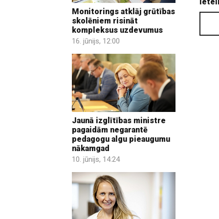
Ietei
Monitorings atklāj grūtības
skolēniem risināt
kompleksus uzdevumus
16. jūnijs, 12:00
Jaunā izglītības ministre
pagaidām negarantē
pedagogu algu pieaugumu
nākamgad
10. jūnijs, 14:24