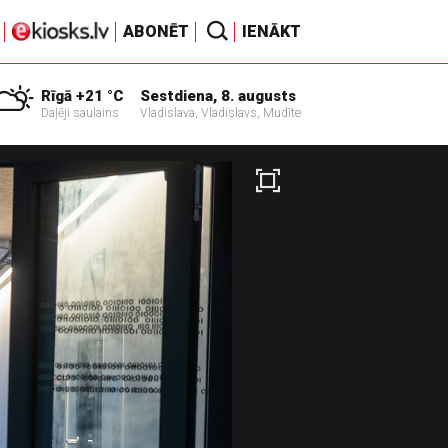
ABONĒT
IENĀKT
Rīgā +21 °C
Sestdiena, 8. augusts
Daļēji saulains
Vladislava, Vladislavs, Mudīte