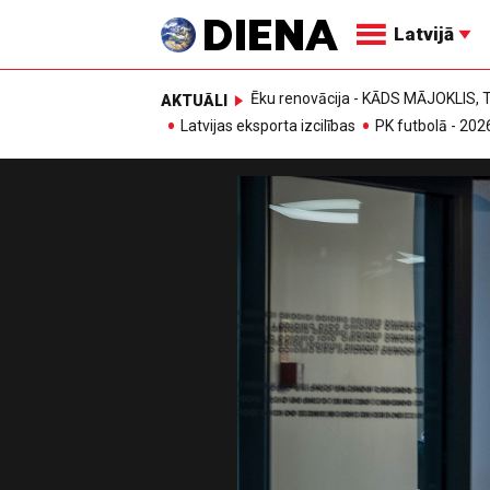
Latvijā
Ēku renovācija - KĀDS MĀJOKLIS
AKTUĀLI
Latvijas eksporta izcilības
PK futbolā - 202