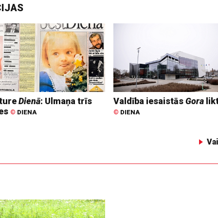
CIJAS
ture
Dienā
: Ulmaņa trīs
Valdība iesaistās
Gora
lik
tes
©
DIENA
©
DIENA
Va