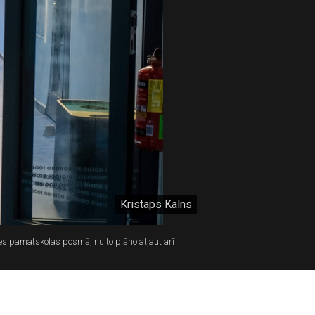
Kristaps Kalns
es pamatskolas posmā, nu to plāno atļaut arī