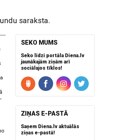
tundu saraksta.
SEKO MUMS
s
Seko līdzi portāla Diena.lv
jaunākajām ziņām arī
s
sociālajos tīklos!
sa
ā
 –
ZIŅAS E-PASTĀ
Saņem Diena.lv aktuālās
 no
ziņas e-pastā!