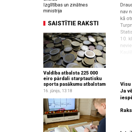
Drau
Izglītības un zinātnes
ministrija
nav n
kā ot
SAISTĪTIE RAKSTI
Turpm
Stati
10. k
nevie
Kaulē
demok
papil
vērst
Valdība atbalsta 225 000
eiro pārdali starptautisku
Visu
sporta pasākumu atbalstam
Ja v
16. jūnijs, 13:18
iesp
Raks