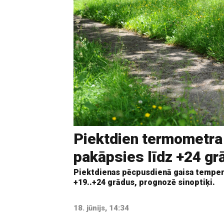
Piektdien termometra
pakāpsies līdz +24 g
Piektdienas pēcpusdienā gaisa tempera
+19..+24 grādus, prognozē sinoptiķi.
18. jūnijs, 14:34