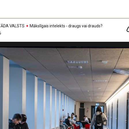
, TĀDA VALSTS
Mākslīgais intelekts - draugs vai drauds?
6