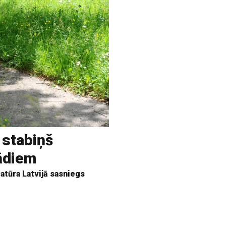
 stabiņš
rādiem
tūra Latvijā sasniegs