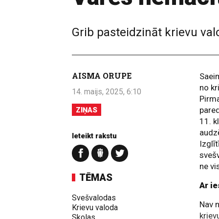
Grib pasteidzināt krievu va
AISMA ORUPE
Saeim
no kr
14. maijs, 2025, 6:10
Pirma
pared
ZIŅAS
11. k
audzē
Ieteikt rakstu
Izglī
svešv
ne vi
TĒMAS
Ar i
Svešvalodas
Nav n
Krievu valoda
kriev
Skolas