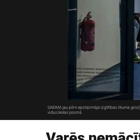
SAEIMA jau pērn apstiprināja Izglītības likuma grozī
vidusskolas posmā.
Varēs nemācīt