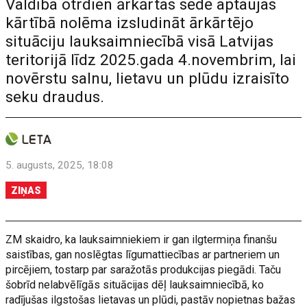
Valdība otrdien ārkārtas sēdē aptaujas
kārtībā nolēma izsludināt ārkārtējo
situāciju lauksaimniecībā visā Latvijas
teritorijā līdz 2025.gada 4.novembrim, lai
novērstu salnu, lietavu un plūdu izraisīto
seku draudus.
5. augusts, 2025, 18:08
ZIŅAS
ZM skaidro, ka lauksaimniekiem ir gan ilgtermiņa finanšu
saistības, gan noslēgtas līgumattiecības ar partneriem un
pircējiem, tostarp par saražotās produkcijas piegādi. Taču
šobrīd nelabvēlīgās situācijas dēļ lauksaimniecībā, ko
radījušas ilgstošas lietavas un plūdi, pastāv nopietnas bažas