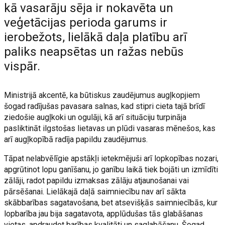
kā vasarāju sēja ir nokavēta un
veģetācijas perioda garums ir
ierobežots, lielākā daļa platību arī
paliks neapsētas un ražas nebūs
vispār.
Ministrijā akcentē, ka būtiskus zaudējumus augļkopjiem
šogad radījušas pavasara salnas, kad stipri cieta tajā brīdī
ziedošie augļkoki un ogulāji, kā arī situāciju turpināja
pasliktināt ilgstošas lietavas un plūdi vasaras mēnešos, kas
arī augļkopībā radīja papildu zaudējumus.
Tāpat nelabvēlīgie apstākļi ietekmējuši arī lopkopības nozari,
apgrūtinot lopu ganīšanu, jo ganību laikā tiek bojāti un izmīdīti
zālāji, radot papildu izmaksas zālāju atjaunošanai vai
pārsēšanai. Lielākajā daļā saimniecību nav arī sākta
skābbarības sagatavošana, bet atsevišķās saimniecībās, kur
lopbarība jau bija sagatavota, applūdušas tās glabāšanas
vietas, apdraudot barības kvalitāti un saglabāšanu. Šogad