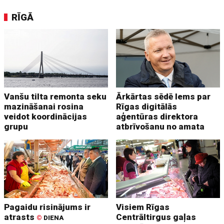
RĪGĀ
Vanšu tilta remonta seku
Ārkārtas sēdē lems par
mazināšanai rosina
Rīgas digitālās
veidot koordinācijas
aģentūras direktora
grupu
atbrīvošanu no amata
Pagaidu risinājums ir
Visiem Rīgas
atrasts
Centrāltirgus gaļas
©
DIENA