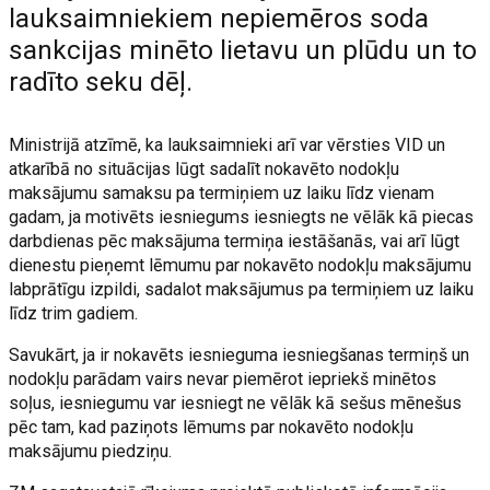
lauksaimniekiem nepiemēros soda
sankcijas minēto lietavu un plūdu un to
radīto seku dēļ.
Ministrijā atzīmē, ka lauksaimnieki arī var vērsties VID un
atkarībā no situācijas lūgt sadalīt nokavēto nodokļu
maksājumu samaksu pa termiņiem uz laiku līdz vienam
gadam, ja motivēts iesniegums iesniegts ne vēlāk kā piecas
darbdienas pēc maksājuma termiņa iestāšanās, vai arī lūgt
dienestu pieņemt lēmumu par nokavēto nodokļu maksājumu
labprātīgu izpildi, sadalot maksājumus pa termiņiem uz laiku
līdz trim gadiem.
Savukārt, ja ir nokavēts iesnieguma iesniegšanas termiņš un
nodokļu parādam vairs nevar piemērot iepriekš minētos
soļus, iesniegumu var iesniegt ne vēlāk kā sešus mēnešus
pēc tam, kad paziņots lēmums par nokavēto nodokļu
maksājumu piedziņu.