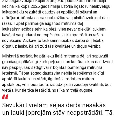
ZM sagatavotajā rīkojuma projektā publiskotā informācija
liecina, ka kopš 2025.gada maija Latvijā ilgstošu nelabvēlīgu
laikapstākļu rezultātā daudzviet applūduši sējumi un
stādījumi, būtiski samazinot ražību vai pilnībā iznīcinot daļu
ražas. Tāpat pārmērīga augsnes mitruma dēļ
lauksaimniecības tehnika bieži vien nevar piekļūt laukiem,
kavējot vai padarot neiespējamu lauku apstrādi un ražas
novākšanu. Aizkavēto lauksaimniecības darbu dēļ labība
dīgst uz lauka, kā arī zūd tās kvalitāte un tirgus vērtība.
Ministrijā norāda, ka pārlieku lielā mitruma dēļ arī sapuvuši
graudaugi, pākšaugi, kartupeļi un citas kultūras, kas daudzviet
nav paspējušas sadīgt vai ir bojātas pārmērīga mitruma
ietekmē. Tāpat šogad daudzviet nebija iespējams laicīgi
apstādīt laukus, un stādi, ilgstoši atrodoties mitros
apstākļos, vēl neiestādīti, izstīdzēja un zaudēja kvalitāti, bet
vietās, kur tie tika iestādīti, noslīka mitrajā augsnē.
Savukārt vietām sējas darbi nesākās
un lauki joprojām stāv neapstrādāti. Tā