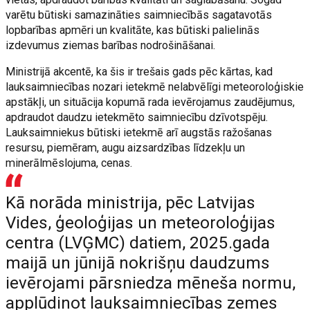
varētu būtiski samazināties saimniecībās sagatavotās
lopbarības apmēri un kvalitāte, kas būtiski palielinās
izdevumus ziemas barības nodrošināšanai.
Ministrijā akcentē, ka šis ir trešais gads pēc kārtas, kad
lauksaimniecības nozari ietekmē nelabvēlīgi meteoroloģiskie
apstākļi, un situācija kopumā rada ievērojamus zaudējumus,
apdraudot daudzu ietekmēto saimniecību dzīvotspēju.
Lauksaimniekus būtiski ietekmē arī augstās ražošanas
resursu, piemēram, augu aizsardzības līdzekļu un
minerālmēslojuma, cenas.
Kā norāda ministrija, pēc Latvijas
Vides, ģeoloģijas un meteoroloģijas
centra (LVĢMC) datiem, 2025.gada
maijā un jūnijā nokrišņu daudzums
ievērojami pārsniedza mēneša normu,
applūdinot lauksaimniecības zemes