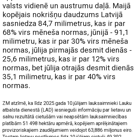
valsts vidienē un austrumu daļā. Maijā
kopējais nokrišņu daudzums Latvijā
sasniedza 84,7 milimetrus, kas ir par
68% virs mēneša normas, jūnijā - 91,1
milimetru, kas ir par 30% virs mēneša
normas, jūlija pirmajās desmit dienās -
25,6 milimetrus, kas ir par 12% virs
normas, bet jūlija otrajās desmit dienās
35,1 milimetru, kas ir par 40% virs
normas.
ZM atzīmē, ka līdz 2025.gada 10.jūlijam lauksaimnieki Lauku
atbalsta dienestā (LAD) iesnieguši informāciju par lietavu un
salnu rezultātā cietušām vai neapsētām lauksaimniecības
platībām 51 498 hektāru apmērā, kopējiem aprēķinātajiem
provizoriskajiem zaudējumiem veidojot 63,886 miljonus eiro.
Tostarp lietavu postījumos līdz 10.jūlijam cietuši 49 392