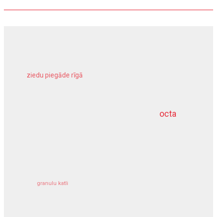
ziedu piegāde rīgā
meliorācijas darbi
octa
dziļurbums
kravu apdrošināšana
granulu katli
siltumsūknis