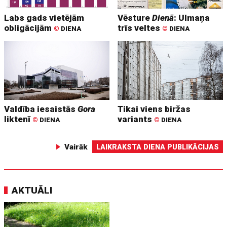
Labs gads vietējām
Vēsture
Dienā
: Ulmaņa
obligācijām
trīs veltes
©
DIENA
©
DIENA
Valdība iesaistās
Gora
Tikai viens biržas
liktenī
variants
©
DIENA
©
DIENA
Vairāk
LAIKRAKSTA DIENA PUBLIKĀCIJAS
AKTUĀLI