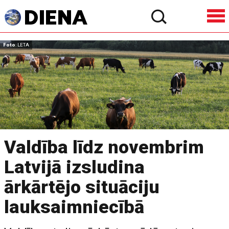
Foto
: LETA
Valdība līdz novembrim
Latvijā izsludina
ārkārtējo situāciju
lauksaimniecībā