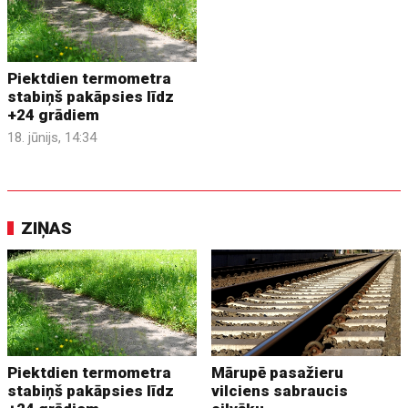
Piektdien termometra
stabiņš pakāpsies līdz
+24 grādiem
18. jūnijs, 14:34
ZIŅAS
Piektdien termometra
Mārupē pasažieru
stabiņš pakāpsies līdz
vilciens sabraucis