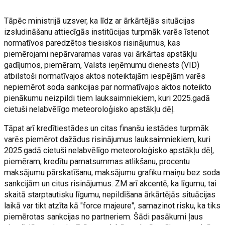
Tāpēc ministrijā uzsver, ka līdz ar ārkārtējās situācijas
izsludināšanu attiecīgās institūcijas turpmāk varēs īstenot
normatīvos paredzētos tiesiskos risinājumus, kas
piemērojami nepārvaramas varas vai ārkārtas apstākļu
gadījumos, piemēram, Valsts ieņēmumu dienests (VID)
atbilstoši normatīvajos aktos noteiktajām iespējām varēs
nepiemērot soda sankcijas par normatīvajos aktos noteikto
pienākumu neizpildi tiem lauksaimniekiem, kuri 2025.gadā
cietuši nelabvēlīgo meteoroloģisko apstākļu dēļ.
Tāpat arī kredītiestādes un citas finanšu iestādes turpmāk
varēs piemērot dažādus risinājumus lauksaimniekiem, kuri
2025.gadā cietuši nelabvēlīgo meteoroloģisko apstākļu dēļ,
piemēram, kredītu pamatsummas atlikšanu, procentu
maksājumu pārskatīšanu, maksājumu grafiku maiņu bez soda
sankcijām un citus risinājumus. ZM arī akcentē, ka līgumu, tai
skaitā starptautisku līgumu, nepildīšana ārkārtējās situācijas
laikā var tikt atzīta kā "force majeure", samazinot risku, ka tiks
piemērotas sankcijas no partneriem. Šādi pasākumi ļaus