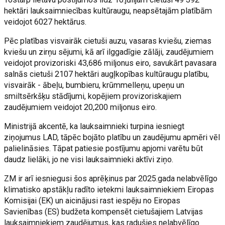
hektāri lauksaimniecības kultūraugu, neapsētajām platībām
veidojot 6027 hektārus.
Pēc platības visvairāk cietuši auzu, vasaras kviešu, ziemas
kviešu un zirņu sējumi, kā arī ilggadīgie zālāji, zaudējumiem
veidojot provizoriski 43,686 miljonus eiro, savukārt pavasara
salnās cietuši 2107 hektāri augļkopības kultūraugu platību,
visvairāk - ābeļu, bumbieru, krūmmelleņu, upeņu un
smiltsērkšķu stādījumi, kopējiem provizoriskajiem
zaudējumiem veidojot 20,200 miljonus eiro.
Ministrijā akcentē, ka lauksaimnieki turpina iesniegt
ziņojumus LAD, tāpēc bojāto platību un zaudējumu apmēri vēl
palielināsies. Tāpat patiesie postījumu apjomi varētu būt
daudz lielāki, jo ne visi lauksaimnieki aktīvi ziņo.
ZM ir arī iesniegusi šos aprēķinus par 2025.gada nelabvēlīgo
klimatisko apstākļu radīto ietekmi lauksaimniekiem Eiropas
Komisijai (EK) un aicinājusi rast iespēju no Eiropas
Savienības (ES) budžeta kompensēt cietušajiem Latvijas
lauksaimniekiem zaudējumus, kas radušies nelabvēlīgo