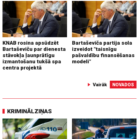
KNAB rosina apsūdzēt
Bartaševiča partija sola
Bartaševiču par dienesta
izveidot "taisnīgu
stāvokļa ļaunprātīgu
pašvaldību finansēšanas
izmantošanu tukšā spa
modeli"
centra projektā
Vairāk
NOVADOS
KRIMINĀLZIŅAS