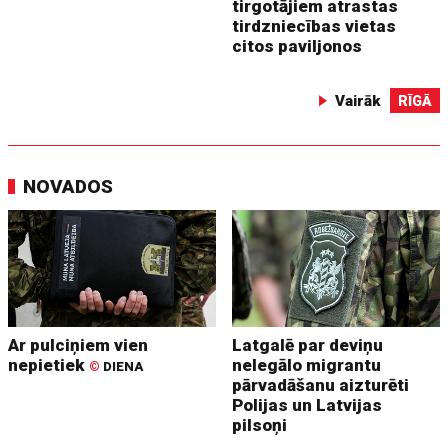
tirgotājiem atrastas
tirdzniecības vietas
citos paviljonos
Vairāk
RĪGĀ
NOVADOS
Ar pulciņiem vien
Latgalē par deviņu
nepietiek
nelegālo migrantu
©
DIENA
pārvadāšanu aizturēti
Polijas un Latvijas
pilsoņi