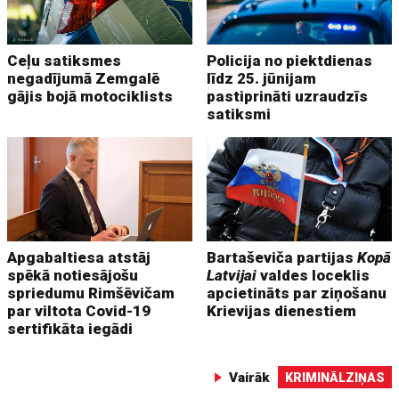
Ceļu satiksmes
Policija no piektdienas
negadījumā Zemgalē
līdz 25. jūnijam
gājis bojā motociklists
pastiprināti uzraudzīs
satiksmi
Apgabaltiesa atstāj
Bartaševiča partijas
Kopā
spēkā notiesājošu
Latvijai
valdes loceklis
spriedumu Rimšēvičam
apcietināts par ziņošanu
par viltota Covid-19
Krievijas dienestiem
sertifikāta iegādi
Vairāk
KRIMINĀLZIŅAS