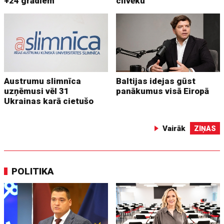
+24 grādiem
cilvēku
Austrumu slimnīca
Baltijas idejas gūst
uzņēmusi vēl 31
panākumus visā Eiropā
Ukrainas karā cietušo
Vairāk
ZIŅAS
POLITIKA