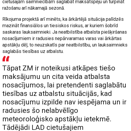
cietušajām saimniecībām saglabāt maksātspēju un turpināt
ražošanu arī nākamajā sezonā.
Rīkojuma projektā arī minēts, ka ārkārtējā situācija palīdzēs
mazināt finansiālos un tiesiskos riskus, ar kuriem šobrīd
saskaras lauksaimnieki. Ja neatbilstība atbalsta piešķiršanas
nosacījumiem ir radusies nepārvaramas varas vai ārkārtas
apstākļu dēļ, to neuzskatīs par neatbilstību, un lauksaimnieks
saglabās tiesības uz atbalstu.
Tāpat ZM ir noteikusi atkāpes tiešo
maksājumu un cita veida atbalsta
nosacījumos, lai pretendenti saglabātu
tiesības uz atbalstu situācijās, kad
nosacījumu izpilde nav iespējama un ir
radusies šo nelabvēlīgo
meteoroloģisko apstākļu ietekmē.
Tādējādi LAD cietušajiem