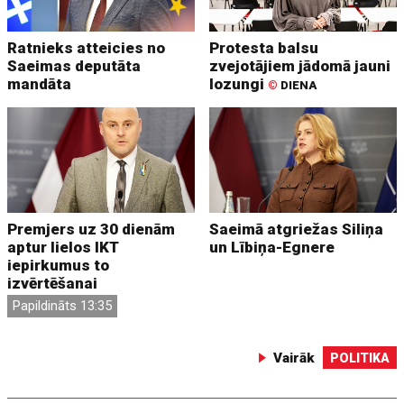
Ratnieks atteicies no
Protesta balsu
Saeimas deputāta
zvejotājiem jādomā jauni
mandāta
lozungi
©
DIENA
Premjers uz 30 dienām
Saeimā atgriežas Siliņa
aptur lielos IKT
un Lībiņa-Egnere
iepirkumus to
izvērtēšanai
Papildināts 13:35
Vairāk
POLITIKA