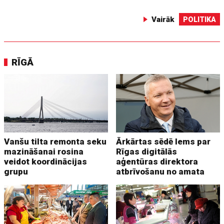
Vairāk
POLITIKA
RĪGĀ
Vanšu tilta remonta seku
Ārkārtas sēdē lems par
mazināšanai rosina
Rīgas digitālās
veidot koordinācijas
aģentūras direktora
grupu
atbrīvošanu no amata