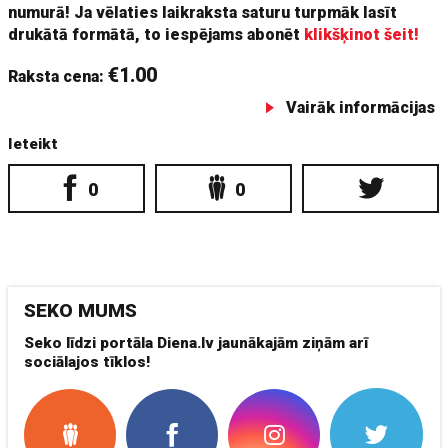
numurā! Ja vēlaties laikraksta saturu turpmāk lasīt
drukātā formātā, to iespējams abonēt
klikšķinot šeit!
€1.00
Raksta cena:
Vairāk informācijas
Ieteikt
0
0
SEKO MUMS
Seko līdzi portāla Diena.lv jaunākajām ziņām arī
sociālajos tīklos!