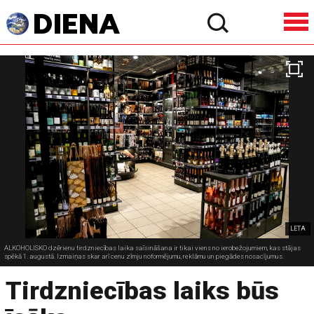
LETA
ALKOHOLISKO dzērienu tirdzniecības laika saīsināšana ir tikai viens no ierobežojumiem, kas stājas
spēkā 1. augustā. Izmaiņas skar arī cenu zīmju noformējumu, reklāmu un piegādes nosacījumus.
Tirdzniecības laiks būs