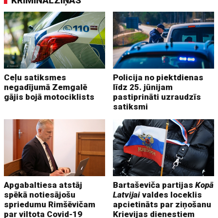
KRIMINĀLZIŅAS
Ceļu satiksmes
Policija no piektdienas
negadījumā Zemgalē
līdz 25. jūnijam
gājis bojā motociklists
pastiprināti uzraudzīs
satiksmi
Apgabaltiesa atstāj
Bartaševiča partijas
Kopā
spēkā notiesājošu
Latvijai
valdes loceklis
spriedumu Rimšēvičam
apcietināts par ziņošanu
par viltota Covid-19
Krievijas dienestiem