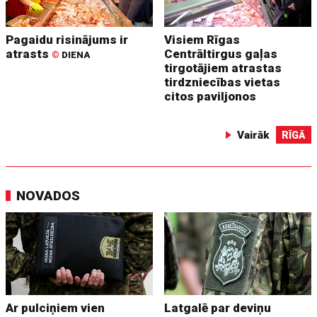
Pagaidu risinājums ir
Visiem Rīgas
atrasts
Centrāltirgus gaļas
©
DIENA
tirgotājiem atrastas
tirdzniecības vietas
citos paviljonos
Vairāk
RĪGĀ
NOVADOS
Ar pulciņiem vien
Latgalē par deviņu