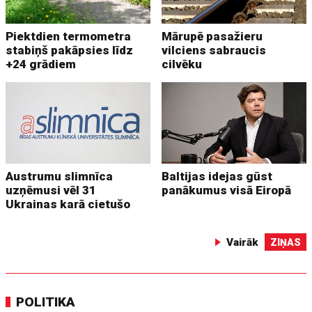
Piektdien termometra
Mārupē pasažieru
stabiņš pakāpsies līdz
vilciens sabraucis
+24 grādiem
cilvēku
Austrumu slimnīca
Baltijas idejas gūst
uzņēmusi vēl 31
panākumus visā Eiropā
Ukrainas karā cietušo
Vairāk
ZIŅAS
POLITIKA