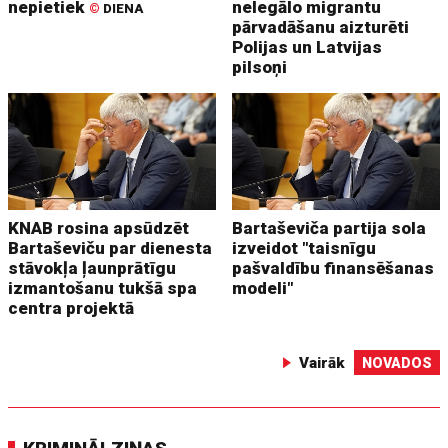
nepietiek
nelegālo migrantu
©
DIENA
pārvadāšanu aizturēti
Polijas un Latvijas
pilsoņi
KNAB rosina apsūdzēt
Bartaševiča partija sola
Bartaševiču par dienesta
izveidot "taisnīgu
stāvokļa ļaunprātīgu
pašvaldību finansēšanas
izmantošanu tukšā spa
modeli"
centra projektā
Vairāk
NOVADOS