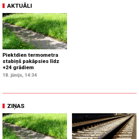
AKTUĀLI
Piektdien termometra
stabiņš pakāpsies līdz
+24 grādiem
18. jūnijs, 14:34
ZIŅAS