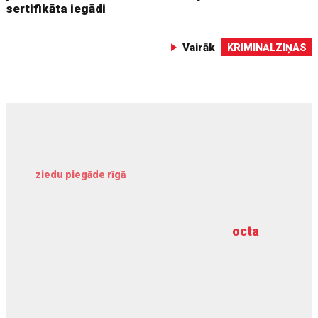
sertifikāta iegādi
Vairāk
KRIMINĀLZIŅAS
ziedu piegāde rīgā
meliorācijas darbi
octa
dziļurbums
kravu apdrošināšana