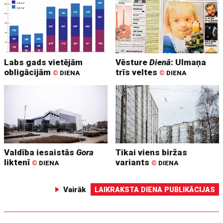
Labs gads vietējām
Vēsture
Dienā
: Ulmaņa
obligācijām
trīs veltes
©
DIENA
©
DIENA
Valdība iesaistās
Gora
Tikai viens biržas
liktenī
variants
©
DIENA
©
DIENA
Vairāk
LAIKRAKSTA DIENA PUBLIKĀCIJAS