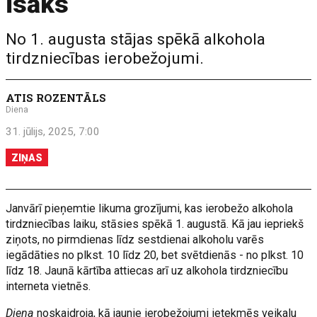
īsāks
No 1. augusta stājas spēkā alkohola
tirdzniecības ierobežojumi.
ATIS ROZENTĀLS
Diena
31. jūlijs, 2025, 7:00
ZIŅAS
Janvārī pieņemtie likuma grozījumi, kas ierobežo alkohola
tirdzniecības laiku, stāsies spēkā 1. augustā. Kā jau iepriekš
ziņots, no pirmdienas līdz sestdienai alkoholu varēs
iegādāties no plkst. 10 līdz 20, bet svētdienās - no plkst. 10
līdz 18. Jaunā kārtība attiecas arī uz alkohola tirdzniecību
interneta vietnēs.
Diena
noskaidroja, kā jaunie ierobežojumi ietekmēs veikalu