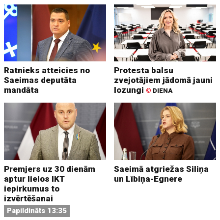
Ratnieks atteicies no
Protesta balsu
Saeimas deputāta
zvejotājiem jādomā jauni
mandāta
lozungi
©
DIENA
Premjers uz 30 dienām
Saeimā atgriežas Siliņa
aptur lielos IKT
un Lībiņa-Egnere
iepirkumus to
izvērtēšanai
Papildināts 13:35