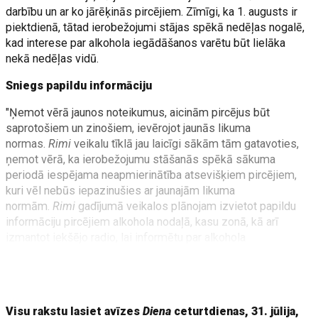
darbību un ar ko jārēķinās pircējiem. Zīmīgi, ka 1. augusts ir
piektdienā, tātad ierobežojumi stājas spēkā nedēļas nogalē,
kad interese par alkohola iegādāšanos varētu būt lielāka
nekā nedēļas vidū.
Sniegs papildu informāciju
"Ņemot vērā jaunos noteikumus, aicinām pircējus būt
saprotošiem un zinošiem, ievērojot jaunās likuma
normas.
Rimi
veikalu tīklā jau laicīgi sākām tām gatavoties,
ņemot vērā, ka ierobežojumu stāšanās spēkā sākuma
periodā iespējama neapmierinātība atsevišķiem pircējiem,
kuri vēl nebūs iepazinušies ar jaunajām likuma
normām.
Rimi
gadījumā veikalos plānojam izvietot papildu
informāciju pircējiem alkohola nodaļā, kasu zonā, kā arī
izmantot iekšējo radio, lai informētu par alkohola
tirdzniecības laika ierobežojumiem. Saistībā ar likumu
grozījumiem strādājam arī pie cenu zīmju pielāgošanas, kas
prasa
Visu rakstu lasiet avīzes
Diena
ceturtdienas, 31. jūlija,