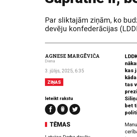
Par sliktajām ziņām, ko budž
devēju konfederācijas (LDDK
AGNESE MARGĒVIČA
LDDK
Diena
nāka
kas j
3. jūlijs, 2025, 6:35
kādas
ZIŅAS
tas 
prez
Sili
Ieteikt rakstu
bet t
poli
TĒMAS
Manup
cerīb