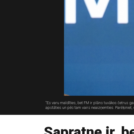
"Es varu maldīties, bet FM ir plāns tuvākos četrus 
apstāties un pēc tam vairs neaizņemties. Parēķiniet,
Sapratne ir, b