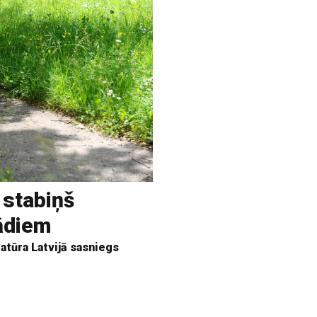
 stabiņš
rādiem
tūra Latvijā sasniegs