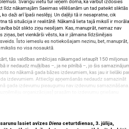
olēmuši. Svarīgu vietu tur ieņem doma, ka varbūt izdosies
kt līdz nākamajām Saeimas vēlēšanām un tad pateikt sliktās
, ko daži arī īpaši neslēpj. Un daļēji tā ir nesapratne, cik
tna tā situācija ir realitātē. Nākamā lieta tajā mikslī ir morāl
avība būt slikto ziņu nesējam. Kas, manuprāt, nemaz nav
ās ziņas, bet vienkārši vēsts, ka ir jāmaina līdzšinējais
sveids. Īsto iemeslu es notiekošajam nezinu, bet, manuprāt,
r mikslis no visa nosauktā.
ārt, tās valdības ambīcijas nākamgad ietaupīt 150 miljonus
ībā ir nedaudz muļķības –, ja ne pilnībā –, jo šis samazināju
ānots no nākamā gada bāzes izdevumiem, kas jau ir lielāki pa
ada izdevumiem. Attiecīgi apņemšanās nedaudz samazināt
mā gada izdevumu pieaugumu nav izdevumu samazināšana
[uzņēmēju organizācijas] prasām to izdevumu griešanu
tnāku. Nu labi, varbūt ne 850 miljonus, bet vismaz 500
nus, nevis nodarboties ar acu aizmālēšanu ar 150 miljoniem
 sarunu lasiet avīzes
Diena
ceturtdienas, 3. jūlija,