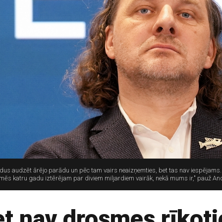
gadus audzēt ārējo parādu un pēc tam vairs neaizņemties, bet tas nav iespējams
 mēs katru gadu iztērējam par diviem miljardiem vairāk, nekā mums ir," pauž And
et nav drosmes rīkoti