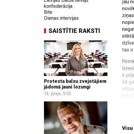
Latvijas Darba devēju
jau n
konfederācija
novil
Bite
ziņas
Dienas intervijas
nopie
negat
SAISTĪTIE RAKSTI
slikt
dzīve
tas i
Pirmk
īsten
ir pl
Protesta balsu zvejotājiem
šā g
jādomā jauni lozungi
nāka
16. jūnijs, 5:55
Mēs 
nopie
miljo
Visu