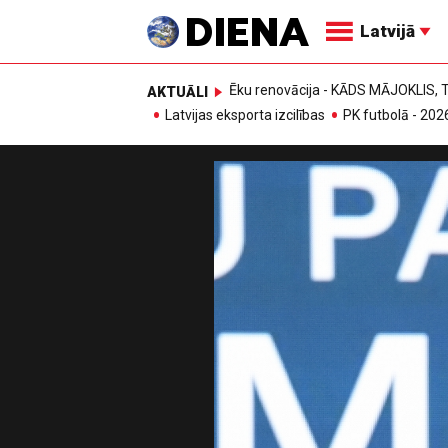
Latvijā
Ēku renovācija - KĀDS MĀJOKLIS
AKTUĀLI
Latvijas eksporta izcilības
PK futbolā - 202