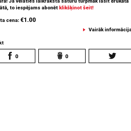
rā! Ja vēlaties laikraksta saturu turpmāk lasīt drukātā
ātā, to iespējams abonēt
klikšķinot šeit!
€1.00
ta cena:
Vairāk informācij
kt
0
0