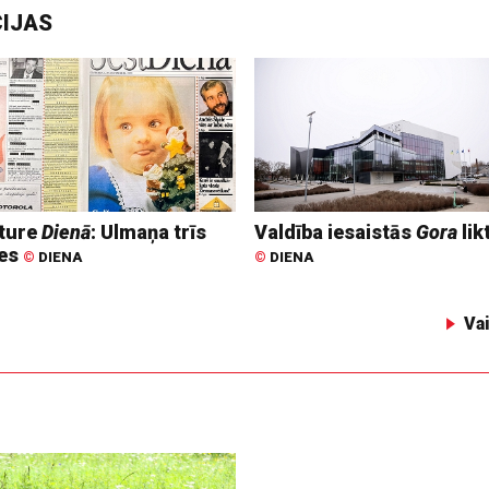
CIJAS
ture
Dienā
: Ulmaņa trīs
Valdība iesaistās
Gora
lik
tes
©
DIENA
©
DIENA
Va