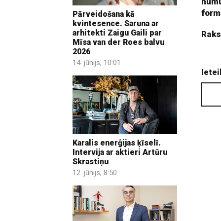
numu
form
Pārveidošana kā
kvintesence. Saruna ar
arhitekti Zaigu Gaili par
Raks
Mīsa van der Roes balvu
2026
14. jūnijs, 10:01
Ietei
Karalis enerģijas ķīselī.
Intervija ar aktieri Artūru
Skrastiņu
12. jūnijs, 8:50