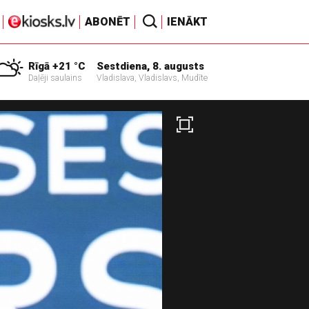
ABONĒT
IENĀKT
Rīgā +21 °C
Sestdiena, 8. augusts
Daļēji saulains
Vladislava, Vladislavs, Mudīte