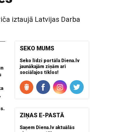
iča iztaujā Latvijas Darba
SEKO MUMS
Seko līdzi portāla Diena.lv
jaunākajām ziņām arī
un
sociālajos tīklos!
s
ka
,
as.
ZIŅAS E-PASTĀ
Saņem Diena.lv aktuālās