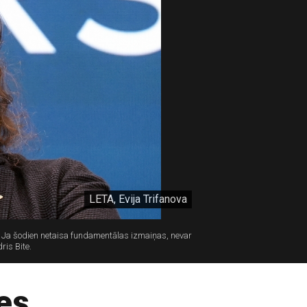
LETA, Evija Trifanova
. Ja šodien netaisa fundamentālas izmaiņas, nevar
ris Bite.
es