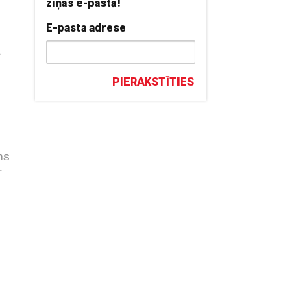
ziņas e-pastā!
E-pasta adrese
a
PIERAKSTĪTIES
ms
r
.
.