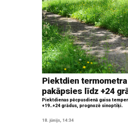
Piektdien termometra
pakāpsies līdz +24 g
Piektdienas pēcpusdienā gaisa tempera
+19..+24 grādus, prognozē sinoptiķi.
18. jūnijs, 14:34