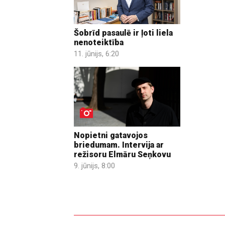
Šobrīd pasaulē ir ļoti liela
nenoteiktība
11. jūnijs, 6:20
Nopietni gatavojos
briedumam. Intervija ar
režisoru Elmāru Seņkovu
9. jūnijs, 8:00