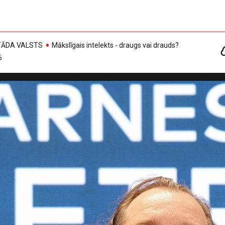
, TĀDA VALSTS
Mākslīgais intelekts - draugs vai drauds?
6