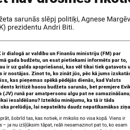
eta sarunās slēpj politiķi, Agnese Margēv
) prezidentu Andri Biti.
 ir dialogā ar valdību un Finanšu ministriju (FM) par
mā gada budžetu, un esat pietiekami informēts par to,
au ir uz galda apspriešanai, kas vēl tikai tiek gatavots 
 ir nostājas. Zinot to, ko zināt jūs, pēc kā jums izskatā
viss, kas pieņemas spēkā pēdējās dienās, kad Valsts
idents kritizē haosu budžeta sarunās, bet premjere Evi
ņa (JV) runā par amatpersonu algu pat ne samazināšanu
ikai iesaldēšanu? Izteikšu minējumu, ka tā ir tāda
tiska prelūdija, lai nepateiktu daudz nepatīkamākas ziņ
rāt, šobrīd tas, kas notiek, ir mikslis no visa kopā. Viens ir
a – ja nu izšļūksim tāpat, reāli nesamazinot pat to, ko esam