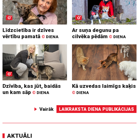
Līdzcietība ir dzīves
Ar suņa degunu pa
vērtību pamatā
cilvēka pēdām
©
DIENA
©
DIENA
Dzīvība, kas jūt, baidās
Kā uzvedas laimīgs kaķis
un kam sāp
©
DIENA
©
DIENA
Vairāk
LAIKRAKSTA DIENA PUBLIKĀCIJAS
AKTUĀLI