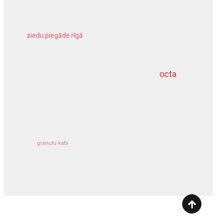
ziedu piegāde rīgā
meliorācijas darbi
octa
dziļurbums
kravu apdrošināšana
granulu katli
siltumsūknis