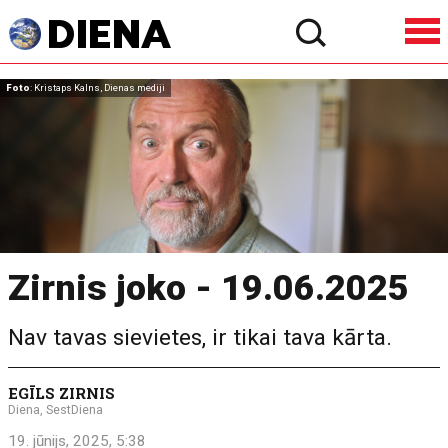
Foto
: Kristaps Kalns, Dienas mediji
Zirnis joko - 19.06.2025
Nav tavas sievietes, ir tikai tava kārta.
EGĪLS ZIRNIS
Diena, SestDiena
19. jūnijs, 2025, 5:38