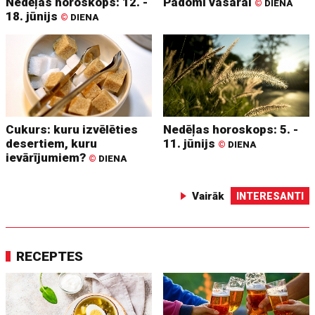
Nedēļas horoskops: 12. -
Padomi vasarai
©
DIENA
18. jūnijs
©
DIENA
Cukurs: kuru izvēlēties
Nedēļas horoskops: 5. -
desertiem, kuru
11. jūnijs
©
DIENA
ievārījumiem?
©
DIENA
Vairāk
INTERESANTI
RECEPTES