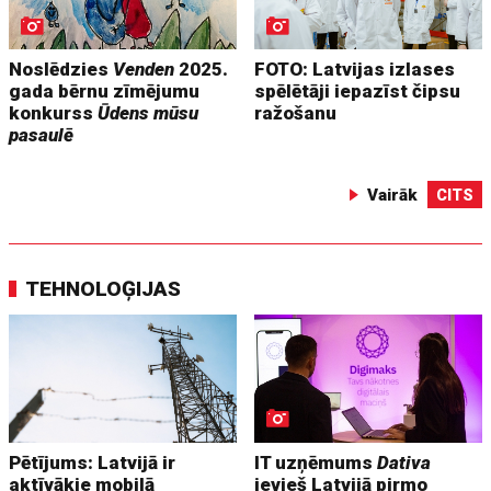
Noslēdzies
Venden
2025.
FOTO: Latvijas izlases
gada bērnu zīmējumu
spēlētāji iepazīst čipsu
konkurss
Ūdens mūsu
ražošanu
pasaulē
Vairāk
CITS
TEHNOLOĢIJAS
Pētījums: Latvijā ir
IT uzņēmums
Dativa
aktīvākie mobilā
ievieš Latvijā pirmo