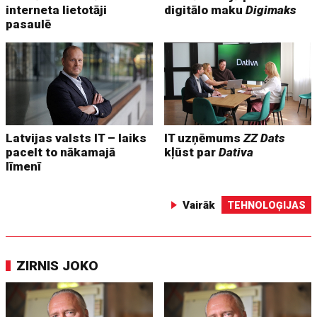
interneta lietotāji
digitālo maku
Digimaks
pasaulē
Latvijas valsts IT – laiks
IT uzņēmums
ZZ Dats
pacelt to nākamajā
kļūst par
Dativa
līmenī
Vairāk
TEHNOLOĢIJAS
ZIRNIS JOKO