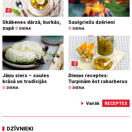
Skābenes dārzā, burkās,
Saulgriežu dzērieni
zupā
©
DIENA
©
DIENA
Jāņu siers – saules
Dienas
receptes:
krāsā un tradīcijās
Turpinām ēst rabarberus
©
DIENA
©
DIENA
Vairāk
RECEPTES
DZĪVNIEKI