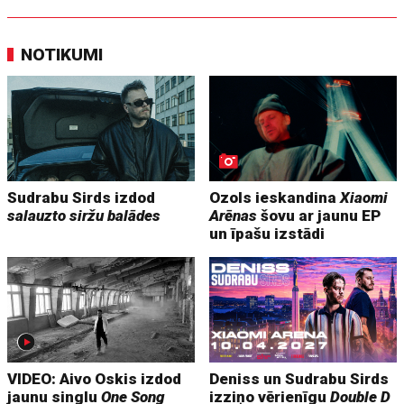
NOTIKUMI
Sudrabu Sirds izdod
Ozols ieskandina
Xiaomi
salauzto siržu balādes
Arēnas
šovu ar jaunu EP
un īpašu izstādi
VIDEO: Aivo Oskis izdod
Deniss un Sudrabu Sirds
jaunu singlu
One Song
izziņo vērienīgu
Double D