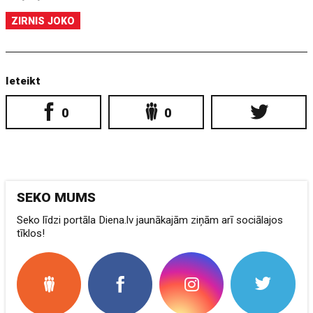
ZIRNIS JOKO
Ieteikt
0
0
SEKO MUMS
Seko līdzi portāla Diena.lv jaunākajām ziņām arī sociālajos
tīklos!