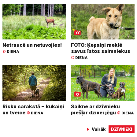
Netraucē un netuvojies!
FOTO: Ķepaiņi meklē
savus īstos saimniekus
©
DIENA
©
DIENA
Risku sarakstā – kukaiņi
Saikne ar dzīvnieku
un tveice
piešķir dzīvei jēgu
©
DIENA
©
DIENA
Vairāk
DZĪVNIEKI