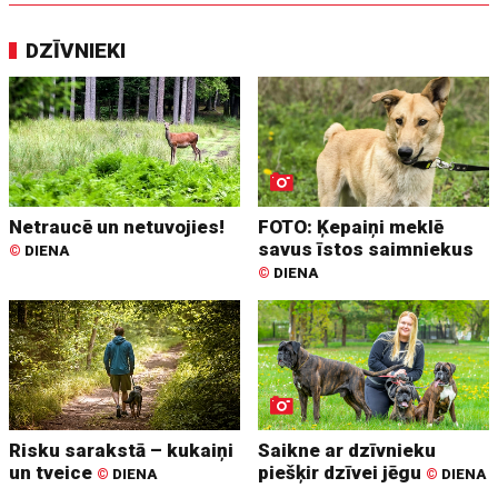
DZĪVNIEKI
Netraucē un netuvojies!
FOTO: Ķepaiņi meklē
savus īstos saimniekus
©
DIENA
©
DIENA
Risku sarakstā – kukaiņi
Saikne ar dzīvnieku
un tveice
piešķir dzīvei jēgu
©
DIENA
©
DIENA