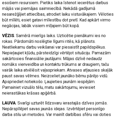
esošiem resursiem. Pietiks laika īstenot iecerētus darbus
mājās vai piemājas saimniecībā. Nekādā gadījumā
nesarežģījiet attiecības, atrodiet laiku vistuvākajiem. Vēloties
būt mīlēti, esiet gatavi mīlestību dot pretī. Kad apkārt virmo
negācijas, labāk visiem mīļajiem būt kopā.
VĒZIS
. Samērā mierīgs laiks. Uzticētie pienākumi ies no
rokas. Pārdomāti noslēgtie līgumi ritēs, kā plānots.
Neatliekamu darbu veikšanai var piesaistīt papildspēkus.
Nepieļaujiet kļūdu, pārsteidzīgi vērtējot situāciju. Pamazām
sakārtosies finansiālie jautājumi. Mājas dzīvē nedaudz
nomāks vienveidība un kontaktu trūkums ar draugiem, taču
vairāk laika atvēlēsit vaļaspriekam. Atvases atļausies skaļāk
paust savas vēlmes. Neizceliet jaunāko bērnu pārējo vidū.
Apspriediet notiekošo. Ļaujieties jaunām iespējām.
Pamainiet vizuālo tēlu, matu sakārtojumu, ieviesiet
neierastākas krāsas apģērbā.
LAUVA
. Svarīgi uzturēt līdzsvaru ierastajās dzīves jomās.
Nepārspīlējiet savas jaunās idejas. Izvērtējiet personīgo
darba stilu un metodes. Var mainīt darbības sfēru vai doties