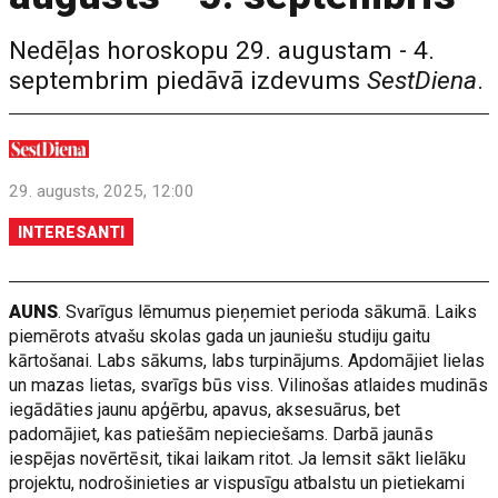
Nedēļas horoskopu 29. augustam - 4.
septembrim piedāvā izdevums
SestDiena
.
29. augusts, 2025, 12:00
INTERESANTI
AUNS
. Svarīgus lēmumus pieņemiet perioda sākumā. Laiks
piemērots atvašu skolas gada un jauniešu studiju gaitu
kārtošanai. Labs sākums, labs turpinājums. Apdomājiet lielas
un mazas lietas, svarīgs būs viss. Vilinošas atlaides mudinās
iegādāties jaunu apģērbu, apavus, aksesuārus, bet
padomājiet, kas patiešām nepieciešams. Darbā jaunās
iespējas novērtēsit, tikai laikam ritot. Ja lemsit sākt lielāku
projektu, nodrošinieties ar vispusīgu atbalstu un pietiekami