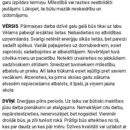
garu izpildes termiņu. Mīlestībā var rasties neatbildēti
jautājumi. Lūkojiet, lai būtu mazāk neskaidrību un
izdomājumu.
VĒRSIS
. Pārmaiņas darba dzīvē galu galā būs tikai uz labu.
Vēlams pabeigt iesāktas lietas. Nebaidieties no atbildības
uzņemšanās. Svarīgi netērēt enerģiju sīkās lietās, bet pareizi
sadalīt spēkus. Vairāk paļaujieties uz domubiedriem, esiet
saprotoši, sadarbojoties ar atbalstītājiem. Novērtējiet tuvā
cilvēka mieru un pacietību. Noteikti izvairieties no jebkādiem
sadzīviskiem strīdiem. Sniedziet tuviniekiem mīlestību,
atbalstu un prieku. Arī laika trūkumā esiet iejūtīgi pret saviem
vecākiem. Atcerieties, ka pirms skolas gaitu sākuma
atvasēm nepieciešams atbalsts, it īpaši, ja viņiem jauna
skola.
DVĪŅI
. Enerģijas pilns periods. Uz laiku var būtiski mainīties
jūsu darba pienākumi un atalgojums. Nemeklējiet citu darbu,
nepārsteidzieties, nenervozējiet, bet nogaidiet. Vienmēr
drošāk būs, ja zīli turēsit rokā. Prātīgi būs atteikties no tā,
kas par daudz un kas pār mēru. Dzīves kvalitāti var uzlabot ar