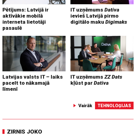
Pētījums: Latvijā ir
IT uzņēmums
Dativa
aktīvākie mobilā
ievieš Latvijā pirmo
interneta lietotāji
digitālo maku
Digimaks
pasaulē
Latvijas valsts IT – laiks
IT uzņēmums
ZZ Dats
pacelt to nākamajā
kļūst par
Dativa
līmenī
Vairāk
TEHNOLOĢIJAS
ZIRNIS JOKO