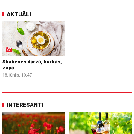
AKTUĀLI
Skābenes dārzā, burkās,
zupā
18. jūnijs, 10:47
INTERESANTI