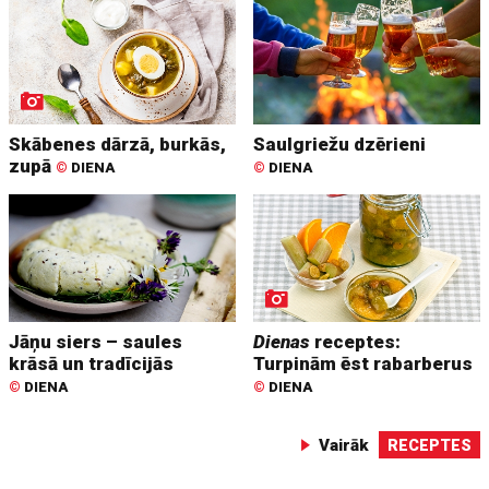
Skābenes dārzā, burkās,
Saulgriežu dzērieni
zupā
©
DIENA
©
DIENA
Jāņu siers – saules
Dienas
receptes:
krāsā un tradīcijās
Turpinām ēst rabarberus
©
DIENA
©
DIENA
Vairāk
RECEPTES