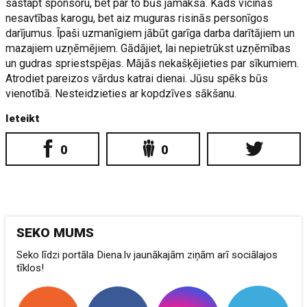
sastapt sponsoru, bet par to būs jāmaksā. Kāds vicinās
nesavtības karogu, bet aiz muguras risinās personīgos
darījumus. Īpaši uzmanīgiem jābūt garīga darba darītājiem un
mazajiem uzņēmējiem. Gādājiet, lai nepietrūkst uzņēmības
un gudras spriestspējas. Mājās nekašķējieties par sīkumiem.
Atrodiet pareizos vārdus katrai dienai. Jūsu spēks būs
vienotībā. Nesteidzieties ar kopdzīves sākšanu.
Ieteikt
0
0
SEKO MUMS
Seko līdzi portāla Diena.lv jaunākajām ziņām arī sociālajos
tīklos!