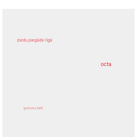
ziedu piegāde rīgā
meliorācijas darbi
octa
dziļurbums
kravu apdrošināšana
granulu katli
siltumsūknis