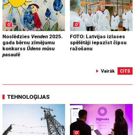
Noslēdzies
Venden
2025.
FOTO: Latvijas izlases
gada bērnu zīmējumu
spēlētāji iepazīst čipsu
konkurss
Ūdens mūsu
ražošanu
pasaulē
Vairāk
CITS
TEHNOLOĢIJAS