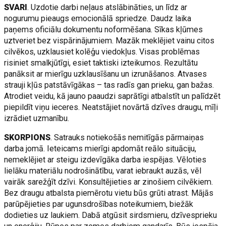
SVARI
. Uzdotie darbi neļaus atslābināties, un līdz ar
nogurumu pieaugs emocionālā spriedze. Daudz laika
paņems oficiālu dokumentu noformēšana. Sīkas kļūmes
uztveriet bez vispārinājumiem. Mazāk meklējiet vainu citos
cilvēkos, uzklausiet kolēģu viedokļus. Visas problēmas
risiniet smalkjūtīgi, esiet taktiski izteikumos. Rezultātu
panāksit ar mierīgu uzklausīšanu un izrunāšanos. Atvases
strauji kļūs patstāvīgākas – tas radīs gan prieku, gan bažas.
Atrodiet veidu, kā jauno paaudzi saprātīgi atbalstīt un palīdzēt
piepildīt viņu ieceres. Neatstājiet novārtā dzīves draugu, mīļi
izrādiet uzmanību.
SKORPIONS
. Satrauks notiekošās nemitīgās pārmaiņas
darba jomā. Ieteicams mierīgi apdomāt reālo situāciju,
nemeklējiet ar steigu izdevīgāka darba iespējas. Vēloties
lielāku materiālu nodrošinātību, varat iebraukt auzās, vēl
vairāk sarežģīt dzīvi. Konsultējieties ar zinošiem cilvēkiem.
Bez draugu atbalsta piemērotu vietu būs grūti atrast. Mājās
parūpējieties par ugunsdrošības noteikumiem, biežāk
dodieties uz laukiem. Dabā atgūsit sirdsmieru, dzīvesprieku