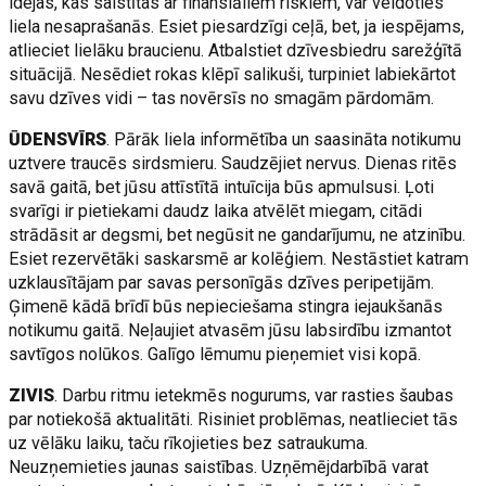
idejas, kas saistītas ar finansiāliem riskiem, var veidoties
liela nesaprašanās. Esiet piesardzīgi ceļā, bet, ja iespējams,
atlieciet lielāku braucienu. Atbalstiet dzīvesbiedru sarežģītā
situācijā. Nesēdiet rokas klēpī salikuši, turpiniet labiekārtot
savu dzīves vidi – tas novērsīs no smagām pārdomām.
ŪDENSVĪRS
. Pārāk liela informētība un saasināta notikumu
uztvere traucēs sirdsmieru. Saudzējiet nervus. Dienas ritēs
savā gaitā, bet jūsu attīstītā intuīcija būs apmulsusi. Ļoti
svarīgi ir pietiekami daudz laika atvēlēt miegam, citādi
strādāsit ar degsmi, bet negūsit ne gandarījumu, ne atzinību.
Esiet rezervētāki saskarsmē ar kolēģiem. Nestāstiet katram
uzklausītājam par savas personīgās dzīves peripetijām.
Ģimenē kādā brīdī būs nepieciešama stingra iejaukšanās
notikumu gaitā. Neļaujiet atvasēm jūsu labsirdību izmantot
savtīgos nolūkos. Galīgo lēmumu pieņemiet visi kopā.
ZIVIS
. Darbu ritmu ietekmēs nogurums, var rasties šaubas
par notiekošā aktualitāti. Risiniet problēmas, neatlieciet tās
uz vēlāku laiku, taču rīkojieties bez satraukuma.
Neuzņemieties jaunas saistības. Uzņēmējdarbībā varat