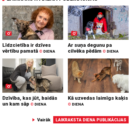
Līdzcietība ir dzīves
Ar suņa degunu pa
vērtību pamatā
cilvēka pēdām
©
DIENA
©
DIENA
Dzīvība, kas jūt, baidās
Kā uzvedas laimīgs kaķis
un kam sāp
©
DIENA
©
DIENA
Vairāk
LAIKRAKSTA DIENA PUBLIKĀCIJAS