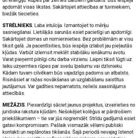
un enerģiju. Rūpes par zemes darbiem gandarīs. Būs iespēja
apdomāt visas likstas. Sakārtojiet attiecības ar tuviniekiem,
biežāk tiecieties.
STRĒLNIEKS
. Laba intuīcija. Izmantojiet to mērķu
sasniegšanai. Lietišķās sarunās esiet pacietīgi un apdomīgi.
Sakārtojiet domas un nomierinieties. Bez problēmām ar visu
tiksit galā. Ja pacentīsities, būs iespēja izlabot jau pieļautās
kļūdas. Varbūt izlemsit meklēt stabilāku ienākumu avotu.
Varat pieņemt pilnīgi citu darba virzienu. Laipni tiksit lūgti uz
laiku uzņemties rūpes par svešu īpašumu vai dzīvnieku.
Kādam tuvam cilvēkam būs vajadzīgs padoms un atbalsts.
Risināsiet ar ražas novākšanas un uzglabāšanu saistītus
jautājumus. Var gadīties nepamatots, neliels saasinājums
attiecībās.
MEŽĀZIS
. Piesardzīgi sāciet jaunus projektus, izvairieties no
juridiska rakstura kļūdām. Nešokējiet kolēģus ar pārdrošiem
priekšlikumiem – tie var jūs nogremdēt. Strīdu gadījumā esiet
gatavi kompromisam. Pašlaik vismazāk vēlami publiski
kontakti un neplānotas tikšanās. Šajā periodā nevajag īstenot