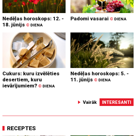
Nedēļas horoskops: 12. -
Padomi vasarai
©
DIENA
18. jūnijs
©
DIENA
Cukurs: kuru izvēlēties
Nedēļas horoskops: 5. -
desertiem, kuru
11. jūnijs
©
DIENA
ievārījumiem?
©
DIENA
Vairāk
INTERESANTI
RECEPTES