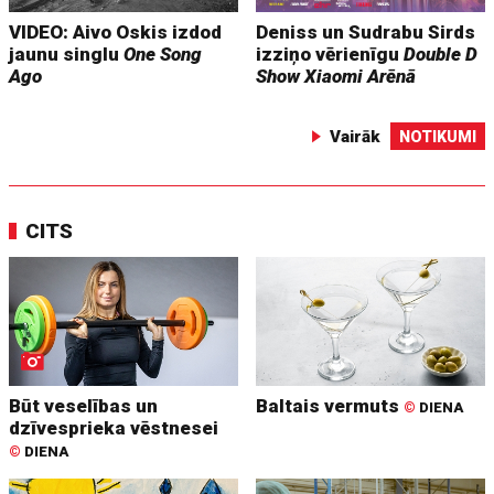
VIDEO: Aivo Oskis izdod
Deniss un Sudrabu Sirds
jaunu singlu
One Song
izziņo vērienīgu
Double D
Ago
Show
Xiaomi Arēnā
Vairāk
NOTIKUMI
CITS
Būt veselības un
Baltais vermuts
©
DIENA
dzīvesprieka vēstnesei
©
DIENA