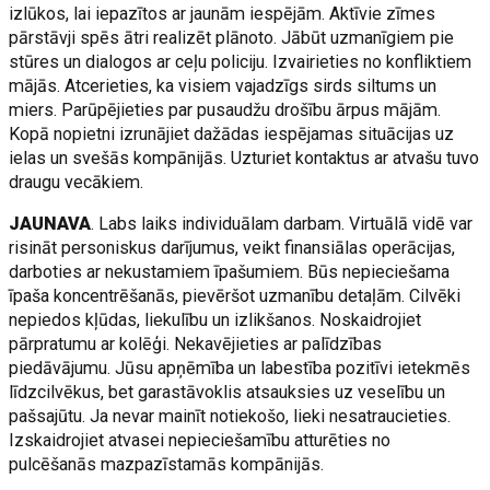
izlūkos, lai iepazītos ar jaunām iespējām. Aktīvie zīmes
pārstāvji spēs ātri realizēt plānoto. Jābūt uzmanīgiem pie
stūres un dialogos ar ceļu policiju. Izvairieties no konfliktiem
mājās. Atcerieties, ka visiem vajadzīgs sirds siltums un
miers. Parūpējieties par pusaudžu drošību ārpus mājām.
Kopā nopietni izrunājiet dažādas iespējamas situācijas uz
ielas un svešās kompānijās. Uzturiet kontaktus ar atvašu tuvo
draugu vecākiem.
JAUNAVA
. Labs laiks individuālam darbam. Virtuālā vidē var
risināt personiskus darījumus, veikt finansiālas operācijas,
darboties ar nekustamiem īpašumiem. Būs nepieciešama
īpaša koncentrēšanās, pievēršot uzmanību detaļām. Cilvēki
nepiedos kļūdas, liekulību un izlikšanos. Noskaidrojiet
pārpratumu ar kolēģi. Nekavējieties ar palīdzības
piedāvājumu. Jūsu apņēmība un labestība pozitīvi ietekmēs
līdzcilvēkus, bet garastāvoklis atsauksies uz veselību un
pašsajūtu. Ja nevar mainīt notiekošo, lieki nesatraucieties.
Izskaidrojiet atvasei nepieciešamību atturēties no
pulcēšanās mazpazīstamās kompānijās.