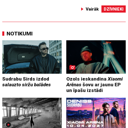
Vairāk
DZĪVNIEKI
NOTIKUMI
Sudrabu Sirds izdod
Ozols ieskandina
Xiaomi
salauzto siržu balādes
Arēnas
šovu ar jaunu EP
un īpašu izstādi