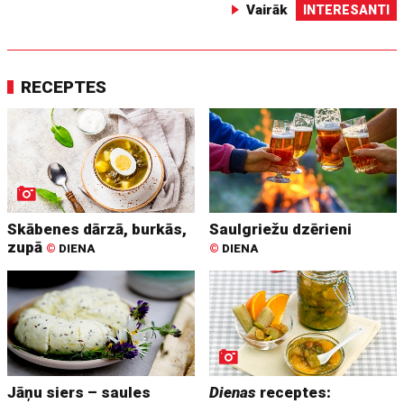
Vairāk
INTERESANTI
RECEPTES
Skābenes dārzā, burkās,
Saulgriežu dzērieni
zupā
©
DIENA
©
DIENA
Jāņu siers – saules
Dienas
receptes: