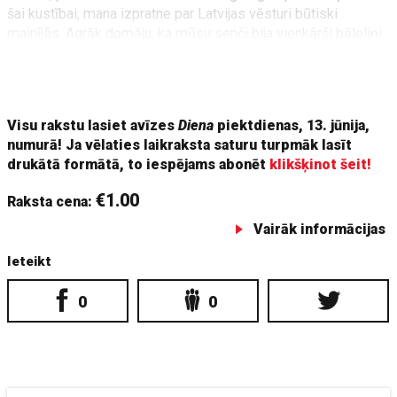
šai kustībai, mana izpratne par Latvijas vēsturi būtiski
mainījās. Agrāk domāju, ka mūsu senči bija vienkārši bāleliņi
bez pienācīga bruņojuma un ieročiem. Tā skolā mums
mēģināja iegalvot. Taču, iepazīstot vēsturi dziļāk, atklāju
pavisam
Visu rakstu lasiet avīzes
Diena
piektdienas, 13. jūnija,
numurā! Ja vēlaties laikraksta saturu turpmāk lasīt
drukātā formātā, to iespējams abonēt
klikšķinot šeit!
€1.00
Raksta cena:
Vairāk informācijas
Ieteikt
0
0