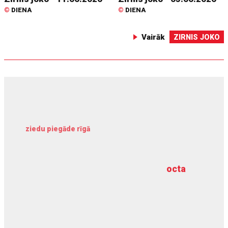
©
DIENA
©
DIENA
Vairāk
ZIRNIS JOKO
ziedu piegāde rīgā
meliorācijas darbi
octa
dziļurbums
kravu apdrošināšana