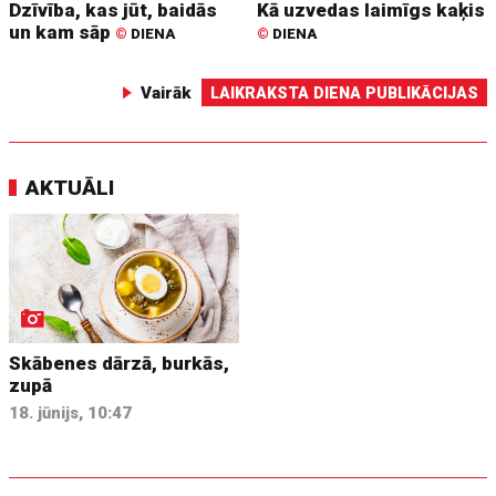
Dzīvība, kas jūt, baidās
Kā uzvedas laimīgs kaķis
un kam sāp
©
DIENA
©
DIENA
Vairāk
LAIKRAKSTA DIENA PUBLIKĀCIJAS
AKTUĀLI
Skābenes dārzā, burkās,
zupā
18. jūnijs, 10:47