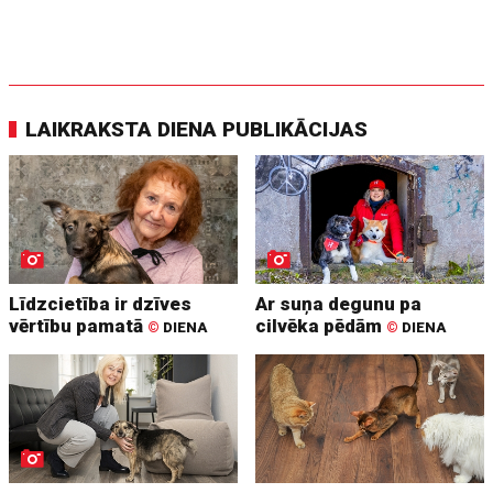
LAIKRAKSTA DIENA PUBLIKĀCIJAS
Līdzcietība ir dzīves
Ar suņa degunu pa
vērtību pamatā
cilvēka pēdām
©
DIENA
©
DIENA