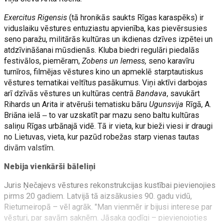
Exercitus Rigensis
(tā hronikās saukts Rīgas karaspēks) ir
viduslaiku vēstures entuziastu apvienība, kas pievērsusies
seno paražu, militārās kultūras un ikdienas dzīves izpētei un
atdzīvināšanai mūsdienās. Kluba biedri regulāri piedalās
festivālos, piemēram,
Zobens un lemess,
seno karavīru
turnīros, filmējas vēstures kino un apmeklē starptautiskus
vēstures tematikai veltītus pasākumus. Viņi aktīvi darbojas
arī dzīvās vēstures un kultūras centrā
Bandava
, savukārt
Rihards un Arita ir atvēruši tematisku bāru
Ugunsvija
Rīgā, A.
Briāna ielā ‒ to var uzskatīt par mazu seno baltu kultūras
saliņu Rīgas urbānajā vidē. Tā ir vieta, kur bieži viesi ir draugi
no Lietuvas, vieta, kur pazūd robežas starp vienas tautas
divām valstīm.
Nebija vienkārši bāleliņi
Juris Ņečajevs vēstures rekonstrukcijas kustībai pievienojies
pirms 20 gadiem. Latvijā tā aizsākusies 90. gadu vidū,
Rietumeiropā – vēl agrāk. "Man vienmēr ir bijusi interese par
vēsturi, par savām saknēm. Jāsaka godīgi – pievienojoties