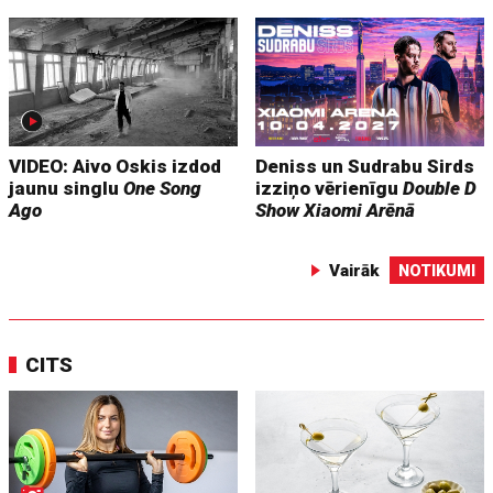
VIDEO: Aivo Oskis izdod
Deniss un Sudrabu Sirds
jaunu singlu
One Song
izziņo vērienīgu
Double D
Ago
Show
Xiaomi Arēnā
Vairāk
NOTIKUMI
CITS