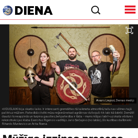
Aivars Liepiņš, Dienas mediji
«VIDUSLAIKI bija skarbs laiks. Ir interesanti gremdēties tā laikmeta atmosfērā, taču nav vēlmes tajā
palikt uz mūžiem. Patiesībā cilvēki mūsu reģionā nekad agrāk nav dzīvojuši tik labi kā šobrīd. Diemžēl
daudzi to neapzinās un turpina gausties, bet patiesība ir tāda – mums klājas labi!» uzskata vēstures
rekonstrukcijas kluba Exercitus Rigensis vadītājs Juris Ņečajevs (no labās), šīs kustības dalībnieki
Rihards Munkevics un Arita Roena.