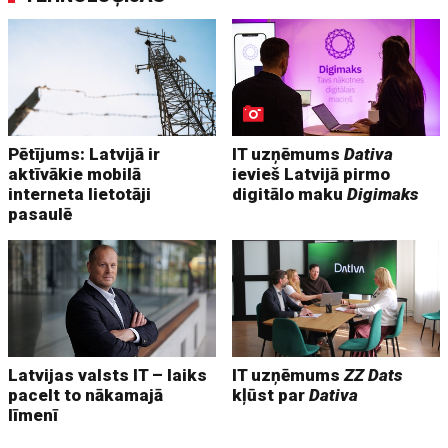
Pētījums: Latvijā ir
IT uzņēmums
Dativa
aktīvākie mobilā
ievieš Latvijā pirmo
interneta lietotāji
digitālo maku
Digimaks
pasaulē
Latvijas valsts IT – laiks
IT uzņēmums
ZZ Dats
pacelt to nākamajā
kļūst par
Dativa
līmenī