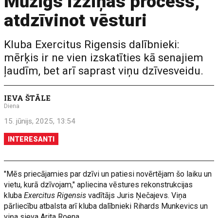
Mūžīgs izziņas process,
atdzīvinot vēsturi
Kluba Exercitus Rigensis dalībnieki:
mērķis ir ne vien izskatīties kā senajiem
ļaudīm, bet arī saprast viņu dzīvesveidu.
IEVA ŠTĀLE
Diena
15. jūnijs, 2025, 13:54
INTERESANTI
"Mēs priecājamies par dzīvi un patiesi novērtējam šo laiku un
vietu, kurā dzīvojam," apliecina vēstures rekonstrukcijas
kluba
Exercitus Rigensis
vadītājs Juris Ņečajevs. Viņa
pārliecību atbalsta arī kluba dalībnieki Rihards Munkevics un
viņa sieva Arita Roena.