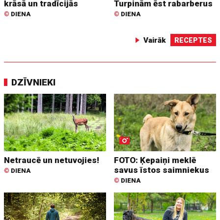
krāsā un tradīcijās
Turpinām ēst rabarberus
©
DIENA
©
DIENA
Vairāk
RECEPTES
DZĪVNIEKI
Netraucē un netuvojies!
FOTO: Ķepaiņi meklē
savus īstos saimniekus
©
DIENA
©
DIENA