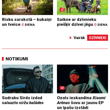
Risku sarakstā – kukaiņi
Saikne ar dzīvnieku
un tveice
piešķir dzīvei jēgu
©
DIENA
©
DIENA
Vairāk
DZĪVNIEKI
NOTIKUMI
Sudrabu Sirds izdod
Ozols ieskandina
Xiaomi
salauzto siržu balādes
Arēnas
šovu ar jaunu EP
un īpašu izstādi