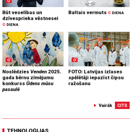
Būt veselības un
Baltais vermuts
©
DIENA
dzīvesprieka vēstnesei
©
DIENA
Noslēdzies
Venden
2025.
FOTO: Latvijas izlases
gada bērnu zīmējumu
spēlētāji iepazīst čipsu
konkurss
Ūdens mūsu
ražošanu
pasaulē
Vairāk
CITS
TEHNOLOĢIJAS