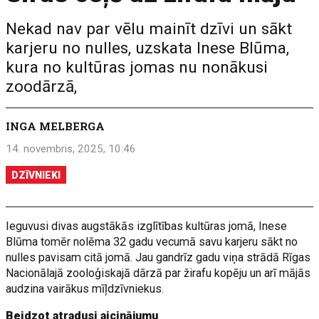
Nekad nav par vēlu mainīt dzīvi un sākt
karjeru no nulles, uzskata Inese Blūma,
kura no kultūras jomas nu nonākusi
zoodārzā,
INGA MELBERGA
14. novembris, 2025, 10:46
DZĪVNIEKI
Ieguvusi divas augstākās izglītības kultūras jomā, Inese
Blūma tomēr nolēma 32 gadu vecumā savu karjeru sākt no
nulles pavisam citā jomā. Jau gandrīz gadu viņa strādā Rīgas
Nacionālajā zooloģiskajā dārzā par žirafu kopēju un arī mājās
audzina vairākus mīļdzīvniekus.
Beidzot atradusi aicinājumu