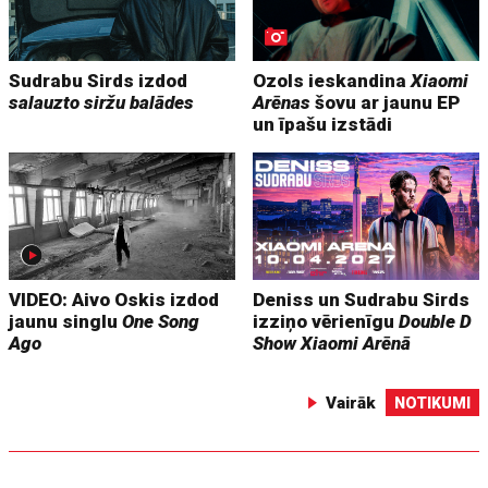
Sudrabu Sirds izdod
Ozols ieskandina
Xiaomi
salauzto siržu balādes
Arēnas
šovu ar jaunu EP
un īpašu izstādi
VIDEO: Aivo Oskis izdod
Deniss un Sudrabu Sirds
jaunu singlu
One Song
izziņo vērienīgu
Double D
Ago
Show
Xiaomi Arēnā
Vairāk
NOTIKUMI