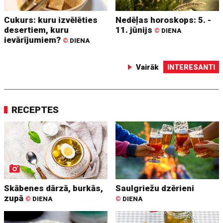
Cukurs: kuru izvēlēties
Nedēļas horoskops: 5. -
desertiem, kuru
11. jūnijs
©
DIENA
ievārījumiem?
©
DIENA
Vairāk
INTERESANTI
RECEPTES
Skābenes dārzā, burkās,
Saulgriežu dzērieni
zupā
©
DIENA
©
DIENA