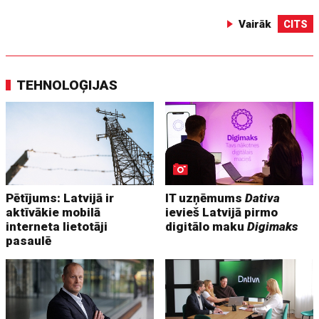
Vairāk
CITS
TEHNOLOĢIJAS
Pētījums: Latvijā ir
IT uzņēmums
Dativa
aktīvākie mobilā
ievieš Latvijā pirmo
interneta lietotāji
digitālo maku
Digimaks
pasaulē