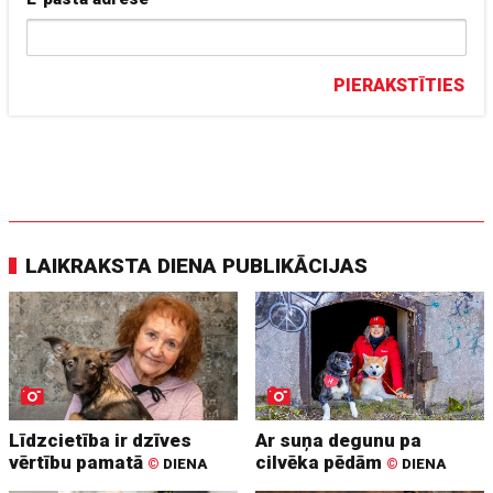
PIERAKSTĪTIES
LAIKRAKSTA DIENA PUBLIKĀCIJAS
Līdzcietība ir dzīves
Ar suņa degunu pa
vērtību pamatā
cilvēka pēdām
©
DIENA
©
DIENA