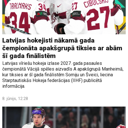
Latvijas hokejisti nākamā gada
čempionāta apakšgrupā tiksies ar abām
šī gada finālistēm
Latvijas vīriešu hokeja izlase 2027. gada pasaules
čempionātā Vācijā spēles aizvadīs A apakšgrupā Manheimā,
kur tiksies ar šī gada finālistēm Somiju un Šveici, liecina
Starptautiskās Hokeja federācijas (IIHF) publicētā
informācija.
8. jūnijs, 12:28