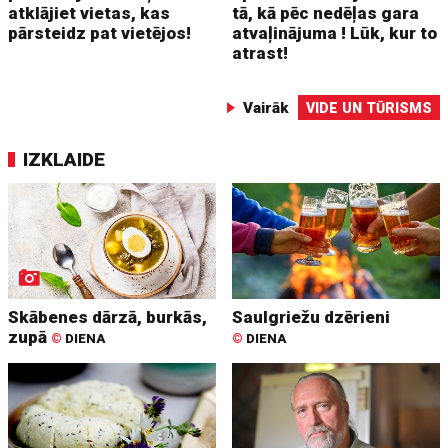
atklājiet vietas, kas
tā, kā pēc nedēļas gara
pārsteidz pat vietējos!
atvaļinājuma ! Lūk, kur to
atrast!
Vairāk
VIDE UN TŪRISMS
IZKLAIDE
Skābenes dārzā, burkās,
Saulgriežu dzērieni
zupā
©
DIENA
©
DIENA