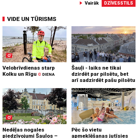
Vairāk
DZĪVESSTILS
VIDE UN TŪRISMS
Velobrīvdienas starp
Šauļi - laiks ne tikai
Kolku un Rīgu
dzirdēt par pilsētu, bet
©
DIENA
arī sadzirdēt pašu pilsētu
Nedēļas nogales
Pēc šo vietu
piedzīvojumi Šauļos –
apmeklēšanas jutīsies