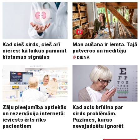
Kad cieš sirds, cieš arī
Man aušana ir lemta. Tajā
nieres: kā laikus pamanīt
patveros un meditēju
bīstamus signālus
©
DIENA
Zāļu pieejamība aptiekās
Kad acis brīdina par
un rezervācija internetā:
sirds problēmām.
ieviests ērts rīks
Pazīmes, kuras
pacientiem
nevajadzētu ignorēt