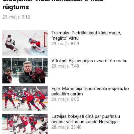
rūgtums
29. maijs, 9:12
Tralmaks: Pietrūka kaut kādu mazo,
"neglīto" vārtu
29. maijs, 8:09
Vītoliņš: Bija iespējas uzvarēt šo maču
29. maijs, 7:48
Egle: Mums bija fenomenāla iespēja, ko
palaidām garām
29. maijs, 0:05
Latvijas hokejisti cīņā par pusfinālu
negūst vārtus un zaudē Norvēģijai
28. maijs, 23:40