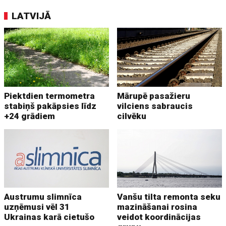
LATVIJĀ
Piektdien termometra
Mārupē pasažieru
stabiņš pakāpsies līdz
vilciens sabraucis
+24 grādiem
cilvēku
Austrumu slimnīca
Vanšu tilta remonta seku
uzņēmusi vēl 31
mazināšanai rosina
Ukrainas karā cietušo
veidot koordinācijas