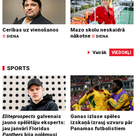
Cerības uz vienošanos
Mazo skolu neskaidrā
nākotne
©
DIENA
©
DIENA
Vairāk
VIEDOKĻI
SPORTS
Eliteprospects
galvenais
Ganas izlase spēles
jauno spēlētāju eksperts:
izskaņā izrauj uzvaru pār
jau janvārī Floridas
Panamas futbolistiem
Panthers
bija nolēmusi