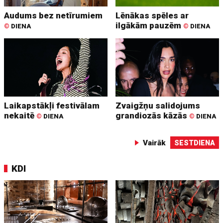
Audums bez netīrumiem
Lēnākas spēles ar
ilgākām pauzēm
©
DIENA
©
DIENA
Laikapstākļi festivālam
Zvaigžņu salidojums
nekaitē
grandiozās kāzās
©
DIENA
©
DIENA
Vairāk
SESTDIENA
KDI