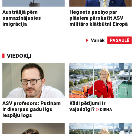
Austrālijā pērn
Hegsets paziņo par
samazinājusies
plāniem pārskatīt ASV
imigrācija
militāro klātbūtni Eiropā
Vairāk
PASAULĒ
VIEDOKĻI
ASV profesors: Putinam
Kādi pētījumi ir
ir divarpus gadu ilgs
vajadzīgi?
©
DIENA
iespēju logs