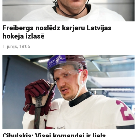
Freibergs noslēdz karjeru Latvijas
hokeja izlasē
1. jūnijs, 18:05
Cibuļskis: Visai komandai ir liels