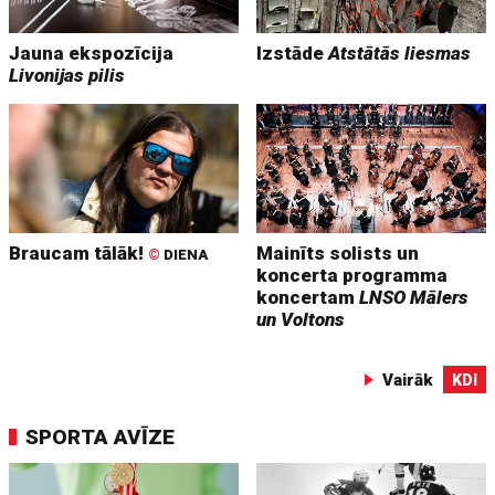
Jauna ekspozīcija
Izstāde
Atstātās liesmas
Livonijas pilis
Braucam tālāk!
Mainīts solists un
©
DIENA
koncerta programma
koncertam
LNSO Mālers
un Voltons
Vairāk
KDI
SPORTA AVĪZE