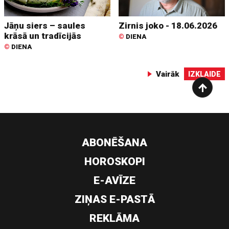
Jāņu siers – saules
Zirnis joko - 18.06.2026
krāsā un tradīcijās
©
DIENA
©
DIENA
Vairāk
IZKLAIDE
ABONĒŠANA
HOROSKOPI
E-AVĪZE
ZIŅAS E-PASTĀ
REKLĀMA