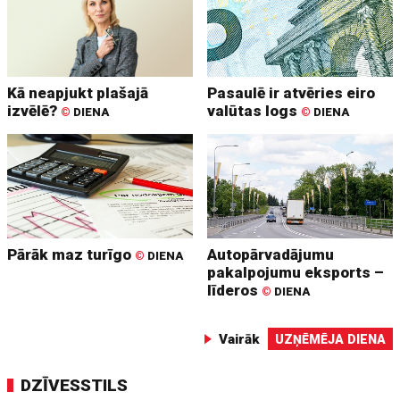
Kā neapjukt plašajā
Pasaulē ir atvēries eiro
izvēlē?
valūtas logs
©
DIENA
©
DIENA
Pārāk maz turīgo
Autopārvadājumu
©
DIENA
pakalpojumu eksports –
līderos
©
DIENA
Vairāk
UZŅĒMĒJA DIENA
DZĪVESSTILS