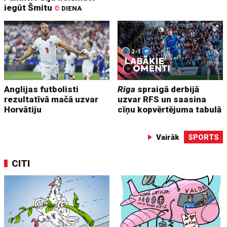
iegūt Šmitu
©
DIENA
Anglijas futbolisti
Riga
spraigā derbijā
rezultatīvā mačā uzvar
uzvar RFS un saasina
Horvātiju
cīņu kopvērtējuma tabulā
Vairāk
SPORTS
CITI