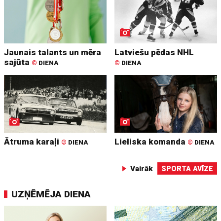
Jaunais talants un mēra
Latviešu pēdas NHL
sajūta
©
DIENA
©
DIENA
Ātruma karaļi
Lieliska komanda
©
DIENA
©
DIENA
Vairāk
SPORTA AVĪZE
UZŅĒMĒJA DIENA