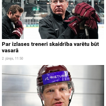
Par izlases treneri skaidrība varētu būt
vasarā
2. jūnijs, 11:50