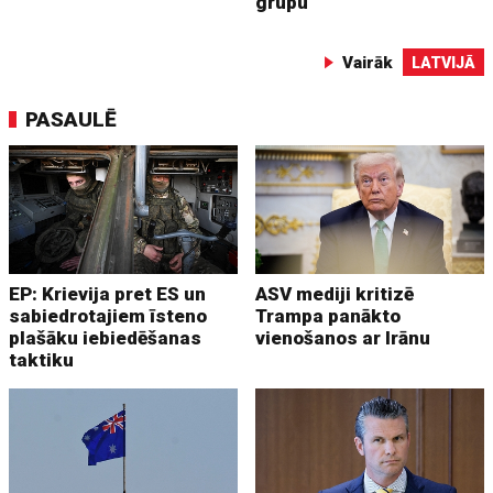
grupu
Vairāk
LATVIJĀ
PASAULĒ
EP: Krievija pret ES un
ASV mediji kritizē
sabiedrotajiem īsteno
Trampa panākto
plašāku iebiedēšanas
vienošanos ar Irānu
taktiku