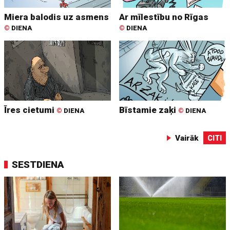
Miera balodis uz asmens
Ar mīlestību no Rīgas
©
DIENA
©
DIENA
Īres cietumi
Bīstamie zaķi
©
DIENA
©
DIENA
Vairāk
CITI
SESTDIENA