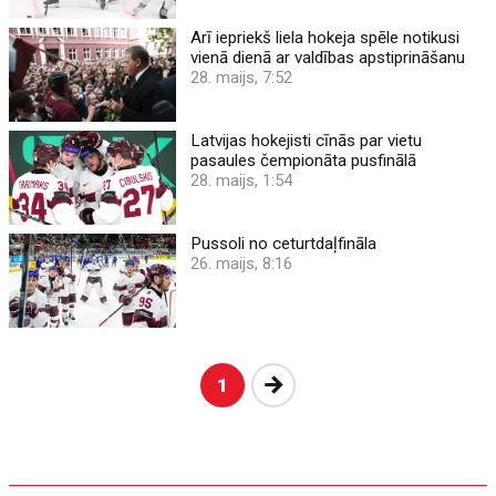
Arī iepriekš liela hokeja spēle notikusi
vienā dienā ar valdības apstiprināšanu
28. maijs, 7:52
Latvijas hokejisti cīnās par vietu
pasaules čempionāta pusfinālā
28. maijs, 1:54
Pussoli no ceturtdaļfināla
26. maijs, 8:16
Nākošā
1